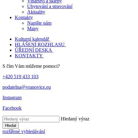
Vinařství a sklepy
Ubytování a stravování
Aktuality
Kontakty
Napište nám
Mapy
Kulturní kalendář
HLÁŠENÍ ROZHLASU
ÚŘEDNÍ DESKA
KONTAKTY
S čím Vám můžeme pomoci?
+420 519 433 103
podatelna@vranovice.eu
Instagram
Facebook
Hledaný výraz
Hledat
rozšířené vyhledávání