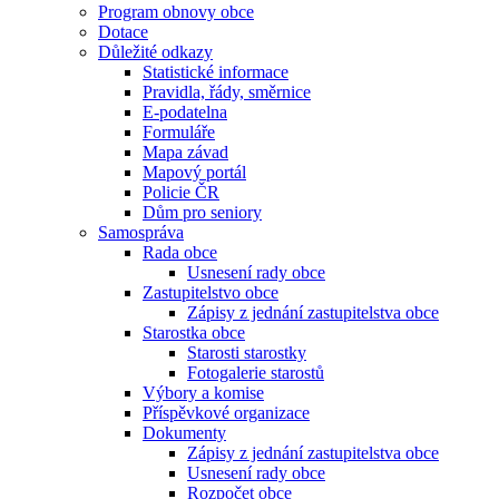
Program obnovy obce
Dotace
Důležité odkazy
Statistické informace
Pravidla, řády, směrnice
E-podatelna
Formuláře
Mapa závad
Mapový portál
Policie ČR
Dům pro seniory
Samospráva
Rada obce
Usnesení rady obce
Zastupitelstvo obce
Zápisy z jednání zastupitelstva obce
Starostka obce
Starosti starostky
Fotogalerie starostů
Výbory a komise
Příspěvkové organizace
Dokumenty
Zápisy z jednání zastupitelstva obce
Usnesení rady obce
Rozpočet obce