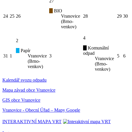
27
BIO
24
25
26
Vranovice
28
29
30
(Brno-
venkov)
4
2
Komunální
Papír
odpad
31
1
Vranovice
3
5
6
Vranovice
(Brno-
(Brno-
venkov)
venkov)
Kalendář svozu odpadu
Mapa závad obce Vranovice
GIS obce Vranovice
Vranovice - Obecní Úřad – Mapy Google
INTERAKTIVNÍ MAPA VRT