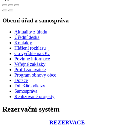
Obecní úřad a samospráva
Aktuality z úřadu
Úřední deska
Kontakty
Hlášení rozhlasu
Co vyřídíte na OÚ
Povinné informace
Veřejné zakázky
Profil zadavatele
Program obnovy obce
Dotace
Důležité odkazy
Samospráva
Realizované projekty
Rezervační systém
REZERVACE