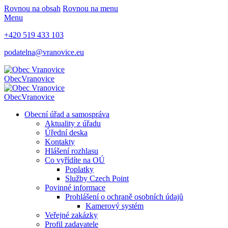
Rovnou na obsah
Rovnou na menu
Menu
+420 519 433 103
podatelna@vranovice.eu
Obec
Vranovice
Obec
Vranovice
Obecní úřad a samospráva
Aktuality z úřadu
Úřední deska
Kontakty
Hlášení rozhlasu
Co vyřídíte na OÚ
Poplatky
Služby Czech Point
Povinné informace
Prohlášení o ochraně osobních údajů
Kamerový systém
Veřejné zakázky
Profil zadavatele