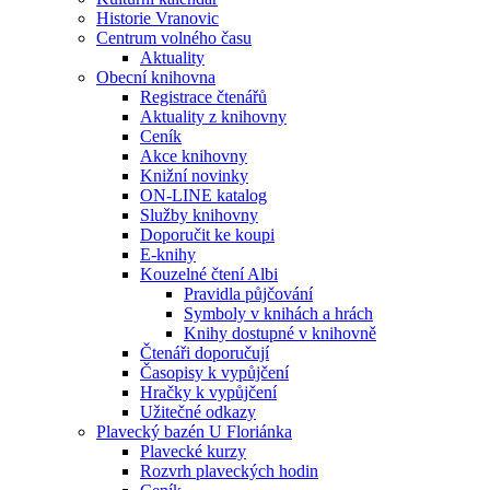
Historie Vranovic
Centrum volného času
Aktuality
Obecní knihovna
Registrace čtenářů
Aktuality z knihovny
Ceník
Akce knihovny
Knižní novinky
ON-LINE katalog
Služby knihovny
Doporučit ke koupi
E-knihy
Kouzelné čtení Albi
Pravidla půjčování
Symboly v knihách a hrách
Knihy dostupné v knihovně
Čtenáři doporučují
Časopisy k vypůjčení
Hračky k vypůjčení
Užitečné odkazy
Plavecký bazén U Floriánka
Plavecké kurzy
Rozvrh plaveckých hodin