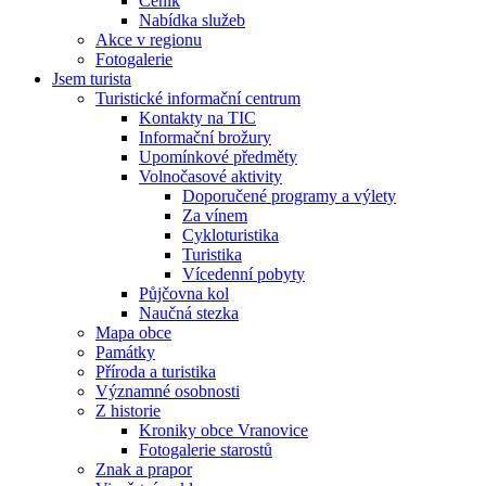
Ceník
Nabídka služeb
Akce v regionu
Fotogalerie
Jsem turista
Turistické informační centrum
Kontakty na TIC
Informační brožury
Upomínkové předměty
Volnočasové aktivity
Doporučené programy a výlety
Za vínem
Cykloturistika
Turistika
Vícedenní pobyty
Půjčovna kol
Naučná stezka
Mapa obce
Památky
Příroda a turistika
Významné osobnosti
Z historie
Kroniky obce Vranovice
Fotogalerie starostů
Znak a prapor