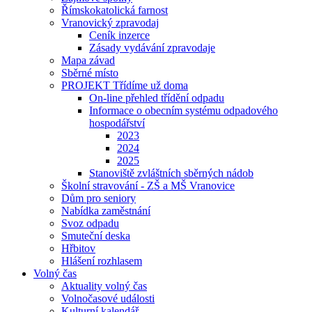
Římskokatolická farnost
Vranovický zpravodaj
Ceník inzerce
Zásady vydávání zpravodaje
Mapa závad
Sběrné místo
PROJEKT Třídíme už doma
On-line přehled třídění odpadu
Informace o obecním systému odpadového
hospodářství
2023
2024
2025
Stanoviště zvláštních sběrných nádob
Školní stravování - ZŠ a MŠ Vranovice
Dům pro seniory
Nabídka zaměstnání
Svoz odpadu
Smuteční deska
Hřbitov
Hlášení rozhlasem
Volný čas
Aktuality volný čas
Volnočasové události
Kulturní kalendář