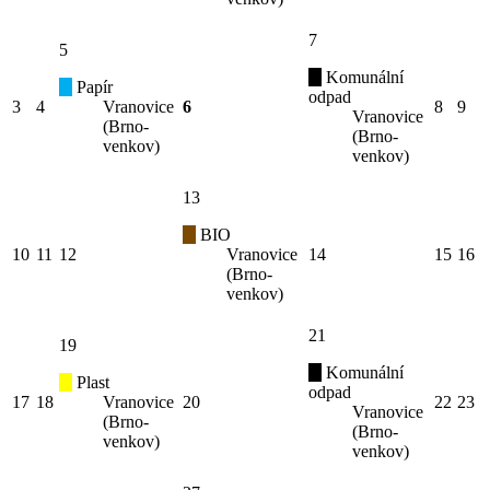
7
5
Komunální
Papír
odpad
3
4
Vranovice
6
8
9
Vranovice
(Brno-
(Brno-
venkov)
venkov)
13
BIO
10
11
12
Vranovice
14
15
16
(Brno-
venkov)
21
19
Komunální
Plast
odpad
17
18
Vranovice
20
22
23
Vranovice
(Brno-
(Brno-
venkov)
venkov)