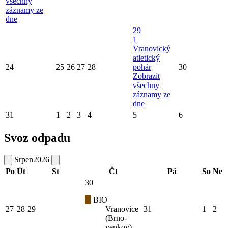
všechny
záznamy ze
dne
29
1
Vranovický
atletický
24
25
26
27
28
pohár
30
Zobrazit
všechny
záznamy ze
dne
31
1
2
3
4
5
6
Svoz odpadu
Srpen
2026
Po
Út
St
Čt
Pá
So
Ne
30
BIO
27
28
29
Vranovice
31
1
2
(Brno-
venkov)