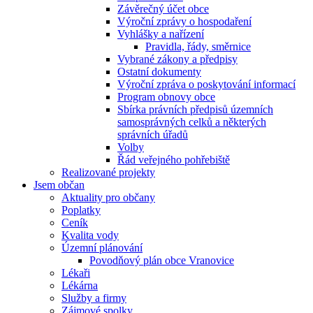
Závěrečný účet obce
Výroční zprávy o hospodaření
Vyhlášky a nařízení
Pravidla, řády, směrnice
Vybrané zákony a předpisy
Ostatní dokumenty
Výroční zpráva o poskytování informací
Program obnovy obce
Sbírka právních předpisů územních
samosprávných celků a některých
správních úřadů
Volby
Řád veřejného pohřebiště
Realizované projekty
Jsem občan
Aktuality pro občany
Poplatky
Ceník
Kvalita vody
Územní plánování
Povodňový plán obce Vranovice
Lékaři
Lékárna
Služby a firmy
Zájmové spolky