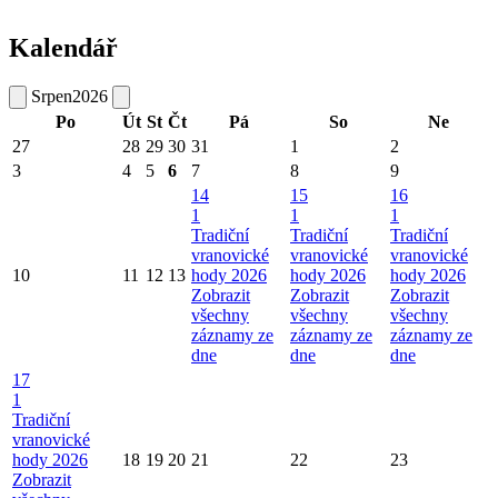
Kalendář
Srpen
2026
Po
Út
St
Čt
Pá
So
Ne
27
28
29
30
31
1
2
3
4
5
6
7
8
9
14
15
16
1
1
1
Tradiční
Tradiční
Tradiční
vranovické
vranovické
vranovické
10
11
12
13
hody 2026
hody 2026
hody 2026
Zobrazit
Zobrazit
Zobrazit
všechny
všechny
všechny
záznamy ze
záznamy ze
záznamy ze
dne
dne
dne
17
1
Tradiční
vranovické
hody 2026
18
19
20
21
22
23
Zobrazit