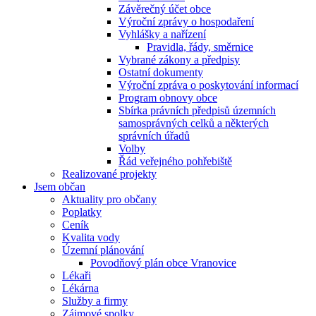
Závěrečný účet obce
Výroční zprávy o hospodaření
Vyhlášky a nařízení
Pravidla, řády, směrnice
Vybrané zákony a předpisy
Ostatní dokumenty
Výroční zpráva o poskytování informací
Program obnovy obce
Sbírka právních předpisů územních
samosprávných celků a některých
správních úřadů
Volby
Řád veřejného pohřebiště
Realizované projekty
Jsem občan
Aktuality pro občany
Poplatky
Ceník
Kvalita vody
Územní plánování
Povodňový plán obce Vranovice
Lékaři
Lékárna
Služby a firmy
Zájmové spolky