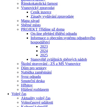
Římskokatolická farnost
Vranovický zpravodaj
Ceník inzerce
Zásady vydávání zpravodaje
Mapa závad
Sběrné místo
PROJEKT Třídíme už doma
On-line přehled třídění odpadu
Informace o obecním systému odpadového
hospodářství
2023
2024
2025
Stanoviště zvláštních sběrných nádob
Školní stravování - ZŠ a MŠ Vranovice
Dům pro seniory
Nabídka zaměstnání
Svoz odpadu
Smuteční deska
Hřbitov
Hlášení rozhlasem
Volný čas
Aktuality volný čas
Volnočasové události
Kulturní kalendář