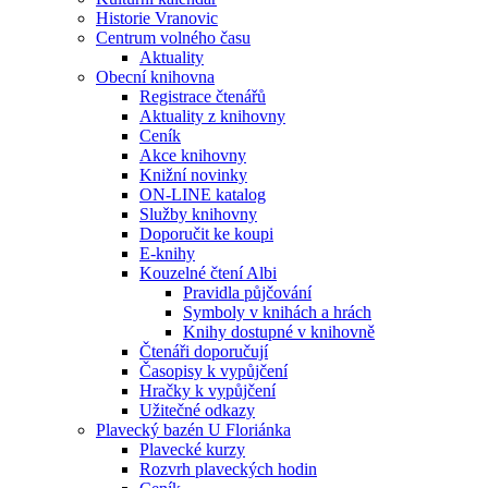
Historie Vranovic
Centrum volného času
Aktuality
Obecní knihovna
Registrace čtenářů
Aktuality z knihovny
Ceník
Akce knihovny
Knižní novinky
ON-LINE katalog
Služby knihovny
Doporučit ke koupi
E-knihy
Kouzelné čtení Albi
Pravidla půjčování
Symboly v knihách a hrách
Knihy dostupné v knihovně
Čtenáři doporučují
Časopisy k vypůjčení
Hračky k vypůjčení
Užitečné odkazy
Plavecký bazén U Floriánka
Plavecké kurzy
Rozvrh plaveckých hodin