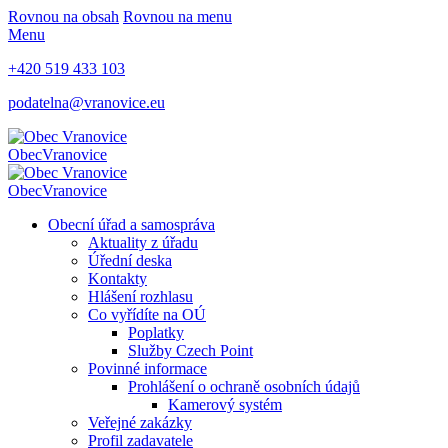
Rovnou na obsah
Rovnou na menu
Menu
+420 519 433 103
podatelna@vranovice.eu
Obec
Vranovice
Obec
Vranovice
Obecní úřad a samospráva
Aktuality z úřadu
Úřední deska
Kontakty
Hlášení rozhlasu
Co vyřídíte na OÚ
Poplatky
Služby Czech Point
Povinné informace
Prohlášení o ochraně osobních údajů
Kamerový systém
Veřejné zakázky
Profil zadavatele