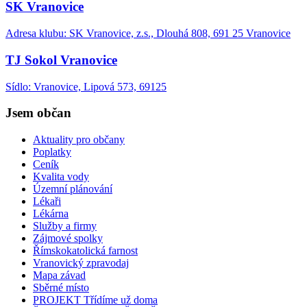
SK Vranovice
Adresa klubu: SK Vranovice, z.s., Dlouhá 808, 691 25 Vranovice
TJ Sokol Vranovice
Sídlo: Vranovice, Lipová 573, 69125
Jsem občan
Aktuality pro občany
Poplatky
Ceník
Kvalita vody
Územní plánování
Lékaři
Lékárna
Služby a firmy
Zájmové spolky
Římskokatolická farnost
Vranovický zpravodaj
Mapa závad
Sběrné místo
PROJEKT Třídíme už doma