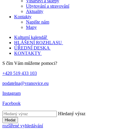
Vinařství a sklepy
Ubytování a stravování
Aktuality
Kontakty
Napište nám
Mapy
Kulturní kalendář
HLÁŠENÍ ROZHLASU
ÚŘEDNÍ DESKA
KONTAKTY
S čím Vám můžeme pomoci?
+420 519 433 103
podatelna@vranovice.eu
Instagram
Facebook
Hledaný výraz
Hledat
rozšířené vyhledávání