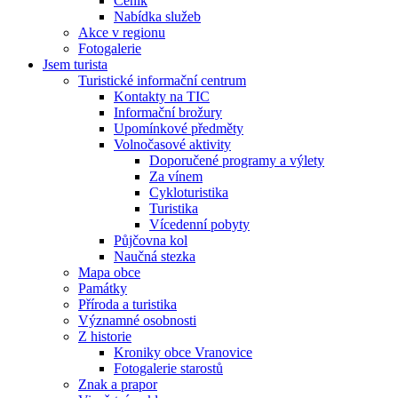
Ceník
Nabídka služeb
Akce v regionu
Fotogalerie
Jsem turista
Turistické informační centrum
Kontakty na TIC
Informační brožury
Upomínkové předměty
Volnočasové aktivity
Doporučené programy a výlety
Za vínem
Cykloturistika
Turistika
Vícedenní pobyty
Půjčovna kol
Naučná stezka
Mapa obce
Památky
Příroda a turistika
Významné osobnosti
Z historie
Kroniky obce Vranovice
Fotogalerie starostů
Znak a prapor