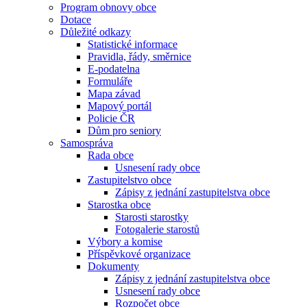
Program obnovy obce
Dotace
Důležité odkazy
Statistické informace
Pravidla, řády, směrnice
E-podatelna
Formuláře
Mapa závad
Mapový portál
Policie ČR
Dům pro seniory
Samospráva
Rada obce
Usnesení rady obce
Zastupitelstvo obce
Zápisy z jednání zastupitelstva obce
Starostka obce
Starosti starostky
Fotogalerie starostů
Výbory a komise
Příspěvkové organizace
Dokumenty
Zápisy z jednání zastupitelstva obce
Usnesení rady obce
Rozpočet obce