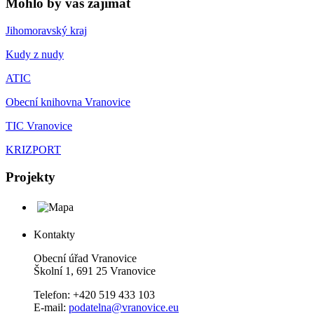
Mohlo by vás zajímat
Jihomoravský kraj
Kudy z nudy
ATIC
Obecní knihovna Vranovice
TIC Vranovice
KRIZPORT
Projekty
Kontakty
Obecní úřad Vranovice
Školní 1, 691 25 Vranovice
Telefon: +420 519 433 103
E-mail:
podatelna@vranovice.eu