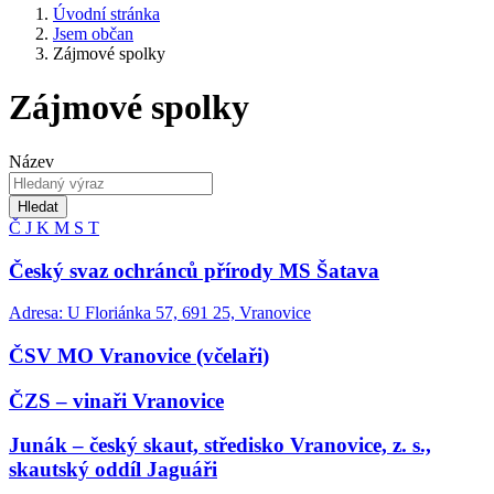
Úvodní stránka
Jsem občan
Zájmové spolky
Zájmové spolky
Název
Hledat
Č
J
K
M
S
T
Český svaz ochránců přírody MS Šatava
Adresa: U Floriánka 57, 691 25, Vranovice
ČSV MO Vranovice (včelaři)
ČZS – vinaři Vranovice
Junák – český skaut, středisko Vranovice, z. s.,
skautský oddíl Jaguáři