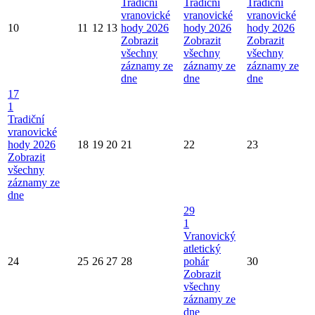
Tradiční
Tradiční
Tradiční
vranovické
vranovické
vranovické
10
11
12
13
hody 2026
hody 2026
hody 2026
Zobrazit
Zobrazit
Zobrazit
všechny
všechny
všechny
záznamy ze
záznamy ze
záznamy ze
dne
dne
dne
17
1
Tradiční
vranovické
hody 2026
18
19
20
21
22
23
Zobrazit
všechny
záznamy ze
dne
29
1
Vranovický
atletický
24
25
26
27
28
pohár
30
Zobrazit
všechny
záznamy ze
dne