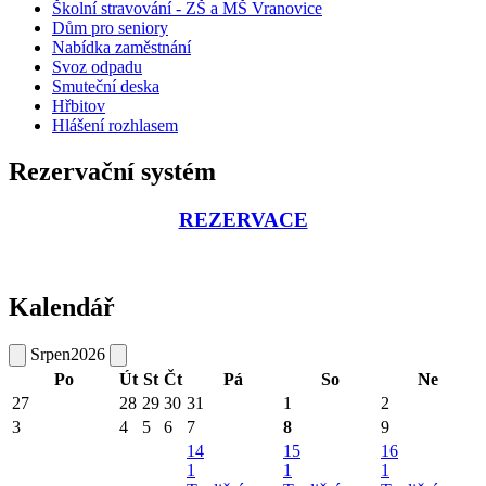
Školní stravování - ZŠ a MŠ Vranovice
Dům pro seniory
Nabídka zaměstnání
Svoz odpadu
Smuteční deska
Hřbitov
Hlášení rozhlasem
Rezervační systém
REZERVACE
Kalendář
Srpen
2026
Po
Út
St
Čt
Pá
So
Ne
27
28
29
30
31
1
2
3
4
5
6
7
8
9
14
15
16
1
1
1