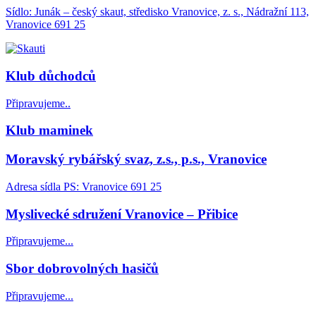
Sídlo: Junák – český skaut, středisko Vranovice, z. s., Nádražní 113,
Vranovice 691 25
Klub důchodců
Připravujeme..
Klub maminek
Moravský rybářský svaz, z.s., p.s., Vranovice
Adresa sídla PS: Vranovice 691 25
Myslivecké sdružení Vranovice – Přibice
Připravujeme...
Sbor dobrovolných hasičů
Připravujeme...