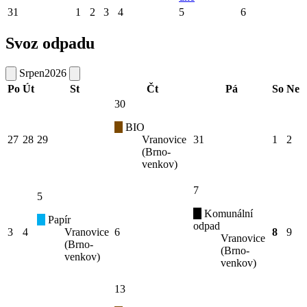
31
1
2
3
4
5
6
Svoz odpadu
Srpen
2026
Po
Út
St
Čt
Pá
So
Ne
30
BIO
27
28
29
Vranovice
31
1
2
(Brno-
venkov)
7
5
Komunální
Papír
odpad
3
4
Vranovice
6
8
9
Vranovice
(Brno-
(Brno-
venkov)
venkov)
13