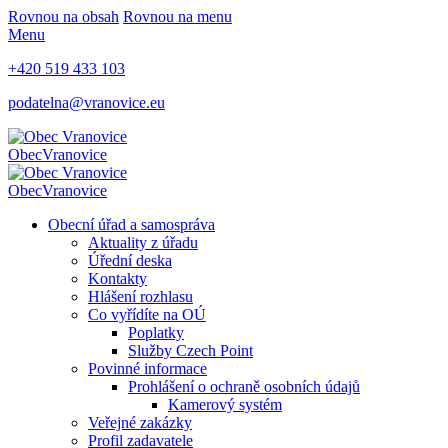
Rovnou na obsah
Rovnou na menu
Menu
+420 519 433 103
podatelna@vranovice.eu
Obec
Vranovice
Obec
Vranovice
Obecní úřad a samospráva
Aktuality z úřadu
Úřední deska
Kontakty
Hlášení rozhlasu
Co vyřídíte na OÚ
Poplatky
Služby Czech Point
Povinné informace
Prohlášení o ochraně osobních údajů
Kamerový systém
Veřejné zakázky
Profil zadavatele