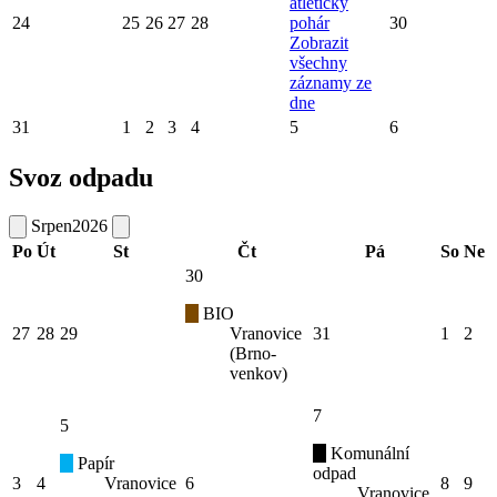
atletický
24
25
26
27
28
pohár
30
Zobrazit
všechny
záznamy ze
dne
31
1
2
3
4
5
6
Svoz odpadu
Srpen
2026
Po
Út
St
Čt
Pá
So
Ne
30
BIO
27
28
29
Vranovice
31
1
2
(Brno-
venkov)
7
5
Komunální
Papír
odpad
3
4
Vranovice
6
8
9
Vranovice