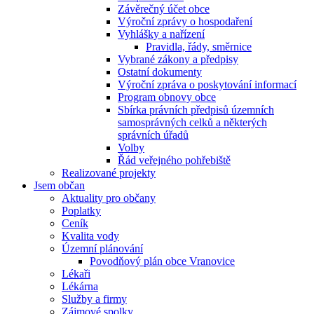
Závěrečný účet obce
Výroční zprávy o hospodaření
Vyhlášky a nařízení
Pravidla, řády, směrnice
Vybrané zákony a předpisy
Ostatní dokumenty
Výroční zpráva o poskytování informací
Program obnovy obce
Sbírka právních předpisů územních
samosprávných celků a některých
správních úřadů
Volby
Řád veřejného pohřebiště
Realizované projekty
Jsem občan
Aktuality pro občany
Poplatky
Ceník
Kvalita vody
Územní plánování
Povodňový plán obce Vranovice
Lékaři
Lékárna
Služby a firmy
Zájmové spolky