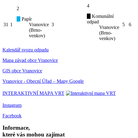
4
2
Komunální
Papír
odpad
31
1
Vranovice
3
5
6
Vranovice
(Brno-
(Brno-
venkov)
venkov)
Kalendář svozu odpadu
Mapa závad obce Vranovice
GIS obce Vranovice
Vranovice - Obecní Úřad – Mapy Google
INTERAKTIVNÍ MAPA VRT
Instagram
Facebook
Informace,
které vás mohou zajímat