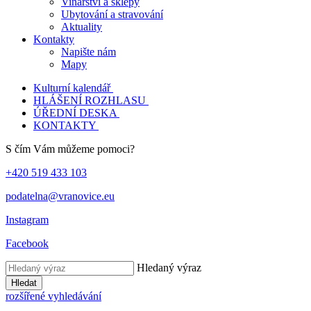
Vinařství a sklepy
Ubytování a stravování
Aktuality
Kontakty
Napište nám
Mapy
Kulturní kalendář
HLÁŠENÍ ROZHLASU
ÚŘEDNÍ DESKA
KONTAKTY
S čím Vám můžeme pomoci?
+420 519 433 103
podatelna@vranovice.eu
Instagram
Facebook
Hledaný výraz
Hledat
rozšířené vyhledávání