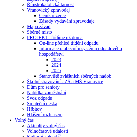
Římskokatolická farnost
Vranovický zpravodaj
Ceník inzerce
Zásady vydávání zpravodaje
Mapa závad
Sběrné místo
PROJEKT Třídíme už doma
On-line přehled třídění odpadu
Informace o obecním systému odpadového
hospodářství
2023
2024
2025
Stanoviště zvláštních sběrných nádob
Školní stravování - ZŠ a MŠ Vranovice
Dům pro seniory
Nabídka zaměstnání
Svoz odpadu
Smuteční deska
Hřbitov
Hlášení rozhlasem
Volný čas
Aktuality volný čas
Volnočasové události
Kulturní kalendář