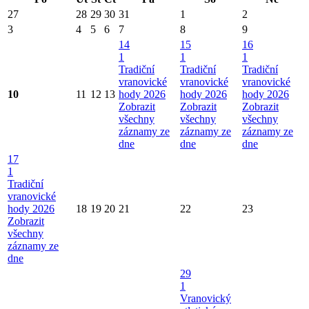
27
28
29
30
31
1
2
3
4
5
6
7
8
9
14
15
16
1
1
1
Tradiční
Tradiční
Tradiční
vranovické
vranovické
vranovické
10
11
12
13
hody 2026
hody 2026
hody 2026
Zobrazit
Zobrazit
Zobrazit
všechny
všechny
všechny
záznamy ze
záznamy ze
záznamy ze
dne
dne
dne
17
1
Tradiční
vranovické
hody 2026
18
19
20
21
22
23
Zobrazit
všechny
záznamy ze
dne
29
1
Vranovický