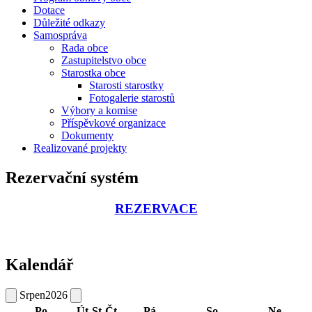
Dotace
Důležité odkazy
Samospráva
Rada obce
Zastupitelstvo obce
Starostka obce
Starosti starostky
Fotogalerie starostů
Výbory a komise
Příspěvkové organizace
Dokumenty
Realizované projekty
Rezervační systém
REZERVACE
Kalendář
Srpen
2026
Po
Út
St
Čt
Pá
So
Ne