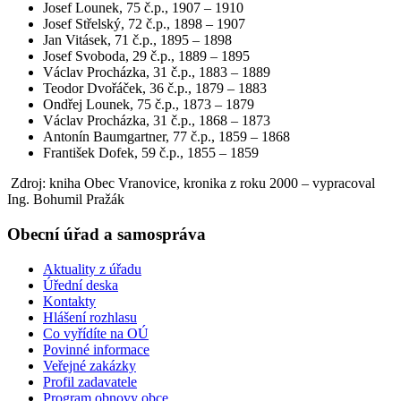
Josef Lounek, 75 č.p., 1907 – 1910
Josef Střelský, 72 č.p., 1898 – 1907
Jan Vitásek, 71 č.p., 1895 – 1898
Josef Svoboda, 29 č.p., 1889 – 1895
Václav Procházka, 31 č.p., 1883 – 1889
Teodor Dvořáček, 36 č.p., 1879 – 1883
Ondřej Lounek, 75 č.p., 1873 – 1879
Václav Procházka, 31 č.p., 1868 – 1873
Antonín Baumgartner, 77 č.p., 1859 – 1868
František Dofek, 59 č.p., 1855 – 1859
Zdroj: kniha Obec Vranovice, kronika z roku 2000 – vypracoval
Ing. Bohumil Pražák
Obecní úřad a samospráva
Aktuality z úřadu
Úřední deska
Kontakty
Hlášení rozhlasu
Co vyřídíte na OÚ
Povinné informace
Veřejné zakázky
Profil zadavatele
Program obnovy obce