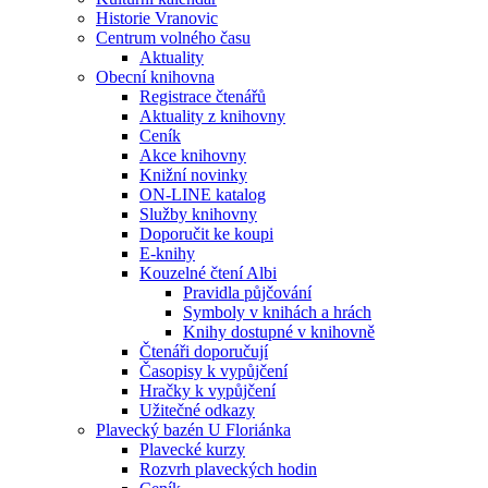
Historie Vranovic
Centrum volného času
Aktuality
Obecní knihovna
Registrace čtenářů
Aktuality z knihovny
Ceník
Akce knihovny
Knižní novinky
ON-LINE katalog
Služby knihovny
Doporučit ke koupi
E-knihy
Kouzelné čtení Albi
Pravidla půjčování
Symboly v knihách a hrách
Knihy dostupné v knihovně
Čtenáři doporučují
Časopisy k vypůjčení
Hračky k vypůjčení
Užitečné odkazy
Plavecký bazén U Floriánka
Plavecké kurzy
Rozvrh plaveckých hodin