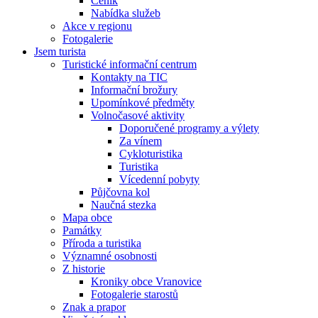
Ceník
Nabídka služeb
Akce v regionu
Fotogalerie
Jsem turista
Turistické informační centrum
Kontakty na TIC
Informační brožury
Upomínkové předměty
Volnočasové aktivity
Doporučené programy a výlety
Za vínem
Cykloturistika
Turistika
Vícedenní pobyty
Půjčovna kol
Naučná stezka
Mapa obce
Památky
Příroda a turistika
Významné osobnosti
Z historie
Kroniky obce Vranovice
Fotogalerie starostů
Znak a prapor