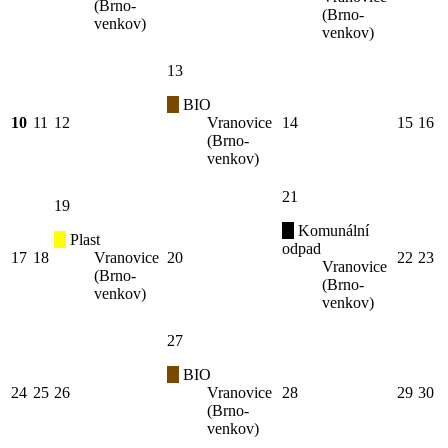
(Brno-
(Brno-
venkov)
venkov)
13
BIO
10
11
12
Vranovice
14
15
16
(Brno-
venkov)
21
19
Komunální
Plast
odpad
17
18
Vranovice
20
22
23
Vranovice
(Brno-
(Brno-
venkov)
venkov)
27
BIO
24
25
26
Vranovice
28
29
30
(Brno-
venkov)