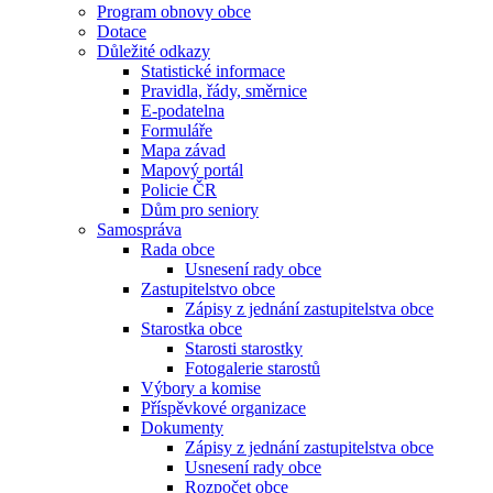
Program obnovy obce
Dotace
Důležité odkazy
Statistické informace
Pravidla, řády, směrnice
E-podatelna
Formuláře
Mapa závad
Mapový portál
Policie ČR
Dům pro seniory
Samospráva
Rada obce
Usnesení rady obce
Zastupitelstvo obce
Zápisy z jednání zastupitelstva obce
Starostka obce
Starosti starostky
Fotogalerie starostů
Výbory a komise
Příspěvkové organizace
Dokumenty
Zápisy z jednání zastupitelstva obce
Usnesení rady obce
Rozpočet obce