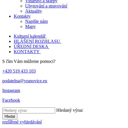
Vinařství a sklepy
Ubytování a stravování
Aktuality
Kontakty
Napište nám
Mapy
Kulturní kalendář
HLÁŠENÍ ROZHLASU
ÚŘEDNÍ DESKA
KONTAKTY
S čím Vám můžeme pomoci?
+420 519 433 103
podatelna@vranovice.eu
Instagram
Facebook
Hledaný výraz
Hledat
rozšířené vyhledávání