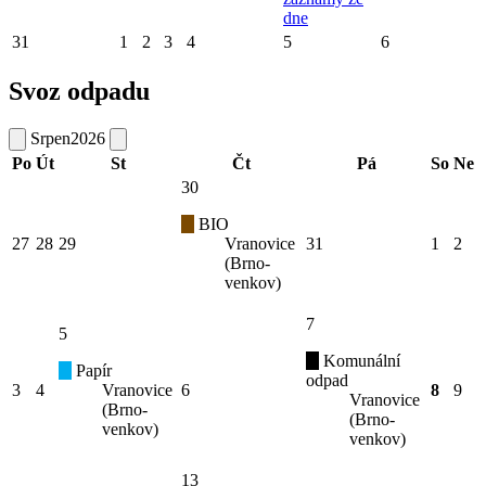
dne
31
1
2
3
4
5
6
Svoz odpadu
Srpen
2026
Po
Út
St
Čt
Pá
So
Ne
30
BIO
27
28
29
Vranovice
31
1
2
(Brno-
venkov)
7
5
Komunální
Papír
odpad
3
4
Vranovice
6
8
9
Vranovice
(Brno-
(Brno-
venkov)
venkov)
13