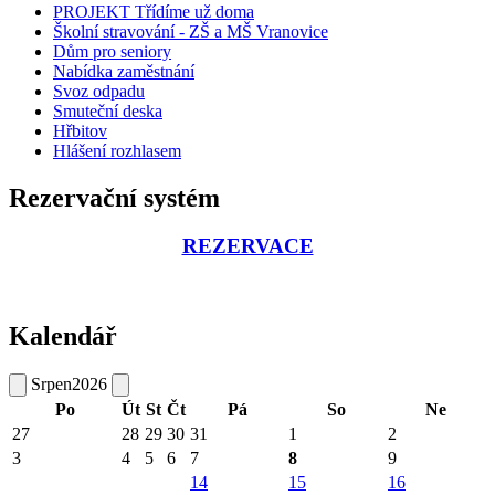
PROJEKT Třídíme už doma
Školní stravování - ZŠ a MŠ Vranovice
Dům pro seniory
Nabídka zaměstnání
Svoz odpadu
Smuteční deska
Hřbitov
Hlášení rozhlasem
Rezervační systém
REZERVACE
Kalendář
Srpen
2026
Po
Út
St
Čt
Pá
So
Ne
27
28
29
30
31
1
2
3
4
5
6
7
8
9
14
15
16