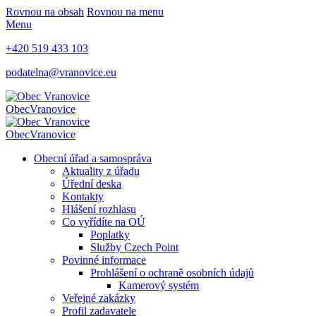
Rovnou na obsah
Rovnou na menu
Menu
+420 519 433 103
podatelna@vranovice.eu
Obec
Vranovice
Obec
Vranovice
Obecní úřad a samospráva
Aktuality z úřadu
Úřední deska
Kontakty
Hlášení rozhlasu
Co vyřídíte na OÚ
Poplatky
Služby Czech Point
Povinné informace
Prohlášení o ochraně osobních údajů
Kamerový systém
Veřejné zakázky
Profil zadavatele