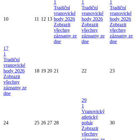
1
1
1
Tradiční
Tradiční
Tradiční
vranovické
vranovické
vranovické
10
11
12
13
hody 2026
hody 2026
hody 2026
Zobrazit
Zobrazit
Zobrazit
všechny
všechny
všechny
záznamy ze
záznamy ze
záznamy ze
dne
dne
dne
17
1
Tradiční
vranovické
hody 2026
18
19
20
21
22
23
Zobrazit
všechny
záznamy ze
dne
29
1
Vranovický
atletický
24
25
26
27
28
pohár
30
Zobrazit
všechny
záznamy ze