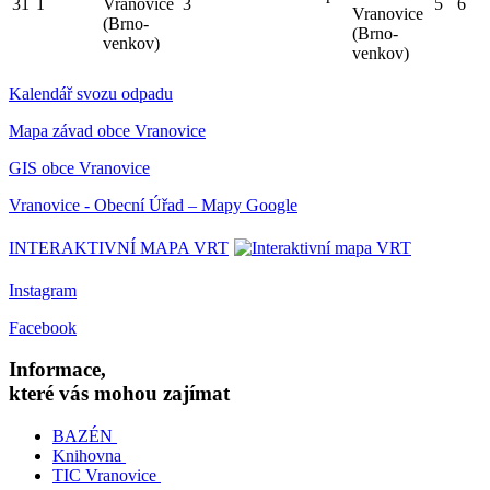
31
1
Vranovice
3
5
6
Vranovice
(Brno-
(Brno-
venkov)
venkov)
Kalendář svozu odpadu
Mapa závad obce Vranovice
GIS obce Vranovice
Vranovice - Obecní Úřad – Mapy Google
INTERAKTIVNÍ MAPA VRT
Instagram
Facebook
Informace,
které vás mohou zajímat
BAZÉN
Knihovna
TIC Vranovice