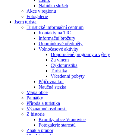
Ceník
Nabídka služeb
Akce v regionu
Fotogalerie
Jsem turista
Turistické informační centrum
Kontakty na TIC
Informační brožury
Upomínkové předměty
Volnočasové aktivity
Doporučené programy a výlety
Za vínem
Cykloturistika
Turistika
Vícedenní pobyty
Půjčovna kol
Naučná stezka
Mapa obce
Památky
Příroda a turistika
Významné osobnosti
Z historie
Kroniky obce Vranovice
Fotogalerie starostů
Znak a prapor