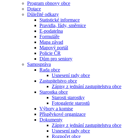
Program obnovy obce
Dotace
Důležité odkazy
Statistické informace
Pravidla, řády, směrnice
E-podatelna
Formuláře
Mapa závad
Mapový portál
Policie ČR
Dům pro seniory
Samospráva
Rada obce
Usnesení rady obce
Zastupitelstvo obce
Zápisy z jednání zastupitelstva obce
Starostka obce
Starosti starostky
Fotogalerie starostů
Výbory a komise
Příspěvkové organizace
Dokumenty
Zápisy z jednání zastupitelstva obce
Usnesení rady obce
Rozpočet obce