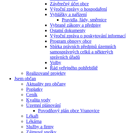
Závěrečný účet obce
Výroční zprávy o hospodaření
Vyhlášky a nařízení
Pravidla, řády, směrnice
Vybrané zákony a předpisy
Ostatní dokumenty
Výroční zpráva o poskytování informací
Program obnovy obce
Sbírka právních předpisů územních
samosprávných celků a některých
správních úřadů
Volby
Řád veřejného pohřebiště
Realizované projekty
Jsem občan
Aktuality pro občany
Poplatky
Ceník
Kvalita vody
Územní plánování
Povodňový plán obce Vranovice
Lékaři
Lékárna
Služby a firmy
Zájmové spolky