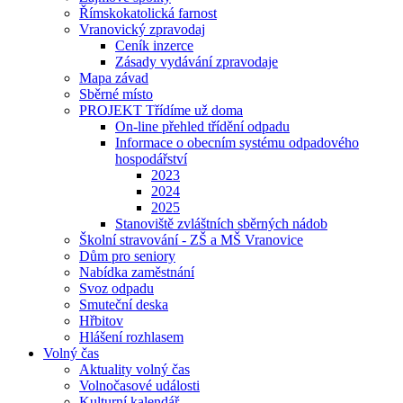
Římskokatolická farnost
Vranovický zpravodaj
Ceník inzerce
Zásady vydávání zpravodaje
Mapa závad
Sběrné místo
PROJEKT Třídíme už doma
On-line přehled třídění odpadu
Informace o obecním systému odpadového
hospodářství
2023
2024
2025
Stanoviště zvláštních sběrných nádob
Školní stravování - ZŠ a MŠ Vranovice
Dům pro seniory
Nabídka zaměstnání
Svoz odpadu
Smuteční deska
Hřbitov
Hlášení rozhlasem
Volný čas
Aktuality volný čas
Volnočasové události
Kulturní kalendář