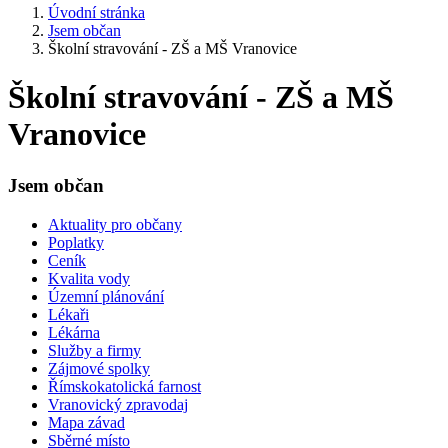
Úvodní stránka
Jsem občan
Školní stravování - ZŠ a MŠ Vranovice
Školní stravování - ZŠ a MŠ
Vranovice
Jsem občan
Aktuality pro občany
Poplatky
Ceník
Kvalita vody
Územní plánování
Lékaři
Lékárna
Služby a firmy
Zájmové spolky
Římskokatolická farnost
Vranovický zpravodaj
Mapa závad
Sběrné místo