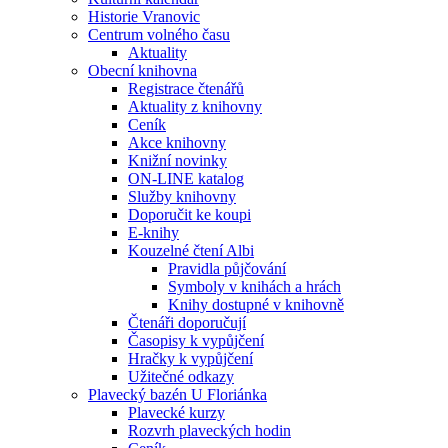
Historie Vranovic
Centrum volného času
Aktuality
Obecní knihovna
Registrace čtenářů
Aktuality z knihovny
Ceník
Akce knihovny
Knižní novinky
ON-LINE katalog
Služby knihovny
Doporučit ke koupi
E-knihy
Kouzelné čtení Albi
Pravidla půjčování
Symboly v knihách a hrách
Knihy dostupné v knihovně
Čtenáři doporučují
Časopisy k vypůjčení
Hračky k vypůjčení
Užitečné odkazy
Plavecký bazén U Floriánka
Plavecké kurzy
Rozvrh plaveckých hodin