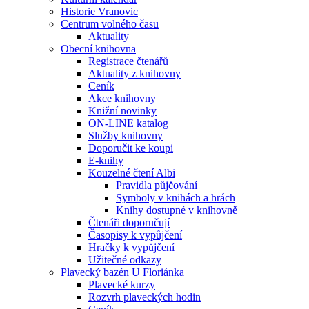
Historie Vranovic
Centrum volného času
Aktuality
Obecní knihovna
Registrace čtenářů
Aktuality z knihovny
Ceník
Akce knihovny
Knižní novinky
ON-LINE katalog
Služby knihovny
Doporučit ke koupi
E-knihy
Kouzelné čtení Albi
Pravidla půjčování
Symboly v knihách a hrách
Knihy dostupné v knihovně
Čtenáři doporučují
Časopisy k vypůjčení
Hračky k vypůjčení
Užitečné odkazy
Plavecký bazén U Floriánka
Plavecké kurzy
Rozvrh plaveckých hodin