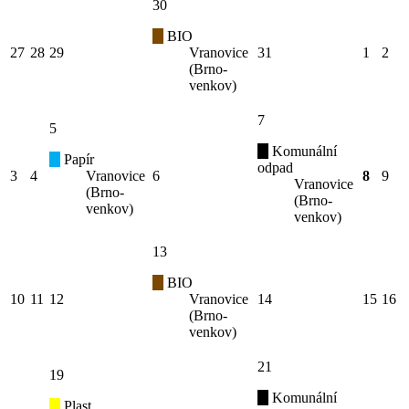
30
BIO
27
28
29
Vranovice
31
1
2
(Brno-
venkov)
7
5
Komunální
Papír
odpad
3
4
Vranovice
6
8
9
Vranovice
(Brno-
(Brno-
venkov)
venkov)
13
BIO
10
11
12
Vranovice
14
15
16
(Brno-
venkov)
21
19
Komunální
Plast