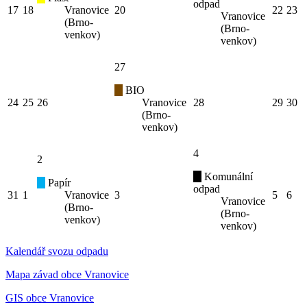
odpad
17
18
Vranovice
20
22
23
Vranovice
(Brno-
(Brno-
venkov)
venkov)
27
BIO
24
25
26
Vranovice
28
29
30
(Brno-
venkov)
4
2
Komunální
Papír
odpad
31
1
Vranovice
3
5
6
Vranovice
(Brno-
(Brno-
venkov)
venkov)
Kalendář svozu odpadu
Mapa závad obce Vranovice
GIS obce Vranovice