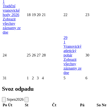
1
Tradiční
vranovické
hody 2026
18
19
20
21
22
23
Zobrazit
všechny
záznamy ze
dne
29
1
Vranovický
atletický
24
25
26
27
28
pohár
30
Zobrazit
všechny
záznamy ze
dne
31
1
2
3
4
5
6
Svoz odpadu
Srpen
2026
Po
Út
St
Čt
Pá
So
Ne