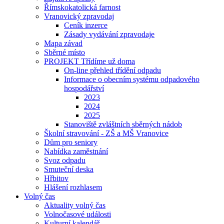
Římskokatolická farnost
Vranovický zpravodaj
Ceník inzerce
Zásady vydávání zpravodaje
Mapa závad
Sběrné místo
PROJEKT Třídíme už doma
On-line přehled třídění odpadu
Informace o obecním systému odpadového
hospodářství
2023
2024
2025
Stanoviště zvláštních sběrných nádob
Školní stravování - ZŠ a MŠ Vranovice
Dům pro seniory
Nabídka zaměstnání
Svoz odpadu
Smuteční deska
Hřbitov
Hlášení rozhlasem
Volný čas
Aktuality volný čas
Volnočasové události
Kulturní kalendář