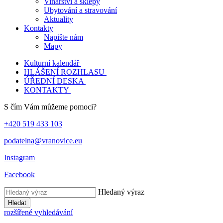
Vinařství a sklepy
Ubytování a stravování
Aktuality
Kontakty
Napište nám
Mapy
Kulturní kalendář
HLÁŠENÍ ROZHLASU
ÚŘEDNÍ DESKA
KONTAKTY
S čím Vám můžeme pomoci?
+420 519 433 103
podatelna@vranovice.eu
Instagram
Facebook
Hledaný výraz
Hledat
rozšířené vyhledávání