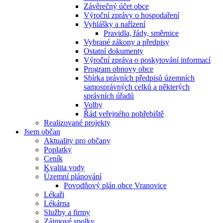
Závěrečný účet obce
Výroční zprávy o hospodaření
Vyhlášky a nařízení
Pravidla, řády, směrnice
Vybrané zákony a předpisy
Ostatní dokumenty
Výroční zpráva o poskytování informací
Program obnovy obce
Sbírka právních předpisů územních
samosprávných celků a některých
správních úřadů
Volby
Řád veřejného pohřebiště
Realizované projekty
Jsem občan
Aktuality pro občany
Poplatky
Ceník
Kvalita vody
Územní plánování
Povodňový plán obce Vranovice
Lékaři
Lékárna
Služby a firmy
Zájmové spolky