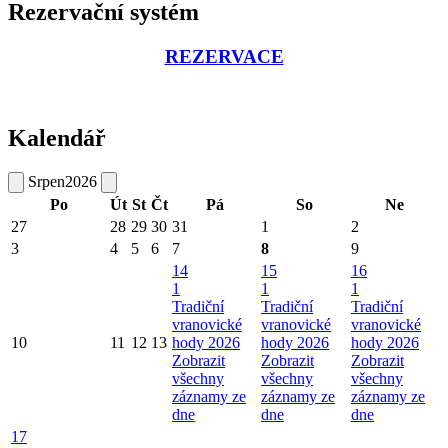
Rezervační systém
REZERVACE
Kalendář
Srpen
2026
Po
Út
St
Čt
Pá
So
Ne
27
28
29
30
31
1
2
3
4
5
6
7
8
9
14
15
16
1
1
1
Tradiční
Tradiční
Tradiční
vranovické
vranovické
vranovické
10
11
12
13
hody 2026
hody 2026
hody 2026
Zobrazit
Zobrazit
Zobrazit
všechny
všechny
všechny
záznamy ze
záznamy ze
záznamy ze
dne
dne
dne
17