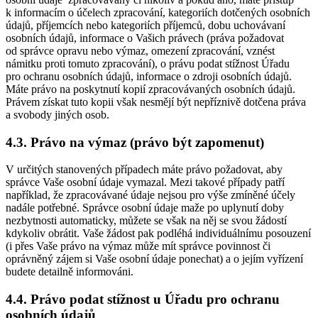
k informacím o účelech zpracování, kategoriích dotčených osobních
údajů, příjemcích nebo kategoriích příjemců, dobu uchovávaní
osobních údajů, informace o Vašich právech (práva požadovat
od správce opravu nebo výmaz, omezení zpracování, vznést
námitku proti tomuto zpracování), o právu podat stížnost Úřadu
pro ochranu osobních údajů, informace o zdroji osobních údajů.
Máte právo na poskytnutí kopií zpracovávaných osobních údajů.
Právem získat tuto kopii však nesmějí být nepříznivě dotčena práva
a svobody jiných osob.
4.3. Právo na výmaz (právo být zapomenut)
V určitých stanovených případech máte právo požadovat, aby
správce Vaše osobní údaje vymazal. Mezi takové případy patří
například, že zpracovávané údaje nejsou pro výše zmíněné účely
nadále potřebné. Správce osobní údaje maže po uplynutí doby
nezbytnosti automaticky, můžete se však na něj se svou žádostí
kdykoliv obrátit. Vaše žádost pak podléhá individuálnímu posouzení
(i přes Vaše právo na výmaz může mít správce povinnost či
oprávněný zájem si Vaše osobní údaje ponechat) a o jejím vyřízení
budete detailně informováni.
4.4. Právo podat stížnost u Úřadu pro ochranu
osobních údajů