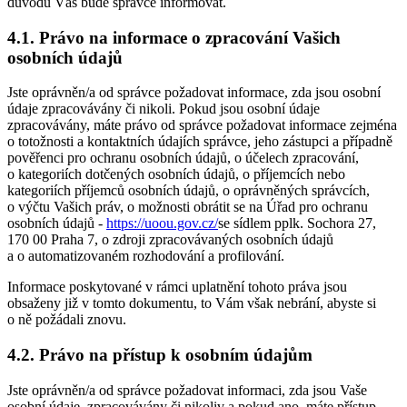
důvodů Vás bude správce informovat.
4.1. Právo na informace o zpracování Vašich
osobních údajů
Jste oprávněn/a od správce požadovat informace, zda jsou osobní
údaje zpracovávány či nikoli. Pokud jsou osobní údaje
zpracovávány, máte právo od správce požadovat informace zejména
o totožnosti a kontaktních údajích správce, jeho zástupci a případně
pověřenci pro ochranu osobních údajů, o účelech zpracování,
o kategoriích dotčených osobních údajů, o příjemcích nebo
kategoriích příjemců osobních údajů, o oprávněných správcích,
o výčtu Vašich práv, o možnosti obrátit se na Úřad pro ochranu
osobních údajů -
https://uoou.gov.cz/
se sídlem pplk. Sochora 27,
170 00 Praha 7, o zdroji zpracovávaných osobních údajů
a o automatizovaném rozhodování a profilování.
Informace poskytované v rámci uplatnění tohoto práva jsou
obsaženy již v tomto dokumentu, to Vám však nebrání, abyste si
o ně požádali znovu.
4.2. Právo na přístup k osobním údajům
Jste oprávněn/a od správce požadovat informaci, zda jsou Vaše
osobní údaje zpracovávány či nikoliv a pokud ano, máte přístup