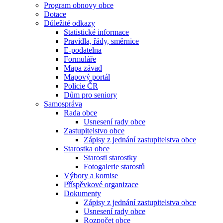
Program obnovy obce
Dotace
Důležité odkazy
Statistické informace
Pravidla, řády, směrnice
E-podatelna
Formuláře
Mapa závad
Mapový portál
Policie ČR
Dům pro seniory
Samospráva
Rada obce
Usnesení rady obce
Zastupitelstvo obce
Zápisy z jednání zastupitelstva obce
Starostka obce
Starosti starostky
Fotogalerie starostů
Výbory a komise
Příspěvkové organizace
Dokumenty
Zápisy z jednání zastupitelstva obce
Usnesení rady obce
Rozpočet obce