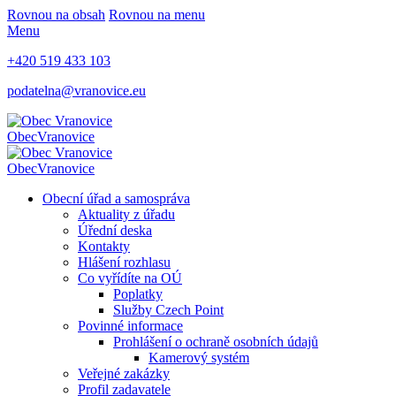
Rovnou na obsah
Rovnou na menu
Menu
+420 519 433 103
podatelna@vranovice.eu
Obec
Vranovice
Obec
Vranovice
Obecní úřad a samospráva
Aktuality z úřadu
Úřední deska
Kontakty
Hlášení rozhlasu
Co vyřídíte na OÚ
Poplatky
Služby Czech Point
Povinné informace
Prohlášení o ochraně osobních údajů
Kamerový systém
Veřejné zakázky
Profil zadavatele