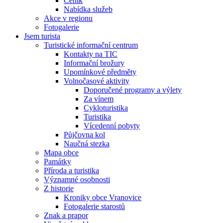
Ceník
Nabídka služeb
Akce v regionu
Fotogalerie
Jsem turista
Turistické informační centrum
Kontakty na TIC
Informační brožury
Upomínkové předměty
Volnočasové aktivity
Doporučené programy a výlety
Za vínem
Cykloturistika
Turistika
Vícedenní pobyty
Půjčovna kol
Naučná stezka
Mapa obce
Památky
Příroda a turistika
Významné osobnosti
Z historie
Kroniky obce Vranovice
Fotogalerie starostů
Znak a prapor