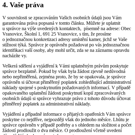
4. Vaše práva
V souvislosti se zpracováním Vašich osobních údajů jsou Vám
garantována práva popsaná v tomto článku. Můžete je uplatnit
u správce na výše uvedených kontaktech, písemně na adrese: Obec
Vranovice, Školní 1, 691 25 Vranovice, s tím, že prosíme
o jednoznačnou konkretizaci adresy umístění kamer, jichž se Vaše
stížnost týká. Správce je oprávněn požadovat po vás jednoznačnou
identifikaci vaší osoby, aby mohl určit, zda se na záznamu opravdu
nacházíte vy.
Veškerá sdělení a vyjádření k Vámi uplatněným právům poskytuje
správce bezplatně. Pokud by však byla žádost zjevně nedůvodná
nebo nepřiměřená, zejména proto, že by se opakovala, je správce
oprávněn si účtovat přiměřený poplatek zohledňující administrativní
náklady spojené s poskytnutím požadovaných informací. V případě
opakovaného uplatnění žádosti poskytnutí kopií zpracovávaných
osobních údajů si správce vyhrazuje právo z tohoto důvodu účtovat
přiměřený poplatek za administrativní náklady.
Vyjádření a případně informace o přijatých opatřeních Vám správce
poskytne co nejdříve, nejpozději však do jednoho měsíce. Lhůtu je
správce oprávněn v případě potřeby a s ohledem na složitost a počet
žádostí prodloužit o dva měsíce. O prodloužení včetně uvedení