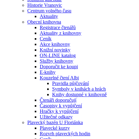
Historie Vranovic
Centrum volného času
Aktuality
Obecní knihovna
Registrace čtenářů
Aktuality z knihovny
Ceník
Akce knihovny
Knižní novinky
ON-LINE katalog
Služby knihovny
Doporučit ke koupi
E-knihy
Kouzelné čtení Albi
Pravidla půjčování
Symboly v knihách a hrách
Knihy dostupné v knihovně
Čtenáři doporučují
Časopisy k vypůjčení
Hračky k vypůjčení
Užitečné odkazy
Plavecký bazén U Floriánka
Plavecké kurzy
Rozvrh plaveckých hodin