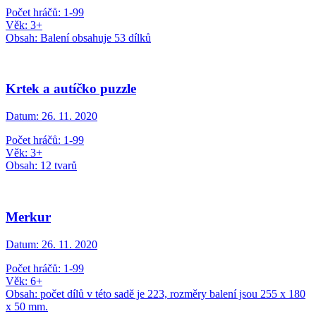
Počet hráčů: 1-99
Věk: 3+
Obsah: Balení obsahuje 53 dílků
Krtek a autíčko puzzle
Datum:
26. 11. 2020
Počet hráčů: 1-99
Věk: 3+
Obsah: 12 tvarů
Merkur
Datum:
26. 11. 2020
Počet hráčů: 1-99
Věk: 6+
Obsah: počet dílů v této sadě je 223, rozměry balení jsou 255 x 180
x 50 mm.