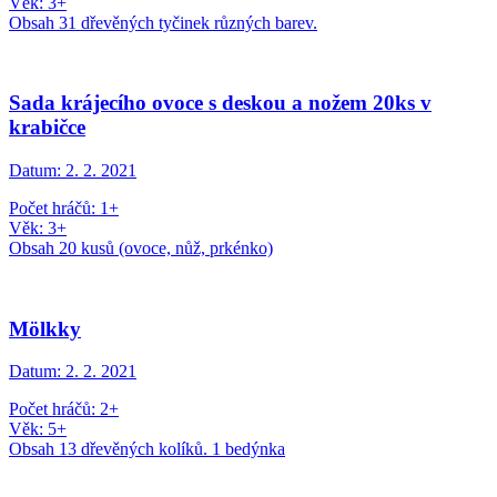
Věk: 3+
Obsah 31 dřevěných tyčinek různých barev.
Sada krájecího ovoce s deskou a nožem 20ks v
krabičce
Datum:
2. 2. 2021
Počet hráčů: 1+
Věk: 3+
Obsah 20 kusů (ovoce, nůž, prkénko)
Mölkky
Datum:
2. 2. 2021
Počet hráčů: 2+
Věk: 5+
Obsah 13 dřevěných kolíků. 1 bedýnka