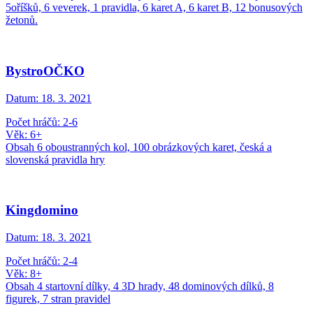
5oříšků, 6 veverek, 1 pravidla, 6 karet A, 6 karet B, 12 bonusových
žetonů.
BystroOČKO
Datum:
18. 3. 2021
Počet hráčů: 2-6
Věk: 6+
Obsah 6 oboustranných kol, 100 obrázkových karet, česká a
slovenská pravidla hry
Kingdomino
Datum:
18. 3. 2021
Počet hráčů: 2-4
Věk: 8+
Obsah 4 startovní dílky, 4 3D hrady, 48 dominových dílků, 8
figurek, 7 stran pravidel