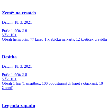
Země: na cestách
Datum:
18. 3. 2021
Počet hráčů: 2-6
Věk: 10+
Obsah herní plán, 77 karet, 1 krabičku na karty, 12 kostiček pravidla
Desítka
Datum:
18. 3. 2021
Počet hráčů: 2-8
Věk: 10+
Obsah 1 hra (1 smartbox, 100 oboustranných karet s otázkami, 10
žetonů)
Legenda západu