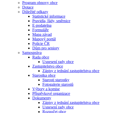
Program obnovy obce
Dotace
Důležité odkazy
Statistické informace
Pravidla, řády, směrnice
E-podatelna
Formuláře
Mapa závad
Mapový portál
Policie ČR
Dům pro seniory
Samospráva
Rada obce
Usnesení rady obce
Zastupitelstvo obce
Zápisy z jednání zastupitelstva obce
Starostka obce
Starosti starostky
Fotogalerie starostů
Výbory a komise
Příspěvkové organizace
Dokumenty
Zápisy z jednání zastupitelstva obce
Usnesení rady obce
Rozpočet obce