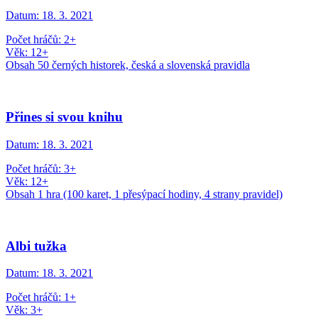
Datum:
18. 3. 2021
Počet hráčů: 2+
Věk: 12+
Obsah 50 černých historek, česká a slovenská pravidla
Přines si svou knihu
Datum:
18. 3. 2021
Počet hráčů: 3+
Věk: 12+
Obsah 1 hra (100 karet, 1 přesýpací hodiny, 4 strany pravidel)
Albi tužka
Datum:
18. 3. 2021
Počet hráčů: 1+
Věk: 3+