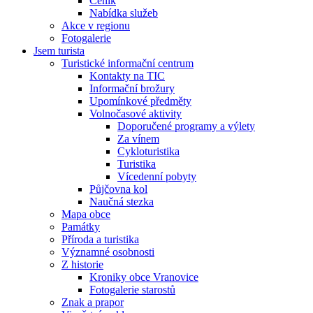
Ceník
Nabídka služeb
Akce v regionu
Fotogalerie
Jsem turista
Turistické informační centrum
Kontakty na TIC
Informační brožury
Upomínkové předměty
Volnočasové aktivity
Doporučené programy a výlety
Za vínem
Cykloturistika
Turistika
Vícedenní pobyty
Půjčovna kol
Naučná stezka
Mapa obce
Památky
Příroda a turistika
Významné osobnosti
Z historie
Kroniky obce Vranovice
Fotogalerie starostů
Znak a prapor