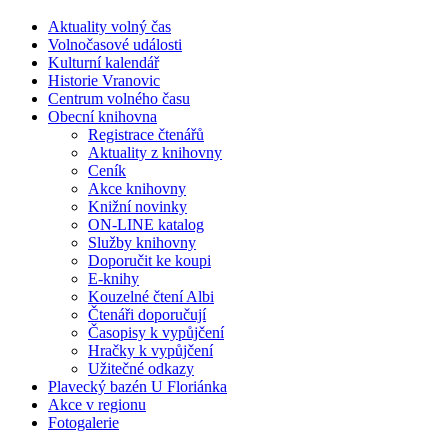
Aktuality volný čas
Volnočasové události
Kulturní kalendář
Historie Vranovic
Centrum volného času
Obecní knihovna
Registrace čtenářů
Aktuality z knihovny
Ceník
Akce knihovny
Knižní novinky
ON-LINE katalog
Služby knihovny
Doporučit ke koupi
E-knihy
Kouzelné čtení Albi
Čtenáři doporučují
Časopisy k vypůjčení
Hračky k vypůjčení
Užitečné odkazy
Plavecký bazén U Floriánka
Akce v regionu
Fotogalerie