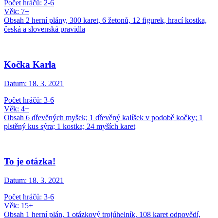
Počet hráčů: 2-6
Věk: 7+
Obsah 2 herní plány, 300 karet, 6 žetonů, 12 figurek, hrací kostka,
česká a slovenská pravidla
Kočka Karla
Datum:
18. 3. 2021
Počet hráčů: 3-6
Věk: 4+
Obsah 6 dřevěných myšek; 1 dřevěný kalíšek v podobě kočky; 1
plstěný kus sýra; 1 kostka; 24 myších karet
To je otázka!
Datum:
18. 3. 2021
Počet hráčů: 3-6
Věk: 15+
Obsah 1 herní plán, 1 otázkový trojúhelník, 108 karet odpovědí,