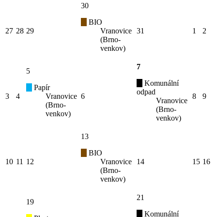
30
BIO
27
28
29
Vranovice
31
1
2
(Brno-
venkov)
7
5
Komunální
Papír
odpad
3
4
Vranovice
6
8
9
Vranovice
(Brno-
(Brno-
venkov)
venkov)
13
BIO
10
11
12
Vranovice
14
15
16
(Brno-
venkov)
21
19
Komunální