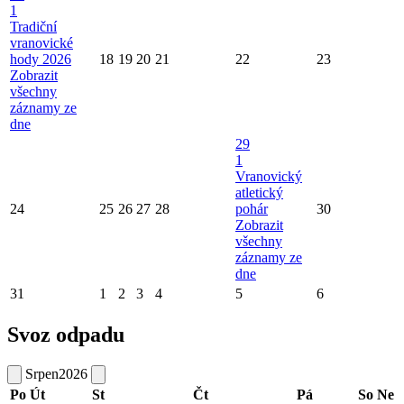
1
Tradiční
vranovické
hody 2026
18
19
20
21
22
23
Zobrazit
všechny
záznamy ze
dne
29
1
Vranovický
atletický
24
25
26
27
28
pohár
30
Zobrazit
všechny
záznamy ze
dne
31
1
2
3
4
5
6
Svoz odpadu
Srpen
2026
Po
Út
St
Čt
Pá
So
Ne