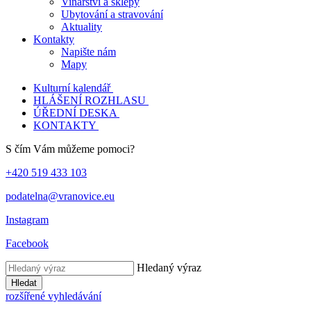
Vinařství a sklepy
Ubytování a stravování
Aktuality
Kontakty
Napište nám
Mapy
Kulturní kalendář
HLÁŠENÍ ROZHLASU
ÚŘEDNÍ DESKA
KONTAKTY
S čím Vám můžeme pomoci?
+420 519 433 103
podatelna@vranovice.eu
Instagram
Facebook
Hledaný výraz
Hledat
rozšířené vyhledávání