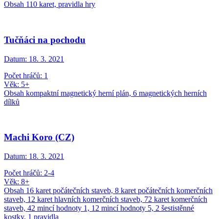
Obsah 110 karet, pravidla hry
Tučňáci na pochodu
Datum:
18. 3. 2021
Počet hráčů: 1
Věk: 5+
Obsah kompaktní magnetický herní plán, 6 magnetických herních
dílků
Machi Koro (CZ)
Datum:
18. 3. 2021
Počet hráčů: 2-4
Věk: 8+
Obsah 16 karet počátečních staveb, 8 karet počátečních komerčních
staveb, 12 karet hlavních komerčních staveb, 72 karet komerčních
staveb, 42 mincí hodnoty 1, 12 mincí hodnoty 5, 2 šestistěnné
kostky, 1 pravidla