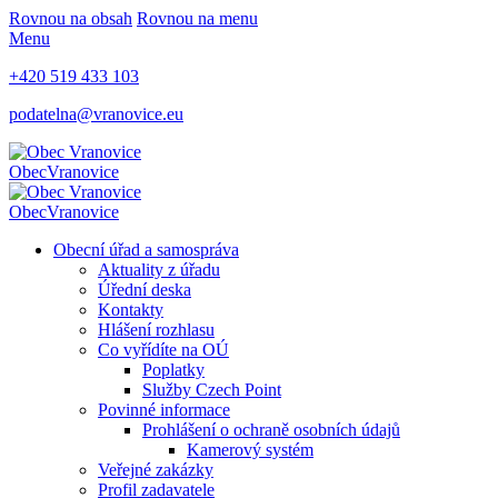
Rovnou na obsah
Rovnou na menu
Menu
+420 519 433 103
podatelna@vranovice.eu
Obec
Vranovice
Obec
Vranovice
Obecní úřad a samospráva
Aktuality z úřadu
Úřední deska
Kontakty
Hlášení rozhlasu
Co vyřídíte na OÚ
Poplatky
Služby Czech Point
Povinné informace
Prohlášení o ochraně osobních údajů
Kamerový systém
Veřejné zakázky
Profil zadavatele