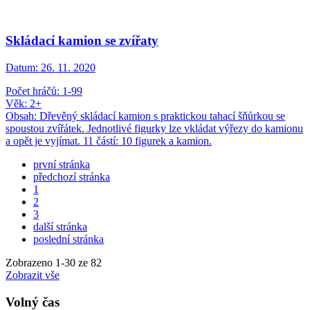
Skládací kamion se zvířaty
Datum:
26. 11. 2020
Počet hráčů: 1-99
Věk: 2+
Obsah: Dřevěný skládací kamion s praktickou tahací šňůrkou se
spoustou zvířátek. Jednotlivé figurky lze vkládat výřezy do kamionu
a opět je vyjímat. 11 částí: 10 figurek a kamion.
první stránka
předchozí stránka
1
2
3
další stránka
poslední stránka
Zobrazeno
1
-
30
ze 82
Zobrazit vše
Volný čas