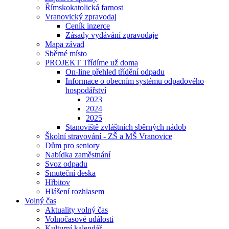
Římskokatolická farnost
Vranovický zpravodaj
Ceník inzerce
Zásady vydávání zpravodaje
Mapa závad
Sběrné místo
PROJEKT Třídíme už doma
On-line přehled třídění odpadu
Informace o obecním systému odpadového
hospodářství
2023
2024
2025
Stanoviště zvláštních sběrných nádob
Školní stravování - ZŠ a MŠ Vranovice
Dům pro seniory
Nabídka zaměstnání
Svoz odpadu
Smuteční deska
Hřbitov
Hlášení rozhlasem
Volný čas
Aktuality volný čas
Volnočasové události
Kulturní kalendář