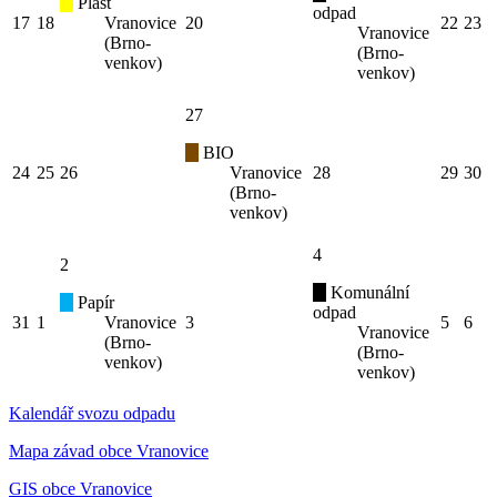
Plast
odpad
17
18
Vranovice
20
22
23
Vranovice
(Brno-
(Brno-
venkov)
venkov)
27
BIO
24
25
26
Vranovice
28
29
30
(Brno-
venkov)
4
2
Komunální
Papír
odpad
31
1
Vranovice
3
5
6
Vranovice
(Brno-
(Brno-
venkov)
venkov)
Kalendář svozu odpadu
Mapa závad obce Vranovice
GIS obce Vranovice