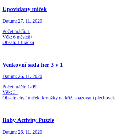
Upovídaný míček
Datum:
27. 11. 2020
Počet hráčů: 1
Věk: 6 měsíců+
Obsah: 1 hračka
Venkovní sada her 3 v 1
Datum:
26. 11. 2020
Počet hráčů: 1-99
Věk: 3+
Obsah: chyť míček, kroužky na kříž, shazování plechovek
Baby Activity Puzzle
Datum:
26. 11. 2020