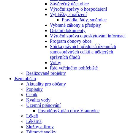
Závěrečný účet obce
Výroční zprávy o hospodaření
Vyhlášky a nařízení
Pravidla, řády, směrnice
Vybrané zákony a předpisy
Ostatní dokumenty
Výroční zpráva o poskytování informací
Program obnovy obce
Sbírka právních předpisů územních
samosprávných celků a některých
správních úřadů
Volby
Řád veřejného pohřebiště
Realizované projekty
Jsem občan
Aktuality pro občany
Poplatky
Ceník
Kvalita vody
Územní plánování
Povodňový plán obce Vranovice
Lékaři
Lékárna
Služby a firmy
Zájmové spolky