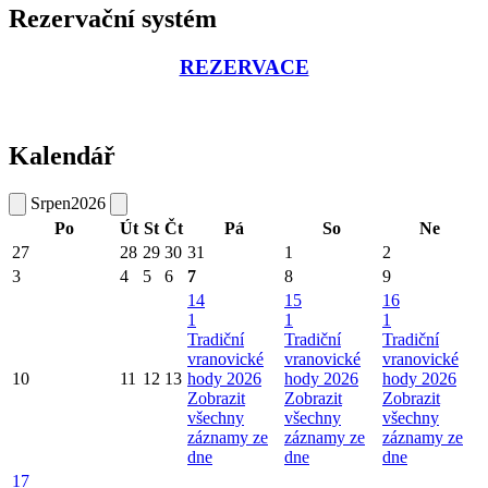
Rezervační systém
REZERVACE
Kalendář
Srpen
2026
Po
Út
St
Čt
Pá
So
Ne
27
28
29
30
31
1
2
3
4
5
6
7
8
9
14
15
16
1
1
1
Tradiční
Tradiční
Tradiční
vranovické
vranovické
vranovické
10
11
12
13
hody 2026
hody 2026
hody 2026
Zobrazit
Zobrazit
Zobrazit
všechny
všechny
všechny
záznamy ze
záznamy ze
záznamy ze
dne
dne
dne
17