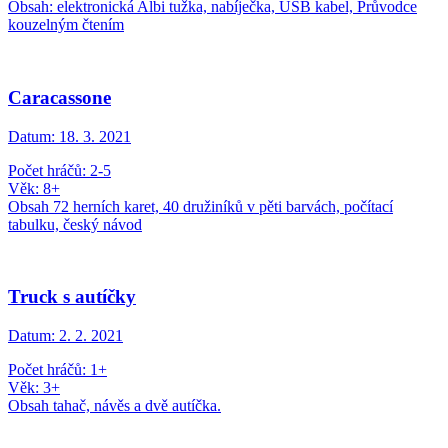
Obsah: elektronická Albi tužka, nabíječka, USB kabel, Průvodce
kouzelným čtením
Caracassone
Datum:
18. 3. 2021
Počet hráčů: 2-5
Věk: 8+
Obsah 72 herních karet, 40 družiníků v pěti barvách, počítací
tabulku, český návod
Truck s autíčky
Datum:
2. 2. 2021
Počet hráčů: 1+
Věk: 3+
Obsah tahač, návěs a dvě autíčka.