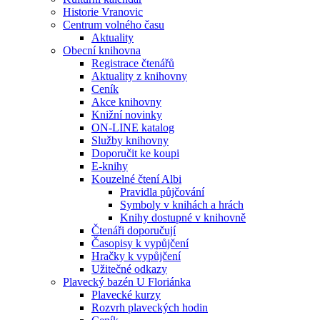
Historie Vranovic
Centrum volného času
Aktuality
Obecní knihovna
Registrace čtenářů
Aktuality z knihovny
Ceník
Akce knihovny
Knižní novinky
ON-LINE katalog
Služby knihovny
Doporučit ke koupi
E-knihy
Kouzelné čtení Albi
Pravidla půjčování
Symboly v knihách a hrách
Knihy dostupné v knihovně
Čtenáři doporučují
Časopisy k vypůjčení
Hračky k vypůjčení
Užitečné odkazy
Plavecký bazén U Floriánka
Plavecké kurzy
Rozvrh plaveckých hodin