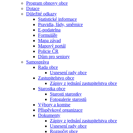
Program obnovy obce
Dotace
Důležité odkazy
Statistické informace
Pravidla, řády, směrnice
E-podatelna
Formuláře
Mapa závad
Mapový portál
Policie ČR
Dům pro seniory
Samospráva
Rada obce
Usnesení rady obce
Zastupitelstvo obce
Zápisy z jednání zastupitelstva obce
Starostka obce
Starosti starostky
Fotogalerie starostů
Výbory a komise
Příspěvkové organizace
Dokumenty
Zápisy z jednání zastupitelstva obce
Usnesení rady obce
Rozpočet obce