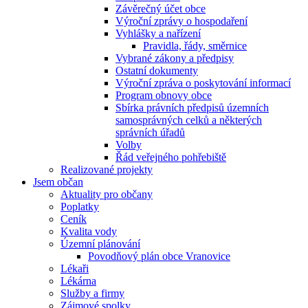
Závěrečný účet obce
Výroční zprávy o hospodaření
Vyhlášky a nařízení
Pravidla, řády, směrnice
Vybrané zákony a předpisy
Ostatní dokumenty
Výroční zpráva o poskytování informací
Program obnovy obce
Sbírka právních předpisů územních
samosprávných celků a některých
správních úřadů
Volby
Řád veřejného pohřebiště
Realizované projekty
Jsem občan
Aktuality pro občany
Poplatky
Ceník
Kvalita vody
Územní plánování
Povodňový plán obce Vranovice
Lékaři
Lékárna
Služby a firmy
Zájmové spolky