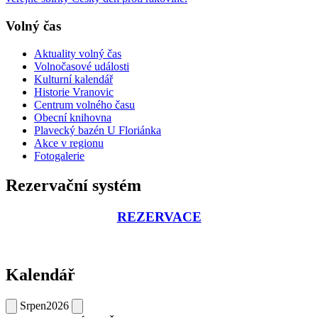
Volný čas
Aktuality volný čas
Volnočasové události
Kulturní kalendář
Historie Vranovic
Centrum volného času
Obecní knihovna
Plavecký bazén U Floriánka
Akce v regionu
Fotogalerie
Rezervační systém
REZERVACE
Kalendář
Srpen
2026