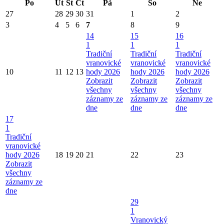
Po
Út
St
Čt
Pá
So
Ne
27
28
29
30
31
1
2
3
4
5
6
7
8
9
14
15
16
1
1
1
Tradiční
Tradiční
Tradiční
vranovické
vranovické
vranovické
10
11
12
13
hody 2026
hody 2026
hody 2026
Zobrazit
Zobrazit
Zobrazit
všechny
všechny
všechny
záznamy ze
záznamy ze
záznamy ze
dne
dne
dne
17
1
Tradiční
vranovické
hody 2026
18
19
20
21
22
23
Zobrazit
všechny
záznamy ze
dne
29
1
Vranovický