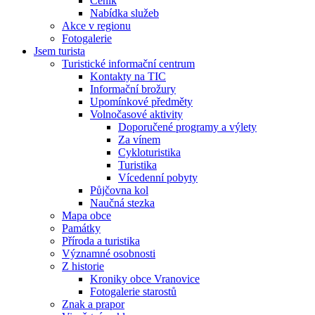
Ceník
Nabídka služeb
Akce v regionu
Fotogalerie
Jsem turista
Turistické informační centrum
Kontakty na TIC
Informační brožury
Upomínkové předměty
Volnočasové aktivity
Doporučené programy a výlety
Za vínem
Cykloturistika
Turistika
Vícedenní pobyty
Půjčovna kol
Naučná stezka
Mapa obce
Památky
Příroda a turistika
Významné osobnosti
Z historie
Kroniky obce Vranovice
Fotogalerie starostů
Znak a prapor