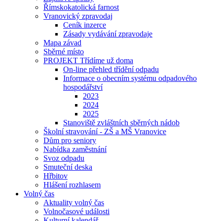
Římskokatolická farnost
Vranovický zpravodaj
Ceník inzerce
Zásady vydávání zpravodaje
Mapa závad
Sběrné místo
PROJEKT Třídíme už doma
On-line přehled třídění odpadu
Informace o obecním systému odpadového
hospodářství
2023
2024
2025
Stanoviště zvláštních sběrných nádob
Školní stravování - ZŠ a MŠ Vranovice
Dům pro seniory
Nabídka zaměstnání
Svoz odpadu
Smuteční deska
Hřbitov
Hlášení rozhlasem
Volný čas
Aktuality volný čas
Volnočasové události
Kulturní kalendář