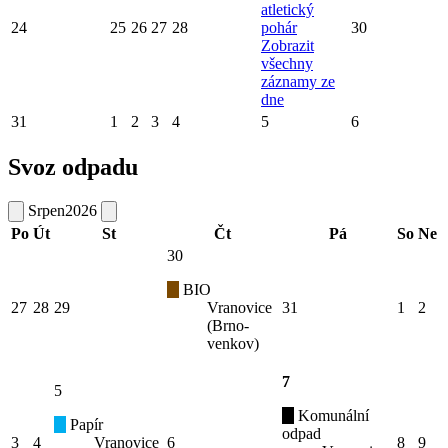
atletický
24
25
26
27
28
pohár
30
Zobrazit
všechny
záznamy ze
dne
31
1
2
3
4
5
6
Svoz odpadu
Srpen
2026
Po
Út
St
Čt
Pá
So
Ne
30
BIO
27
28
29
Vranovice
31
1
2
(Brno-
venkov)
7
5
Komunální
Papír
odpad
3
4
Vranovice
6
8
9