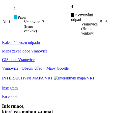
4
2
Komunální
Papír
odpad
31
1
Vranovice
3
5
6
Vranovice
(Brno-
(Brno-
venkov)
venkov)
Kalendář svozu odpadu
Mapa závad obce Vranovice
GIS obce Vranovice
Vranovice - Obecní Úřad – Mapy Google
INTERAKTIVNÍ MAPA VRT
Instagram
Facebook
Informace,
které vás mohou zajímat