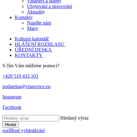
Vinařství a sklepy
Ubytování a stravování
Aktuality
Kontakty
Napište nám
Mapy
Kulturní kalendář
HLÁŠENÍ ROZHLASU
ÚŘEDNÍ DESKA
KONTAKTY
S čím Vám můžeme pomoci?
+420 519 433 103
podatelna@vranovice.eu
Instagram
Facebook
Hledaný výraz
Hledat
rozšířené vyhledávání