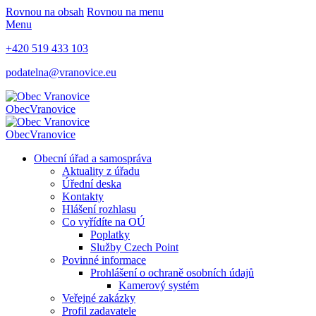
Rovnou na obsah
Rovnou na menu
Menu
+420 519 433 103
podatelna@vranovice.eu
Obec
Vranovice
Obec
Vranovice
Obecní úřad a samospráva
Aktuality z úřadu
Úřední deska
Kontakty
Hlášení rozhlasu
Co vyřídíte na OÚ
Poplatky
Služby Czech Point
Povinné informace
Prohlášení o ochraně osobních údajů
Kamerový systém
Veřejné zakázky
Profil zadavatele