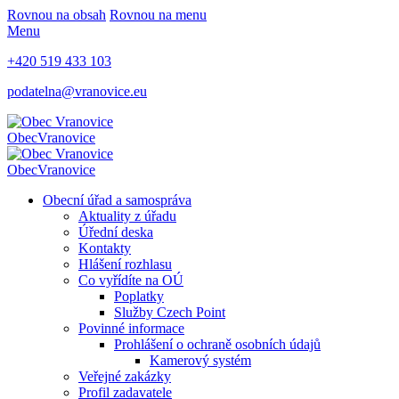
Rovnou na obsah
Rovnou na menu
Menu
+420 519 433 103
podatelna@vranovice.eu
Obec
Vranovice
Obec
Vranovice
Obecní úřad a samospráva
Aktuality z úřadu
Úřední deska
Kontakty
Hlášení rozhlasu
Co vyřídíte na OÚ
Poplatky
Služby Czech Point
Povinné informace
Prohlášení o ochraně osobních údajů
Kamerový systém
Veřejné zakázky
Profil zadavatele