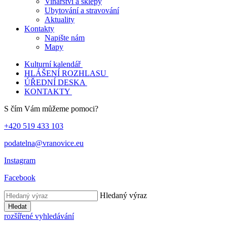
Vinařství a sklepy
Ubytování a stravování
Aktuality
Kontakty
Napište nám
Mapy
Kulturní kalendář
HLÁŠENÍ ROZHLASU
ÚŘEDNÍ DESKA
KONTAKTY
S čím Vám můžeme pomoci?
+420 519 433 103
podatelna@vranovice.eu
Instagram
Facebook
Hledaný výraz
Hledat
rozšířené vyhledávání