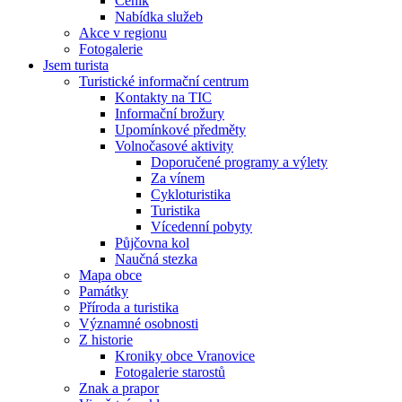
Ceník
Nabídka služeb
Akce v regionu
Fotogalerie
Jsem turista
Turistické informační centrum
Kontakty na TIC
Informační brožury
Upomínkové předměty
Volnočasové aktivity
Doporučené programy a výlety
Za vínem
Cykloturistika
Turistika
Vícedenní pobyty
Půjčovna kol
Naučná stezka
Mapa obce
Památky
Příroda a turistika
Významné osobnosti
Z historie
Kroniky obce Vranovice
Fotogalerie starostů
Znak a prapor