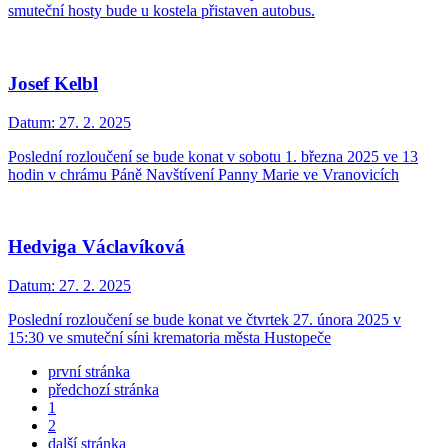
smuteční hosty bude u kostela přistaven autobus.
Josef Kelbl
Datum:
27. 2. 2025
Poslední rozloučení se bude konat v sobotu 1. března 2025 ve 13
hodin v chrámu Páně Navštívení Panny Marie ve Vranovicích
Hedviga Václavíková
Datum:
27. 2. 2025
Poslední rozloučení se bude konat ve čtvrtek 27. února 2025 v
15:30 ve smuteční síni krematoria města Hustopeče
první stránka
předchozí stránka
1
2
další stránka