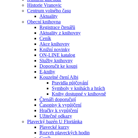
Historie Vranovic
Centrum volného času
Aktuality
Obecní knihovna
Registrace čtenářů
Aktuality z knihovny
Ceník
Akce knihovny
Knižní novinky
ON-LINE katalog
Služby knihovny
Doporučit ke koupi
E-knihy
Kouzelné čtení Albi
Pravidla půjčování
Symboly v knihách a hrách
Knihy dostupné v knihovně
Čtenáři doporučují
Časopisy k vypůjčení
Hračky k vypůjčení
Užitečné odkazy
Plavecký bazén U Floriánka
Plavecké kurzy
Rozvrh plaveckých hodin