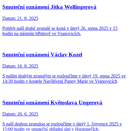
Smuteční oznámení Jitka Wollingerová
Datum:
21. 8. 2025
Pohřeb naší drahé zesnulé se koná v úterý 26. srpna 2025 v 15
hodin na místním hřbitově ve Vranovicích.
Smuteční oznámení Václav Kozel
Datum:
16. 8. 2025
S naším drahým zesnulým se rozloučíme v úterý 19. srpna 2025 ve
14:30 hodin v kostele Navštívení Panny Marie ve Vranovicích
Smuteční oznámení Květoslava Ungerová
Datum:
26. 6. 2025
S naší drahou zesnulou se rozloučíme v úterý 1. července 2025 v
15:00 hodin ve smuteční obřadní síni v Hustopečích.