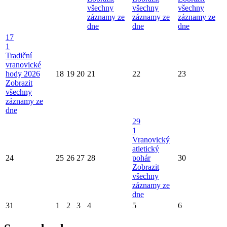
všechny
všechny
všechny
záznamy ze
záznamy ze
záznamy ze
dne
dne
dne
17
1
Tradiční
vranovické
hody 2026
18
19
20
21
22
23
Zobrazit
všechny
záznamy ze
dne
29
1
Vranovický
atletický
24
25
26
27
28
pohár
30
Zobrazit
všechny
záznamy ze
dne
31
1
2
3
4
5
6