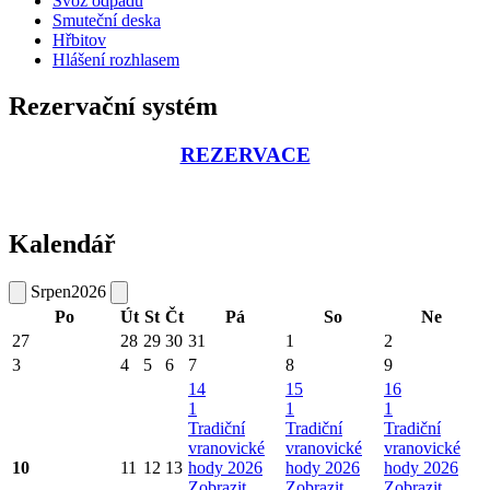
Svoz odpadu
Smuteční deska
Hřbitov
Hlášení rozhlasem
Rezervační systém
REZERVACE
Kalendář
Srpen
2026
Po
Út
St
Čt
Pá
So
Ne
27
28
29
30
31
1
2
3
4
5
6
7
8
9
14
15
16
1
1
1
Tradiční
Tradiční
Tradiční
vranovické
vranovické
vranovické
10
11
12
13
hody 2026
hody 2026
hody 2026
Zobrazit
Zobrazit
Zobrazit