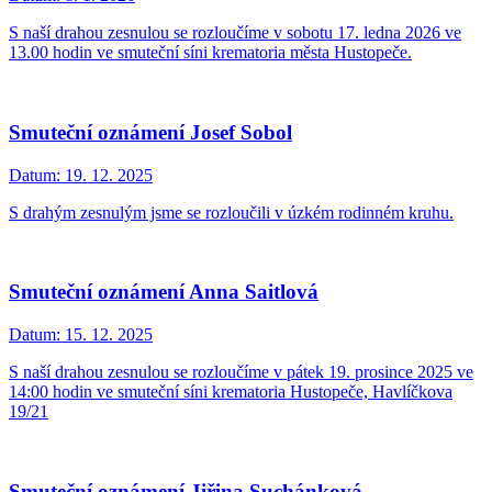
S naší drahou zesnulou se rozloučíme v sobotu 17. ledna 2026 ve
13.00 hodin ve smuteční síni krematoria města Hustopeče.
Smuteční oznámení Josef Sobol
Datum:
19. 12. 2025
S drahým zesnulým jsme se rozloučili v úzkém rodinném kruhu.
Smuteční oznámení Anna Saitlová
Datum:
15. 12. 2025
S naší drahou zesnulou se rozloučíme v pátek 19. prosince 2025 ve
14:00 hodin ve smuteční síni krematoria Hustopeče, Havlíčkova
19/21
Smuteční oznámení Jiřina Suchánková