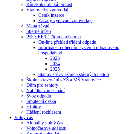
Římskokatolická farnost
Vranovický zpravodaj
Ceník inzerce
Zásady vydávání zpravodaje
Mapa závad
Sběrné místo
PROJEKT Třídíme už doma
On-line přehled třídění odpadu
Informace o obecním systému odpadového
hospodářství
2023
2024
2025
Stanoviště zvláštních sběrných nádob
Školní stravování - ZŠ a MŠ Vranovice
Dům pro seniory
Nabídka zaměstnání
Svoz odpadu
Smuteční deska
Hřbitov
Hlášení rozhlasem
Volný čas
Aktuality volný čas
Volnočasové události
Kulturní kalendář