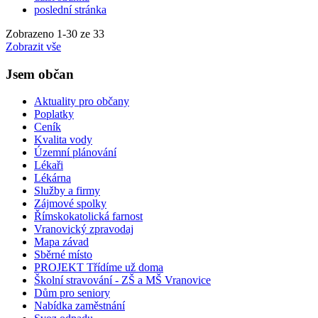
poslední stránka
Zobrazeno
1
-
30
ze 33
Zobrazit vše
Jsem občan
Aktuality pro občany
Poplatky
Ceník
Kvalita vody
Územní plánování
Lékaři
Lékárna
Služby a firmy
Zájmové spolky
Římskokatolická farnost
Vranovický zpravodaj
Mapa závad
Sběrné místo
PROJEKT Třídíme už doma
Školní stravování - ZŠ a MŠ Vranovice
Dům pro seniory
Nabídka zaměstnání