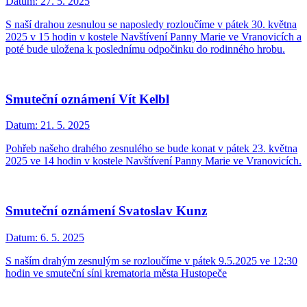
Datum:
27. 5. 2025
S naší drahou zesnulou se naposledy rozloučíme v pátek 30. května
2025 v 15 hodin v kostele Navštívení Panny Marie ve Vranovicích a
poté bude uložena k poslednímu odpočinku do rodinného hrobu.
Smuteční oznámení Vít Kelbl
Datum:
21. 5. 2025
Pohřeb našeho drahého zesnulého se bude konat v pátek 23. května
2025 ve 14 hodin v kostele Navštívení Panny Marie ve Vranovicích.
Smuteční oznámení Svatoslav Kunz
Datum:
6. 5. 2025
S naším drahým zesnulým se rozloučíme v pátek 9.5.2025 ve 12:30
hodin ve smuteční síni krematoria města Hustopeče