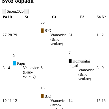
Svoz odpadu
Srpen
2026
Po
Út
St
Čt
Pá
So
Ne
30
BIO
27
28
29
Vranovice
31
1
2
(Brno-
venkov)
7
5
Komunální
Papír
odpad
3
4
Vranovice
6
8
9
Vranovice
(Brno-
(Brno-
venkov)
venkov)
13
BIO
10
11
12
Vranovice
14
15
16
(Brno-