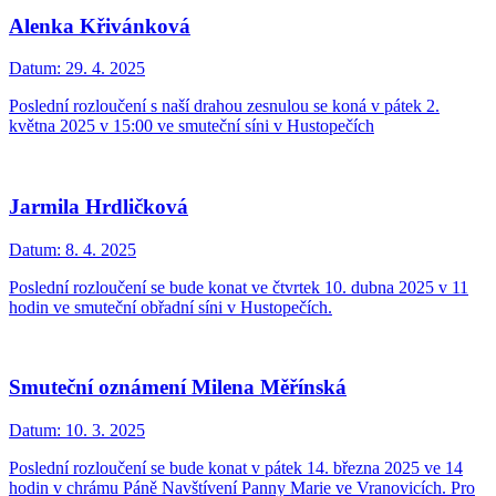
Alenka Křivánková
Datum:
29. 4. 2025
Poslední rozloučení s naší drahou zesnulou se koná v pátek 2.
května 2025 v 15:00 ve smuteční síni v Hustopečích
Jarmila Hrdličková
Datum:
8. 4. 2025
Poslední rozloučení se bude konat ve čtvrtek 10. dubna 2025 v 11
hodin ve smuteční obřadní síni v Hustopečích.
Smuteční oznámení Milena Měřínská
Datum:
10. 3. 2025
Poslední rozloučení se bude konat v pátek 14. března 2025 ve 14
hodin v chrámu Páně Navštívení Panny Marie ve Vranovicích. Pro