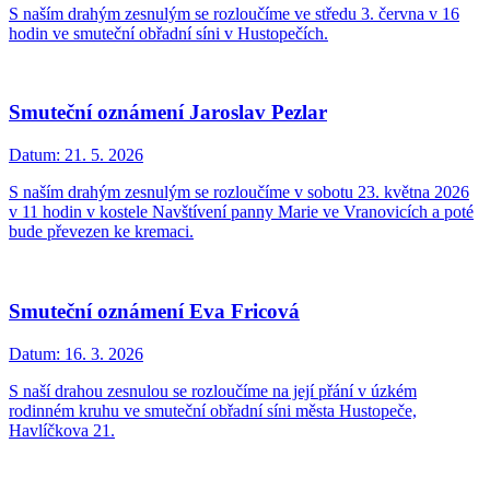
S naším drahým zesnulým se rozloučíme ve středu 3. června v 16
hodin ve smuteční obřadní síni v Hustopečích.
Smuteční oznámení Jaroslav Pezlar
Datum:
21. 5. 2026
S naším drahým zesnulým se rozloučíme v sobotu 23. května 2026
v 11 hodin v kostele Navštívení panny Marie ve Vranovicích a poté
bude převezen ke kremaci.
Smuteční oznámení Eva Fricová
Datum:
16. 3. 2026
S naší drahou zesnulou se rozloučíme na její přání v úzkém
rodinném kruhu ve smuteční obřadní síni města Hustopeče,
Havlíčkova 21.