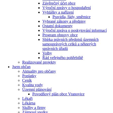
Závěrečný účet obce
Výroční zprávy o hospodaření
Vyhlášky a nařízení
Pravidla, řády, směrnice
Vybrané zákony a předpisy
Ostatní dokumenty
Výroční zpráva o poskytování informací
Program obnovy obce
Sbírka právních předpisů územních
samosprávných celků a některých
správních úřadů
Volby
Řád veřejného pohřebiště
Realizované projekty
Jsem občan
Aktuality pro občany
Poplatky
Ceník
Kvalita vody
Územní plánování
Povodňový plán obce Vranovice
Lékaři
Lékárna
Služby a firmy
Zájmové spolky