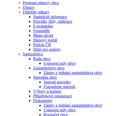
Program obnovy obce
Dotace
Důležité odkazy
Statistické informace
Pravidla, řády, směrnice
E-podatelna
Formuláře
Mapa závad
Mapový portál
Policie ČR
Dům pro seniory
Samospráva
Rada obce
Usnesení rady obce
Zastupitelstvo obce
Zápisy z jednání zastupitelstva obce
Starostka obce
Starosti starostky
Fotogalerie starostů
Výbory a komise
Příspěvkové organizace
Dokumenty
Zápisy z jednání zastupitelstva obce
Usnesení rady obce
Rozpočet obce