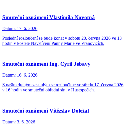
Smuteční oznámení Vlastimila Novotná
Datum:
17. 6. 2026
Poslední rozloučení se bude konat v sobotu 20. června 2026 ve 13
hodin v kostele Navštívení Panny Marie ve Vranovicích.
Smuteční oznámení Ing. Cyril Jebavý
Datum:
16. 6. 2026
S naším drahým zesnulým se rozloučíme ve středu 17. června 2026
v 16 hodin ve smuteční obřadní síni v Hustopečích.
Smuteční oznámení Vítězslav Doležal
Datum:
3. 6. 2026