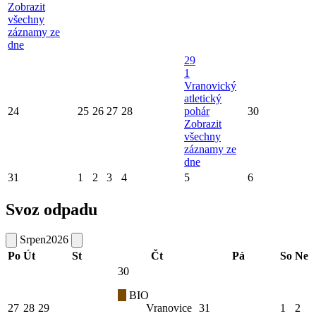
Zobrazit
všechny
záznamy ze
dne
29
1
Vranovický
atletický
24
25
26
27
28
pohár
30
Zobrazit
všechny
záznamy ze
dne
31
1
2
3
4
5
6
Svoz odpadu
Srpen
2026
Po
Út
St
Čt
Pá
So
Ne
30
BIO
27
28
29
Vranovice
31
1
2