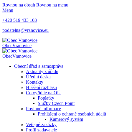
Rovnou na obsah
Rovnou na menu
Menu
+420 519 433 103
podatelna@vranovice.eu
Obec
Vranovice
Obec
Vranovice
Obecní úřad a samospráva
Aktuality z úřadu
Úřední deska
Kontakty
Hlášení rozhlasu
Co vyřídíte na OÚ
Poplatky
Služby Czech Point
Povinné informace
Prohlášení o ochraně osobních údajů
Kamerový systém
Veřejné zakázky
Profil zadavatele