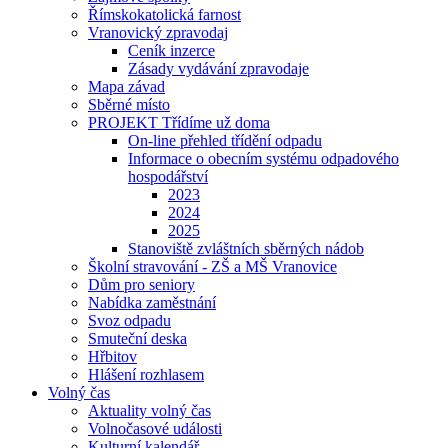
Římskokatolická farnost
Vranovický zpravodaj
Ceník inzerce
Zásady vydávání zpravodaje
Mapa závad
Sběrné místo
PROJEKT Třídíme už doma
On-line přehled třídění odpadu
Informace o obecním systému odpadového
hospodářství
2023
2024
2025
Stanoviště zvláštních sběrných nádob
Školní stravování - ZŠ a MŠ Vranovice
Dům pro seniory
Nabídka zaměstnání
Svoz odpadu
Smuteční deska
Hřbitov
Hlášení rozhlasem
Volný čas
Aktuality volný čas
Volnočasové události
Kulturní kalendář