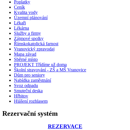
Poplatky
Ceník
Kvalita vody
Územní plánování
Lékaři
Lékárna
Služby a firmy
Zájmové spolky
Římskokatolická farnost
Vranovický zpravodaj
Mapa závad
Sběrné místo
PROJEKT Třídíme už doma
Školní stravování - ZŠ a MŠ Vranovice
Dům pro seniory
Nabídka zaměstnání
Svoz odpadu
Smuteční deska
Hřbitov
Hlášení rozhlasem
Rezervační systém
REZERVACE