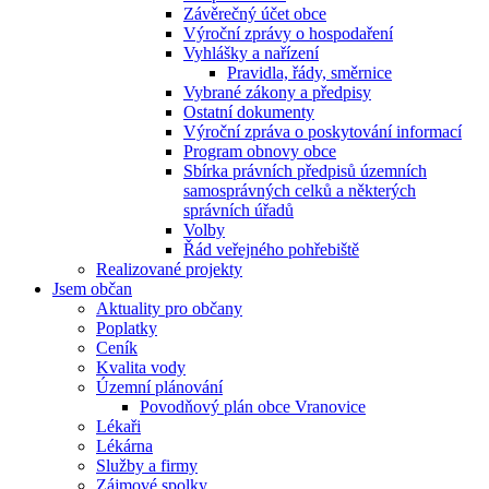
Závěrečný účet obce
Výroční zprávy o hospodaření
Vyhlášky a nařízení
Pravidla, řády, směrnice
Vybrané zákony a předpisy
Ostatní dokumenty
Výroční zpráva o poskytování informací
Program obnovy obce
Sbírka právních předpisů územních
samosprávných celků a některých
správních úřadů
Volby
Řád veřejného pohřebiště
Realizované projekty
Jsem občan
Aktuality pro občany
Poplatky
Ceník
Kvalita vody
Územní plánování
Povodňový plán obce Vranovice
Lékaři
Lékárna
Služby a firmy
Zájmové spolky