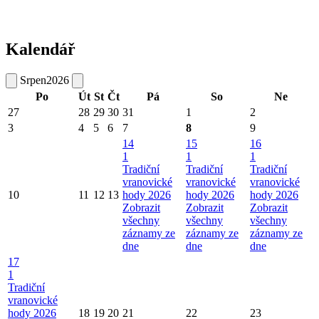
Kalendář
Srpen
2026
Po
Út
St
Čt
Pá
So
Ne
27
28
29
30
31
1
2
3
4
5
6
7
8
9
14
15
16
1
1
1
Tradiční
Tradiční
Tradiční
vranovické
vranovické
vranovické
10
11
12
13
hody 2026
hody 2026
hody 2026
Zobrazit
Zobrazit
Zobrazit
všechny
všechny
všechny
záznamy ze
záznamy ze
záznamy ze
dne
dne
dne
17
1
Tradiční
vranovické
hody 2026
18
19
20
21
22
23