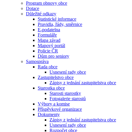
Program obnovy obce
Dotace
Důležité odkazy
Statistické informace
Pravidla, řády, směrnice
E-podatelna
Formuláře
Mapa závad
Mapový portál
Policie ČR
Dům pro seniory
Samospráva
Rada obce
Usnesení rady obce
Zastupitelstvo obce
Zápisy z jednání zastupitelstva obce
Starostka obce
Starosti starostky
Fotogalerie starostů
Výbory a komise
Příspěvkové organizace
Dokumenty
Zápisy z jednání zastupitelstva obce
Usnesení rady obce
Rozpočet obce