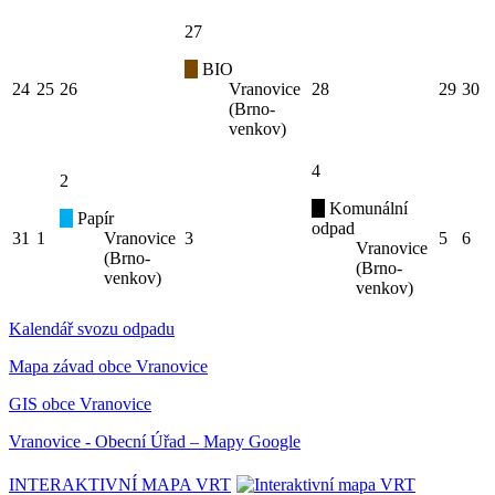
27
BIO
24
25
26
Vranovice
28
29
30
(Brno-
venkov)
4
2
Komunální
Papír
odpad
31
1
Vranovice
3
5
6
Vranovice
(Brno-
(Brno-
venkov)
venkov)
Kalendář svozu odpadu
Mapa závad obce Vranovice
GIS obce Vranovice
Vranovice - Obecní Úřad – Mapy Google
INTERAKTIVNÍ MAPA VRT