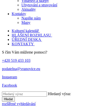
Vinařství a sklepy
Ubytování a stravování
Aktuality
Kontakty
Napište nám
Mapy
Kulturní kalendář
HLÁŠENÍ ROZHLASU
ÚŘEDNÍ DESKA
KONTAKTY
S čím Vám můžeme pomoci?
+420 519 433 103
podatelna@vranovice.eu
Instagram
Facebook
Hledaný výraz
Hledat
rozšířené vyhledávání