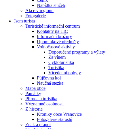
Ceník
Nabídka služeb
Akce v regionu
Fotogalerie
Jsem turista
Turistické informační centrum
Kontakty na TIC
Informační brožury
Upomínkové předměty
Volnočasové aktivity
Doporučené programy a výlety
Za vínem
Cykloturistika
Turistika
Vícedenní pobyty
Půjčovna kol
Naučná stezka
Mapa obce
Památky
Příroda a turistika
Významné osobnosti
Z historie
Kroniky obce Vranovice
Fotogalerie starostů
Znak a prapor