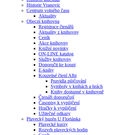
Historie Vranovic
Centrum volného času
Aktuality
Obecní knihovna
Registrace čtenářů
Aktuality z knihovny
Ceník
Akce knihovny
Knižní novinky
ON-LINE katalog
Služby knihovny
Doporučit ke koupi
E-knihy
Kouzelné čtení Albi
Pravidla půjčování
Symboly v knihách a hrách
Knihy dostupné v knihovně
Čtenáři doporučují
Časopisy k vypůjčení
Hračky k vypůjčení
Užitečné odkazy
Plavecký bazén U Floriánka
Plavecké kurzy
Rozvrh plaveckých hodin