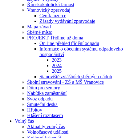
Římskokatolická farnost
Vranovický zpravodaj
Ceník inzerce
Zásady vydávání zpravodaje
Mapa závad
Sběrné místo
PROJEKT Třídíme už doma
On-line přehled třídění odpadu
Informace o obecním systému odpadového
hospodářství
2023
2024
2025
Stanoviště zvláštních sběrných nádob
Školní stravování - ZŠ a MŠ Vranovice
Dům pro seniory
Nabídka zaměstnání
Svoz odpadu
Smuteční deska
Hřbitov
Hlášení rozhlasem
Volný čas
Aktuality volný čas
Volnočasové události
Kulturní kalendář