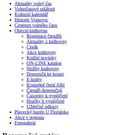
Aktuality volný čas
Volnočasové události
Kulturní kalendář
Historie Vranovic
Centrum volného času
Obecní knihovna
Registrace čtenářů
Aktuality z knihovny
Ceník
Akce knihovny
Knižní novinky
ON-LINE katalog
Služby knihovny
Doporučit ke koupi
E-knihy
Kouzelné čtení Albi
Čtenáři doporučují
Časopisy k vypůjčení
Hračky k vypůjčení
Užitečné odkazy
Plavecký bazén U Floriánka
Akce v regionu
Fotogalerie