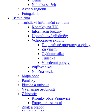
Ceník
Nabídka služeb
Akce v regionu
Fotogalerie
Jsem turista
Turistické informační centrum
Kontakty na TIC
Informační brožury
Upomínkové předměty
Volnočasové aktivity
Doporučené programy a výlety
Za vínem
Cykloturistika
Turistika
Vícedenní pobyty
Půjčovna kol
Naučná stezka
Mapa obce
Památky
Příroda a turistika
Významné osobnosti
Z historie
Kroniky obce Vranovice
Fotogalerie starostů
Znak a prapor