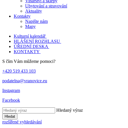
Vinařství a sklepy
Ubytování a stravování
Aktuality
Kontakty
Napište nám
Mapy
Kulturní kalendář
HLÁŠENÍ ROZHLASU
ÚŘEDNÍ DESKA
KONTAKTY
S čím Vám můžeme pomoci?
+420 519 433 103
podatelna@vranovice.eu
Instagram
Facebook
Hledaný výraz
Hledat
rozšířené vyhledávání