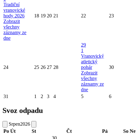
Tradiční
vranovické
hody 2026
18
19
20
21
22
23
Zobrazit
všechny
záznamy ze
dne
29
1
Vranovický
atletický
24
25
26
27
28
pohár
30
Zobrazit
všechny
záznamy ze
dne
31
1
2
3
4
5
6
Svoz odpadu
Srpen
2026
Po
Út
St
Čt
Pá
So
Ne
30