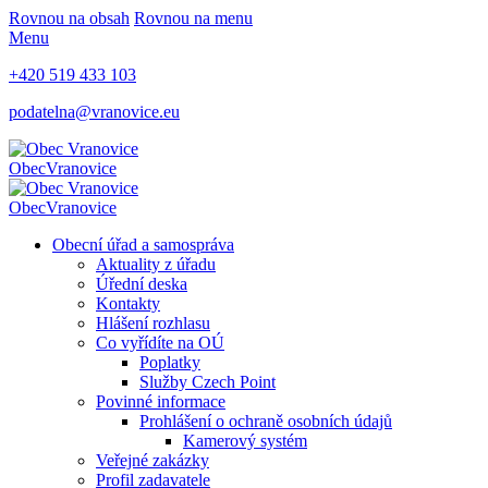
Rovnou na obsah
Rovnou na menu
Menu
+420 519 433 103
podatelna@vranovice.eu
Obec
Vranovice
Obec
Vranovice
Obecní úřad a samospráva
Aktuality z úřadu
Úřední deska
Kontakty
Hlášení rozhlasu
Co vyřídíte na OÚ
Poplatky
Služby Czech Point
Povinné informace
Prohlášení o ochraně osobních údajů
Kamerový systém
Veřejné zakázky
Profil zadavatele