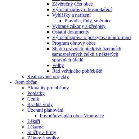
Závěrečný účet obce
Výroční zprávy o hospodaření
Vyhlášky a nařízení
Pravidla, řády, směrnice
Vybrané zákony a předpisy
Ostatní dokumenty
Výroční zpráva o poskytování informací
Program obnovy obce
Sbírka právních předpisů územních
samosprávných celků a některých
správních úřadů
Volby
Řád veřejného pohřebiště
Realizované projekty
Jsem občan
Aktuality pro občany
Poplatky
Ceník
Kvalita vody
Územní plánování
Povodňový plán obce Vranovice
Lékaři
Lékárna
Služby a firmy
Zájmové spolky