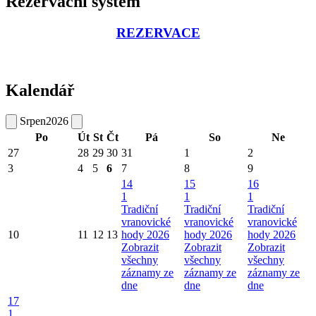
Rezervační systém
REZERVACE
Kalendář
Srpen
2026
Po
Út
St
Čt
Pá
So
Ne
27
28
29
30
31
1
2
3
4
5
6
7
8
9
14
15
16
1
1
1
Tradiční
Tradiční
Tradiční
vranovické
vranovické
vranovické
10
11
12
13
hody 2026
hody 2026
hody 2026
Zobrazit
Zobrazit
Zobrazit
všechny
všechny
všechny
záznamy ze
záznamy ze
záznamy ze
dne
dne
dne
17
1