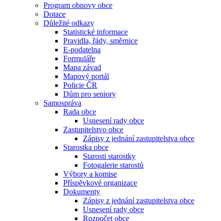
Program obnovy obce
Dotace
Důležité odkazy
Statistické informace
Pravidla, řády, směrnice
E-podatelna
Formuláře
Mapa závad
Mapový portál
Policie ČR
Dům pro seniory
Samospráva
Rada obce
Usnesení rady obce
Zastupitelstvo obce
Zápisy z jednání zastupitelstva obce
Starostka obce
Starosti starostky
Fotogalerie starostů
Výbory a komise
Příspěvkové organizace
Dokumenty
Zápisy z jednání zastupitelstva obce
Usnesení rady obce
Rozpočet obce