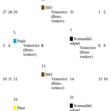
BIO
27
28
29
Vranovice
31
1
2
(Brno-
venkov)
7
5
Komunální
Papír
odpad
3
4
Vranovice
6
8
9
Vranovice
(Brno-
(Brno-
venkov)
venkov)
13
BIO
10
11
12
Vranovice
14
15
16
(Brno-
venkov)
21
19
Komunální
Plast
odpad