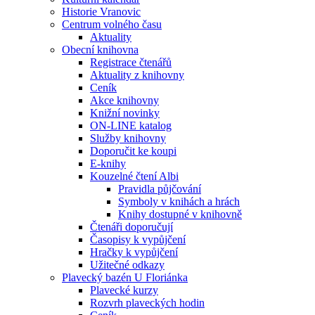
Historie Vranovic
Centrum volného času
Aktuality
Obecní knihovna
Registrace čtenářů
Aktuality z knihovny
Ceník
Akce knihovny
Knižní novinky
ON-LINE katalog
Služby knihovny
Doporučit ke koupi
E-knihy
Kouzelné čtení Albi
Pravidla půjčování
Symboly v knihách a hrách
Knihy dostupné v knihovně
Čtenáři doporučují
Časopisy k vypůjčení
Hračky k vypůjčení
Užitečné odkazy
Plavecký bazén U Floriánka
Plavecké kurzy
Rozvrh plaveckých hodin