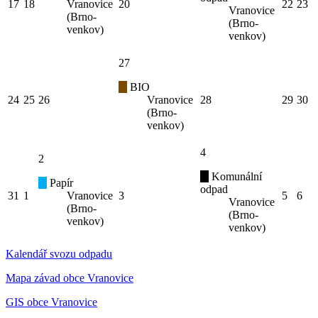
17
18
Vranovice
20
22
23
Vranovice
(Brno-
(Brno-
venkov)
venkov)
27
BIO
24
25
26
Vranovice
28
29
30
(Brno-
venkov)
4
2
Komunální
Papír
odpad
31
1
Vranovice
3
5
6
Vranovice
(Brno-
(Brno-
venkov)
venkov)
Kalendář svozu odpadu
Mapa závad obce Vranovice
GIS obce Vranovice