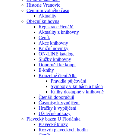
Historie Vranovic
Centrum volného času
Aktuality
Obecní knihovna
Registrace čtenářů
Aktuality z knihovny
Ceník
Akce knihovny
Knižní novinky
ON-LINE katalog
Služby knihovny
Doporučit ke koupi
E-knihy
Kouzelné čtení Albi
Pravidla půjčování
Symboly v knihách a hrách
Knihy dostupné v knihovně
Čtenáři doporučují
Časopisy k vypůjčení
Hračky k vypůjčení
Užitečné odkazy
Plavecký bazén U Floriánka
Plavecké kurzy
Rozvrh plaveckých hodin