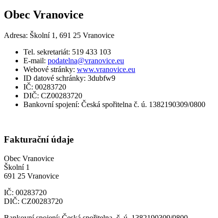
Obec Vranovice
Adresa: Školní 1, 691 25 Vranovice
Tel. sekretariát: 519 433 103
E-mail:
podatelna@vranovice.eu
Webové stránky:
www.vranovice.eu
ID datové schránky: 3dubfw9
IČ: 00283720
DIČ: CZ00283720
Bankovní spojení: Česká spořitelna č. ú. 1382190309/0800
Fakturační údaje
Obec Vranovice
Školní 1
691 25 Vranovice
IČ: 00283720
DIČ: CZ00283720
Bankovní spojení: Česká spořitelna č. ú. 1382190309/0800