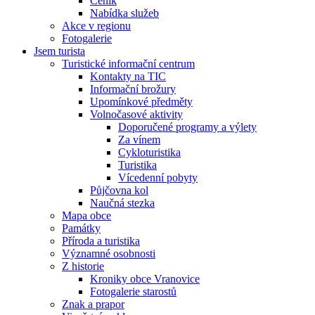
Ceník
Nabídka služeb
Akce v regionu
Fotogalerie
Jsem turista
Turistické informační centrum
Kontakty na TIC
Informační brožury
Upomínkové předměty
Volnočasové aktivity
Doporučené programy a výlety
Za vínem
Cykloturistika
Turistika
Vícedenní pobyty
Půjčovna kol
Naučná stezka
Mapa obce
Památky
Příroda a turistika
Významné osobnosti
Z historie
Kroniky obce Vranovice
Fotogalerie starostů
Znak a prapor