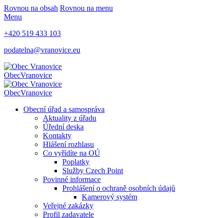
Rovnou na obsah
Rovnou na menu
Menu
+420 519 433 103
podatelna@vranovice.eu
Obec
Vranovice
Obec
Vranovice
Obecní úřad a samospráva
Aktuality z úřadu
Úřední deska
Kontakty
Hlášení rozhlasu
Co vyřídíte na OÚ
Poplatky
Služby Czech Point
Povinné informace
Prohlášení o ochraně osobních údajů
Kamerový systém
Veřejné zakázky
Profil zadavatele