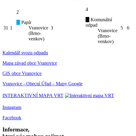
4
2
Komunální
Papír
odpad
31
1
Vranovice
3
5
6
Vranovice
(Brno-
(Brno-
venkov)
venkov)
Kalendář svozu odpadu
Mapa závad obce Vranovice
GIS obce Vranovice
Vranovice - Obecní Úřad – Mapy Google
INTERAKTIVNÍ MAPA VRT
Instagram
Facebook
Informace,