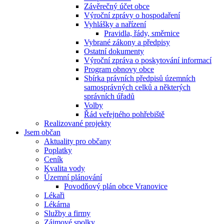
Závěrečný účet obce
Výroční zprávy o hospodaření
Vyhlášky a nařízení
Pravidla, řády, směrnice
Vybrané zákony a předpisy
Ostatní dokumenty
Výroční zpráva o poskytování informací
Program obnovy obce
Sbírka právních předpisů územních
samosprávných celků a některých
správních úřadů
Volby
Řád veřejného pohřebiště
Realizované projekty
Jsem občan
Aktuality pro občany
Poplatky
Ceník
Kvalita vody
Územní plánování
Povodňový plán obce Vranovice
Lékaři
Lékárna
Služby a firmy
Zájmové spolky