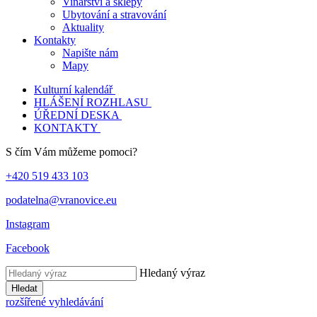
Vinařství a sklepy
Ubytování a stravování
Aktuality
Kontakty
Napište nám
Mapy
Kulturní kalendář
HLÁŠENÍ ROZHLASU
ÚŘEDNÍ DESKA
KONTAKTY
S čím Vám můžeme pomoci?
+420 519 433 103
podatelna@vranovice.eu
Instagram
Facebook
Hledaný výraz
Hledat
rozšířené vyhledávání