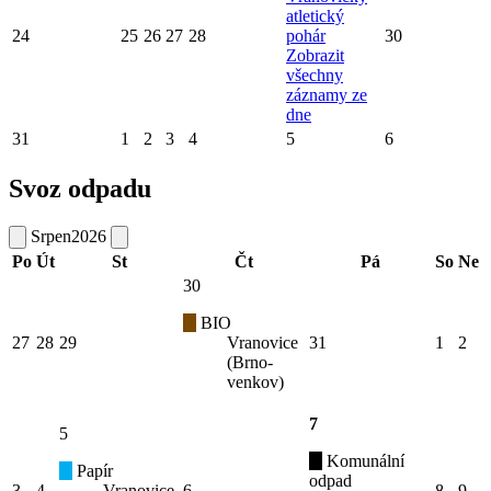
atletický
24
25
26
27
28
pohár
30
Zobrazit
všechny
záznamy ze
dne
31
1
2
3
4
5
6
Svoz odpadu
Srpen
2026
Po
Út
St
Čt
Pá
So
Ne
30
BIO
27
28
29
Vranovice
31
1
2
(Brno-
venkov)
7
5
Komunální
Papír
odpad
3
4
Vranovice
6
8
9