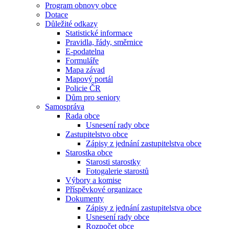
Program obnovy obce
Dotace
Důležité odkazy
Statistické informace
Pravidla, řády, směrnice
E-podatelna
Formuláře
Mapa závad
Mapový portál
Policie ČR
Dům pro seniory
Samospráva
Rada obce
Usnesení rady obce
Zastupitelstvo obce
Zápisy z jednání zastupitelstva obce
Starostka obce
Starosti starostky
Fotogalerie starostů
Výbory a komise
Příspěvkové organizace
Dokumenty
Zápisy z jednání zastupitelstva obce
Usnesení rady obce
Rozpočet obce