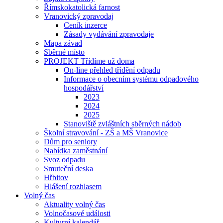
Římskokatolická farnost
Vranovický zpravodaj
Ceník inzerce
Zásady vydávání zpravodaje
Mapa závad
Sběrné místo
PROJEKT Třídíme už doma
On-line přehled třídění odpadu
Informace o obecním systému odpadového
hospodářství
2023
2024
2025
Stanoviště zvláštních sběrných nádob
Školní stravování - ZŠ a MŠ Vranovice
Dům pro seniory
Nabídka zaměstnání
Svoz odpadu
Smuteční deska
Hřbitov
Hlášení rozhlasem
Volný čas
Aktuality volný čas
Volnočasové události
Kulturní kalendář