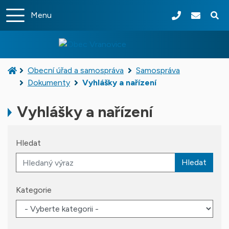
Rovnou na obsah
Menu
+420 519 433
podateln
Obec
Vranovice
Úvodní stránka
Obecní úřad a samospráva
Samospráva
Dokumenty
Vyhlášky a nařízení
Vyhlášky a nařízení
Hledat
Hledat
Kategorie