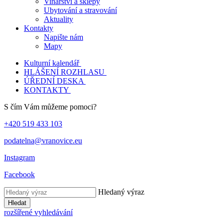
Vinařství a sklepy
Ubytování a stravování
Aktuality
Kontakty
Napište nám
Mapy
Kulturní kalendář
HLÁŠENÍ ROZHLASU
ÚŘEDNÍ DESKA
KONTAKTY
S čím Vám můžeme pomoci?
+420 519 433 103
podatelna@vranovice.eu
Instagram
Facebook
Hledaný výraz
Hledat
rozšířené vyhledávání