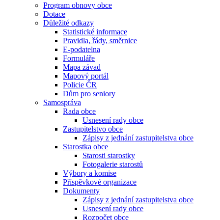
Program obnovy obce
Dotace
Důležité odkazy
Statistické informace
Pravidla, řády, směrnice
E-podatelna
Formuláře
Mapa závad
Mapový portál
Policie ČR
Dům pro seniory
Samospráva
Rada obce
Usnesení rady obce
Zastupitelstvo obce
Zápisy z jednání zastupitelstva obce
Starostka obce
Starosti starostky
Fotogalerie starostů
Výbory a komise
Příspěvkové organizace
Dokumenty
Zápisy z jednání zastupitelstva obce
Usnesení rady obce
Rozpočet obce