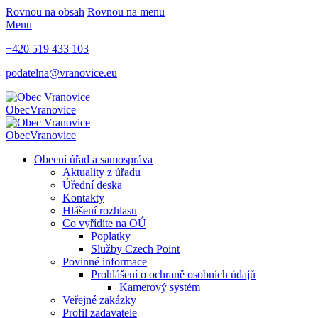
Rovnou na obsah
Rovnou na menu
Menu
+420 519 433 103
podatelna@vranovice.eu
Obec
Vranovice
Obec
Vranovice
Obecní úřad a samospráva
Aktuality z úřadu
Úřední deska
Kontakty
Hlášení rozhlasu
Co vyřídíte na OÚ
Poplatky
Služby Czech Point
Povinné informace
Prohlášení o ochraně osobních údajů
Kamerový systém
Veřejné zakázky
Profil zadavatele