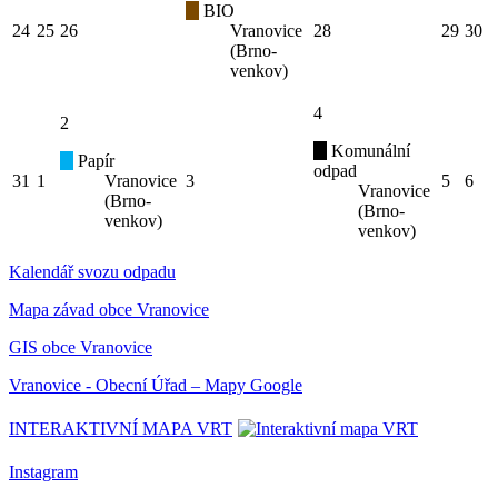
BIO
24
25
26
Vranovice
28
29
30
(Brno-
venkov)
4
2
Komunální
Papír
odpad
31
1
Vranovice
3
5
6
Vranovice
(Brno-
(Brno-
venkov)
venkov)
Kalendář svozu odpadu
Mapa závad obce Vranovice
GIS obce Vranovice
Vranovice - Obecní Úřad – Mapy Google
INTERAKTIVNÍ MAPA VRT
Instagram