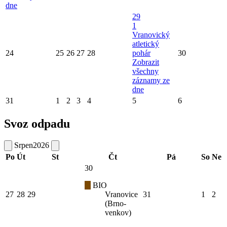
dne
29
1
Vranovický
atletický
24
25
26
27
28
pohár
30
Zobrazit
všechny
záznamy ze
dne
31
1
2
3
4
5
6
Svoz odpadu
Srpen
2026
Po
Út
St
Čt
Pá
So
Ne
30
BIO
27
28
29
Vranovice
31
1
2
(Brno-
venkov)