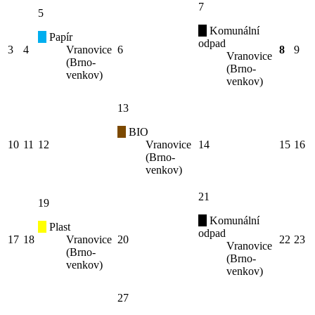
7
5
Komunální
Papír
odpad
3
4
Vranovice
6
8
9
Vranovice
(Brno-
(Brno-
venkov)
venkov)
13
BIO
10
11
12
Vranovice
14
15
16
(Brno-
venkov)
21
19
Komunální
Plast
odpad
17
18
Vranovice
20
22
23
Vranovice
(Brno-
(Brno-
venkov)
venkov)
27