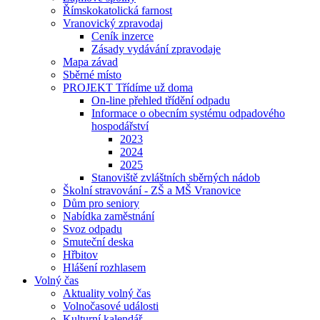
Římskokatolická farnost
Vranovický zpravodaj
Ceník inzerce
Zásady vydávání zpravodaje
Mapa závad
Sběrné místo
PROJEKT Třídíme už doma
On-line přehled třídění odpadu
Informace o obecním systému odpadového
hospodářství
2023
2024
2025
Stanoviště zvláštních sběrných nádob
Školní stravování - ZŠ a MŠ Vranovice
Dům pro seniory
Nabídka zaměstnání
Svoz odpadu
Smuteční deska
Hřbitov
Hlášení rozhlasem
Volný čas
Aktuality volný čas
Volnočasové události
Kulturní kalendář