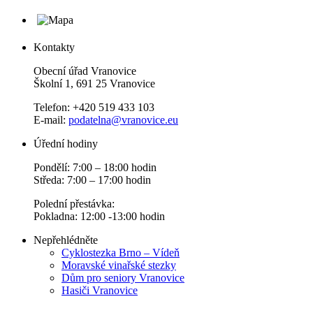
Kontakty
Obecní úřad Vranovice
Školní 1, 691 25 Vranovice
Telefon: +420 519 433 103
E-mail:
podatelna@vranovice.eu
Úřední hodiny
Pondělí: 7:00 – 18:00 hodin
Středa: 7:00 – 17:00 hodin
Polední přestávka:
Pokladna: 12:00 -13:00 hodin
Nepřehlédněte
Cyklostezka Brno – Vídeň
Moravské vinařské stezky
Dům pro seniory Vranovice
Hasiči Vranovice