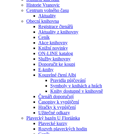
Historie Vranovic
Centrum volného času
Aktuality
Obecní knihovna
Registrace čtenářů
Aktuality z knihovny
Ceník
Akce knihovny
Knižní novinky
ON-LINE katalog
Služby knihovny
Doporučit ke koupi
E-knihy
Kouzelné čtení Albi
Pravidla půjčování
Symboly v knihách a hrách
Knihy dostupné v knihovně
Čtenáři doporučují
Časopisy k vypůjčení
Hračky k vypůjčení
Užitečné odkazy
Plavecký bazén U Floriánka
Plavecké kurzy
Rozvrh plaveckých hodin