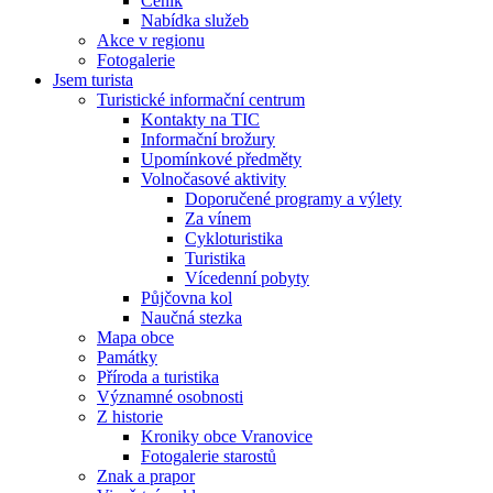
Ceník
Nabídka služeb
Akce v regionu
Fotogalerie
Jsem turista
Turistické informační centrum
Kontakty na TIC
Informační brožury
Upomínkové předměty
Volnočasové aktivity
Doporučené programy a výlety
Za vínem
Cykloturistika
Turistika
Vícedenní pobyty
Půjčovna kol
Naučná stezka
Mapa obce
Památky
Příroda a turistika
Významné osobnosti
Z historie
Kroniky obce Vranovice
Fotogalerie starostů
Znak a prapor