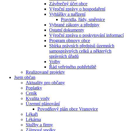
Závěrečný účet obce
Výroční zprávy o hospodaření
Vyhlášky a nařízení
Pravidla, řády, směrnice
Vybrané zákony a předpisy
Ostatní dokumenty
Výroční zpráva o poskytování informací
Program obnovy obce
Sbírka právních předpisů územních
samosprávných celků a některých
správních úřadů
Volby
Řád veřejného pohřebiště
Realizované projekty
Jsem občan
Aktuality pro občany
Poplatky
Ceník
Kvalita vody
Územní plánování
Povodňový plán obce Vranovice
Lékaři
Lékárna
Služby a firmy
Zájmové spolky