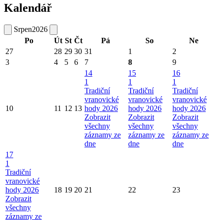
Kalendář
Srpen
2026
Po
Út
St
Čt
Pá
So
Ne
27
28
29
30
31
1
2
3
4
5
6
7
8
9
14
15
16
1
1
1
Tradiční
Tradiční
Tradiční
vranovické
vranovické
vranovické
10
11
12
13
hody 2026
hody 2026
hody 2026
Zobrazit
Zobrazit
Zobrazit
všechny
všechny
všechny
záznamy ze
záznamy ze
záznamy ze
dne
dne
dne
17
1
Tradiční
vranovické
hody 2026
18
19
20
21
22
23
Zobrazit
všechny
záznamy ze