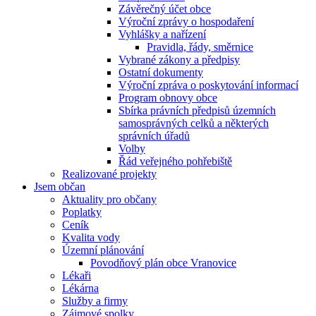
Závěrečný účet obce
Výroční zprávy o hospodaření
Vyhlášky a nařízení
Pravidla, řády, směrnice
Vybrané zákony a předpisy
Ostatní dokumenty
Výroční zpráva o poskytování informací
Program obnovy obce
Sbírka právních předpisů územních
samosprávných celků a některých
správních úřadů
Volby
Řád veřejného pohřebiště
Realizované projekty
Jsem občan
Aktuality pro občany
Poplatky
Ceník
Kvalita vody
Územní plánování
Povodňový plán obce Vranovice
Lékaři
Lékárna
Služby a firmy
Zájmové spolky