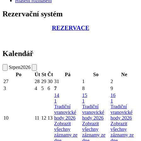
Hlášení rozhlasem
Rezervační systém
REZERVACE
Kalendář
Srpen
2026
Po
Út
St
Čt
Pá
So
Ne
27
28
29
30
31
1
2
3
4
5
6
7
8
9
14
15
16
1
1
1
Tradiční
Tradiční
Tradiční
vranovické
vranovické
vranovické
10
11
12
13
hody 2026
hody 2026
hody 2026
Zobrazit
Zobrazit
Zobrazit
všechny
všechny
všechny
záznamy ze
záznamy ze
záznamy ze
dne
dne
dne