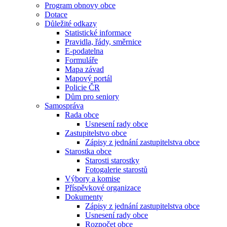
Program obnovy obce
Dotace
Důležité odkazy
Statistické informace
Pravidla, řády, směrnice
E-podatelna
Formuláře
Mapa závad
Mapový portál
Policie ČR
Dům pro seniory
Samospráva
Rada obce
Usnesení rady obce
Zastupitelstvo obce
Zápisy z jednání zastupitelstva obce
Starostka obce
Starosti starostky
Fotogalerie starostů
Výbory a komise
Příspěvkové organizace
Dokumenty
Zápisy z jednání zastupitelstva obce
Usnesení rady obce
Rozpočet obce