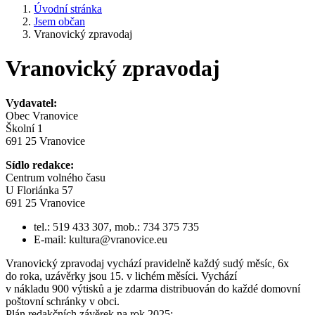
Úvodní stránka
Jsem občan
Vranovický zpravodaj
Vranovický zpravodaj
Vydavatel:
Obec Vranovice
Školní 1
691 25 Vranovice
Sídlo redakce:
Centrum volného času
U Floriánka 57
691 25 Vranovice
tel.: 519 433 307, mob.: 734 375 735
E-mail: kultura@vranovice.eu
Vranovický zpravodaj vychází pravidelně každý sudý měsíc, 6x
do roka, uzávěrky jsou 15. v lichém měsíci. Vychází
v nákladu 900 výtisků a je zdarma distribuován do každé domovní
poštovní schránky v obci.
Plán redakčních závěrek na rok 2025: