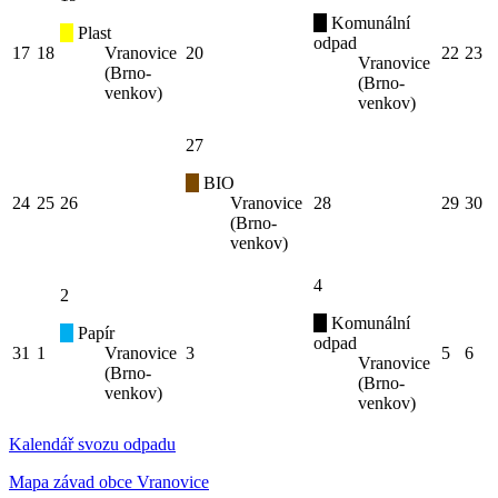
Komunální
Plast
odpad
17
18
Vranovice
20
22
23
Vranovice
(Brno-
(Brno-
venkov)
venkov)
27
BIO
24
25
26
Vranovice
28
29
30
(Brno-
venkov)
4
2
Komunální
Papír
odpad
31
1
Vranovice
3
5
6
Vranovice
(Brno-
(Brno-
venkov)
venkov)
Kalendář svozu odpadu
Mapa závad obce Vranovice