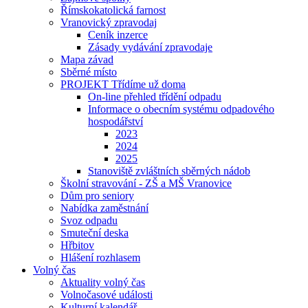
Římskokatolická farnost
Vranovický zpravodaj
Ceník inzerce
Zásady vydávání zpravodaje
Mapa závad
Sběrné místo
PROJEKT Třídíme už doma
On-line přehled třídění odpadu
Informace o obecním systému odpadového
hospodářství
2023
2024
2025
Stanoviště zvláštních sběrných nádob
Školní stravování - ZŠ a MŠ Vranovice
Dům pro seniory
Nabídka zaměstnání
Svoz odpadu
Smuteční deska
Hřbitov
Hlášení rozhlasem
Volný čas
Aktuality volný čas
Volnočasové události
Kulturní kalendář