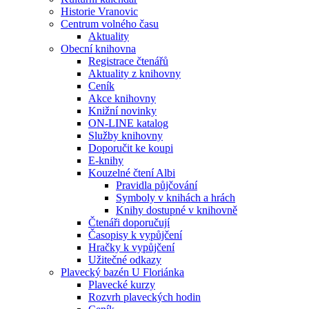
Historie Vranovic
Centrum volného času
Aktuality
Obecní knihovna
Registrace čtenářů
Aktuality z knihovny
Ceník
Akce knihovny
Knižní novinky
ON-LINE katalog
Služby knihovny
Doporučit ke koupi
E-knihy
Kouzelné čtení Albi
Pravidla půjčování
Symboly v knihách a hrách
Knihy dostupné v knihovně
Čtenáři doporučují
Časopisy k vypůjčení
Hračky k vypůjčení
Užitečné odkazy
Plavecký bazén U Floriánka
Plavecké kurzy
Rozvrh plaveckých hodin