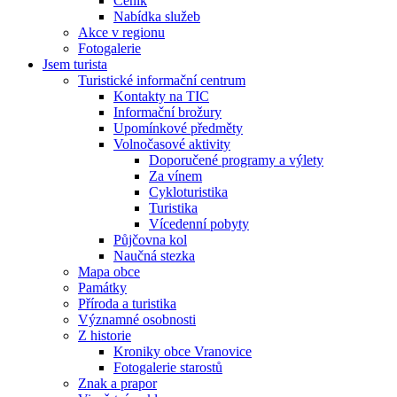
Ceník
Nabídka služeb
Akce v regionu
Fotogalerie
Jsem turista
Turistické informační centrum
Kontakty na TIC
Informační brožury
Upomínkové předměty
Volnočasové aktivity
Doporučené programy a výlety
Za vínem
Cykloturistika
Turistika
Vícedenní pobyty
Půjčovna kol
Naučná stezka
Mapa obce
Památky
Příroda a turistika
Významné osobnosti
Z historie
Kroniky obce Vranovice
Fotogalerie starostů
Znak a prapor