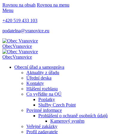
Rovnou na obsah
Rovnou na menu
Menu
+420 519 433 103
podatelna@vranovice.eu
Obec
Vranovice
Obec
Vranovice
Obecní úřad a samospráva
Aktuality z úřadu
Úřední deska
Kontakty
Hlášení rozhlasu
Co vyřídíte na OÚ
Poplatky
Služby Czech Point
Povinné informace
Prohlášení o ochraně osobních údajů
Kamerový systém
Veřejné zakázky
Profil zadavatele