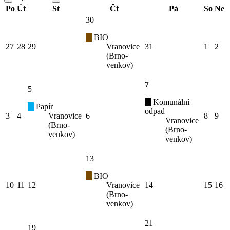
Po
Út
St
Čt
Pá
So
Ne
30
BIO
27
28
29
Vranovice
31
1
2
(Brno-
venkov)
7
5
Komunální
Papír
odpad
3
4
Vranovice
6
8
9
Vranovice
(Brno-
(Brno-
venkov)
venkov)
13
BIO
10
11
12
Vranovice
14
15
16
(Brno-
venkov)
21
19