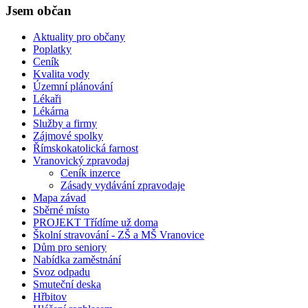
Jsem občan
Aktuality pro občany
Poplatky
Ceník
Kvalita vody
Územní plánování
Lékaři
Lékárna
Služby a firmy
Zájmové spolky
Římskokatolická farnost
Vranovický zpravodaj
Ceník inzerce
Zásady vydávání zpravodaje
Mapa závad
Sběrné místo
PROJEKT Třídíme už doma
Školní stravování - ZŠ a MŠ Vranovice
Dům pro seniory
Nabídka zaměstnání
Svoz odpadu
Smuteční deska
Hřbitov