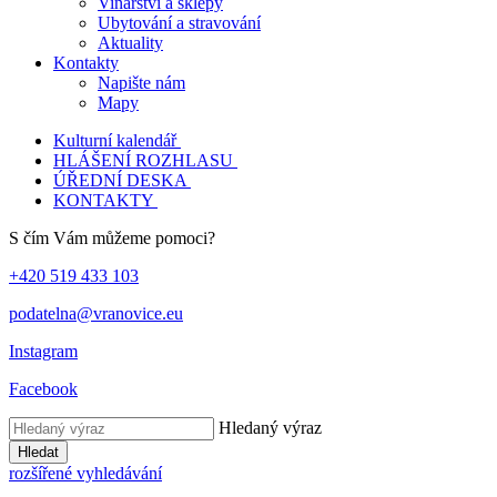
Vinařství a sklepy
Ubytování a stravování
Aktuality
Kontakty
Napište nám
Mapy
Kulturní kalendář
HLÁŠENÍ ROZHLASU
ÚŘEDNÍ DESKA
KONTAKTY
S čím Vám můžeme pomoci?
+420 519 433 103
podatelna@vranovice.eu
Instagram
Facebook
Hledaný výraz
Hledat
rozšířené vyhledávání