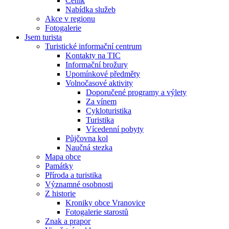
Ceník
Nabídka služeb
Akce v regionu
Fotogalerie
Jsem turista
Turistické informační centrum
Kontakty na TIC
Informační brožury
Upomínkové předměty
Volnočasové aktivity
Doporučené programy a výlety
Za vínem
Cykloturistika
Turistika
Vícedenní pobyty
Půjčovna kol
Naučná stezka
Mapa obce
Památky
Příroda a turistika
Významné osobnosti
Z historie
Kroniky obce Vranovice
Fotogalerie starostů
Znak a prapor