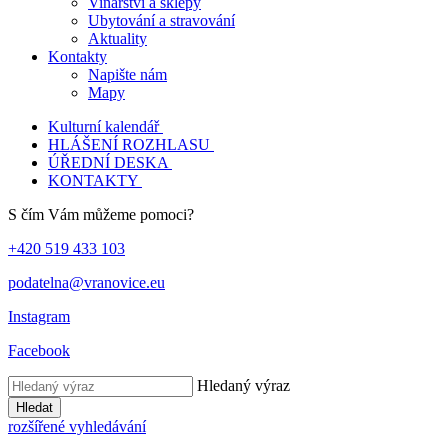
Vinařství a sklepy
Ubytování a stravování
Aktuality
Kontakty
Napište nám
Mapy
Kulturní kalendář
HLÁŠENÍ ROZHLASU
ÚŘEDNÍ DESKA
KONTAKTY
S čím Vám můžeme pomoci?
+420 519 433 103
podatelna@vranovice.eu
Instagram
Facebook
Hledaný výraz
Hledat
rozšířené vyhledávání