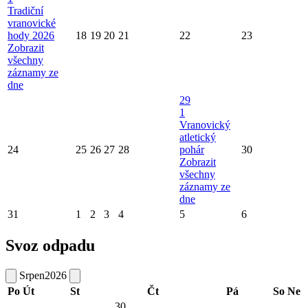
Tradiční
vranovické
hody 2026
18
19
20
21
22
23
Zobrazit
všechny
záznamy ze
dne
29
1
Vranovický
atletický
24
25
26
27
28
pohár
30
Zobrazit
všechny
záznamy ze
dne
31
1
2
3
4
5
6
Svoz odpadu
Srpen
2026
Po
Út
St
Čt
Pá
So
Ne
30