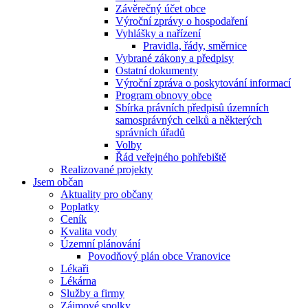
Závěrečný účet obce
Výroční zprávy o hospodaření
Vyhlášky a nařízení
Pravidla, řády, směrnice
Vybrané zákony a předpisy
Ostatní dokumenty
Výroční zpráva o poskytování informací
Program obnovy obce
Sbírka právních předpisů územních
samosprávných celků a některých
správních úřadů
Volby
Řád veřejného pohřebiště
Realizované projekty
Jsem občan
Aktuality pro občany
Poplatky
Ceník
Kvalita vody
Územní plánování
Povodňový plán obce Vranovice
Lékaři
Lékárna
Služby a firmy
Zájmové spolky