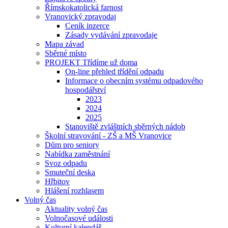
Římskokatolická farnost
Vranovický zpravodaj
Ceník inzerce
Zásady vydávání zpravodaje
Mapa závad
Sběrné místo
PROJEKT Třídíme už doma
On-line přehled třídění odpadu
Informace o obecním systému odpadového
hospodářství
2023
2024
2025
Stanoviště zvláštních sběrných nádob
Školní stravování - ZŠ a MŠ Vranovice
Dům pro seniory
Nabídka zaměstnání
Svoz odpadu
Smuteční deska
Hřbitov
Hlášení rozhlasem
Volný čas
Aktuality volný čas
Volnočasové události
Kulturní kalendář