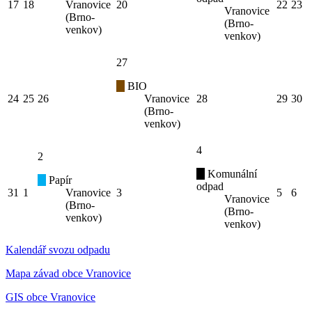
17
18
Vranovice
20
22
23
Vranovice
(Brno-
(Brno-
venkov)
venkov)
27
BIO
24
25
26
Vranovice
28
29
30
(Brno-
venkov)
4
2
Komunální
Papír
odpad
31
1
Vranovice
3
5
6
Vranovice
(Brno-
(Brno-
venkov)
venkov)
Kalendář svozu odpadu
Mapa závad obce Vranovice
GIS obce Vranovice