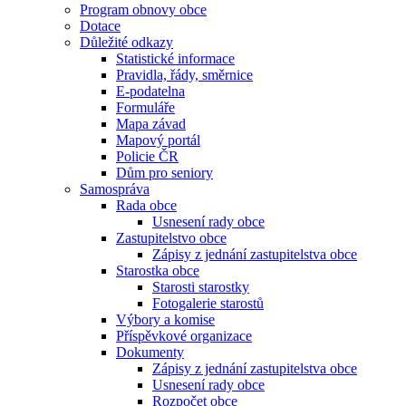
Program obnovy obce
Dotace
Důležité odkazy
Statistické informace
Pravidla, řády, směrnice
E-podatelna
Formuláře
Mapa závad
Mapový portál
Policie ČR
Dům pro seniory
Samospráva
Rada obce
Usnesení rady obce
Zastupitelstvo obce
Zápisy z jednání zastupitelstva obce
Starostka obce
Starosti starostky
Fotogalerie starostů
Výbory a komise
Příspěvkové organizace
Dokumenty
Zápisy z jednání zastupitelstva obce
Usnesení rady obce
Rozpočet obce