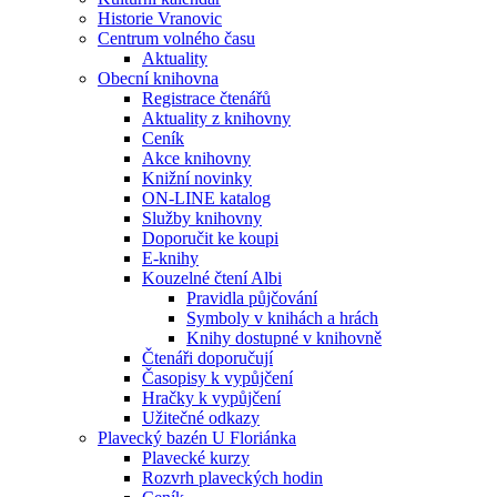
Historie Vranovic
Centrum volného času
Aktuality
Obecní knihovna
Registrace čtenářů
Aktuality z knihovny
Ceník
Akce knihovny
Knižní novinky
ON-LINE katalog
Služby knihovny
Doporučit ke koupi
E-knihy
Kouzelné čtení Albi
Pravidla půjčování
Symboly v knihách a hrách
Knihy dostupné v knihovně
Čtenáři doporučují
Časopisy k vypůjčení
Hračky k vypůjčení
Užitečné odkazy
Plavecký bazén U Floriánka
Plavecké kurzy
Rozvrh plaveckých hodin