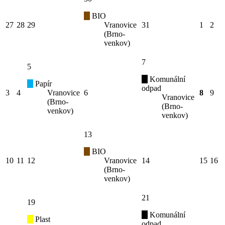
BIO
27
28
29
Vranovice
31
1
2
(Brno-
venkov)
7
5
Komunální
Papír
odpad
3
4
Vranovice
6
8
9
Vranovice
(Brno-
(Brno-
venkov)
venkov)
13
BIO
10
11
12
Vranovice
14
15
16
(Brno-
venkov)
21
19
Komunální
Plast
odpad