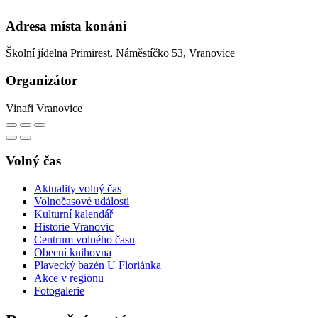
Adresa místa konání
Školní jídelna Primirest, Náměstíčko 53, Vranovice
Organizátor
Vinaři Vranovice
Volný čas
Aktuality volný čas
Volnočasové události
Kulturní kalendář
Historie Vranovic
Centrum volného času
Obecní knihovna
Plavecký bazén U Floriánka
Akce v regionu
Fotogalerie