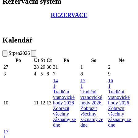
Rezervační systém
REZERVACE
Kalendář
Srpen
2026
Po
Út
St
Čt
Pá
So
Ne
27
28
29
30
31
1
2
3
4
5
6
7
8
9
14
15
16
1
1
1
Tradiční
Tradiční
Tradiční
vranovické
vranovické
vranovické
10
11
12
13
hody 2026
hody 2026
hody 2026
Zobrazit
Zobrazit
Zobrazit
všechny
všechny
všechny
záznamy ze
záznamy ze
záznamy ze
dne
dne
dne
17
1