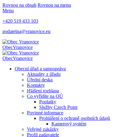
Rovnou na obsah
Rovnou na menu
Menu
+420 519 433 103
podatelna@vranovice.eu
Obec
Vranovice
Obec
Vranovice
Obecní úřad a samospráva
Aktuality z úřadu
Úřední deska
Kontakty
Hlášení rozhlasu
Co vyřídíte na OÚ
Poplatky
Služby Czech Point
Povinné informace
Prohlášení o ochraně osobních údajů
Kamerový systém
Veřejné zakázky
Profil zadavatele