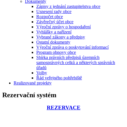
Dokumenty
Zápisy z jednání zastupitelstva obce
Usnesení rady obce
Rozpočet obce
Závěrečný účet obce
Výroční zprávy o hospodaření
Vyhlášky a nařízení
Vybrané zákony a předpisy
Ostatní dokumenty
Výroční zpráva o poskytování informací
Program obnovy obce
Sbírka právních předpisů územních
samosprávných celků a některých správních
úřadů
Volby
Řád veřejného pohřebiště
Realizované projekty
Rezervační systém
REZERVACE