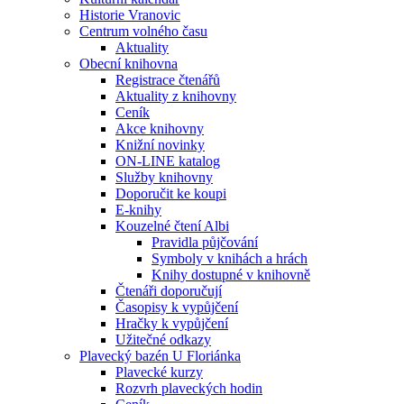
Historie Vranovic
Centrum volného času
Aktuality
Obecní knihovna
Registrace čtenářů
Aktuality z knihovny
Ceník
Akce knihovny
Knižní novinky
ON-LINE katalog
Služby knihovny
Doporučit ke koupi
E-knihy
Kouzelné čtení Albi
Pravidla půjčování
Symboly v knihách a hrách
Knihy dostupné v knihovně
Čtenáři doporučují
Časopisy k vypůjčení
Hračky k vypůjčení
Užitečné odkazy
Plavecký bazén U Floriánka
Plavecké kurzy
Rozvrh plaveckých hodin