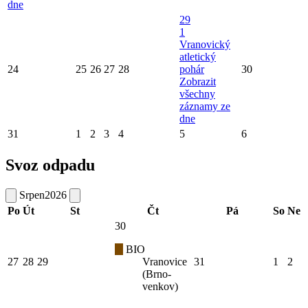
dne
29
1
Vranovický
atletický
24
25
26
27
28
pohár
30
Zobrazit
všechny
záznamy ze
dne
31
1
2
3
4
5
6
Svoz odpadu
Srpen
2026
Po
Út
St
Čt
Pá
So
Ne
30
BIO
27
28
29
Vranovice
31
1
2
(Brno-
venkov)