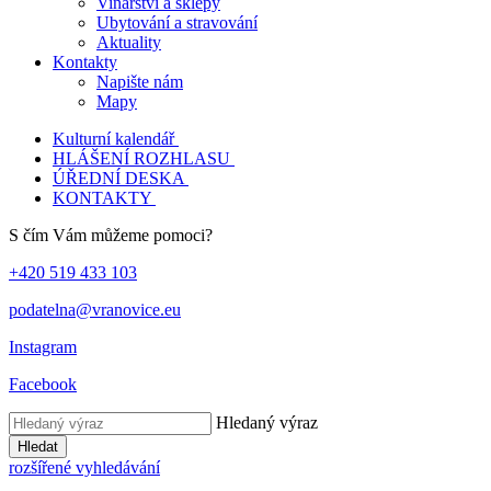
Vinařství a sklepy
Ubytování a stravování
Aktuality
Kontakty
Napište nám
Mapy
Kulturní kalendář
HLÁŠENÍ ROZHLASU
ÚŘEDNÍ DESKA
KONTAKTY
S čím Vám můžeme pomoci?
+420 519 433 103
podatelna@vranovice.eu
Instagram
Facebook
Hledaný výraz
Hledat
rozšířené vyhledávání