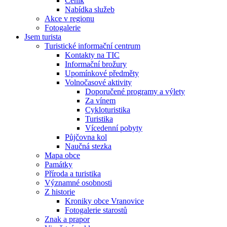
Ceník
Nabídka služeb
Akce v regionu
Fotogalerie
Jsem turista
Turistické informační centrum
Kontakty na TIC
Informační brožury
Upomínkové předměty
Volnočasové aktivity
Doporučené programy a výlety
Za vínem
Cykloturistika
Turistika
Vícedenní pobyty
Půjčovna kol
Naučná stezka
Mapa obce
Památky
Příroda a turistika
Významné osobnosti
Z historie
Kroniky obce Vranovice
Fotogalerie starostů
Znak a prapor