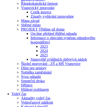
Římskokatolická farnost
Vranovický zpravodaj
Ceník inzerce
Zásady vydávání zpravodaje
Mapa závad
Sběrné místo
PROJEKT Třídíme už doma
On-line přehled třídění odpadu
Informace o obecním systému odpadového
hospodářství
2023
2024
2025
Stanoviště zvláštních sběrných nádob
Školní stravování - ZŠ a MŠ Vranovice
Dům pro seniory
Nabídka zaměstnání
Svoz odpadu
Smuteční deska
Hřbitov
Hlášení rozhlasem
Volný čas
Aktuality volný čas
Volnočasové události
Kulturní kalendář