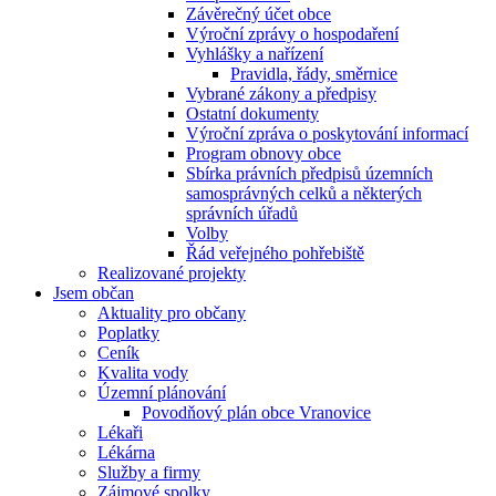
Závěrečný účet obce
Výroční zprávy o hospodaření
Vyhlášky a nařízení
Pravidla, řády, směrnice
Vybrané zákony a předpisy
Ostatní dokumenty
Výroční zpráva o poskytování informací
Program obnovy obce
Sbírka právních předpisů územních
samosprávných celků a některých
správních úřadů
Volby
Řád veřejného pohřebiště
Realizované projekty
Jsem občan
Aktuality pro občany
Poplatky
Ceník
Kvalita vody
Územní plánování
Povodňový plán obce Vranovice
Lékaři
Lékárna
Služby a firmy
Zájmové spolky