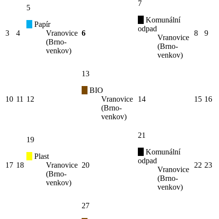
7
5
Komunální
Papír
odpad
3
4
Vranovice
6
8
9
Vranovice
(Brno-
(Brno-
venkov)
venkov)
13
BIO
10
11
12
Vranovice
14
15
16
(Brno-
venkov)
21
19
Komunální
Plast
odpad
17
18
Vranovice
20
22
23
Vranovice
(Brno-
(Brno-
venkov)
venkov)
27