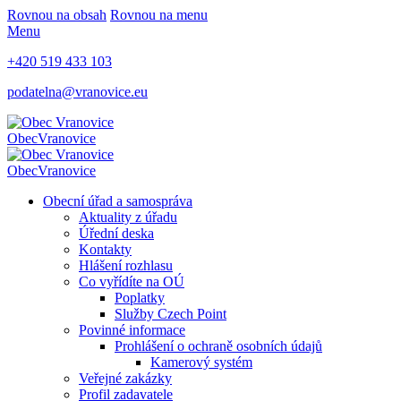
Rovnou na obsah
Rovnou na menu
Menu
+420 519 433 103
podatelna@vranovice.eu
Obec
Vranovice
Obec
Vranovice
Obecní úřad a samospráva
Aktuality z úřadu
Úřední deska
Kontakty
Hlášení rozhlasu
Co vyřídíte na OÚ
Poplatky
Služby Czech Point
Povinné informace
Prohlášení o ochraně osobních údajů
Kamerový systém
Veřejné zakázky
Profil zadavatele