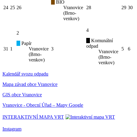
BIO
24
25
26
Vranovice
28
29
30
(Brno-
venkov)
4
2
Komunální
Papír
odpad
31
1
Vranovice
3
5
6
Vranovice
(Brno-
(Brno-
venkov)
venkov)
Kalendář svozu odpadu
Mapa závad obce Vranovice
GIS obce Vranovice
Vranovice - Obecní Úřad – Mapy Google
INTERAKTIVNÍ MAPA VRT
Instagram