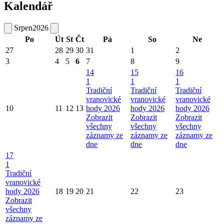
Kalendář
Srpen
2026
Po
Út
St
Čt
Pá
So
Ne
27
28
29
30
31
1
2
3
4
5
6
7
8
9
14
15
16
1
1
1
Tradiční
Tradiční
Tradiční
vranovické
vranovické
vranovické
10
11
12
13
hody 2026
hody 2026
hody 2026
Zobrazit
Zobrazit
Zobrazit
všechny
všechny
všechny
záznamy ze
záznamy ze
záznamy ze
dne
dne
dne
17
1
Tradiční
vranovické
hody 2026
18
19
20
21
22
23
Zobrazit
všechny
záznamy ze