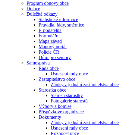
Program obnovy obce
Dotace
Důležité odkazy
Statistické informace
Pravidla, řády, směrnice
E-podatelna
Formuláře
Mapa závad
Mapový portál
Policie ČR
Dům pro seniory
Samospráva
Rada obce
Usnesení rady obce
Zastupitelstvo obce
Zápisy z jednání zastupitelstva obce
Starostka obce
Starosti starostky
Fotogalerie starostů
Výbory a komise
Příspěvkové organizace
Dokumenty
Zápisy z jednání zastupitelstva obce
Usnesení rady obce
Rozpočet obce