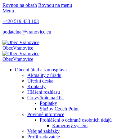
Rovnou na obsah
Rovnou na menu
Menu
+420 519 433 103
podatelna@vranovice.eu
Obec
Vranovice
Obec
Vranovice
Obecní úřad a samospráva
Aktuality z úřadu
Úřední deska
Kontakty
Hlášení rozhlasu
Co vyřídíte na OÚ
Poplatky
Služby Czech Point
Povinné informace
Prohlášení o ochraně osobních údajů
Kamerový systém
Veřejné zakázky
Profil zadavatele