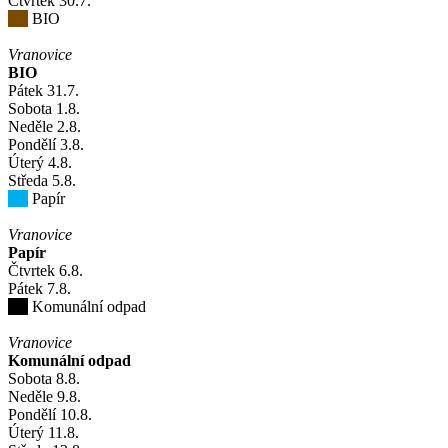
Čtvrtek
30
.7.
BIO
Vranovice
BIO
Pátek
31
.7.
Sobota
1
.8.
Neděle
2
.8.
Pondělí
3
.8.
Úterý
4
.8.
Středa
5
.8.
Papír
Vranovice
Papír
Čtvrtek
6
.8.
Pátek
7
.8.
Komunální odpad
Vranovice
Komunální odpad
Sobota
8
.8.
Neděle
9
.8.
Pondělí
10
.8.
Úterý
11
.8.