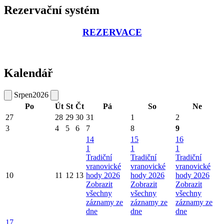
Rezervační systém
REZERVACE
Kalendář
Srpen
2026
Po
Út
St
Čt
Pá
So
Ne
27
28
29
30
31
1
2
3
4
5
6
7
8
9
14
15
16
1
1
1
Tradiční
Tradiční
Tradiční
vranovické
vranovické
vranovické
10
11
12
13
hody 2026
hody 2026
hody 2026
Zobrazit
Zobrazit
Zobrazit
všechny
všechny
všechny
záznamy ze
záznamy ze
záznamy ze
dne
dne
dne
17