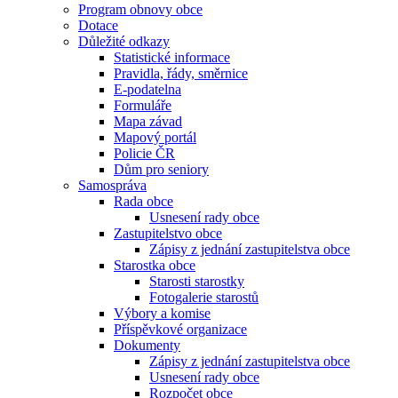
Program obnovy obce
Dotace
Důležité odkazy
Statistické informace
Pravidla, řády, směrnice
E-podatelna
Formuláře
Mapa závad
Mapový portál
Policie ČR
Dům pro seniory
Samospráva
Rada obce
Usnesení rady obce
Zastupitelstvo obce
Zápisy z jednání zastupitelstva obce
Starostka obce
Starosti starostky
Fotogalerie starostů
Výbory a komise
Příspěvkové organizace
Dokumenty
Zápisy z jednání zastupitelstva obce
Usnesení rady obce
Rozpočet obce