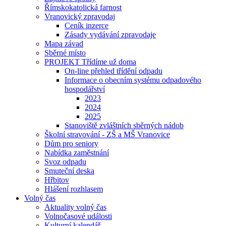
Římskokatolická farnost
Vranovický zpravodaj
Ceník inzerce
Zásady vydávání zpravodaje
Mapa závad
Sběrné místo
PROJEKT Třídíme už doma
On-line přehled třídění odpadu
Informace o obecním systému odpadového
hospodářství
2023
2024
2025
Stanoviště zvláštních sběrných nádob
Školní stravování - ZŠ a MŠ Vranovice
Dům pro seniory
Nabídka zaměstnání
Svoz odpadu
Smuteční deska
Hřbitov
Hlášení rozhlasem
Volný čas
Aktuality volný čas
Volnočasové události
Kulturní kalendář