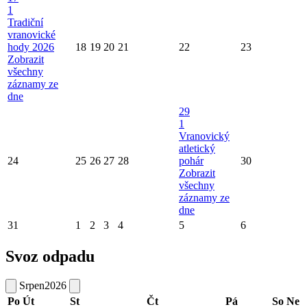
1
Tradiční
vranovické
hody 2026
18
19
20
21
22
23
Zobrazit
všechny
záznamy ze
dne
29
1
Vranovický
atletický
24
25
26
27
28
pohár
30
Zobrazit
všechny
záznamy ze
dne
31
1
2
3
4
5
6
Svoz odpadu
Srpen
2026
Po
Út
St
Čt
Pá
So
Ne