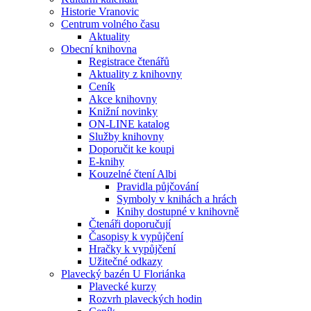
Historie Vranovic
Centrum volného času
Aktuality
Obecní knihovna
Registrace čtenářů
Aktuality z knihovny
Ceník
Akce knihovny
Knižní novinky
ON-LINE katalog
Služby knihovny
Doporučit ke koupi
E-knihy
Kouzelné čtení Albi
Pravidla půjčování
Symboly v knihách a hrách
Knihy dostupné v knihovně
Čtenáři doporučují
Časopisy k vypůjčení
Hračky k vypůjčení
Užitečné odkazy
Plavecký bazén U Floriánka
Plavecké kurzy
Rozvrh plaveckých hodin