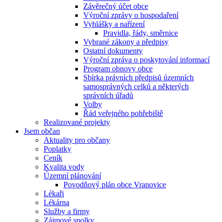
Závěrečný účet obce
Výroční zprávy o hospodaření
Vyhlášky a nařízení
Pravidla, řády, směrnice
Vybrané zákony a předpisy
Ostatní dokumenty
Výroční zpráva o poskytování informací
Program obnovy obce
Sbírka právních předpisů územních
samosprávných celků a některých
správních úřadů
Volby
Řád veřejného pohřebiště
Realizované projekty
Jsem občan
Aktuality pro občany
Poplatky
Ceník
Kvalita vody
Územní plánování
Povodňový plán obce Vranovice
Lékaři
Lékárna
Služby a firmy
Zájmové spolky