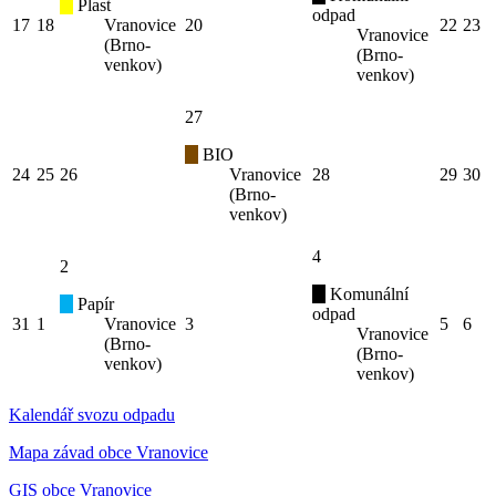
Plast
odpad
17
18
Vranovice
20
22
23
Vranovice
(Brno-
(Brno-
venkov)
venkov)
27
BIO
24
25
26
Vranovice
28
29
30
(Brno-
venkov)
4
2
Komunální
Papír
odpad
31
1
Vranovice
3
5
6
Vranovice
(Brno-
(Brno-
venkov)
venkov)
Kalendář svozu odpadu
Mapa závad obce Vranovice
GIS obce Vranovice