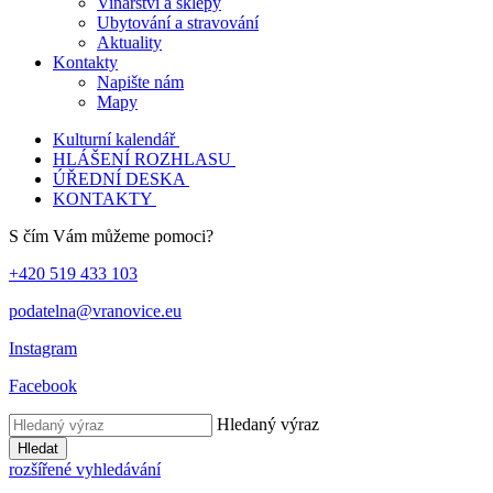
Vinařství a sklepy
Ubytování a stravování
Aktuality
Kontakty
Napište nám
Mapy
Kulturní kalendář
HLÁŠENÍ ROZHLASU
ÚŘEDNÍ DESKA
KONTAKTY
S čím Vám můžeme pomoci?
+420 519 433 103
podatelna@vranovice.eu
Instagram
Facebook
Hledaný výraz
Hledat
rozšířené vyhledávání