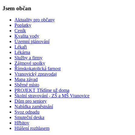
Jsem občan
Aktuality pro občany
Poplatky
Ceník
Kvalita vody
Územní plánování
Lékaři
Lékárna
Služby a firmy
Zájmové spolky
Římskokatolická farnost
Vranovický zpravodaj
Mapa závad
Sběrné místo
PROJEKT Třídíme už doma
Školní stravování - ZŠ a MŠ Vranovice
Dům pro seniory
Nabídka zaměstnání
Svoz odpadu
Smuteční deska
Hřbitov
Hlášení rozhlasem