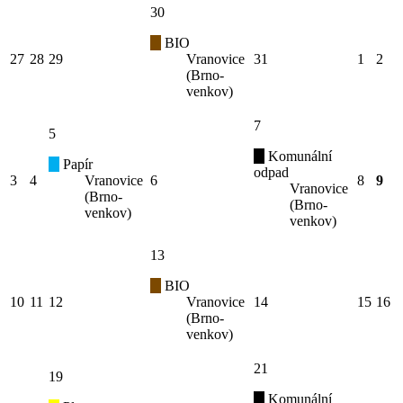
30
BIO
27
28
29
Vranovice
31
1
2
(Brno-
venkov)
7
5
Komunální
Papír
odpad
3
4
Vranovice
6
8
9
Vranovice
(Brno-
(Brno-
venkov)
venkov)
13
BIO
10
11
12
Vranovice
14
15
16
(Brno-
venkov)
21
19
Komunální