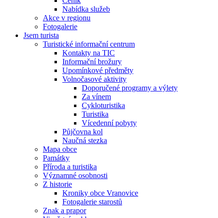
Ceník
Nabídka služeb
Akce v regionu
Fotogalerie
Jsem turista
Turistické informační centrum
Kontakty na TIC
Informační brožury
Upomínkové předměty
Volnočasové aktivity
Doporučené programy a výlety
Za vínem
Cykloturistika
Turistika
Vícedenní pobyty
Půjčovna kol
Naučná stezka
Mapa obce
Památky
Příroda a turistika
Významné osobnosti
Z historie
Kroniky obce Vranovice
Fotogalerie starostů
Znak a prapor