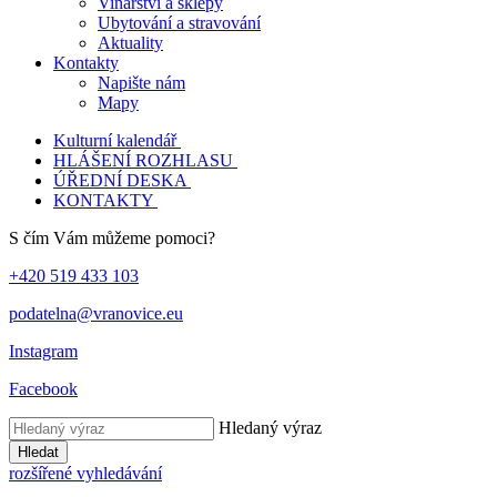
Vinařství a sklepy
Ubytování a stravování
Aktuality
Kontakty
Napište nám
Mapy
Kulturní kalendář
HLÁŠENÍ ROZHLASU
ÚŘEDNÍ DESKA
KONTAKTY
S čím Vám můžeme pomoci?
+420 519 433 103
podatelna@vranovice.eu
Instagram
Facebook
Hledaný výraz
Hledat
rozšířené vyhledávání