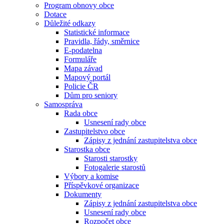
Program obnovy obce
Dotace
Důležité odkazy
Statistické informace
Pravidla, řády, směrnice
E-podatelna
Formuláře
Mapa závad
Mapový portál
Policie ČR
Dům pro seniory
Samospráva
Rada obce
Usnesení rady obce
Zastupitelstvo obce
Zápisy z jednání zastupitelstva obce
Starostka obce
Starosti starostky
Fotogalerie starostů
Výbory a komise
Příspěvkové organizace
Dokumenty
Zápisy z jednání zastupitelstva obce
Usnesení rady obce
Rozpočet obce