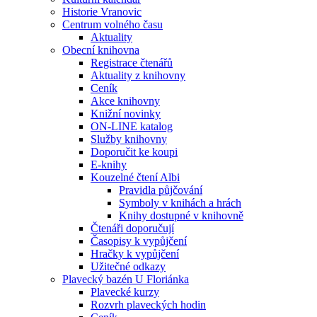
Historie Vranovic
Centrum volného času
Aktuality
Obecní knihovna
Registrace čtenářů
Aktuality z knihovny
Ceník
Akce knihovny
Knižní novinky
ON-LINE katalog
Služby knihovny
Doporučit ke koupi
E-knihy
Kouzelné čtení Albi
Pravidla půjčování
Symboly v knihách a hrách
Knihy dostupné v knihovně
Čtenáři doporučují
Časopisy k vypůjčení
Hračky k vypůjčení
Užitečné odkazy
Plavecký bazén U Floriánka
Plavecké kurzy
Rozvrh plaveckých hodin