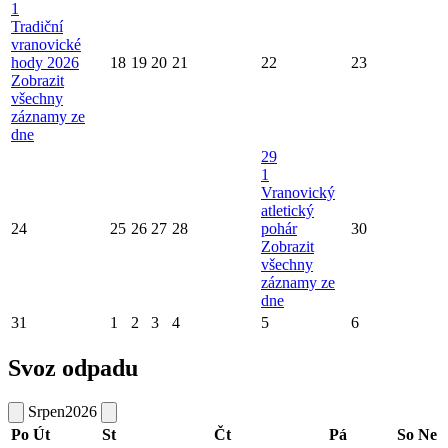
1
Tradiční
vranovické
hody 2026
18
19
20
21
22
23
Zobrazit
všechny
záznamy ze
dne
29
1
Vranovický
atletický
24
25
26
27
28
pohár
30
Zobrazit
všechny
záznamy ze
dne
31
1
2
3
4
5
6
Svoz odpadu
Srpen
2026
Po
Út
St
Čt
Pá
So
Ne