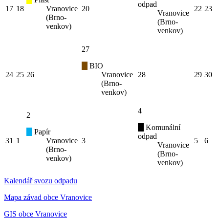
odpad
17
18
Vranovice
20
22
23
Vranovice
(Brno-
(Brno-
venkov)
venkov)
27
BIO
24
25
26
Vranovice
28
29
30
(Brno-
venkov)
4
2
Komunální
Papír
odpad
31
1
Vranovice
3
5
6
Vranovice
(Brno-
(Brno-
venkov)
venkov)
Kalendář svozu odpadu
Mapa závad obce Vranovice
GIS obce Vranovice