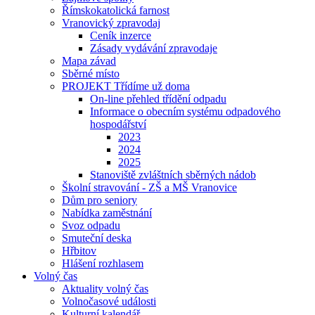
Římskokatolická farnost
Vranovický zpravodaj
Ceník inzerce
Zásady vydávání zpravodaje
Mapa závad
Sběrné místo
PROJEKT Třídíme už doma
On-line přehled třídění odpadu
Informace o obecním systému odpadového
hospodářství
2023
2024
2025
Stanoviště zvláštních sběrných nádob
Školní stravování - ZŠ a MŠ Vranovice
Dům pro seniory
Nabídka zaměstnání
Svoz odpadu
Smuteční deska
Hřbitov
Hlášení rozhlasem
Volný čas
Aktuality volný čas
Volnočasové události
Kulturní kalendář