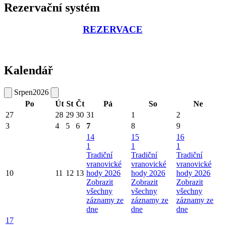
Rezervační systém
REZERVACE
Kalendář
Srpen
2026
Po
Út
St
Čt
Pá
So
Ne
27
28
29
30
31
1
2
3
4
5
6
7
8
9
14
15
16
1
1
1
Tradiční
Tradiční
Tradiční
vranovické
vranovické
vranovické
10
11
12
13
hody 2026
hody 2026
hody 2026
Zobrazit
Zobrazit
Zobrazit
všechny
všechny
všechny
záznamy ze
záznamy ze
záznamy ze
dne
dne
dne
17