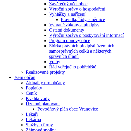
Závěrečný účet obce
Výroční zprávy o hospodaření
Vyhlášky a nařízení
Pravidla, řády, směrnice
Vybrané zákony a předpisy
Ostatní dokumenty
Výroční zpráva o poskytování informací
Program obnovy obce
Sbírka právních předpisů územních
samosprávných celků a některých
správních úřadů
Volby
Řád veřejného pohřebiště
Realizované projekty
Jsem občan
Aktuality pro občany
Poplatky
Ceník
Kvalita vody
Územní plánování
Povodňový plán obce Vranovice
Lékaři
Lékárna
Služby a firmy
Zájmové spolky