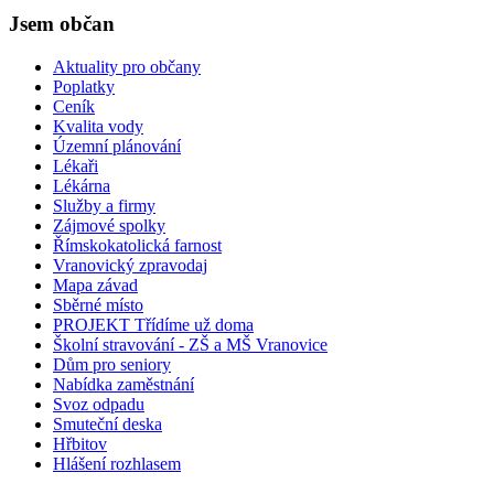
Jsem občan
Aktuality pro občany
Poplatky
Ceník
Kvalita vody
Územní plánování
Lékaři
Lékárna
Služby a firmy
Zájmové spolky
Římskokatolická farnost
Vranovický zpravodaj
Mapa závad
Sběrné místo
PROJEKT Třídíme už doma
Školní stravování - ZŠ a MŠ Vranovice
Dům pro seniory
Nabídka zaměstnání
Svoz odpadu
Smuteční deska
Hřbitov
Hlášení rozhlasem