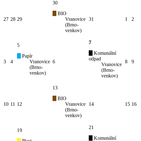
30
BIO
27
28
29
Vranovice
31
1
2
(Brno-
venkov)
7
5
Komunální
Papír
odpad
3
4
Vranovice
6
8
9
Vranovice
(Brno-
(Brno-
venkov)
venkov)
13
BIO
10
11
12
Vranovice
14
15
16
(Brno-
venkov)
21
19
Komunální
Plast