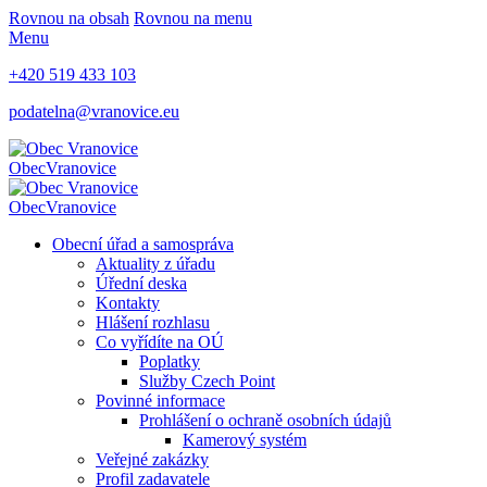
Rovnou na obsah
Rovnou na menu
Menu
+420 519 433 103
podatelna@vranovice.eu
Obec
Vranovice
Obec
Vranovice
Obecní úřad a samospráva
Aktuality z úřadu
Úřední deska
Kontakty
Hlášení rozhlasu
Co vyřídíte na OÚ
Poplatky
Služby Czech Point
Povinné informace
Prohlášení o ochraně osobních údajů
Kamerový systém
Veřejné zakázky
Profil zadavatele