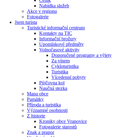
Ceník
Nabídka služeb
Akce v regionu
Fotogalerie
Jsem turista
Turistické informační centrum
Kontakty na TIC
Informační brožury
Upomínkové předměty
Volnočasové aktivity
Doporučené programy a výlety
Za vínem
Cykloturistika
Turistika
Vícedenní pobyty
Půjčovna kol
Naučná stezka
Mapa obce
Památky
Příroda a turistika
Významné osobnosti
Z historie
Kroniky obce Vranovice
Fotogalerie starostů
Znak a prapor