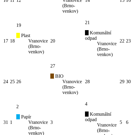
10
11
12
Vranovice
14
15
16
(Brno-
venkov)
21
19
Komunální
Plast
odpad
17
18
Vranovice
20
22
23
Vranovice
(Brno-
(Brno-
venkov)
venkov)
27
BIO
24
25
26
Vranovice
28
29
30
(Brno-
venkov)
4
2
Komunální
Papír
odpad
31
1
Vranovice
3
5
6
Vranovice
(Brno-
(Brno-
venkov)