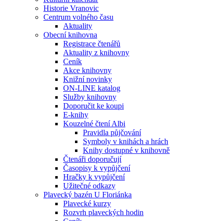
Historie Vranovic
Centrum volného času
Aktuality
Obecní knihovna
Registrace čtenářů
Aktuality z knihovny
Ceník
Akce knihovny
Knižní novinky
ON-LINE katalog
Služby knihovny
Doporučit ke koupi
E-knihy
Kouzelné čtení Albi
Pravidla půjčování
Symboly v knihách a hrách
Knihy dostupné v knihovně
Čtenáři doporučují
Časopisy k vypůjčení
Hračky k vypůjčení
Užitečné odkazy
Plavecký bazén U Floriánka
Plavecké kurzy
Rozvrh plaveckých hodin