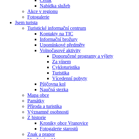
Ceník
Nabídka služeb
Akce v regionu
Fotogalerie
Jsem turista
Turistické informační centrum
Kontakty na TIC
Informační brožury
Upomínkové předměty
Volnočasové aktivity
Doporučené programy a výlety
Za vínem
Cykloturistika
Turistika
Vícedenní pobyty
Půjčovna kol
Naučná stezka
Mapa obce
Památky
Příroda a turistika
Významné osobnosti
Z historie
Kroniky obce Vranovice
Fotogalerie starostů
Znak a prapor