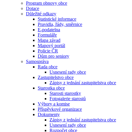
Program obnovy obce
Dotace
Důležité odkazy
Statistické informace
Pravidla, řády, směrnice
E-podatelna
Formuláře
Mapa závad
Mapový portál
Policie ČR
Dům pro seniory
Samospráva
Rada obce
Usnesení rady obce
Zastupitelstvo obce
Zápisy z jednání zastupitelstva obce
Starostka obce
Starosti starostky
Fotogalerie starostů
Výbory a komise
Příspěvkové organizace
Dokumenty
Zápisy z jednání zastupitelstva obce
Usnesení rady obce
Rozpočet obce