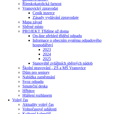
Římskokatolická farnost
Vranovický zpravodaj
Ceník inzerce
Zásady vydávání zpravodaje
Mapa závad
Sběrné místo
PROJEKT Třídíme už doma
On-line přehled třídění odpadu
Informace o obecním systému odpadového
hospodářství
2023
2024
2025
Stanoviště zvláštních sběrných nádob
Školní stravování - ZŠ a MŠ Vranovice
Dům pro seniory
Nabídka zaměstnání
Svoz odpadu
Smuteční deska
Hřbitov
Hlášení rozhlasem
Volný čas
Aktuality volný čas
Volnočasové události
Kulturní kalendář