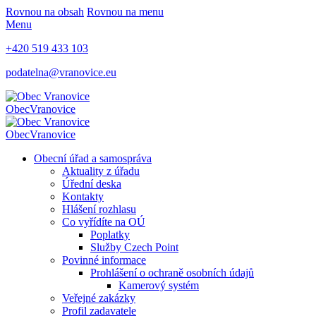
Rovnou na obsah
Rovnou na menu
Menu
+420 519 433 103
podatelna@vranovice.eu
Obec
Vranovice
Obec
Vranovice
Obecní úřad a samospráva
Aktuality z úřadu
Úřední deska
Kontakty
Hlášení rozhlasu
Co vyřídíte na OÚ
Poplatky
Služby Czech Point
Povinné informace
Prohlášení o ochraně osobních údajů
Kamerový systém
Veřejné zakázky
Profil zadavatele