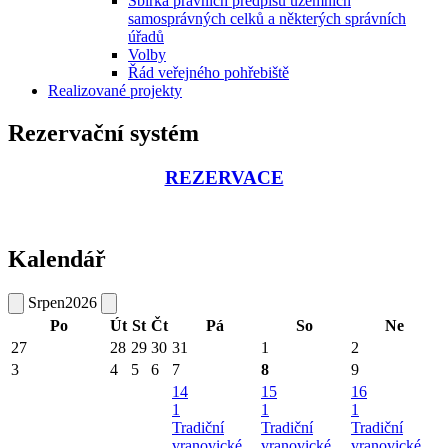
Sbírka právních předpisů územních
samosprávných celků a některých správních
úřadů
Volby
Řád veřejného pohřebiště
Realizované projekty
Rezervační systém
REZERVACE
Kalendář
Srpen
2026
Po
Út
St
Čt
Pá
So
Ne
27
28
29
30
31
1
2
3
4
5
6
7
8
9
14
15
16
1
1
1
Tradiční
Tradiční
Tradiční
vranovické
vranovické
vranovické