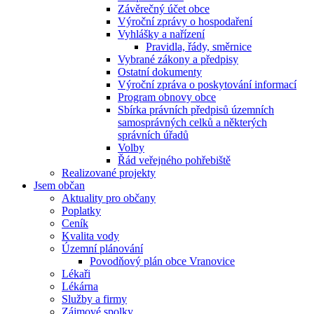
Závěrečný účet obce
Výroční zprávy o hospodaření
Vyhlášky a nařízení
Pravidla, řády, směrnice
Vybrané zákony a předpisy
Ostatní dokumenty
Výroční zpráva o poskytování informací
Program obnovy obce
Sbírka právních předpisů územních
samosprávných celků a některých
správních úřadů
Volby
Řád veřejného pohřebiště
Realizované projekty
Jsem občan
Aktuality pro občany
Poplatky
Ceník
Kvalita vody
Územní plánování
Povodňový plán obce Vranovice
Lékaři
Lékárna
Služby a firmy
Zájmové spolky