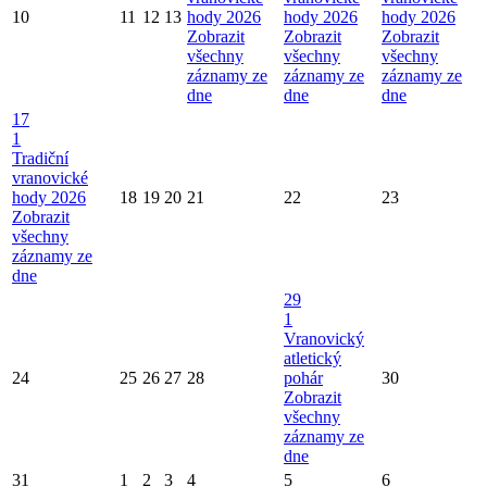
10
11
12
13
hody 2026
hody 2026
hody 2026
Zobrazit
Zobrazit
Zobrazit
všechny
všechny
všechny
záznamy ze
záznamy ze
záznamy ze
dne
dne
dne
17
1
Tradiční
vranovické
hody 2026
18
19
20
21
22
23
Zobrazit
všechny
záznamy ze
dne
29
1
Vranovický
atletický
24
25
26
27
28
pohár
30
Zobrazit
všechny
záznamy ze
dne
31
1
2
3
4
5
6