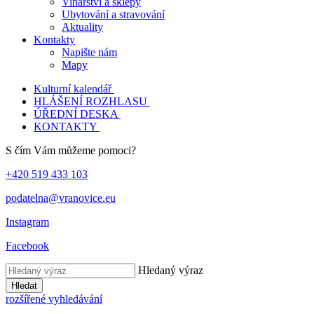
Vinařství a sklepy
Ubytování a stravování
Aktuality
Kontakty
Napište nám
Mapy
Kulturní kalendář
HLÁŠENÍ ROZHLASU
ÚŘEDNÍ DESKA
KONTAKTY
S čím Vám můžeme pomoci?
+420 519 433 103
podatelna@vranovice.eu
Instagram
Facebook
Hledaný výraz
Hledat
rozšířené vyhledávání