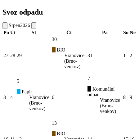
Svoz odpadu
Srpen
2026
Po
Út
St
Čt
Pá
So
Ne
30
BIO
27
28
29
Vranovice
31
1
2
(Brno-
venkov)
7
5
Komunální
Papír
odpad
3
4
Vranovice
6
8
9
Vranovice
(Brno-
(Brno-
venkov)
venkov)
13
BIO