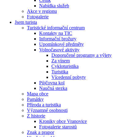
Ceník
Nabídka služeb
Akce v regionu
Fotogalerie
Jsem turista
Turistické informační centrum
Kontakty na TIC
Informační brožury
Upomínkové předměty
Volnočasové aktivity
Doporučené programy a výlety
Za vínem
Cykloturistika
Turistika
Vícedenní pobyty
Půjčovna kol
Naučná stezka
Mapa obce
Památky
Příroda a turistika
Významné osobnosti
Z historie
Kroniky obce Vranovice
Fotogalerie starostů
Znak a prapor