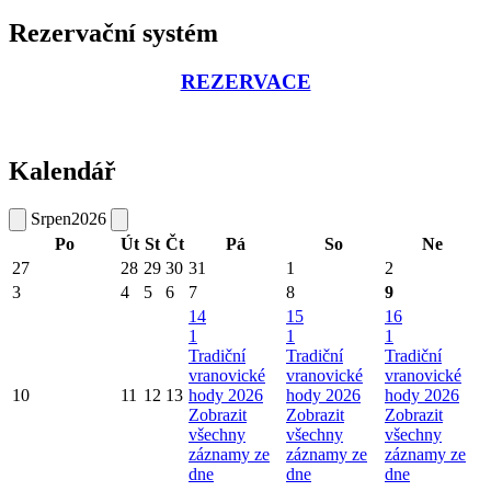
Rezervační systém
REZERVACE
Kalendář
Srpen
2026
Po
Út
St
Čt
Pá
So
Ne
27
28
29
30
31
1
2
3
4
5
6
7
8
9
14
15
16
1
1
1
Tradiční
Tradiční
Tradiční
vranovické
vranovické
vranovické
10
11
12
13
hody 2026
hody 2026
hody 2026
Zobrazit
Zobrazit
Zobrazit
všechny
všechny
všechny
záznamy ze
záznamy ze
záznamy ze
dne
dne
dne