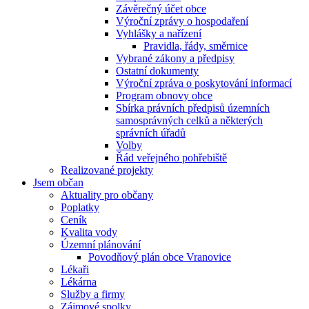
Závěrečný účet obce
Výroční zprávy o hospodaření
Vyhlášky a nařízení
Pravidla, řády, směrnice
Vybrané zákony a předpisy
Ostatní dokumenty
Výroční zpráva o poskytování informací
Program obnovy obce
Sbírka právních předpisů územních
samosprávných celků a některých
správních úřadů
Volby
Řád veřejného pohřebiště
Realizované projekty
Jsem občan
Aktuality pro občany
Poplatky
Ceník
Kvalita vody
Územní plánování
Povodňový plán obce Vranovice
Lékaři
Lékárna
Služby a firmy
Zájmové spolky