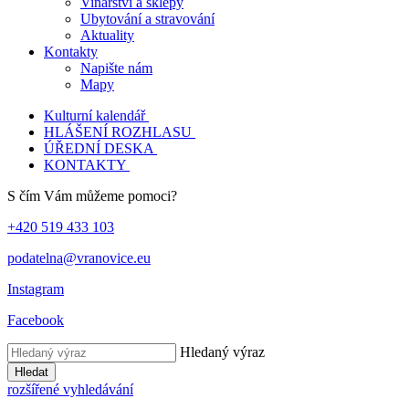
Vinařství a sklepy
Ubytování a stravování
Aktuality
Kontakty
Napište nám
Mapy
Kulturní kalendář
HLÁŠENÍ ROZHLASU
ÚŘEDNÍ DESKA
KONTAKTY
S čím Vám můžeme pomoci?
+420 519 433 103
podatelna@vranovice.eu
Instagram
Facebook
Hledaný výraz
Hledat
rozšířené vyhledávání