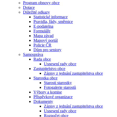
Program obnovy obce
Dotace
Důležité odkazy
Statistické informace
Pravidla, řády, směrnice
E-podatelna
Formuláře
Mapa závad
Mapový portál
Policie ČR
Dům pro seniory
Samospráva
Rada obce
Usnesení rady obce
Zastupitelstvo obce
Zápisy z jednání zastupitelstva obce
Starostka obce
Starosti starostky
Fotogalerie starostů
Výbory a komise
Příspěvkové organizace
Dokumenty
Zápisy z jednání zastupitelstva obce
Usnesení rady obce
Rozpočet obce