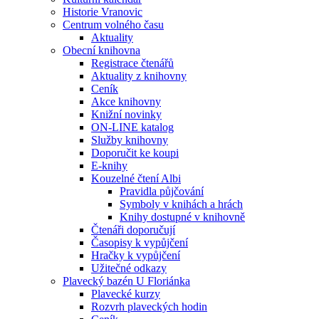
Historie Vranovic
Centrum volného času
Aktuality
Obecní knihovna
Registrace čtenářů
Aktuality z knihovny
Ceník
Akce knihovny
Knižní novinky
ON-LINE katalog
Služby knihovny
Doporučit ke koupi
E-knihy
Kouzelné čtení Albi
Pravidla půjčování
Symboly v knihách a hrách
Knihy dostupné v knihovně
Čtenáři doporučují
Časopisy k vypůjčení
Hračky k vypůjčení
Užitečné odkazy
Plavecký bazén U Floriánka
Plavecké kurzy
Rozvrh plaveckých hodin