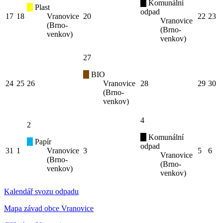
Komunální
Plast
odpad
17
18
Vranovice
20
22
23
Vranovice
(Brno-
(Brno-
venkov)
venkov)
27
BIO
24
25
26
Vranovice
28
29
30
(Brno-
venkov)
4
2
Komunální
Papír
odpad
31
1
Vranovice
3
5
6
Vranovice
(Brno-
(Brno-
venkov)
venkov)
Kalendář svozu odpadu
Mapa závad obce Vranovice