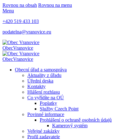
Rovnou na obsah
Rovnou na menu
Menu
+420 519 433 103
podatelna@vranovice.eu
Obec
Vranovice
Obec
Vranovice
Obecní úřad a samospráva
Aktuality z úřadu
Úřední deska
Kontakty
Hlášení rozhlasu
Co vyřídíte na OÚ
Poplatky
Služby Czech Point
Povinné informace
Prohlášení o ochraně osobních údajů
Kamerový systém
Veřejné zakázky
Profil zadavatele