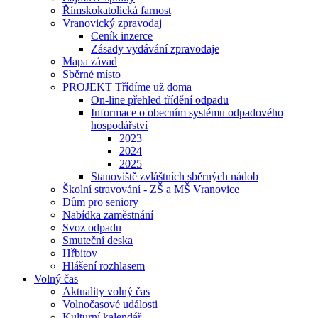
Římskokatolická farnost
Vranovický zpravodaj
Ceník inzerce
Zásady vydávání zpravodaje
Mapa závad
Sběrné místo
PROJEKT Třídíme už doma
On-line přehled třídění odpadu
Informace o obecním systému odpadového
hospodářství
2023
2024
2025
Stanoviště zvláštních sběrných nádob
Školní stravování - ZŠ a MŠ Vranovice
Dům pro seniory
Nabídka zaměstnání
Svoz odpadu
Smuteční deska
Hřbitov
Hlášení rozhlasem
Volný čas
Aktuality volný čas
Volnočasové události
Kulturní kalendář