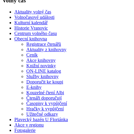
Volný čas
Aktuality volný čas
Volnočasové události
Kulturní kalendář
Historie Vranovic
Centrum volného času
Obecní knihovna
Registrace čtenářů
Aktuality z knihovny
Ceník
Akce knihovny
Knižní novinky
ON-LINE katalog
Služby knihovny
Doporučit ke koupi
E-knihy
Kouzelné čtení Albi
Čtenáři doporučují
Časopisy k vypůjčení
Hračky k vypůjčení
Užitečné odkazy
Plavecký bazén U Floriánka
Akce v regionu
Fotogalerie