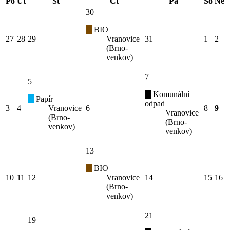
Po
Út
St
Čt
Pá
So
Ne
30
BIO
27
28
29
Vranovice
31
1
2
(Brno-
venkov)
7
5
Komunální
Papír
odpad
3
4
Vranovice
6
8
9
Vranovice
(Brno-
(Brno-
venkov)
venkov)
13
BIO
10
11
12
Vranovice
14
15
16
(Brno-
venkov)
21
19