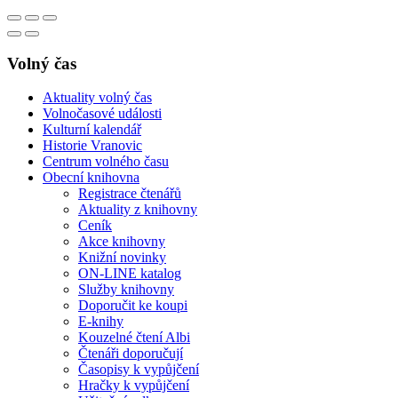
Volný čas
Aktuality volný čas
Volnočasové události
Kulturní kalendář
Historie Vranovic
Centrum volného času
Obecní knihovna
Registrace čtenářů
Aktuality z knihovny
Ceník
Akce knihovny
Knižní novinky
ON-LINE katalog
Služby knihovny
Doporučit ke koupi
E-knihy
Kouzelné čtení Albi
Čtenáři doporučují
Časopisy k vypůjčení
Hračky k vypůjčení