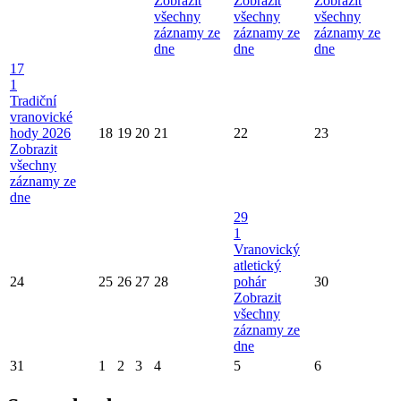
Zobrazit
Zobrazit
Zobrazit
všechny
všechny
všechny
záznamy ze
záznamy ze
záznamy ze
dne
dne
dne
17
1
Tradiční
vranovické
hody 2026
18
19
20
21
22
23
Zobrazit
všechny
záznamy ze
dne
29
1
Vranovický
atletický
24
25
26
27
28
pohár
30
Zobrazit
všechny
záznamy ze
dne
31
1
2
3
4
5
6