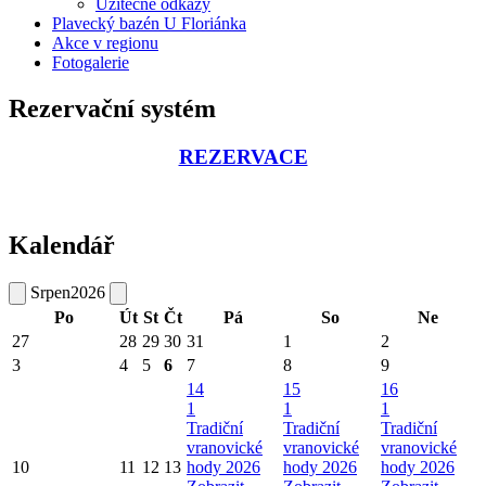
Užitečné odkazy
Plavecký bazén U Floriánka
Akce v regionu
Fotogalerie
Rezervační systém
REZERVACE
Kalendář
Srpen
2026
Po
Út
St
Čt
Pá
So
Ne
27
28
29
30
31
1
2
3
4
5
6
7
8
9
14
15
16
1
1
1
Tradiční
Tradiční
Tradiční
vranovické
vranovické
vranovické
10
11
12
13
hody 2026
hody 2026
hody 2026