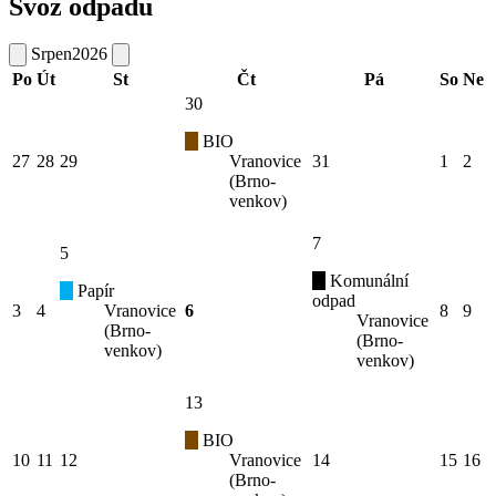
Svoz odpadu
Srpen
2026
Po
Út
St
Čt
Pá
So
Ne
30
BIO
27
28
29
Vranovice
31
1
2
(Brno-
venkov)
7
5
Komunální
Papír
odpad
3
4
Vranovice
6
8
9
Vranovice
(Brno-
(Brno-
venkov)
venkov)
13
BIO
10
11
12
Vranovice
14
15
16
(Brno-