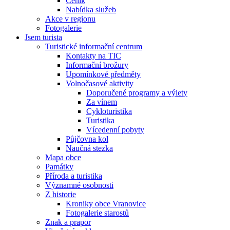
Ceník
Nabídka služeb
Akce v regionu
Fotogalerie
Jsem turista
Turistické informační centrum
Kontakty na TIC
Informační brožury
Upomínkové předměty
Volnočasové aktivity
Doporučené programy a výlety
Za vínem
Cykloturistika
Turistika
Vícedenní pobyty
Půjčovna kol
Naučná stezka
Mapa obce
Památky
Příroda a turistika
Významné osobnosti
Z historie
Kroniky obce Vranovice
Fotogalerie starostů
Znak a prapor