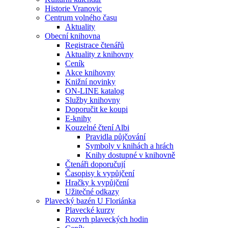
Historie Vranovic
Centrum volného času
Aktuality
Obecní knihovna
Registrace čtenářů
Aktuality z knihovny
Ceník
Akce knihovny
Knižní novinky
ON-LINE katalog
Služby knihovny
Doporučit ke koupi
E-knihy
Kouzelné čtení Albi
Pravidla půjčování
Symboly v knihách a hrách
Knihy dostupné v knihovně
Čtenáři doporučují
Časopisy k vypůjčení
Hračky k vypůjčení
Užitečné odkazy
Plavecký bazén U Floriánka
Plavecké kurzy
Rozvrh plaveckých hodin