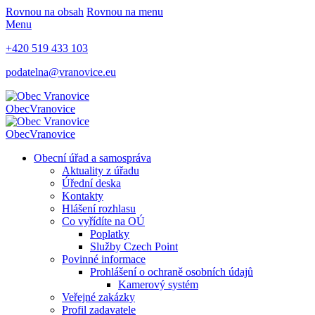
Rovnou na obsah
Rovnou na menu
Menu
+420 519 433 103
podatelna@vranovice.eu
Obec
Vranovice
Obec
Vranovice
Obecní úřad a samospráva
Aktuality z úřadu
Úřední deska
Kontakty
Hlášení rozhlasu
Co vyřídíte na OÚ
Poplatky
Služby Czech Point
Povinné informace
Prohlášení o ochraně osobních údajů
Kamerový systém
Veřejné zakázky
Profil zadavatele