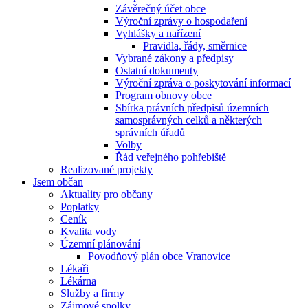
Závěrečný účet obce
Výroční zprávy o hospodaření
Vyhlášky a nařízení
Pravidla, řády, směrnice
Vybrané zákony a předpisy
Ostatní dokumenty
Výroční zpráva o poskytování informací
Program obnovy obce
Sbírka právních předpisů územních
samosprávných celků a některých
správních úřadů
Volby
Řád veřejného pohřebiště
Realizované projekty
Jsem občan
Aktuality pro občany
Poplatky
Ceník
Kvalita vody
Územní plánování
Povodňový plán obce Vranovice
Lékaři
Lékárna
Služby a firmy
Zájmové spolky