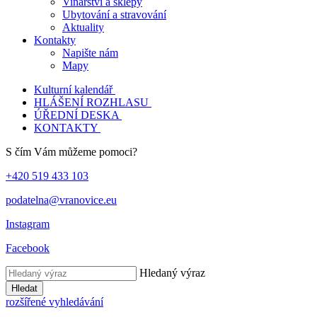
Vinařství a sklepy
Ubytování a stravování
Aktuality
Kontakty
Napište nám
Mapy
Kulturní kalendář
HLÁŠENÍ ROZHLASU
ÚŘEDNÍ DESKA
KONTAKTY
S čím Vám můžeme pomoci?
+420 519 433 103
podatelna@vranovice.eu
Instagram
Facebook
Hledaný výraz
Hledat
rozšířené vyhledávání