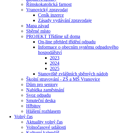
Římskokatolická farnost
Vranovický zpravodaj
Ceník inzerce
Zásady vydávání zpravodaje
Mapa závad
Sběrné místo
PROJEKT Třídíme už doma
On-line přehled třídění odpadu
Informace o obecním systému odpadového
hospodářství
2023
2024
2025
Stanoviště zvláštních sběrných nádob
Školní stravování - ZŠ a MŠ Vranovice
Dům pro seniory
Nabídka zaměstnání
Svoz odpadu
Smuteční deska
Hřbitov
Hlášení rozhlasem
Volný čas
Aktuality volný čas
Volnočasové události
Kulturní kalendář