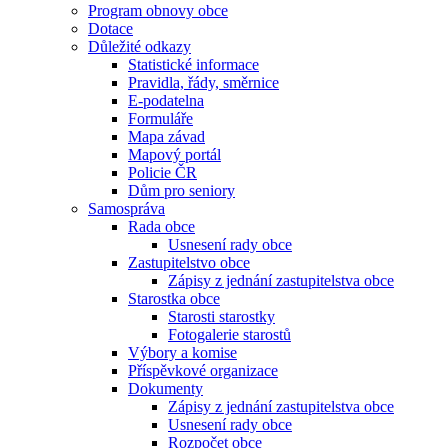
Program obnovy obce
Dotace
Důležité odkazy
Statistické informace
Pravidla, řády, směrnice
E-podatelna
Formuláře
Mapa závad
Mapový portál
Policie ČR
Dům pro seniory
Samospráva
Rada obce
Usnesení rady obce
Zastupitelstvo obce
Zápisy z jednání zastupitelstva obce
Starostka obce
Starosti starostky
Fotogalerie starostů
Výbory a komise
Příspěvkové organizace
Dokumenty
Zápisy z jednání zastupitelstva obce
Usnesení rady obce
Rozpočet obce