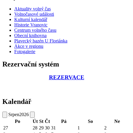
Aktuality volný čas
Volnočasové události
Kulturní kalendář
Historie Vranovic
Centrum volného času
Obecní knihovna
Plavecký bazén U Floriánka
Akce v regionu
Fotogalerie
Rezervační systém
REZERVACE
Kalendář
Srpen
2026
Po
Út
St
Čt
Pá
So
Ne
27
28
29
30
31
1
2