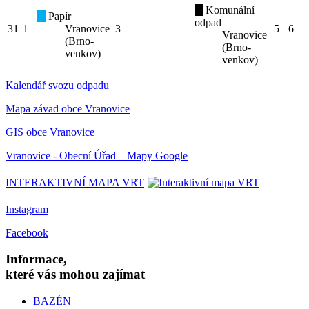
Komunální
Papír
odpad
31
1
Vranovice
3
5
6
Vranovice
(Brno-
(Brno-
venkov)
venkov)
Kalendář svozu odpadu
Mapa závad obce Vranovice
GIS obce Vranovice
Vranovice - Obecní Úřad – Mapy Google
INTERAKTIVNÍ MAPA VRT
Instagram
Facebook
Informace,
které vás mohou zajímat
BAZÉN