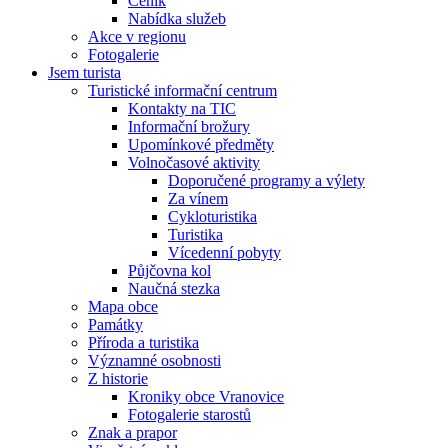
Ceník
Nabídka služeb
Akce v regionu
Fotogalerie
Jsem turista
Turistické informační centrum
Kontakty na TIC
Informační brožury
Upomínkové předměty
Volnočasové aktivity
Doporučené programy a výlety
Za vínem
Cykloturistika
Turistika
Vícedenní pobyty
Půjčovna kol
Naučná stezka
Mapa obce
Památky
Příroda a turistika
Významné osobnosti
Z historie
Kroniky obce Vranovice
Fotogalerie starostů
Znak a prapor