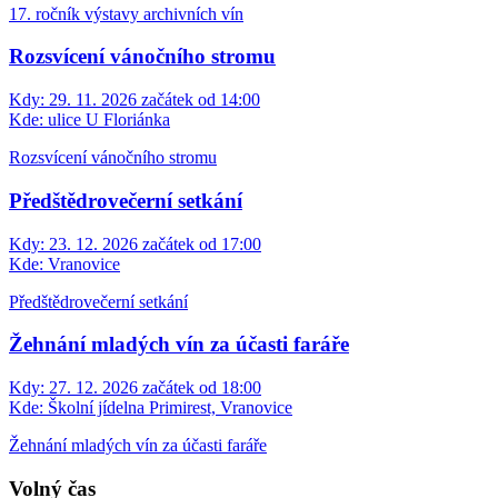
17. ročník výstavy archivních vín
Rozsvícení vánočního stromu
Kdy:
29. 11. 2026 začátek od 14:00
Kde:
ulice U Floriánka
Rozsvícení vánočního stromu
Předštědrovečerní setkání
Kdy:
23. 12. 2026 začátek od 17:00
Kde:
Vranovice
Předštědrovečerní setkání
Žehnání mladých vín za účasti faráře
Kdy:
27. 12. 2026 začátek od 18:00
Kde:
Školní jídelna Primirest, Vranovice
Žehnání mladých vín za účasti faráře
Volný čas