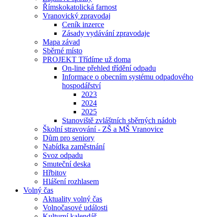
Římskokatolická farnost
Vranovický zpravodaj
Ceník inzerce
Zásady vydávání zpravodaje
Mapa závad
Sběrné místo
PROJEKT Třídíme už doma
On-line přehled třídění odpadu
Informace o obecním systému odpadového
hospodářství
2023
2024
2025
Stanoviště zvláštních sběrných nádob
Školní stravování - ZŠ a MŠ Vranovice
Dům pro seniory
Nabídka zaměstnání
Svoz odpadu
Smuteční deska
Hřbitov
Hlášení rozhlasem
Volný čas
Aktuality volný čas
Volnočasové události
Kulturní kalendář