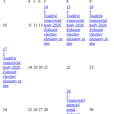
3
4
5
6
7
8
9
14
15
16
1
1
1
Tradiční
Tradiční
Tradiční
vranovické
vranovické
vranovické
10
11
12
13
hody 2026
hody 2026
hody 2026
Zobrazit
Zobrazit
Zobrazit
všechny
všechny
všechny
záznamy ze
záznamy ze
záznamy ze
dne
dne
dne
17
1
Tradiční
vranovické
hody 2026
18
19
20
21
22
23
Zobrazit
všechny
záznamy ze
dne
29
1
Vranovický
atletický
24
25
26
27
28
pohár
30