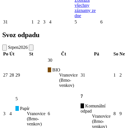
Zobrazit
všechny
záznamy ze
dne
31
1
2
3
4
5
6
Svoz odpadu
Srpen
2026
Po
Út
St
Čt
Pá
So
Ne
30
BIO
27
28
29
Vranovice
31
1
2
(Brno-
venkov)
7
5
Komunální
Papír
odpad
3
4
Vranovice
6
8
9
Vranovice
(Brno-
(Brno-
venkov)
venkov)