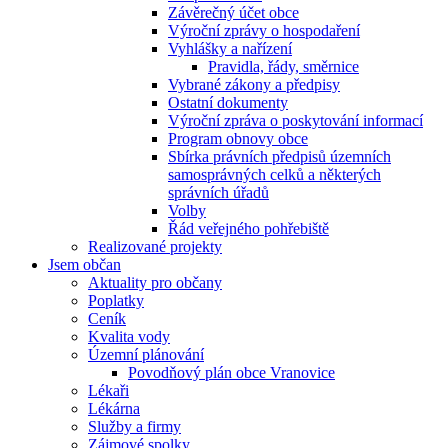
Závěrečný účet obce
Výroční zprávy o hospodaření
Vyhlášky a nařízení
Pravidla, řády, směrnice
Vybrané zákony a předpisy
Ostatní dokumenty
Výroční zpráva o poskytování informací
Program obnovy obce
Sbírka právních předpisů územních
samosprávných celků a některých
správních úřadů
Volby
Řád veřejného pohřebiště
Realizované projekty
Jsem občan
Aktuality pro občany
Poplatky
Ceník
Kvalita vody
Územní plánování
Povodňový plán obce Vranovice
Lékaři
Lékárna
Služby a firmy
Zájmové spolky