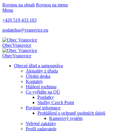
Rovnou na obsah
Rovnou na menu
Menu
+420 519 433 103
podatelna@vranovice.eu
Obec
Vranovice
Obec
Vranovice
Obecní úřad a samospráva
Aktuality z úřadu
Úřední deska
Kontakty
Hlášení rozhlasu
Co vyřídíte na OÚ
Poplatky
Služby Czech Point
Povinné informace
Prohlášení o ochraně osobních údajů
Kamerový systém
Veřejné zakázky
Profil zadavatele