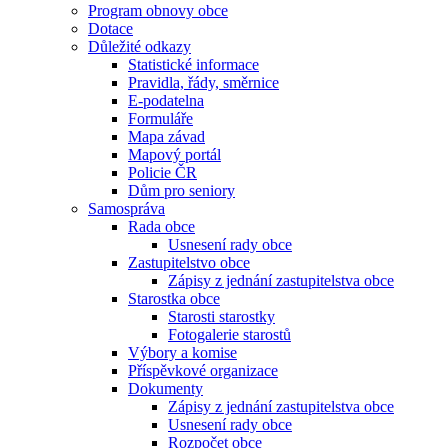
Program obnovy obce
Dotace
Důležité odkazy
Statistické informace
Pravidla, řády, směrnice
E-podatelna
Formuláře
Mapa závad
Mapový portál
Policie ČR
Dům pro seniory
Samospráva
Rada obce
Usnesení rady obce
Zastupitelstvo obce
Zápisy z jednání zastupitelstva obce
Starostka obce
Starosti starostky
Fotogalerie starostů
Výbory a komise
Příspěvkové organizace
Dokumenty
Zápisy z jednání zastupitelstva obce
Usnesení rady obce
Rozpočet obce