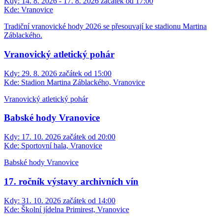
Kdy:
14. 8. 2026 - 17. 8. 2026 začátek od 17:00
Kde:
Vranovice
Tradiční vranovické hody 2026 se přesouvají ke stadionu Martina
Záblackého.
Vranovický atletický pohár
Kdy:
29. 8. 2026 začátek od 15:00
Kde:
Stadion Martina Záblackého, Vranovice
Vranovický atletický pohár
Babské hody Vranovice
Kdy:
17. 10. 2026 začátek od 20:00
Kde:
Sportovní hala, Vranovice
Babské hody Vranovice
17. ročník výstavy archivních vín
Kdy:
31. 10. 2026 začátek od 14:00
Kde:
Školní jídelna Primirest, Vranovice