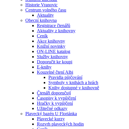
Historie Vranovic
Centrum volného času
Aktuality
Obecní knihovna
Registrace čtenářů
Aktuality z knihovny
Ceník
Akce knihovny
Knižní novinky
ON-LINE katalog
Služby knihovny
Doporučit ke koupi
E-knihy
Kouzelné čtení Albi
Pravidla půjčování
Symboly v knihách a hrách
Knihy dostupné v knihovně
Čtenáři doporučují
Časopisy k vypůjčení
Hračky k vypůjčení
Užitečné odkazy
Plavecký bazén U Floriánka
Plavecké kurzy
Rozvrh plaveckých hodin