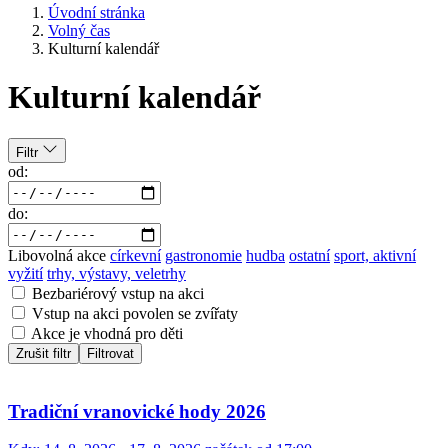
Úvodní stránka
Volný čas
Kulturní kalendář
Kulturní kalendář
Filtr
od:
do:
Libovolná akce
církevní
gastronomie
hudba
ostatní
sport, aktivní
vyžití
trhy, výstavy, veletrhy
Bezbariérový vstup na akci
Vstup na akci povolen se zvířaty
Akce je vhodná pro děti
Zrušit filtr
Filtrovat
Tradiční vranovické hody 2026