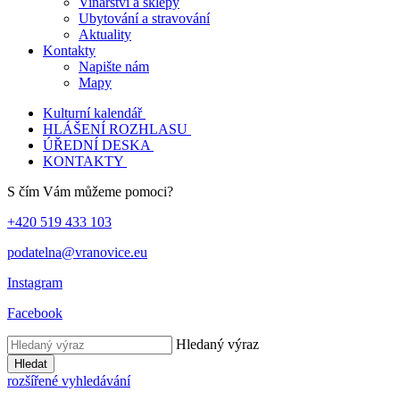
Vinařství a sklepy
Ubytování a stravování
Aktuality
Kontakty
Napište nám
Mapy
Kulturní kalendář
HLÁŠENÍ ROZHLASU
ÚŘEDNÍ DESKA
KONTAKTY
S čím Vám můžeme pomoci?
+420 519 433 103
podatelna@vranovice.eu
Instagram
Facebook
Hledaný výraz
Hledat
rozšířené vyhledávání