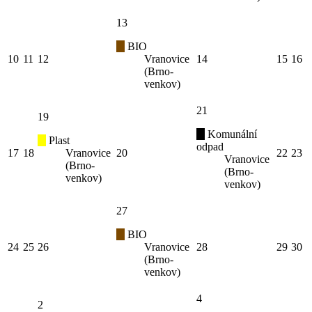
13
BIO
10
11
12
Vranovice
14
15
16
(Brno-
venkov)
21
19
Komunální
Plast
odpad
17
18
Vranovice
20
22
23
Vranovice
(Brno-
(Brno-
venkov)
venkov)
27
BIO
24
25
26
Vranovice
28
29
30
(Brno-
venkov)
4
2