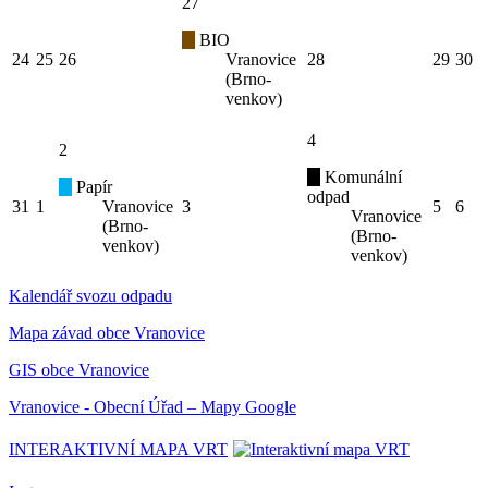
27
BIO
24
25
26
Vranovice
28
29
30
(Brno-
venkov)
4
2
Komunální
Papír
odpad
31
1
Vranovice
3
5
6
Vranovice
(Brno-
(Brno-
venkov)
venkov)
Kalendář svozu odpadu
Mapa závad obce Vranovice
GIS obce Vranovice
Vranovice - Obecní Úřad – Mapy Google
INTERAKTIVNÍ MAPA VRT