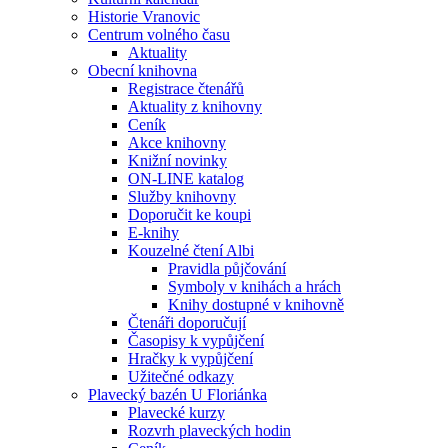
Historie Vranovic
Centrum volného času
Aktuality
Obecní knihovna
Registrace čtenářů
Aktuality z knihovny
Ceník
Akce knihovny
Knižní novinky
ON-LINE katalog
Služby knihovny
Doporučit ke koupi
E-knihy
Kouzelné čtení Albi
Pravidla půjčování
Symboly v knihách a hrách
Knihy dostupné v knihovně
Čtenáři doporučují
Časopisy k vypůjčení
Hračky k vypůjčení
Užitečné odkazy
Plavecký bazén U Floriánka
Plavecké kurzy
Rozvrh plaveckých hodin