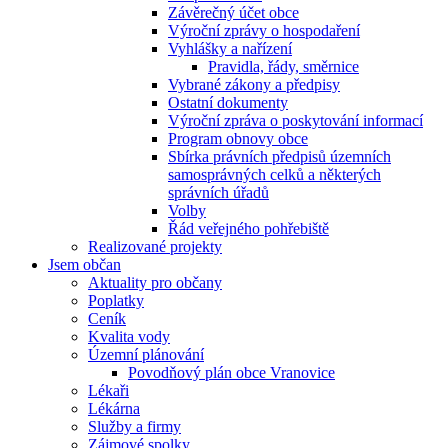
Závěrečný účet obce
Výroční zprávy o hospodaření
Vyhlášky a nařízení
Pravidla, řády, směrnice
Vybrané zákony a předpisy
Ostatní dokumenty
Výroční zpráva o poskytování informací
Program obnovy obce
Sbírka právních předpisů územních
samosprávných celků a některých
správních úřadů
Volby
Řád veřejného pohřebiště
Realizované projekty
Jsem občan
Aktuality pro občany
Poplatky
Ceník
Kvalita vody
Územní plánování
Povodňový plán obce Vranovice
Lékaři
Lékárna
Služby a firmy
Zájmové spolky