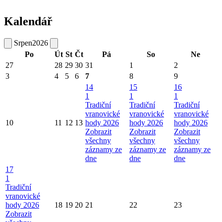
Kalendář
Srpen
2026
Po
Út
St
Čt
Pá
So
Ne
27
28
29
30
31
1
2
3
4
5
6
7
8
9
14
15
16
1
1
1
Tradiční
Tradiční
Tradiční
vranovické
vranovické
vranovické
10
11
12
13
hody 2026
hody 2026
hody 2026
Zobrazit
Zobrazit
Zobrazit
všechny
všechny
všechny
záznamy ze
záznamy ze
záznamy ze
dne
dne
dne
17
1
Tradiční
vranovické
hody 2026
18
19
20
21
22
23
Zobrazit