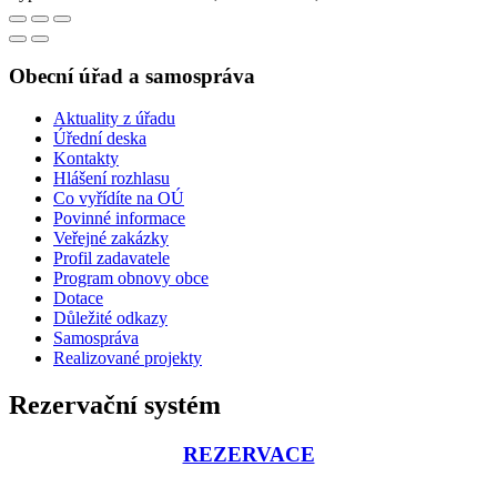
Obecní úřad a samospráva
Aktuality z úřadu
Úřední deska
Kontakty
Hlášení rozhlasu
Co vyřídíte na OÚ
Povinné informace
Veřejné zakázky
Profil zadavatele
Program obnovy obce
Dotace
Důležité odkazy
Samospráva
Realizované projekty
Rezervační systém
REZERVACE