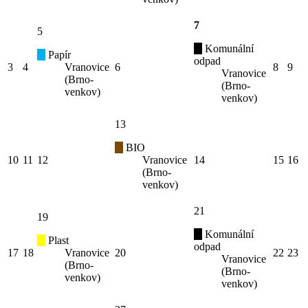
7
5
Komunální
Papír
odpad
3
4
Vranovice
6
8
9
Vranovice
(Brno-
(Brno-
venkov)
venkov)
13
BIO
10
11
12
Vranovice
14
15
16
(Brno-
venkov)
21
19
Komunální
Plast
odpad
17
18
Vranovice
20
22
23
Vranovice
(Brno-
(Brno-
venkov)
venkov)