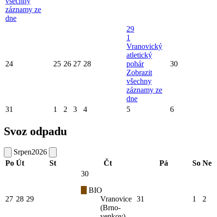
všechny
záznamy ze
dne
29
1
Vranovický
atletický
24
25
26
27
28
pohár
30
Zobrazit
všechny
záznamy ze
dne
31
1
2
3
4
5
6
Svoz odpadu
Srpen
2026
Po
Út
St
Čt
Pá
So
Ne
30
BIO
27
28
29
Vranovice
31
1
2
(Brno-
venkov)