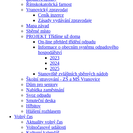
Římskokatolická farnost
Vranovický zpravodaj
Ceník inzerce
Zásady vydávání zpravodaje
Mapa závad
Sběrné místo
PROJEKT Třídíme už doma
On-line přehled třídění odpadu
Informace o obecním systému odpadového
hospodářství
2023
2024
2025
Stanoviště zvláštních sběrných nádob
Školní stravování - ZŠ a MŠ Vranovice
Dům pro seniory
Nabídka zaměstnání
Svoz odpadu
Smuteční deska
Hřbitov
Hlášení rozhlasem
Volný čas
Aktuality volný čas
Volnočasové události
Kulturní kalendář