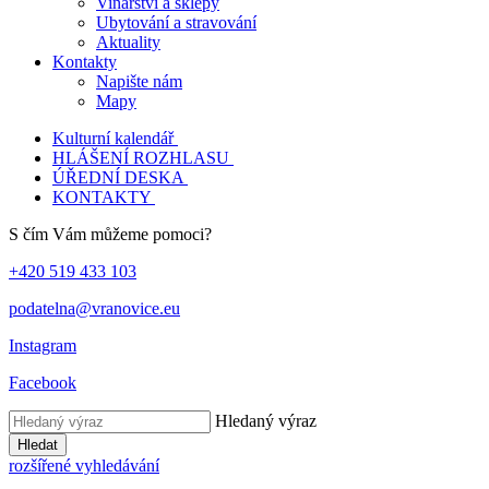
Vinařství a sklepy
Ubytování a stravování
Aktuality
Kontakty
Napište nám
Mapy
Kulturní kalendář
HLÁŠENÍ ROZHLASU
ÚŘEDNÍ DESKA
KONTAKTY
S čím Vám můžeme pomoci?
+420 519 433 103
podatelna@vranovice.eu
Instagram
Facebook
Hledaný výraz
Hledat
rozšířené vyhledávání