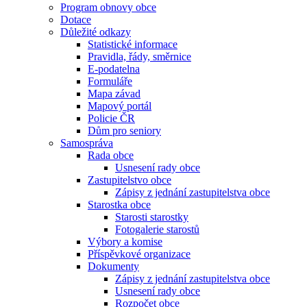
Program obnovy obce
Dotace
Důležité odkazy
Statistické informace
Pravidla, řády, směrnice
E-podatelna
Formuláře
Mapa závad
Mapový portál
Policie ČR
Dům pro seniory
Samospráva
Rada obce
Usnesení rady obce
Zastupitelstvo obce
Zápisy z jednání zastupitelstva obce
Starostka obce
Starosti starostky
Fotogalerie starostů
Výbory a komise
Příspěvkové organizace
Dokumenty
Zápisy z jednání zastupitelstva obce
Usnesení rady obce
Rozpočet obce