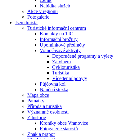
Ceník
Nabídka služeb
Akce v regionu
Fotogalerie
Jsem turista
Turistické informační centrum
Kontakty na TIC
Informační brožury
Upomínkové předměty
Volnočasové aktivity
Doporučené programy a výlety
Za vínem
Cykloturistika
Turistika
Vícedenní pobyty
Půjčovna kol
Naučná stezka
Mapa obce
Památky
Příroda a turistika
Významné osobnosti
Z historie
Kroniky obce Vranovice
Fotogalerie starostů
Znak a prapor