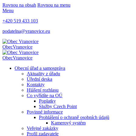
Rovnou na obsah
Rovnou na menu
Menu
+420 519 433 103
podatelna@vranovice.eu
Obec
Vranovice
Obec
Vranovice
Obecní úřad a samospráva
Aktuality z úřadu
Úřední deska
Kontakty
Hlášení rozhlasu
Co vyřídíte na OÚ
Poplatky
Služby Czech Point
Povinné informace
Prohlášení o ochraně osobních údajů
Kamerový systém
Veřejné zakázky
Profil zadavatele