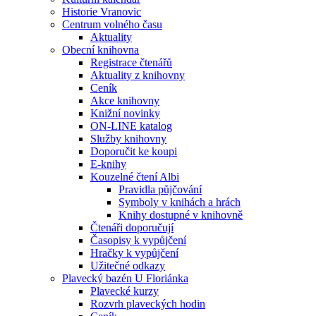
Historie Vranovic
Centrum volného času
Aktuality
Obecní knihovna
Registrace čtenářů
Aktuality z knihovny
Ceník
Akce knihovny
Knižní novinky
ON-LINE katalog
Služby knihovny
Doporučit ke koupi
E-knihy
Kouzelné čtení Albi
Pravidla půjčování
Symboly v knihách a hrách
Knihy dostupné v knihovně
Čtenáři doporučují
Časopisy k vypůjčení
Hračky k vypůjčení
Užitečné odkazy
Plavecký bazén U Floriánka
Plavecké kurzy
Rozvrh plaveckých hodin