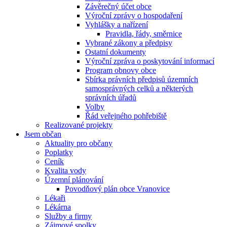
Závěrečný účet obce
Výroční zprávy o hospodaření
Vyhlášky a nařízení
Pravidla, řády, směrnice
Vybrané zákony a předpisy
Ostatní dokumenty
Výroční zpráva o poskytování informací
Program obnovy obce
Sbírka právních předpisů územních
samosprávných celků a některých
správních úřadů
Volby
Řád veřejného pohřebiště
Realizované projekty
Jsem občan
Aktuality pro občany
Poplatky
Ceník
Kvalita vody
Územní plánování
Povodňový plán obce Vranovice
Lékaři
Lékárna
Služby a firmy
Zájmové spolky