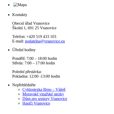
Kontakty
Obecní úřad Vranovice
Školní 1, 691 25 Vranovice
Telefon: +420 519 433 103
E-mail:
podatelna@vranovice.eu
Úřední hodiny
Pondělí: 7:00 – 18:00 hodin
Středa: 7:00 – 17:00 hodin
Polední přestávka:
Pokladna: 12:00 -13:00 hodin
Nepřehlédněte
Cyklostezka Brno – Vídeň
Moravské vinařské stezky
Dům pro seniory Vranovice
Hasiči Vranovice