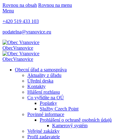
Rovnou na obsah
Rovnou na menu
Menu
+420 519 433 103
podatelna@vranovice.eu
Obec
Vranovice
Obec
Vranovice
Obecní úřad a samospráva
Aktuality z úřadu
Úřední deska
Kontakty
Hlášení rozhlasu
Co vyřídíte na OÚ
Poplatky
Služby Czech Point
Povinné informace
Prohlášení o ochraně osobních údajů
Kamerový systém
Veřejné zakázky
Profil zadavatele