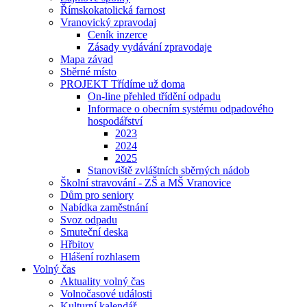
Římskokatolická farnost
Vranovický zpravodaj
Ceník inzerce
Zásady vydávání zpravodaje
Mapa závad
Sběrné místo
PROJEKT Třídíme už doma
On-line přehled třídění odpadu
Informace o obecním systému odpadového
hospodářství
2023
2024
2025
Stanoviště zvláštních sběrných nádob
Školní stravování - ZŠ a MŠ Vranovice
Dům pro seniory
Nabídka zaměstnání
Svoz odpadu
Smuteční deska
Hřbitov
Hlášení rozhlasem
Volný čas
Aktuality volný čas
Volnočasové události
Kulturní kalendář