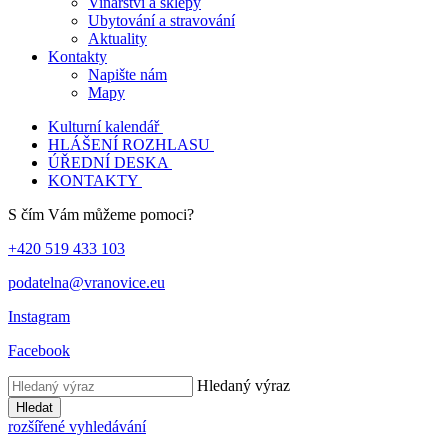
Vinařství a sklepy
Ubytování a stravování
Aktuality
Kontakty
Napište nám
Mapy
Kulturní kalendář
HLÁŠENÍ ROZHLASU
ÚŘEDNÍ DESKA
KONTAKTY
S čím Vám můžeme pomoci?
+420 519 433 103
podatelna@vranovice.eu
Instagram
Facebook
Hledaný výraz
Hledat
rozšířené vyhledávání