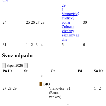
dne
29
1
Vranovický
atletický
24
25
26
27
28
pohár
30
Zobrazit
všechny
záznamy ze
dne
31
1
2
3
4
5
6
Svoz odpadu
Srpen
2026
Po
Út
St
Čt
Pá
So
Ne
30
BIO
27
28
29
Vranovice
31
1
2
(Brno-
venkov)
7