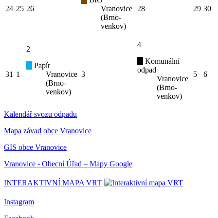
24
25
26
Vranovice
28
29
30
(Brno-
venkov)
4
2
Komunální
Papír
odpad
31
1
Vranovice
3
5
6
Vranovice
(Brno-
(Brno-
venkov)
venkov)
Kalendář svozu odpadu
Mapa závad obce Vranovice
GIS obce Vranovice
Vranovice - Obecní Úřad – Mapy Google
INTERAKTIVNÍ MAPA VRT
Instagram