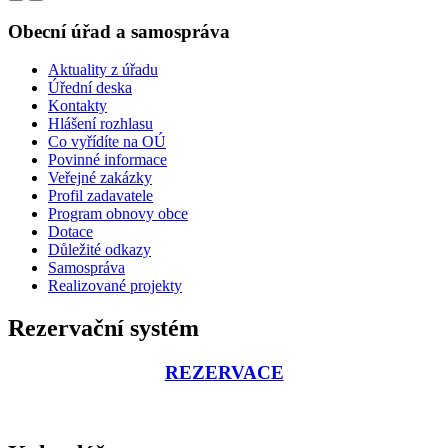
Obecní úřad a samospráva
Aktuality z úřadu
Úřední deska
Kontakty
Hlášení rozhlasu
Co vyřídíte na OÚ
Povinné informace
Veřejné zakázky
Profil zadavatele
Program obnovy obce
Dotace
Důležité odkazy
Samospráva
Realizované projekty
Rezervační systém
REZERVACE