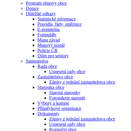
Program obnovy obce
Dotace
Důležité odkazy
Statistické informace
Pravidla, řády, směrnice
E-podatelna
Formuláře
Mapa závad
Mapový portál
Policie ČR
Dům pro seniory
Samospráva
Rada obce
Usnesení rady obce
Zastupitelstvo obce
Zápisy z jednání zastupitelstva obce
Starostka obce
Starosti starostky
Fotogalerie starostů
Výbory a komise
Příspěvkové organizace
Dokumenty
Zápisy z jednání zastupitelstva obce
Usnesení rady obce
Rozpočet obce