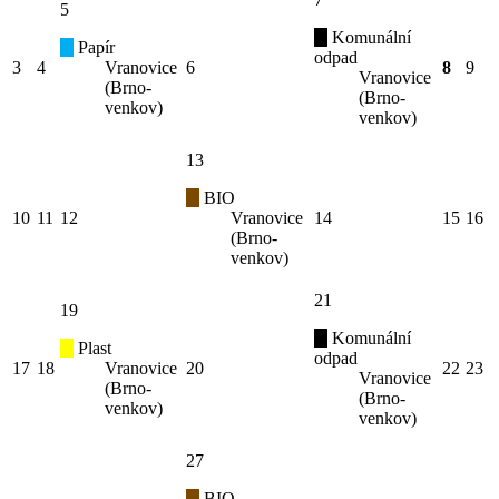
5
Komunální
Papír
odpad
3
4
Vranovice
6
8
9
Vranovice
(Brno-
(Brno-
venkov)
venkov)
13
BIO
10
11
12
Vranovice
14
15
16
(Brno-
venkov)
21
19
Komunální
Plast
odpad
17
18
Vranovice
20
22
23
Vranovice
(Brno-
(Brno-
venkov)
venkov)
27
BIO