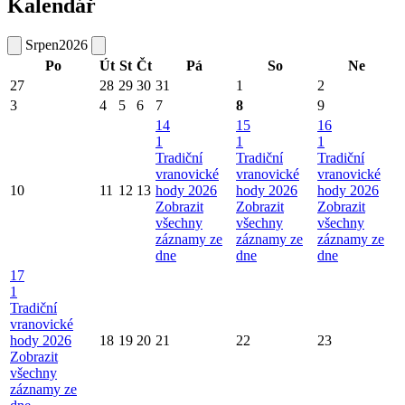
Kalendář
Srpen
2026
Po
Út
St
Čt
Pá
So
Ne
27
28
29
30
31
1
2
3
4
5
6
7
8
9
14
15
16
1
1
1
Tradiční
Tradiční
Tradiční
vranovické
vranovické
vranovické
10
11
12
13
hody 2026
hody 2026
hody 2026
Zobrazit
Zobrazit
Zobrazit
všechny
všechny
všechny
záznamy ze
záznamy ze
záznamy ze
dne
dne
dne
17
1
Tradiční
vranovické
hody 2026
18
19
20
21
22
23
Zobrazit
všechny
záznamy ze