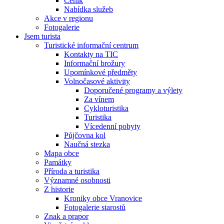
Ceník
Nabídka služeb
Akce v regionu
Fotogalerie
Jsem turista
Turistické informační centrum
Kontakty na TIC
Informační brožury
Upomínkové předměty
Volnočasové aktivity
Doporučené programy a výlety
Za vínem
Cykloturistika
Turistika
Vícedenní pobyty
Půjčovna kol
Naučná stezka
Mapa obce
Památky
Příroda a turistika
Významné osobnosti
Z historie
Kroniky obce Vranovice
Fotogalerie starostů
Znak a prapor