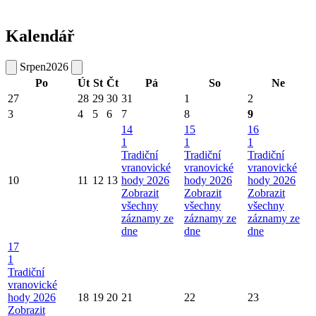
Kalendář
Srpen
2026
Po
Út
St
Čt
Pá
So
Ne
27
28
29
30
31
1
2
3
4
5
6
7
8
9
14
15
16
1
1
1
Tradiční
Tradiční
Tradiční
vranovické
vranovické
vranovické
10
11
12
13
hody 2026
hody 2026
hody 2026
Zobrazit
Zobrazit
Zobrazit
všechny
všechny
všechny
záznamy ze
záznamy ze
záznamy ze
dne
dne
dne
17
1
Tradiční
vranovické
hody 2026
18
19
20
21
22
23
Zobrazit