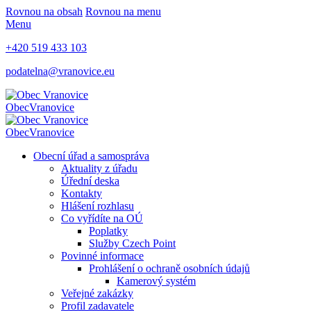
Rovnou na obsah
Rovnou na menu
Menu
+420 519 433 103
podatelna@vranovice.eu
Obec
Vranovice
Obec
Vranovice
Obecní úřad a samospráva
Aktuality z úřadu
Úřední deska
Kontakty
Hlášení rozhlasu
Co vyřídíte na OÚ
Poplatky
Služby Czech Point
Povinné informace
Prohlášení o ochraně osobních údajů
Kamerový systém
Veřejné zakázky
Profil zadavatele