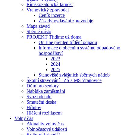
Římskokatolická farnost
Vranovický zpravodaj
Ceník inzerce
Zásady vydávání zpravodaje
Mapa závad
Sběrné místo
PROJEKT Třídíme už doma
On-line přehled třídění odpadu
Informace o obecním systému odpadového
hospodářství
2023
2024
2025
Stanoviště zvláštních sběrných nádob
Školní stravování - ZŠ a MŠ Vranovice
Dům pro seniory
Nabídka zaměstnání
Svoz odpadu
Smuteční deska
Hřbitov
Hlášení rozhlasem
Volný čas
Aktuality volný čas
Volnočasové události
Kulturní kalendář