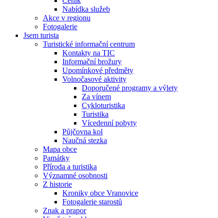
Ceník
Nabídka služeb
Akce v regionu
Fotogalerie
Jsem turista
Turistické informační centrum
Kontakty na TIC
Informační brožury
Upomínkové předměty
Volnočasové aktivity
Doporučené programy a výlety
Za vínem
Cykloturistika
Turistika
Vícedenní pobyty
Půjčovna kol
Naučná stezka
Mapa obce
Památky
Příroda a turistika
Významné osobnosti
Z historie
Kroniky obce Vranovice
Fotogalerie starostů
Znak a prapor