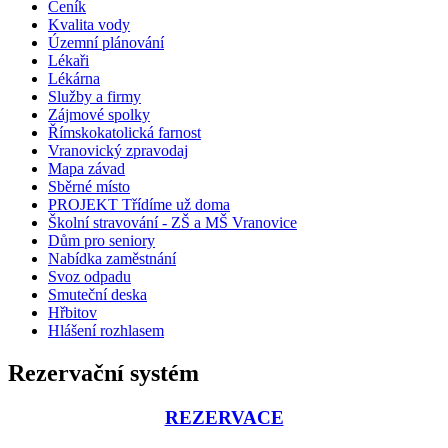
Ceník
Kvalita vody
Územní plánování
Lékaři
Lékárna
Služby a firmy
Zájmové spolky
Římskokatolická farnost
Vranovický zpravodaj
Mapa závad
Sběrné místo
PROJEKT Třídíme už doma
Školní stravování - ZŠ a MŠ Vranovice
Dům pro seniory
Nabídka zaměstnání
Svoz odpadu
Smuteční deska
Hřbitov
Hlášení rozhlasem
Rezervační systém
REZERVACE