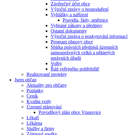
Závěrečný účet obce
Výroční zprávy o hospodaření
Vyhlášky a nařízení
Pravidla, řády, směrnice
Vybrané zákony a předpisy
Ostatní dokumenty
Výroční zpráva o poskytování informací
Program obnovy obce
Sbírka právních předpisů územních
samosprávných celků a některých
správních úřadů
Volby
Řád veřejného pohřebiště
Realizované projekty
Jsem občan
Aktuality pro občany
Poplatky
Ceník
Kvalita vody
Územní plánování
Povodňový plán obce Vranovice
Lékaři
Lékárna
Služby a firmy
Zájmové spolky