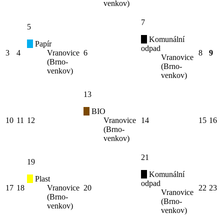
venkov)
7
5
Komunální
Papír
odpad
3
4
Vranovice
6
8
9
Vranovice
(Brno-
(Brno-
venkov)
venkov)
13
BIO
10
11
12
Vranovice
14
15
16
(Brno-
venkov)
21
19
Komunální
Plast
odpad
17
18
Vranovice
20
22
23
Vranovice
(Brno-
(Brno-
venkov)
venkov)