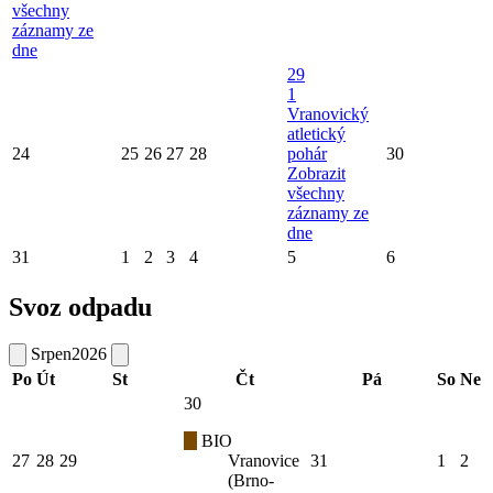
všechny
záznamy ze
dne
29
1
Vranovický
atletický
24
25
26
27
28
pohár
30
Zobrazit
všechny
záznamy ze
dne
31
1
2
3
4
5
6
Svoz odpadu
Srpen
2026
Po
Út
St
Čt
Pá
So
Ne
30
BIO
27
28
29
Vranovice
31
1
2
(Brno-