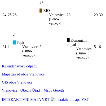
27
BIO
24
25
26
Vranovice
28
29
30
(Brno-
venkov)
4
2
Komunální
Papír
odpad
31
1
Vranovice
3
5
6
Vranovice
(Brno-
(Brno-
venkov)
venkov)
Kalendář svozu odpadu
Mapa závad obce Vranovice
GIS obce Vranovice
Vranovice - Obecní Úřad – Mapy Google
INTERAKTIVNÍ MAPA VRT