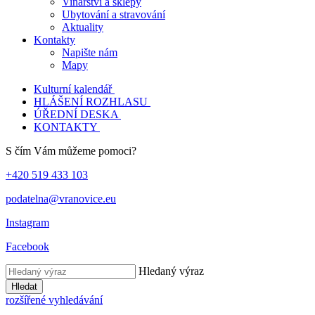
Vinařství a sklepy
Ubytování a stravování
Aktuality
Kontakty
Napište nám
Mapy
Kulturní kalendář
HLÁŠENÍ ROZHLASU
ÚŘEDNÍ DESKA
KONTAKTY
S čím Vám můžeme pomoci?
+420 519 433 103
podatelna@vranovice.eu
Instagram
Facebook
Hledaný výraz
Hledat
rozšířené vyhledávání