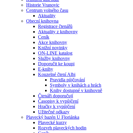
Historie Vranovic
Centrum volného času
Aktuality
Obecní knihovna
Registrace čtenářů
Aktuality z knihovny
Ceník
Akce knihovny
Knižní novinky
ON-LINE katalog
Služby knihovny
Doporučit ke koupi
E-knihy
Kouzelné čtení Albi
Pravidla půjčování
Symboly v knihách a hrách
Knihy dostupné v knihovně
Čtenáři doporučují
Časopisy k vypůjčení
Hračky k vypůjčení
Užitečné odkazy
Plavecký bazén U Floriánka
Plavecké kurzy
Rozvrh plaveckých hodin