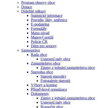
Program obnovy obce
Dotace
Důležité odkazy
Statistické informace
Pravidla, řády, směrnice
E-podatelna
Formuláře
Mapa závad
Mapový portál
Policie ČR
Dům pro seniory
Samospráva
Rada obce
Usnesení rady obce
Zastupitelstvo obce
Zápisy z jednání zastupitelstva obce
Starostka obce
Starosti starostky
Fotogalerie starostů
Výbory a komise
Příspěvkové organizace
Dokumenty
Zápisy z jednání zastupitelstva obce
Usnesení rady obce
Rozpočet obce