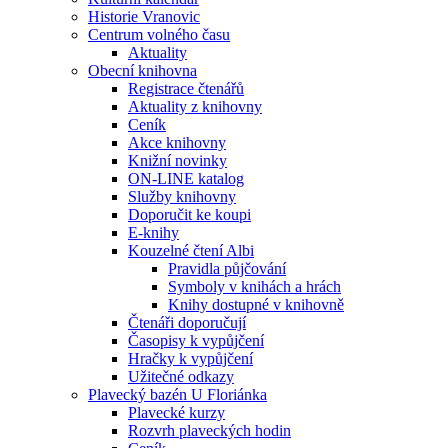
Historie Vranovic
Centrum volného času
Aktuality
Obecní knihovna
Registrace čtenářů
Aktuality z knihovny
Ceník
Akce knihovny
Knižní novinky
ON-LINE katalog
Služby knihovny
Doporučit ke koupi
E-knihy
Kouzelné čtení Albi
Pravidla půjčování
Symboly v knihách a hrách
Knihy dostupné v knihovně
Čtenáři doporučují
Časopisy k vypůjčení
Hračky k vypůjčení
Užitečné odkazy
Plavecký bazén U Floriánka
Plavecké kurzy
Rozvrh plaveckých hodin