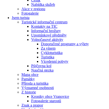
Ceník
Nabídka služeb
Akce v regionu
Fotogalerie
Jsem turista
Turistické informační centrum
Kontakty na TIC
Informační brožury
Upomínkové předměty
Volnočasové aktivity
Doporučené programy a výlety
Za vínem
Cykloturistika
Turistika
Vícedenní pobyty
Půjčovna kol
Naučná stezka
Mapa obce
Památky
Příroda a turistika
Významné osobnosti
Z historie
Kroniky obce Vranovice
Fotogalerie starostů
Znak a prapor