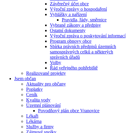
Závěrečný účet obce
Výroční zprávy o hospodaření
Vyhlášky a nařízení
Pravidla, řády, směrnice
Vybrané zákony a předpisy
Ostatní dokumenty
Výroční zpráva o poskytování informací
Program obnovy obce
Sbírka právních předpisů územních
samosprávných celků a některých
správních úřadů
Volby
Řád veřejného pohřebiště
Realizované projekty
Jsem občan
Aktuality pro občany
Poplatky
Ceník
Kvalita vody
Územní plánování
Povodňový plán obce Vranovice
Lékaři
Lékárna
Služby a firmy
Zájmové spolky