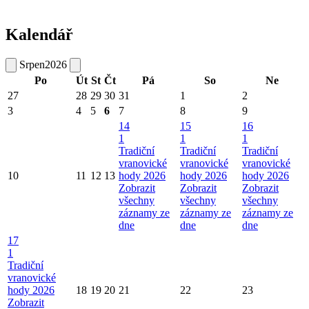
Kalendář
Srpen
2026
Po
Út
St
Čt
Pá
So
Ne
27
28
29
30
31
1
2
3
4
5
6
7
8
9
14
15
16
1
1
1
Tradiční
Tradiční
Tradiční
vranovické
vranovické
vranovické
10
11
12
13
hody 2026
hody 2026
hody 2026
Zobrazit
Zobrazit
Zobrazit
všechny
všechny
všechny
záznamy ze
záznamy ze
záznamy ze
dne
dne
dne
17
1
Tradiční
vranovické
hody 2026
18
19
20
21
22
23
Zobrazit