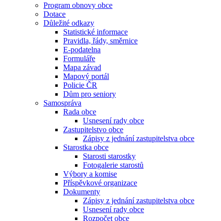
Program obnovy obce
Dotace
Důležité odkazy
Statistické informace
Pravidla, řády, směrnice
E-podatelna
Formuláře
Mapa závad
Mapový portál
Policie ČR
Dům pro seniory
Samospráva
Rada obce
Usnesení rady obce
Zastupitelstvo obce
Zápisy z jednání zastupitelstva obce
Starostka obce
Starosti starostky
Fotogalerie starostů
Výbory a komise
Příspěvkové organizace
Dokumenty
Zápisy z jednání zastupitelstva obce
Usnesení rady obce
Rozpočet obce