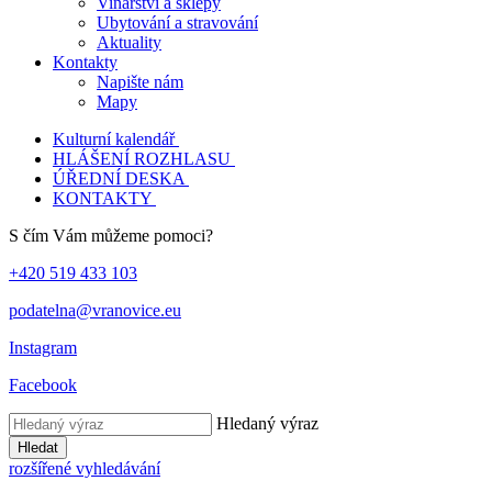
Vinařství a sklepy
Ubytování a stravování
Aktuality
Kontakty
Napište nám
Mapy
Kulturní kalendář
HLÁŠENÍ ROZHLASU
ÚŘEDNÍ DESKA
KONTAKTY
S čím Vám můžeme pomoci?
+420 519 433 103
podatelna@vranovice.eu
Instagram
Facebook
Hledaný výraz
Hledat
rozšířené vyhledávání