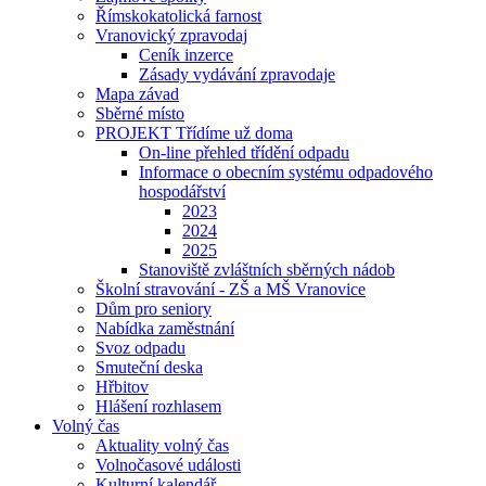
Římskokatolická farnost
Vranovický zpravodaj
Ceník inzerce
Zásady vydávání zpravodaje
Mapa závad
Sběrné místo
PROJEKT Třídíme už doma
On-line přehled třídění odpadu
Informace o obecním systému odpadového
hospodářství
2023
2024
2025
Stanoviště zvláštních sběrných nádob
Školní stravování - ZŠ a MŠ Vranovice
Dům pro seniory
Nabídka zaměstnání
Svoz odpadu
Smuteční deska
Hřbitov
Hlášení rozhlasem
Volný čas
Aktuality volný čas
Volnočasové události
Kulturní kalendář