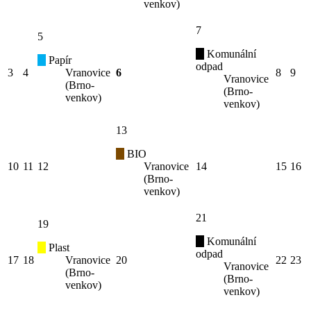
venkov)
7
5
Komunální
Papír
odpad
3
4
Vranovice
6
8
9
Vranovice
(Brno-
(Brno-
venkov)
venkov)
13
BIO
10
11
12
Vranovice
14
15
16
(Brno-
venkov)
21
19
Komunální
Plast
odpad
17
18
Vranovice
20
22
23
Vranovice
(Brno-
(Brno-
venkov)
venkov)