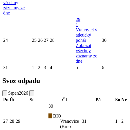
všechny
záznamy ze
dne
29
1
Vranovický
atletický
24
25
26
27
28
pohár
30
Zobrazit
všechny
záznamy ze
dne
31
1
2
3
4
5
6
Svoz odpadu
Srpen
2026
Po
Út
St
Čt
Pá
So
Ne
30
BIO
27
28
29
Vranovice
31
1
2
(Brno-