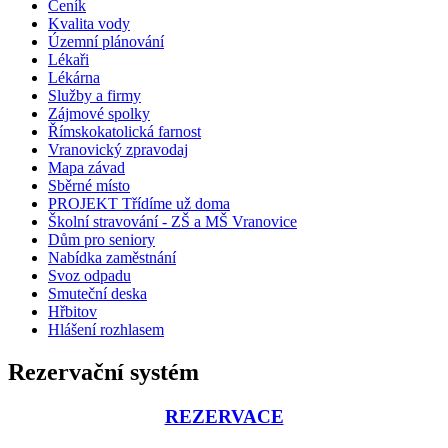
Ceník
Kvalita vody
Územní plánování
Lékaři
Lékárna
Služby a firmy
Zájmové spolky
Římskokatolická farnost
Vranovický zpravodaj
Mapa závad
Sběrné místo
PROJEKT Třídíme už doma
Školní stravování - ZŠ a MŠ Vranovice
Dům pro seniory
Nabídka zaměstnání
Svoz odpadu
Smuteční deska
Hřbitov
Hlášení rozhlasem
Rezervační systém
REZERVACE