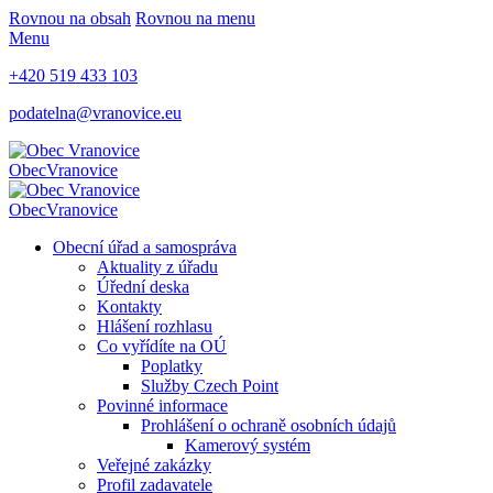
Rovnou na obsah
Rovnou na menu
Menu
+420 519 433 103
podatelna@vranovice.eu
Obec
Vranovice
Obec
Vranovice
Obecní úřad a samospráva
Aktuality z úřadu
Úřední deska
Kontakty
Hlášení rozhlasu
Co vyřídíte na OÚ
Poplatky
Služby Czech Point
Povinné informace
Prohlášení o ochraně osobních údajů
Kamerový systém
Veřejné zakázky
Profil zadavatele