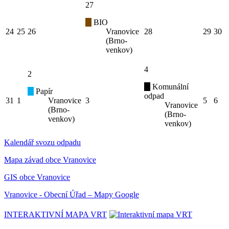
27
BIO
24
25
26
Vranovice
28
29
30
(Brno-
venkov)
4
2
Komunální
Papír
odpad
31
1
Vranovice
3
5
6
Vranovice
(Brno-
(Brno-
venkov)
venkov)
Kalendář svozu odpadu
Mapa závad obce Vranovice
GIS obce Vranovice
Vranovice - Obecní Úřad – Mapy Google
INTERAKTIVNÍ MAPA VRT