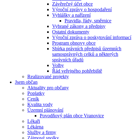
Závěrečný účet obce
Výroční zprávy o hospodaření
Vyhlášky a nařízení
Pravidla, řády, směrnice
Vybrané zákony a předpisy
Ostatní dokumenty
Výroční zpráva o poskytování informací
Program obnovy obce
Sbírka právních předpisů územních
samosprávných celků a některých
správních úřadů
Volby
Řád veřejného pohřebiště
Realizované projekty
Jsem občan
Aktuality pro občany
Poplatky
Ceník
Kvalita vody
Územní plánování
Povodňový plán obce Vranovice
Lékaři
Lékárna
Služby a firmy
Zájmové spolky