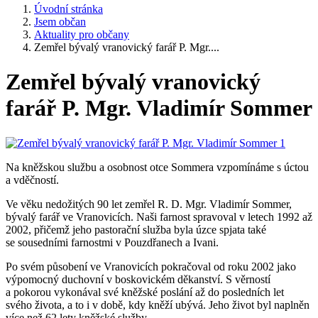
Úvodní stránka
Jsem občan
Aktuality pro občany
Zemřel bývalý vranovický farář P. Mgr....
Zemřel bývalý vranovický
farář P. Mgr. Vladimír Sommer
Na kněžskou službu a osobnost otce Sommera vzpomínáme s úctou
a vděčností.
Ve věku nedožitých 90 let zemřel R. D. Mgr. Vladimír Sommer,
bývalý farář ve Vranovicích. Naši farnost spravoval v letech 1992 až
2002, přičemž jeho pastorační služba byla úzce spjata také
se sousedními farnostmi v Pouzdřanech a Ivani.
Po svém působení ve Vranovicích pokračoval od roku 2002 jako
výpomocný duchovní v boskovickém děkanství. S věrností
a pokorou vykonával své kněžské poslání až do posledních let
svého života, a to i v době, kdy kněží ubývá. Jeho život byl naplněn
více než 62 lety kněžské služby.