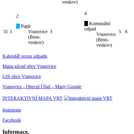
venkov)
4
2
Komunální
Papír
odpad
31
1
Vranovice
3
5
6
Vranovice
(Brno-
(Brno-
venkov)
venkov)
Kalendář svozu odpadu
Mapa závad obce Vranovice
GIS obce Vranovice
Vranovice - Obecní Úřad – Mapy Google
INTERAKTIVNÍ MAPA VRT
Instagram
Facebook
Informace,