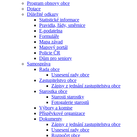
Program obnovy obce
Dotace
Důležité odkazy
Statistické informace
Pravidla, řády, směrnice
E-podatelna
Formuláře
Mapa závad
Mapový portál
Policie ČR
Dům pro seniory
Samospráva
Rada obce
Usnesení rady obce
Zastupitelstvo obce
Zápisy z jednání zastupitelstva obce
Starostka obce
Starosti starostky
Fotogalerie starostů
Výbory a komise
Příspěvkové organizace
Dokumenty
Zápisy z jednání zastupitelstva obce
Usnesení rady obce
Rozpočet obce