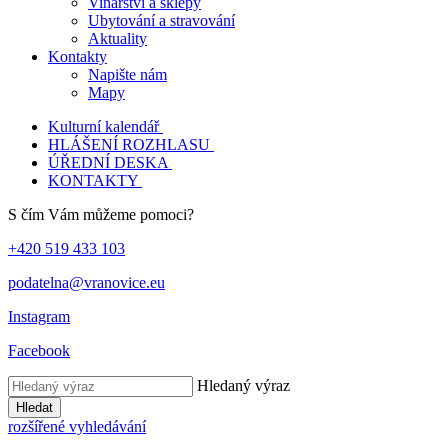
Vinařství a sklepy
Ubytování a stravování
Aktuality
Kontakty
Napište nám
Mapy
Kulturní kalendář
HLÁŠENÍ ROZHLASU
ÚŘEDNÍ DESKA
KONTAKTY
S čím Vám můžeme pomoci?
+420 519 433 103
podatelna@vranovice.eu
Instagram
Facebook
Hledaný výraz
Hledat
rozšířené vyhledávání