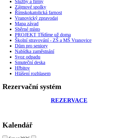
Služby a firmy
Zájmové spolky
Římskokatolická farnost
Vranovický zpravodaj
Mapa závad
Sběrné místo
PROJEKT Třídíme už doma
Školní stravování - ZŠ a MŠ Vranovice
Dům pro seniory
Nabídka zaměstnání
Svoz odpadu
Smuteční deska
Hřbitov
Hlášení rozhlasem
Rezervační systém
REZERVACE
Kalendář