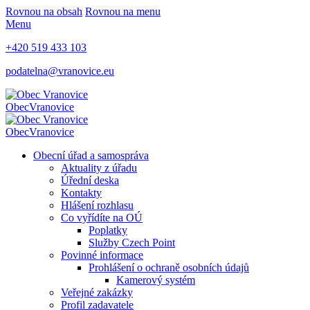
Rovnou na obsah
Rovnou na menu
Menu
+420 519 433 103
podatelna@vranovice.eu
Obec
Vranovice
Obec
Vranovice
Obecní úřad a samospráva
Aktuality z úřadu
Úřední deska
Kontakty
Hlášení rozhlasu
Co vyřídíte na OÚ
Poplatky
Služby Czech Point
Povinné informace
Prohlášení o ochraně osobních údajů
Kamerový systém
Veřejné zakázky
Profil zadavatele