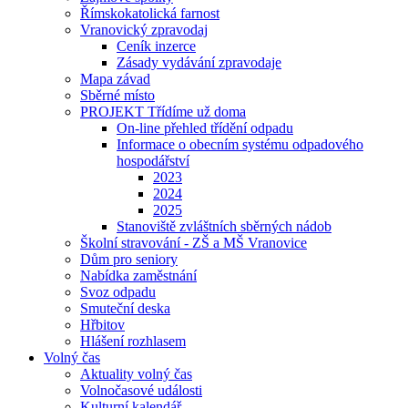
Římskokatolická farnost
Vranovický zpravodaj
Ceník inzerce
Zásady vydávání zpravodaje
Mapa závad
Sběrné místo
PROJEKT Třídíme už doma
On-line přehled třídění odpadu
Informace o obecním systému odpadového
hospodářství
2023
2024
2025
Stanoviště zvláštních sběrných nádob
Školní stravování - ZŠ a MŠ Vranovice
Dům pro seniory
Nabídka zaměstnání
Svoz odpadu
Smuteční deska
Hřbitov
Hlášení rozhlasem
Volný čas
Aktuality volný čas
Volnočasové události
Kulturní kalendář