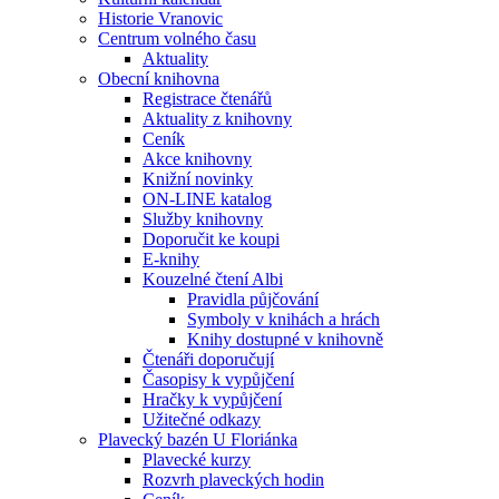
Historie Vranovic
Centrum volného času
Aktuality
Obecní knihovna
Registrace čtenářů
Aktuality z knihovny
Ceník
Akce knihovny
Knižní novinky
ON-LINE katalog
Služby knihovny
Doporučit ke koupi
E-knihy
Kouzelné čtení Albi
Pravidla půjčování
Symboly v knihách a hrách
Knihy dostupné v knihovně
Čtenáři doporučují
Časopisy k vypůjčení
Hračky k vypůjčení
Užitečné odkazy
Plavecký bazén U Floriánka
Plavecké kurzy
Rozvrh plaveckých hodin