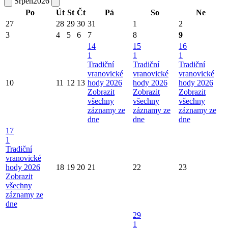
Srpen
2026
Po
Út
St
Čt
Pá
So
Ne
27
28
29
30
31
1
2
3
4
5
6
7
8
9
14
15
16
1
1
1
Tradiční
Tradiční
Tradiční
vranovické
vranovické
vranovické
10
11
12
13
hody 2026
hody 2026
hody 2026
Zobrazit
Zobrazit
Zobrazit
všechny
všechny
všechny
záznamy ze
záznamy ze
záznamy ze
dne
dne
dne
17
1
Tradiční
vranovické
hody 2026
18
19
20
21
22
23
Zobrazit
všechny
záznamy ze
dne
29
1