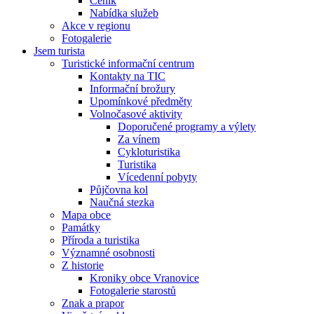
Ceník
Nabídka služeb
Akce v regionu
Fotogalerie
Jsem turista
Turistické informační centrum
Kontakty na TIC
Informační brožury
Upomínkové předměty
Volnočasové aktivity
Doporučené programy a výlety
Za vínem
Cykloturistika
Turistika
Vícedenní pobyty
Půjčovna kol
Naučná stezka
Mapa obce
Památky
Příroda a turistika
Významné osobnosti
Z historie
Kroniky obce Vranovice
Fotogalerie starostů
Znak a prapor