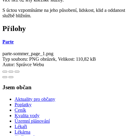
S úctou vzpomínáme na jeho působení, lidskost, klid a oddanost
službě bližním.
Přílohy
Parte
parte-sommer_page_1.png
Typ souboru: PNG obrázek, Velikost: 110,82 kB
Autor:
Správce Webu
Jsem občan
Aktuality pro občany
Poplatky
Ceník
Kvalita vody
Územní plánování
Lékaři
Lékárna