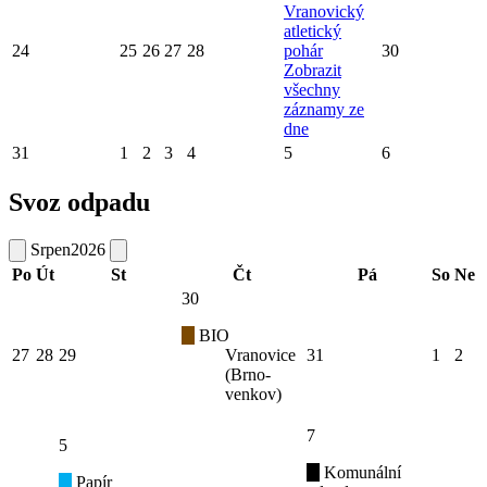
Vranovický
atletický
24
25
26
27
28
pohár
30
Zobrazit
všechny
záznamy ze
dne
31
1
2
3
4
5
6
Svoz odpadu
Srpen
2026
Po
Út
St
Čt
Pá
So
Ne
30
BIO
27
28
29
Vranovice
31
1
2
(Brno-
venkov)
7
5
Komunální
Papír