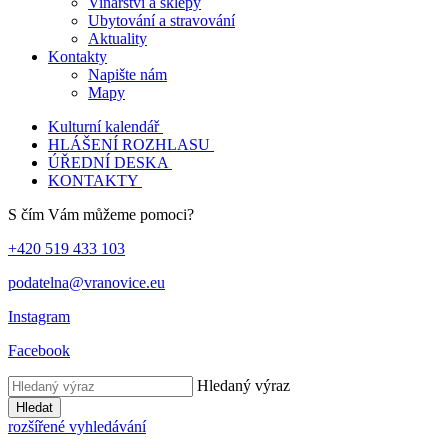
Vinařství a sklepy
Ubytování a stravování
Aktuality
Kontakty
Napište nám
Mapy
Kulturní kalendář
HLÁŠENÍ ROZHLASU
ÚŘEDNÍ DESKA
KONTAKTY
S čím Vám můžeme pomoci?
+420 519 433 103
podatelna@vranovice.eu
Instagram
Facebook
Hledaný výraz
Hledat
rozšířené vyhledávání