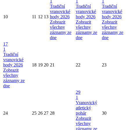
1
1
1
Tradiční
Tradiční
Tradiční
vranovické
vranovické
vranovické
10
11
12
13
hody 2026
hody 2026
hody 2026
Zobrazit
Zobrazit
Zobrazit
všechny
všechny
všechny
záznamy ze
záznamy ze
záznamy ze
dne
dne
dne
17
1
Tradiční
vranovické
hody 2026
18
19
20
21
22
23
Zobrazit
všechny
záznamy ze
dne
29
1
Vranovický
atletický
24
25
26
27
28
pohár
30
Zobrazit
všechny
záznamy ze