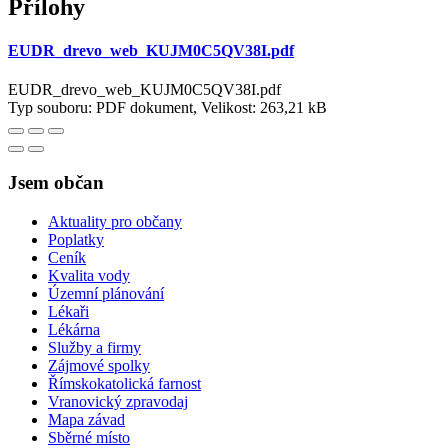
Přílohy
EUDR_drevo_web_KUJM0C5QV38I.pdf
EUDR_drevo_web_KUJM0C5QV38I.pdf
Typ souboru: PDF dokument, Velikost: 263,21 kB
Jsem občan
Aktuality pro občany
Poplatky
Ceník
Kvalita vody
Územní plánování
Lékaři
Lékárna
Služby a firmy
Zájmové spolky
Římskokatolická farnost
Vranovický zpravodaj
Mapa závad
Sběrné místo