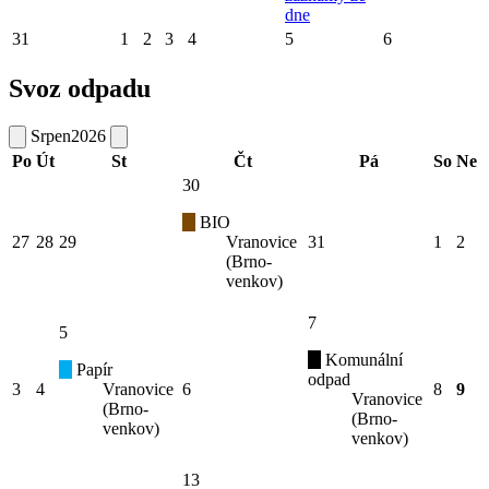
dne
31
1
2
3
4
5
6
Svoz odpadu
Srpen
2026
Po
Út
St
Čt
Pá
So
Ne
30
BIO
27
28
29
Vranovice
31
1
2
(Brno-
venkov)
7
5
Komunální
Papír
odpad
3
4
Vranovice
6
8
9
Vranovice
(Brno-
(Brno-
venkov)
venkov)
13