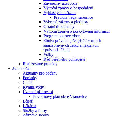
Závěrečný účet obce
Výroční zprávy o hospodaření
Vyhlášky a nařízení
Pravidla, řády, směrnice
Vybrané zákony a předpisy
Ostatní dokumenty
Výroční zpráva o poskytování informací
Program obnovy obce
Sbírka právních předpisů územních
samosprávných celků a některých
správních úřadů
Volby
Řád veřejného pohřebiště
Realizované projekty
Jsem občan
Aktuality pro občany
Poplatky
Ceník
Kvalita vody
Územní plánování
Povodňový plán obce Vranovice
Lékaři
Lékárna
Služby a firmy
Zájmové spolky