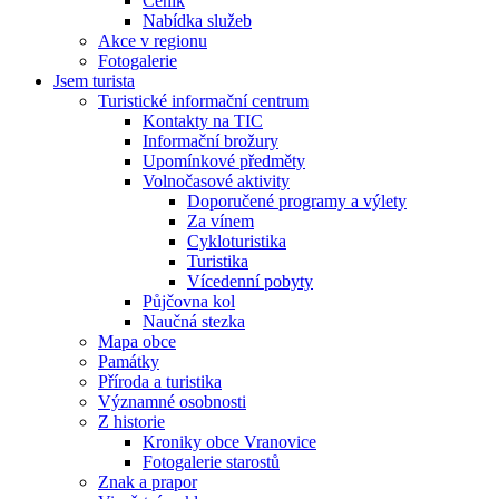
Ceník
Nabídka služeb
Akce v regionu
Fotogalerie
Jsem turista
Turistické informační centrum
Kontakty na TIC
Informační brožury
Upomínkové předměty
Volnočasové aktivity
Doporučené programy a výlety
Za vínem
Cykloturistika
Turistika
Vícedenní pobyty
Půjčovna kol
Naučná stezka
Mapa obce
Památky
Příroda a turistika
Významné osobnosti
Z historie
Kroniky obce Vranovice
Fotogalerie starostů
Znak a prapor