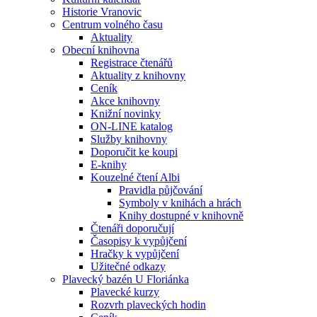
Historie Vranovic
Centrum volného času
Aktuality
Obecní knihovna
Registrace čtenářů
Aktuality z knihovny
Ceník
Akce knihovny
Knižní novinky
ON-LINE katalog
Služby knihovny
Doporučit ke koupi
E-knihy
Kouzelné čtení Albi
Pravidla půjčování
Symboly v knihách a hrách
Knihy dostupné v knihovně
Čtenáři doporučují
Časopisy k vypůjčení
Hračky k vypůjčení
Užitečné odkazy
Plavecký bazén U Floriánka
Plavecké kurzy
Rozvrh plaveckých hodin