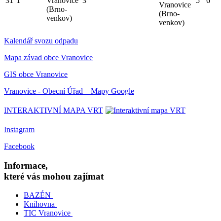
31
1
Vranovice
3
5
6
Vranovice
(Brno-
(Brno-
venkov)
venkov)
Kalendář svozu odpadu
Mapa závad obce Vranovice
GIS obce Vranovice
Vranovice - Obecní Úřad – Mapy Google
INTERAKTIVNÍ MAPA VRT
Instagram
Facebook
Informace,
které vás mohou zajímat
BAZÉN
Knihovna
TIC Vranovice