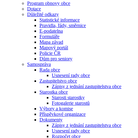
Program obnovy obce
Dotace
Důležité odkazy
Statistické informace
Pravidla, řády, směrnice
E-podatelna
Formuláře
Mapa závad
Mapový portál
Policie ČR
Dům pro seniory
Samospráva
Rada obce
Usnesení rady obce
Zastupitelstvo obce
Zápisy z jednání zastupitelstva obce
Starostka obce
Starosti starostky
Fotogalerie starostů
Výbory a komise
Příspěvkové organizace
Dokumenty
Zápisy z jednání zastupitelstva obce
Usnesení rady obce
Rozpočet obce