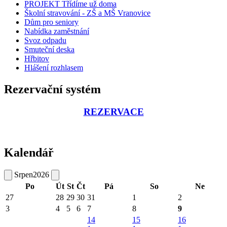
PROJEKT Třídíme už doma
Školní stravování - ZŠ a MŠ Vranovice
Dům pro seniory
Nabídka zaměstnání
Svoz odpadu
Smuteční deska
Hřbitov
Hlášení rozhlasem
Rezervační systém
REZERVACE
Kalendář
Srpen
2026
Po
Út
St
Čt
Pá
So
Ne
27
28
29
30
31
1
2
3
4
5
6
7
8
9
14
15
16