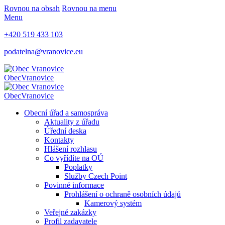
Rovnou na obsah
Rovnou na menu
Menu
+420 519 433 103
podatelna@vranovice.eu
Obec
Vranovice
Obec
Vranovice
Obecní úřad a samospráva
Aktuality z úřadu
Úřední deska
Kontakty
Hlášení rozhlasu
Co vyřídíte na OÚ
Poplatky
Služby Czech Point
Povinné informace
Prohlášení o ochraně osobních údajů
Kamerový systém
Veřejné zakázky
Profil zadavatele