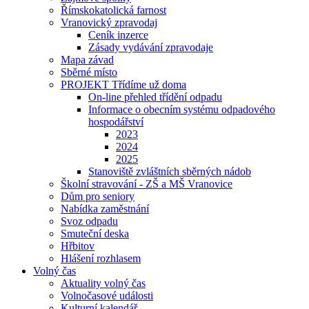
Římskokatolická farnost
Vranovický zpravodaj
Ceník inzerce
Zásady vydávání zpravodaje
Mapa závad
Sběrné místo
PROJEKT Třídíme už doma
On-line přehled třídění odpadu
Informace o obecním systému odpadového
hospodářství
2023
2024
2025
Stanoviště zvláštních sběrných nádob
Školní stravování - ZŠ a MŠ Vranovice
Dům pro seniory
Nabídka zaměstnání
Svoz odpadu
Smuteční deska
Hřbitov
Hlášení rozhlasem
Volný čas
Aktuality volný čas
Volnočasové události
Kulturní kalendář