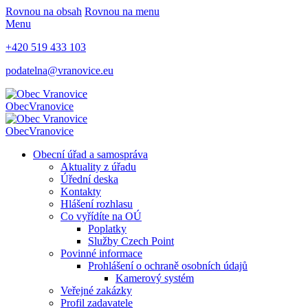
Rovnou na obsah
Rovnou na menu
Menu
+420 519 433 103
podatelna@vranovice.eu
Obec
Vranovice
Obec
Vranovice
Obecní úřad a samospráva
Aktuality z úřadu
Úřední deska
Kontakty
Hlášení rozhlasu
Co vyřídíte na OÚ
Poplatky
Služby Czech Point
Povinné informace
Prohlášení o ochraně osobních údajů
Kamerový systém
Veřejné zakázky
Profil zadavatele