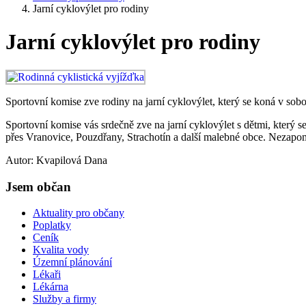
Jarní cyklovýlet pro rodiny
Jarní cyklovýlet pro rodiny
Sportovní komise zve rodiny na jarní cyklovýlet, který se koná v sob
Sportovní komise vás srdečně zve na jarní cyklovýlet s dětmi, který
přes Vranovice, Pouzdřany, Strachotín a další malebné obce. Nezapom
Autor:
Kvapilová Dana
Jsem občan
Aktuality pro občany
Poplatky
Ceník
Kvalita vody
Územní plánování
Lékaři
Lékárna
Služby a firmy