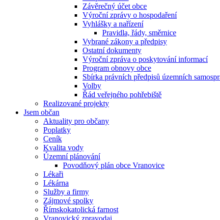
Závěrečný účet obce
Výroční zprávy o hospodaření
Vyhlášky a nařízení
Pravidla, řády, směrnice
Vybrané zákony a předpisy
Ostatní dokumenty
Výroční zpráva o poskytování informací
Program obnovy obce
Sbírka právních předpisů územních samospr
Volby
Řád veřejného pohřebiště
Realizované projekty
Jsem občan
Aktuality pro občany
Poplatky
Ceník
Kvalita vody
Územní plánování
Povodňový plán obce Vranovice
Lékaři
Lékárna
Služby a firmy
Zájmové spolky
Římskokatolická farnost
Vranovický zpravodaj