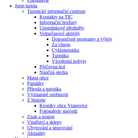
Fotogalerie
Jsem turista
Turistické informační centrum
Kontakty na TIC
Informační brožury
Upomínkové předměty
Volnočasové aktivity
Doporučené programy a výlety
Za vínem
Cykloturistika
Turistika
Vícedenní pobyty
Půjčovna kol
Naučná stezka
Mapa obce
Památky
Příroda a turistika
Významné osobnosti
Z historie
Kroniky obce Vranovice
Fotogalerie starostů
Znak a prapor
Vinařství a sklepy
Ubytování a stravování
Aktuality