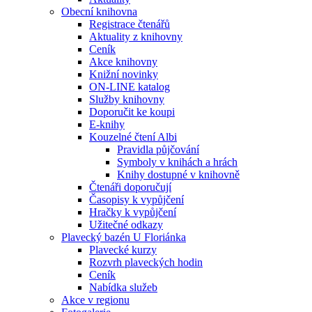
Obecní knihovna
Registrace čtenářů
Aktuality z knihovny
Ceník
Akce knihovny
Knižní novinky
ON-LINE katalog
Služby knihovny
Doporučit ke koupi
E-knihy
Kouzelné čtení Albi
Pravidla půjčování
Symboly v knihách a hrách
Knihy dostupné v knihovně
Čtenáři doporučují
Časopisy k vypůjčení
Hračky k vypůjčení
Užitečné odkazy
Plavecký bazén U Floriánka
Plavecké kurzy
Rozvrh plaveckých hodin
Ceník
Nabídka služeb
Akce v regionu