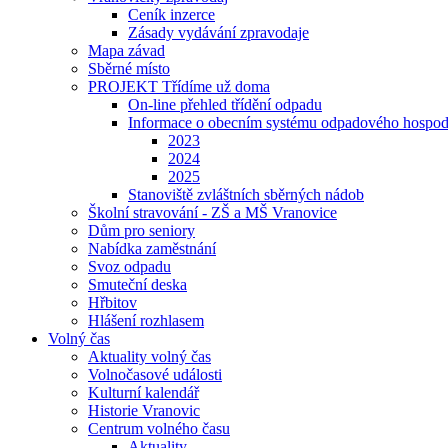
Ceník inzerce
Zásady vydávání zpravodaje
Mapa závad
Sběrné místo
PROJEKT Třídíme už doma
On-line přehled třídění odpadu
Informace o obecním systému odpadového hospod
2023
2024
2025
Stanoviště zvláštních sběrných nádob
Školní stravování - ZŠ a MŠ Vranovice
Dům pro seniory
Nabídka zaměstnání
Svoz odpadu
Smuteční deska
Hřbitov
Hlášení rozhlasem
Volný čas
Aktuality volný čas
Volnočasové události
Kulturní kalendář
Historie Vranovic
Centrum volného času
Aktuality