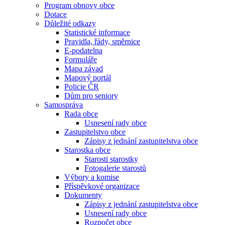
Program obnovy obce
Dotace
Důležité odkazy
Statistické informace
Pravidla, řády, směrnice
E-podatelna
Formuláře
Mapa závad
Mapový portál
Policie ČR
Dům pro seniory
Samospráva
Rada obce
Usnesení rady obce
Zastupitelstvo obce
Zápisy z jednání zastupitelstva obce
Starostka obce
Starosti starostky
Fotogalerie starostů
Výbory a komise
Příspěvkové organizace
Dokumenty
Zápisy z jednání zastupitelstva obce
Usnesení rady obce
Rozpočet obce