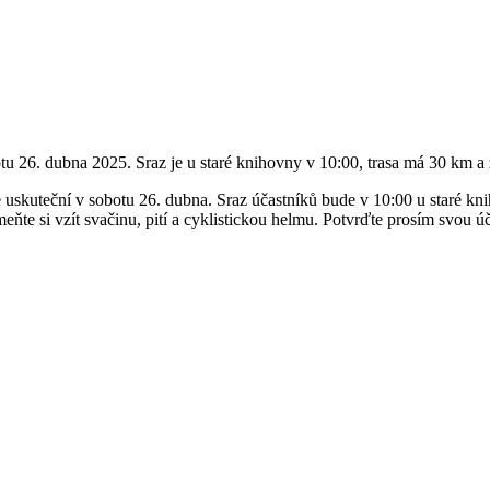
otu 26. dubna 2025. Sraz je u staré knihovny v 10:00, trasa má 30 km 
 se uskuteční v sobotu 26. dubna. Sraz účastníků bude v 10:00 u staré 
eňte si vzít svačinu, pití a cyklistickou helmu. Potvrďte prosím svou 