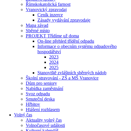
Římskokatolická farnost
Vranovický zpravodaj
Ceník inzerce
Zásady vydávání zpravodaje
Mapa závad
Sběrné místo
PROJEKT Třídíme už doma
On-line přehled třídění odpadu
Informace o obecním systému odpadového
hospodářství
2023
2024
2025
Stanoviště zvláštních sběrných nádob
Školní stravování - ZŠ a MŠ Vranovice
Dům pro seniory
Nabídka zaměstnání
Svoz odpadu
Smuteční deska
Hřbitov
Hlášení rozhlasem
Volný čas
Aktuality volný čas
Volnočasové události
Kulturní kalendář