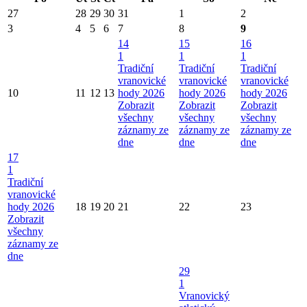
27
28
29
30
31
1
2
3
4
5
6
7
8
9
14
15
16
1
1
1
Tradiční
Tradiční
Tradiční
vranovické
vranovické
vranovické
10
11
12
13
hody 2026
hody 2026
hody 2026
Zobrazit
Zobrazit
Zobrazit
všechny
všechny
všechny
záznamy ze
záznamy ze
záznamy ze
dne
dne
dne
17
1
Tradiční
vranovické
hody 2026
18
19
20
21
22
23
Zobrazit
všechny
záznamy ze
dne
29
1
Vranovický