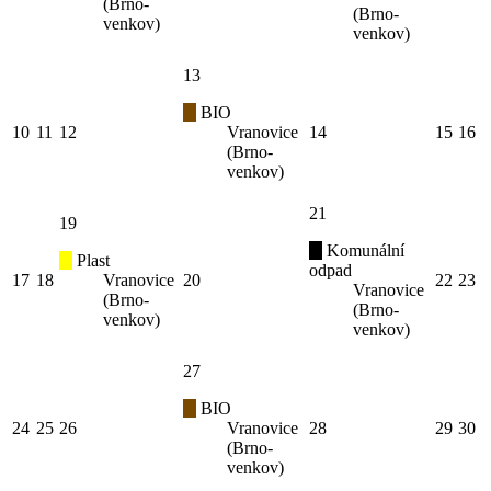
(Brno-
(Brno-
venkov)
venkov)
13
BIO
10
11
12
Vranovice
14
15
16
(Brno-
venkov)
21
19
Komunální
Plast
odpad
17
18
Vranovice
20
22
23
Vranovice
(Brno-
(Brno-
venkov)
venkov)
27
BIO
24
25
26
Vranovice
28
29
30
(Brno-
venkov)