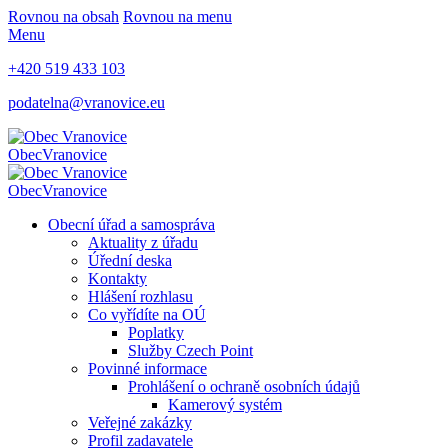
Rovnou na obsah
Rovnou na menu
Menu
+420 519 433 103
podatelna@vranovice.eu
Obec
Vranovice
Obec
Vranovice
Obecní úřad a samospráva
Aktuality z úřadu
Úřední deska
Kontakty
Hlášení rozhlasu
Co vyřídíte na OÚ
Poplatky
Služby Czech Point
Povinné informace
Prohlášení o ochraně osobních údajů
Kamerový systém
Veřejné zakázky
Profil zadavatele