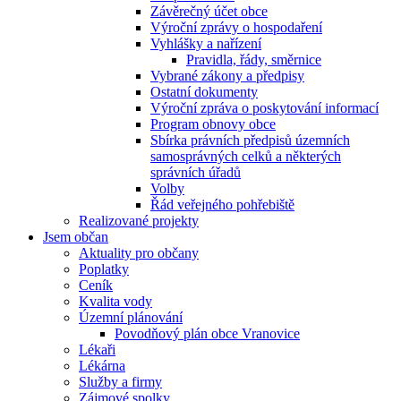
Závěrečný účet obce
Výroční zprávy o hospodaření
Vyhlášky a nařízení
Pravidla, řády, směrnice
Vybrané zákony a předpisy
Ostatní dokumenty
Výroční zpráva o poskytování informací
Program obnovy obce
Sbírka právních předpisů územních
samosprávných celků a některých
správních úřadů
Volby
Řád veřejného pohřebiště
Realizované projekty
Jsem občan
Aktuality pro občany
Poplatky
Ceník
Kvalita vody
Územní plánování
Povodňový plán obce Vranovice
Lékaři
Lékárna
Služby a firmy
Zájmové spolky