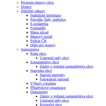
Program obnovy obce
Dotace
Důležité odkazy
Statistické informace
Pravidla, řády, směrnice
E-podatelna
Formuláře
Mapa závad
Mapový portál
Policie ČR
Dům pro seniory
Samospráva
Rada obce
Usnesení rady obce
Zastupitelstvo obce
Zápisy z jednání zastupitelstva obce
Starostka obce
Starosti starostky
Fotogalerie starostů
Výbory a komise
Příspěvkové organizace
Dokumenty
Zápisy z jednání zastupitelstva obce
Usnesení rady obce
Rozpočet obce