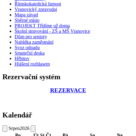
Římskokatolická farnost
Vranovický zpravodaj
Mapa závad
Sběrné místo
PROJEKT Třídíme už doma
Školní stravování - ZŠ a MŠ Vranovice
Dům pro seniory
Nabídka zaměstnání
Svoz odpadu
Smuteční deska
Hřbitov
Hlášení rozhlasem
Rezervační systém
REZERVACE
Kalendář
Srpen
2026
Po
Út
St
Čt
Pá
So
Ne