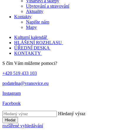
Vinařství a sklepy
Ubytování a stravování
Aktuality
Kontakty
Napište nám
Mapy
Kulturní kalendář
HLÁŠENÍ ROZHLASU
ÚŘEDNÍ DESKA
KONTAKTY
S čím Vám můžeme pomoci?
+420 519 433 103
podatelna@vranovice.eu
Instagram
Facebook
Hledaný výraz
Hledat
rozšířené vyhledávání