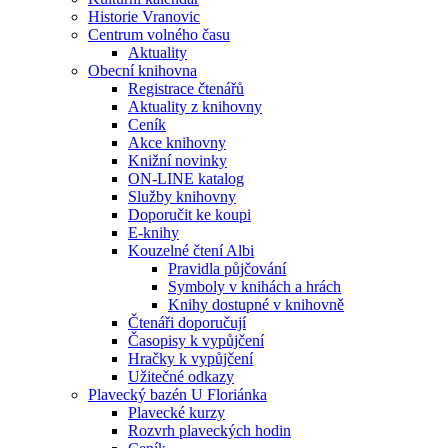
Historie Vranovic
Centrum volného času
Aktuality
Obecní knihovna
Registrace čtenářů
Aktuality z knihovny
Ceník
Akce knihovny
Knižní novinky
ON-LINE katalog
Služby knihovny
Doporučit ke koupi
E-knihy
Kouzelné čtení Albi
Pravidla půjčování
Symboly v knihách a hrách
Knihy dostupné v knihovně
Čtenáři doporučují
Časopisy k vypůjčení
Hračky k vypůjčení
Užitečné odkazy
Plavecký bazén U Floriánka
Plavecké kurzy
Rozvrh plaveckých hodin