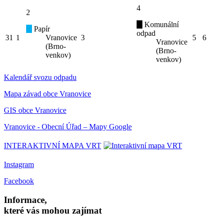
4
2
Komunální
Papír
odpad
31
1
Vranovice
3
5
6
Vranovice
(Brno-
(Brno-
venkov)
venkov)
Kalendář svozu odpadu
Mapa závad obce Vranovice
GIS obce Vranovice
Vranovice - Obecní Úřad – Mapy Google
INTERAKTIVNÍ MAPA VRT
Instagram
Facebook
Informace,
které vás mohou zajímat