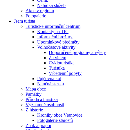
Ceník
Nabídka služeb
Akce v regionu
Fotogalerie
Jsem turista
Turistické informační centrum
Kontakty na TIC
Informační brožury
Upomínkové předměty
Volnočasové aktivity
Doporučené programy a výlety
Za vínem
Cykloturistika
Turistika
Vícedenní pobyty
Půjčovna kol
Naučná stezka
Mapa obce
Památky
Příroda a turistika
Významné osobnosti
Z historie
Kroniky obce Vranovice
Fotogalerie starostů
Znak a prapor