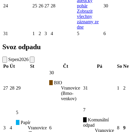
atletický
24
25
26
27
28
pohár
30
Zobrazit
všechny
záznamy ze
dne
31
1
2
3
4
5
6
Svoz odpadu
Srpen
2026
Po
Út
St
Čt
Pá
So
Ne
30
BIO
27
28
29
Vranovice
31
1
2
(Brno-
venkov)
7
5
Komunální
Papír
odpad
3
4
Vranovice
6
8
9
Vranovice