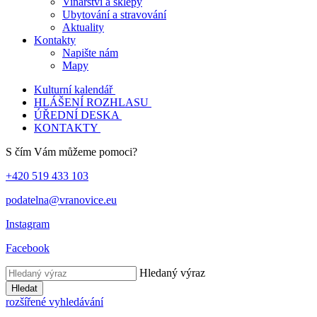
Vinařství a sklepy
Ubytování a stravování
Aktuality
Kontakty
Napište nám
Mapy
Kulturní kalendář
HLÁŠENÍ ROZHLASU
ÚŘEDNÍ DESKA
KONTAKTY
S čím Vám můžeme pomoci?
+420 519 433 103
podatelna@vranovice.eu
Instagram
Facebook
Hledaný výraz
Hledat
rozšířené vyhledávání