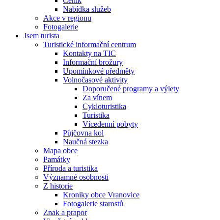
Ceník
Nabídka služeb
Akce v regionu
Fotogalerie
Jsem turista
Turistické informační centrum
Kontakty na TIC
Informační brožury
Upomínkové předměty
Volnočasové aktivity
Doporučené programy a výlety
Za vínem
Cykloturistika
Turistika
Vícedenní pobyty
Půjčovna kol
Naučná stezka
Mapa obce
Památky
Příroda a turistika
Významné osobnosti
Z historie
Kroniky obce Vranovice
Fotogalerie starostů
Znak a prapor