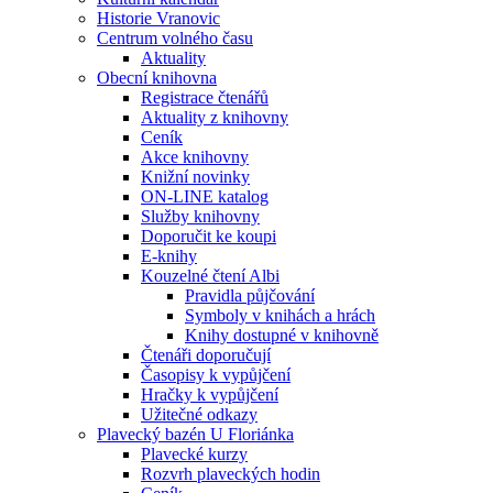
Historie Vranovic
Centrum volného času
Aktuality
Obecní knihovna
Registrace čtenářů
Aktuality z knihovny
Ceník
Akce knihovny
Knižní novinky
ON-LINE katalog
Služby knihovny
Doporučit ke koupi
E-knihy
Kouzelné čtení Albi
Pravidla půjčování
Symboly v knihách a hrách
Knihy dostupné v knihovně
Čtenáři doporučují
Časopisy k vypůjčení
Hračky k vypůjčení
Užitečné odkazy
Plavecký bazén U Floriánka
Plavecké kurzy
Rozvrh plaveckých hodin