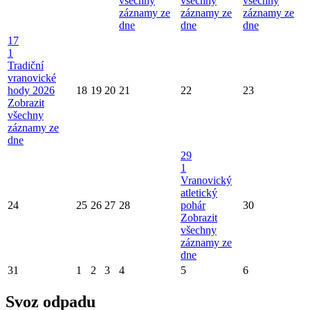
všechny
všechny
všechny
záznamy ze
záznamy ze
záznamy ze
dne
dne
dne
17
1
Tradiční
vranovické
hody 2026
18
19
20
21
22
23
Zobrazit
všechny
záznamy ze
dne
29
1
Vranovický
atletický
24
25
26
27
28
pohár
30
Zobrazit
všechny
záznamy ze
dne
31
1
2
3
4
5
6
Svoz odpadu