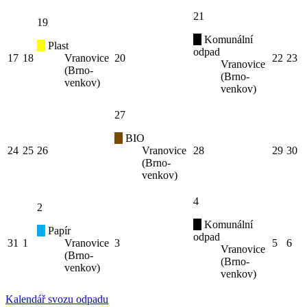
21
19
Komunální
Plast
odpad
17
18
Vranovice
20
22
23
Vranovice
(Brno-
(Brno-
venkov)
venkov)
27
BIO
24
25
26
Vranovice
28
29
30
(Brno-
venkov)
4
2
Komunální
Papír
odpad
31
1
Vranovice
3
5
6
Vranovice
(Brno-
(Brno-
venkov)
venkov)
Kalendář svozu odpadu