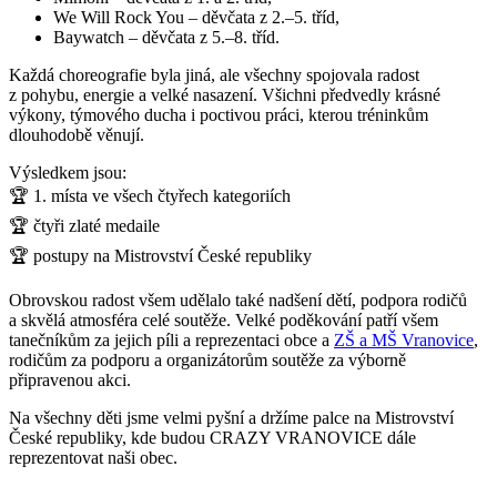
We Will Rock You – děvčata z 2.–5. tříd,
Baywatch – děvčata z 5.–8. tříd.
Každá choreografie byla jiná, ale všechny spojovala radost
z pohybu, energie a velké nasazení. Všichni předvedly krásné
výkony, týmového ducha i poctivou práci, kterou tréninkům
dlouhodobě věnují.
Výsledkem jsou:
🏆 1. místa ve všech čtyřech kategoriích
🏆 čtyři zlaté medaile
🏆 postupy na Mistrovství České republiky
Obrovskou radost všem udělalo také nadšení dětí, podpora rodičů
a skvělá atmosféra celé soutěže. Velké poděkování patří všem
tanečníkům za jejich píli a reprezentaci obce a
ZŠ a MŠ Vranovice
,
rodičům za podporu a organizátorům soutěže za výborně
připravenou akci.
Na všechny děti jsme velmi pyšní a držíme palce na Mistrovství
České republiky, kde budou CRAZY VRANOVICE dále
reprezentovat naši obec.