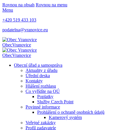
Rovnou na obsah
Rovnou na menu
Menu
+420 519 433 103
podatelna@vranovice.eu
Obec
Vranovice
Obec
Vranovice
Obecní úřad a samospráva
Aktuality z úřadu
Úřední deska
Kontakty
Hlášení rozhlasu
Co vyřídíte na OÚ
Poplatky
Služby Czech Point
Povinné informace
Prohlášení o ochraně osobních údajů
Kamerový systém
Veřejné zakázky
Profil zadavatele