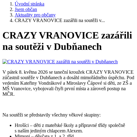
Úvodní stránka
Jsem občan
Aktuality pro občany
CRAZY VRANOVICE zazářili na soutěži v...
CRAZY VRANOVICE zazářili
na soutěži v Dubňanech
V pátek 8. května 2026 se taneční kroužek CRAZY VRANOVICE
zúčastnil soutěže v Dubňanech a dosáhl mimořádného úspěchu. Pod
vedením Kateřiny Vondrákové a Miroslavy Čápové si děti, ze ZŠ a
MŠ Vranovice, vybojovali čtyři první místa a zároveň postup na
MČR.
Na soutěži se představily všechny věkové skupiny:
Hrošíci – děti z mateřské školy a přípravné třídy společně
s naším jediným chlapcem Alexem.
Mimoni – děvčata z 1. a 2. tříd,