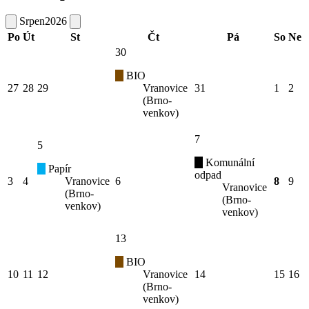
Srpen
2026
Po
Út
St
Čt
Pá
So
Ne
30
BIO
27
28
29
Vranovice
31
1
2
(Brno-
venkov)
7
5
Komunální
Papír
odpad
3
4
Vranovice
6
8
9
Vranovice
(Brno-
(Brno-
venkov)
venkov)
13
BIO
10
11
12
Vranovice
14
15
16
(Brno-
venkov)