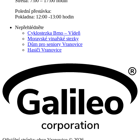
Středa: 7:00 – 17:00 hodin
Polední přestávka:
Pokladna: 12:00 -13:00 hodin
Nepřehlédněte
Cyklostezka Brno – Vídeň
Moravské vinařské stezky
Dům pro seniory Vranovice
Hasiči Vranovice
Oficiální stránky obce Vranovice © 2026