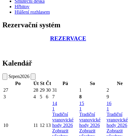
Smuteční deska
Hřbitov
Hlášení rozhlasem
Rezervační systém
REZERVACE
Kalendář
Srpen
2026
Po
Út
St
Čt
Pá
So
Ne
27
28
29
30
31
1
2
3
4
5
6
7
8
9
14
15
16
1
1
1
Tradiční
Tradiční
Tradiční
vranovické
vranovické
vranovické
10
11
12
13
hody 2026
hody 2026
hody 2026
Zobrazit
Zobrazit
Zobrazit