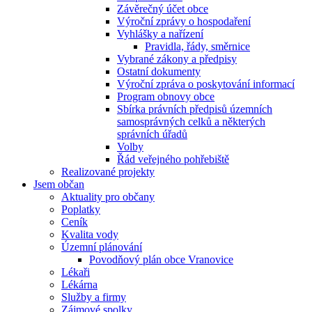
Závěrečný účet obce
Výroční zprávy o hospodaření
Vyhlášky a nařízení
Pravidla, řády, směrnice
Vybrané zákony a předpisy
Ostatní dokumenty
Výroční zpráva o poskytování informací
Program obnovy obce
Sbírka právních předpisů územních
samosprávných celků a některých
správních úřadů
Volby
Řád veřejného pohřebiště
Realizované projekty
Jsem občan
Aktuality pro občany
Poplatky
Ceník
Kvalita vody
Územní plánování
Povodňový plán obce Vranovice
Lékaři
Lékárna
Služby a firmy
Zájmové spolky