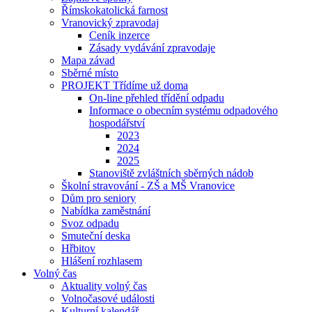
Římskokatolická farnost
Vranovický zpravodaj
Ceník inzerce
Zásady vydávání zpravodaje
Mapa závad
Sběrné místo
PROJEKT Třídíme už doma
On-line přehled třídění odpadu
Informace o obecním systému odpadového
hospodářství
2023
2024
2025
Stanoviště zvláštních sběrných nádob
Školní stravování - ZŠ a MŠ Vranovice
Dům pro seniory
Nabídka zaměstnání
Svoz odpadu
Smuteční deska
Hřbitov
Hlášení rozhlasem
Volný čas
Aktuality volný čas
Volnočasové události
Kulturní kalendář