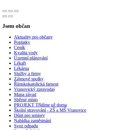
Jsem občan
Aktuality pro občany
Poplatky
Ceník
Kvalita vody
Územní plánování
Lékaři
Lékárna
Služby a firmy
Zájmové spolky
Římskokatolická farnost
Vranovický zpravodaj
Mapa závad
Sběrné místo
PROJEKT Třídíme už doma
Školní stravování - ZŠ a MŠ Vranovice
Dům pro seniory
Nabídka zaměstnání
Svoz odpadu