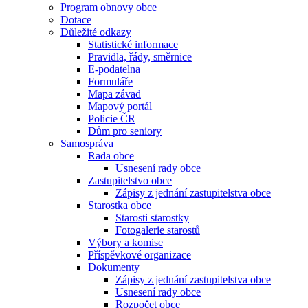
Program obnovy obce
Dotace
Důležité odkazy
Statistické informace
Pravidla, řády, směrnice
E-podatelna
Formuláře
Mapa závad
Mapový portál
Policie ČR
Dům pro seniory
Samospráva
Rada obce
Usnesení rady obce
Zastupitelstvo obce
Zápisy z jednání zastupitelstva obce
Starostka obce
Starosti starostky
Fotogalerie starostů
Výbory a komise
Příspěvkové organizace
Dokumenty
Zápisy z jednání zastupitelstva obce
Usnesení rady obce
Rozpočet obce