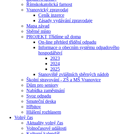
Římskokatolická farnost
Vranovický zpravodaj
Ceník inzerce
Zásady vydávání zpravodaje
Mapa závad
Sběrné místo
PROJEKT Třídíme už doma
On-line přehled třídění odpadu
Informace o obecním systému odpadového
hospodářství
2023
2024
2025
Stanoviště zvláštních sběrných nádob
Školní stravování - ZŠ a MŠ Vranovice
Dům pro seniory
Nabídka zaměstnání
Svoz odpadu
Smuteční deska
Hřbitov
Hlášení rozhlasem
Volný čas
Aktuality volný čas
Volnočasové události
Kulturní kalendář