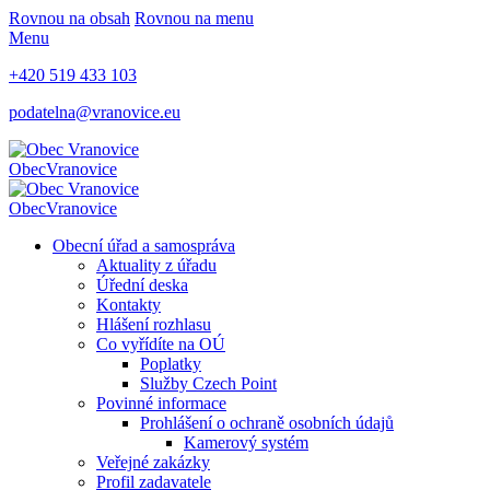
Rovnou na obsah
Rovnou na menu
Menu
+420 519 433 103
podatelna@vranovice.eu
Obec
Vranovice
Obec
Vranovice
Obecní úřad a samospráva
Aktuality z úřadu
Úřední deska
Kontakty
Hlášení rozhlasu
Co vyřídíte na OÚ
Poplatky
Služby Czech Point
Povinné informace
Prohlášení o ochraně osobních údajů
Kamerový systém
Veřejné zakázky
Profil zadavatele