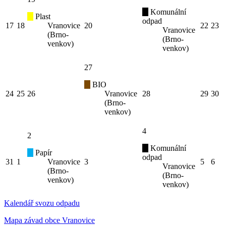
Komunální
Plast
odpad
17
18
Vranovice
20
22
23
Vranovice
(Brno-
(Brno-
venkov)
venkov)
27
BIO
24
25
26
Vranovice
28
29
30
(Brno-
venkov)
4
2
Komunální
Papír
odpad
31
1
Vranovice
3
5
6
Vranovice
(Brno-
(Brno-
venkov)
venkov)
Kalendář svozu odpadu
Mapa závad obce Vranovice