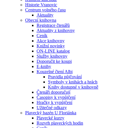
Historie Vranovic
Centrum volného času
Aktuality
Obecní knihovna
Registrace čtenářů
Aktuality z knihovny
Ceník
Akce knihovny
Knižní novinky
ON-LINE katalog
Služby knihovny
Doporučit ke koupi
E-knihy
Kouzelné čtení Albi
Pravidla půjčování
Symboly v knihách a hrách
Knihy dostupné v knihovně
Čtenáři doporučují
Časopisy k vypůjčení
Hračky k vypůjčení
Užitečné odkazy
Plavecký bazén U Floriánka
Plavecké kurzy
Rozvrh plaveckých hodin