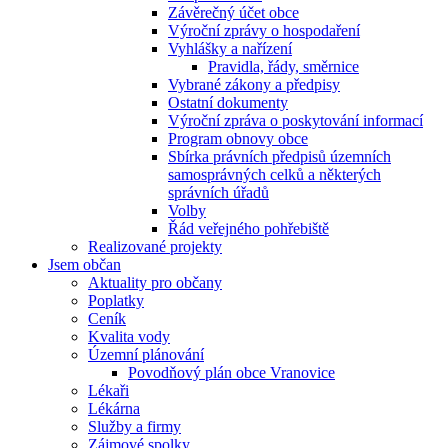
Závěrečný účet obce
Výroční zprávy o hospodaření
Vyhlášky a nařízení
Pravidla, řády, směrnice
Vybrané zákony a předpisy
Ostatní dokumenty
Výroční zpráva o poskytování informací
Program obnovy obce
Sbírka právních předpisů územních
samosprávných celků a některých
správních úřadů
Volby
Řád veřejného pohřebiště
Realizované projekty
Jsem občan
Aktuality pro občany
Poplatky
Ceník
Kvalita vody
Územní plánování
Povodňový plán obce Vranovice
Lékaři
Lékárna
Služby a firmy
Zájmové spolky