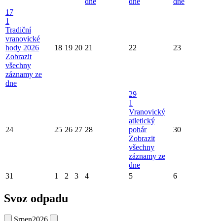
dne
dne
dne
17
1
Tradiční
vranovické
hody 2026
18
19
20
21
22
23
Zobrazit
všechny
záznamy ze
dne
29
1
Vranovický
atletický
24
25
26
27
28
pohár
30
Zobrazit
všechny
záznamy ze
dne
31
1
2
3
4
5
6
Svoz odpadu
Srpen
2026