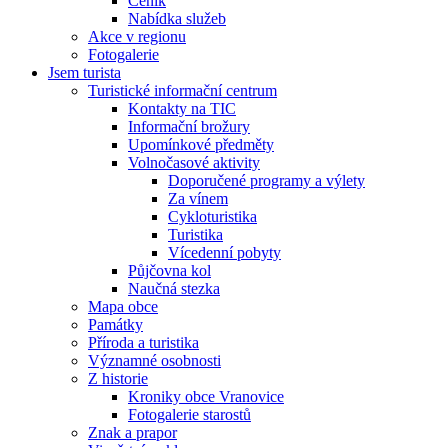
Ceník
Nabídka služeb
Akce v regionu
Fotogalerie
Jsem turista
Turistické informační centrum
Kontakty na TIC
Informační brožury
Upomínkové předměty
Volnočasové aktivity
Doporučené programy a výlety
Za vínem
Cykloturistika
Turistika
Vícedenní pobyty
Půjčovna kol
Naučná stezka
Mapa obce
Památky
Příroda a turistika
Významné osobnosti
Z historie
Kroniky obce Vranovice
Fotogalerie starostů
Znak a prapor