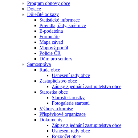
Program obnovy obce
Dotace
Důležité odkazy
Statistické informace
Pravidla, řády, směrnice
E-podatelna
Formuláře
Mapa závad
Mapový portál
Policie ČR
Dům pro seniory
Samospráva
Rada obce
Usnesení rady obce
Zastupitelstvo obce
Zápisy z jednání zastupitelstva obce
Starostka obce
Starosti starostky
Fotogalerie starostů
Výbory a komise
Příspěvkové organizace
Dokumenty
Zápisy z jednání zastupitelstva obce
Usnesení rady obce
Rozpočet obce