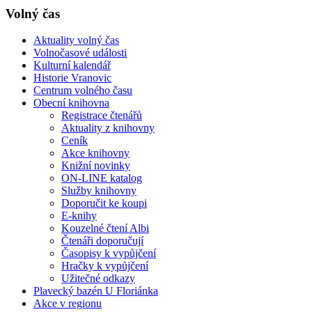
Volný čas
Aktuality volný čas
Volnočasové události
Kulturní kalendář
Historie Vranovic
Centrum volného času
Obecní knihovna
Registrace čtenářů
Aktuality z knihovny
Ceník
Akce knihovny
Knižní novinky
ON-LINE katalog
Služby knihovny
Doporučit ke koupi
E-knihy
Kouzelné čtení Albi
Čtenáři doporučují
Časopisy k vypůjčení
Hračky k vypůjčení
Užitečné odkazy
Plavecký bazén U Floriánka
Akce v regionu