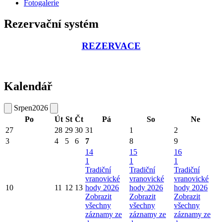
Fotogalerie
Rezervační systém
REZERVACE
Kalendář
Srpen
2026
Po
Út
St
Čt
Pá
So
Ne
27
28
29
30
31
1
2
3
4
5
6
7
8
9
14
15
16
1
1
1
Tradiční
Tradiční
Tradiční
vranovické
vranovické
vranovické
10
11
12
13
hody 2026
hody 2026
hody 2026
Zobrazit
Zobrazit
Zobrazit
všechny
všechny
všechny
záznamy ze
záznamy ze
záznamy ze