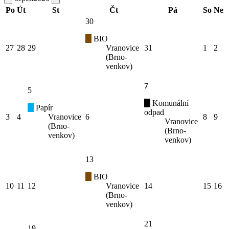
Po
Út
St
Čt
Pá
So
Ne
30
BIO
27
28
29
Vranovice
31
1
2
(Brno-
venkov)
7
5
Komunální
Papír
odpad
3
4
Vranovice
6
8
9
Vranovice
(Brno-
(Brno-
venkov)
venkov)
13
BIO
10
11
12
Vranovice
14
15
16
(Brno-
venkov)
21
19