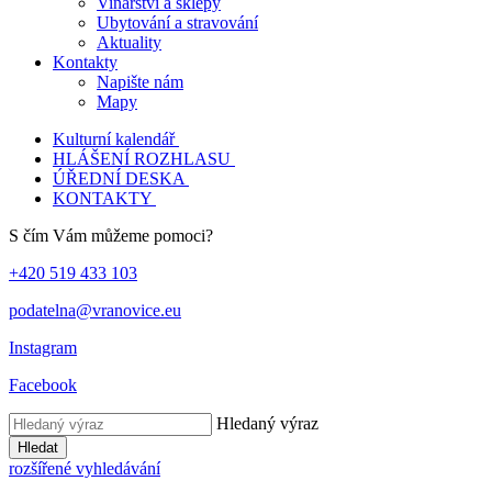
Vinařství a sklepy
Ubytování a stravování
Aktuality
Kontakty
Napište nám
Mapy
Kulturní kalendář
HLÁŠENÍ ROZHLASU
ÚŘEDNÍ DESKA
KONTAKTY
S čím Vám můžeme pomoci?
+420 519 433 103
podatelna@vranovice.eu
Instagram
Facebook
Hledaný výraz
Hledat
rozšířené vyhledávání