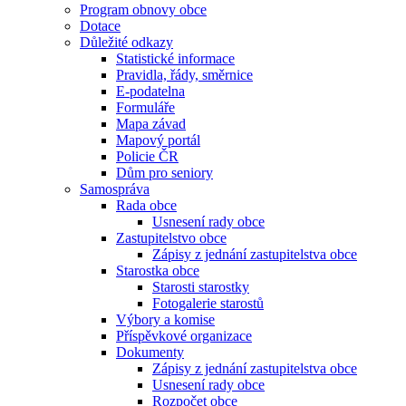
Program obnovy obce
Dotace
Důležité odkazy
Statistické informace
Pravidla, řády, směrnice
E-podatelna
Formuláře
Mapa závad
Mapový portál
Policie ČR
Dům pro seniory
Samospráva
Rada obce
Usnesení rady obce
Zastupitelstvo obce
Zápisy z jednání zastupitelstva obce
Starostka obce
Starosti starostky
Fotogalerie starostů
Výbory a komise
Příspěvkové organizace
Dokumenty
Zápisy z jednání zastupitelstva obce
Usnesení rady obce
Rozpočet obce