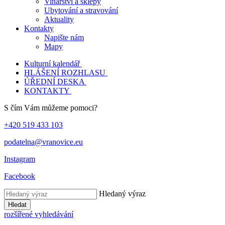
Vinařství a sklepy
Ubytování a stravování
Aktuality
Kontakty
Napište nám
Mapy
Kulturní kalendář
HLÁŠENÍ ROZHLASU
ÚŘEDNÍ DESKA
KONTAKTY
S čím Vám můžeme pomoci?
+420 519 433 103
podatelna@vranovice.eu
Instagram
Facebook
Hledaný výraz
Hledat
rozšířené vyhledávání