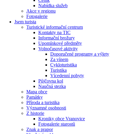
Ceník
Nabídka služeb
Akce v regionu
Fotogalerie
Jsem turista
Turistické informační centrum
Kontakty na TIC
Informační brožury
Upomínkové předměty
Volnočasové aktivity
Doporučené programy a výlety
Za vínem
Cykloturistika
Turistika
Vícedenní pobyty
Půjčovna kol
Naučná stezka
Mapa obce
Památky
Příroda a turistika
Významné osobnosti
Z historie
Kroniky obce Vranovice
Fotogalerie starostů
Znak a prapor