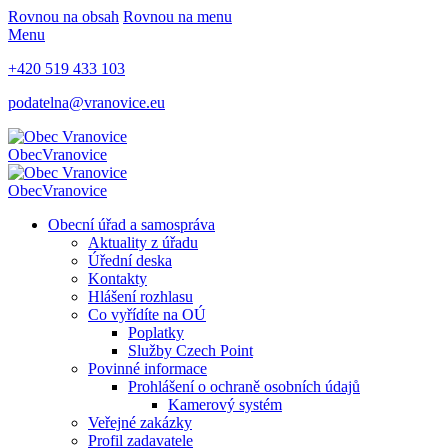
Rovnou na obsah
Rovnou na menu
Menu
+420 519 433 103
podatelna@vranovice.eu
Obec
Vranovice
Obec
Vranovice
Obecní úřad a samospráva
Aktuality z úřadu
Úřední deska
Kontakty
Hlášení rozhlasu
Co vyřídíte na OÚ
Poplatky
Služby Czech Point
Povinné informace
Prohlášení o ochraně osobních údajů
Kamerový systém
Veřejné zakázky
Profil zadavatele