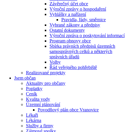
Závěrečný účet obce
Výroční zprávy o hospodaření
Vyhlášky a nařízení
Pravidla, řády, směrnice
Vybrané zákony a předpisy
Ostatní dokumenty
Výroční zpráva o poskytování informací
Program obnovy obce
Sbírka právních předpisů územních
samosprávných celků a některých
správních úřadů
Volby
Řád veřejného pohřebiště
Realizované projekty
Jsem občan
Aktuality pro občany
Poplatky
Ceník
Kvalita vody
Územní plánování
Povodňový plán obce Vranovice
Lékaři
Lékárna
Služby a firmy
Zájmové spolky