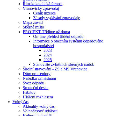
Římskokatolická farnost
Vranovický zpravodaj
Ceník inzerce
Zásady vydávání zpravodaje
Mapa závad
Sběrné místo
PROJEKT Třídíme už doma
On-line přehled třídění odpadu
Informace o obecním systému odpadového
hospodářství
2023
2024
2025
Stanoviště zvláštních sběrných nádob
Školní stravování - ZŠ a MŠ Vranovice
Dům pro seniory
Nabídka zaměstnání
Svoz odpadu
Smuteční deska
Hřbitov
Hlášení rozhlasem
Volný čas
Aktuality volný čas
Volnočasové události
Kulturní kalendář