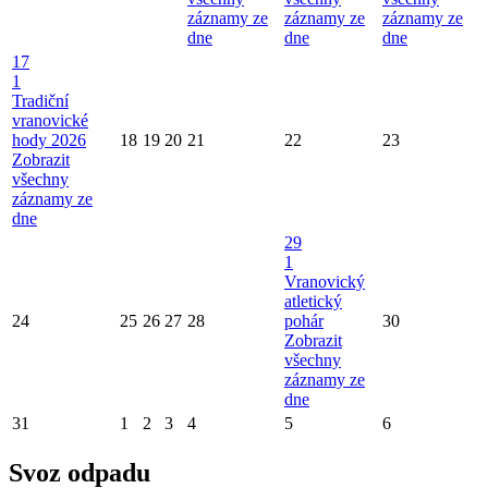
záznamy ze
záznamy ze
záznamy ze
dne
dne
dne
17
1
Tradiční
vranovické
hody 2026
18
19
20
21
22
23
Zobrazit
všechny
záznamy ze
dne
29
1
Vranovický
atletický
24
25
26
27
28
pohár
30
Zobrazit
všechny
záznamy ze
dne
31
1
2
3
4
5
6
Svoz odpadu