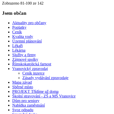
Zobrazeno
81
-
100
ze 142
Jsem občan
Aktuality pro občany
Poplatky
Ceník
Kvalita vody
Územní plánování
Lékaři
Lékárna
Služby a firmy
Zájmové spolky
Římskokatolická farnost
Vranovický zpravodaj
Ceník inzerce
Zásady vydávání zpravodaje
Mapa závad
Sběrné místo
PROJEKT Třídíme už doma
Školní stravování - ZŠ a MŠ Vranovice
Dům pro seniory
Nabídka zaměstnání
Svoz odpadu