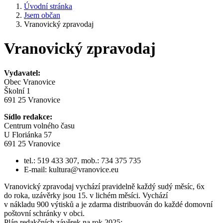
Úvodní stránka
Jsem občan
Vranovický zpravodaj
Vranovický zpravodaj
Vydavatel:
Obec Vranovice
Školní 1
691 25 Vranovice
Sídlo redakce:
Centrum volného času
U Floriánka 57
691 25 Vranovice
tel.: 519 433 307, mob.: 734 375 735
E-mail: kultura@vranovice.eu
Vranovický zpravodaj vychází pravidelně každý sudý měsíc, 6x
do roka, uzávěrky jsou 15. v lichém měsíci. Vychází
v nákladu 900 výtisků a je zdarma distribuován do každé domovní
poštovní schránky v obci.
Plán redakčních závěrek na rok 2025: