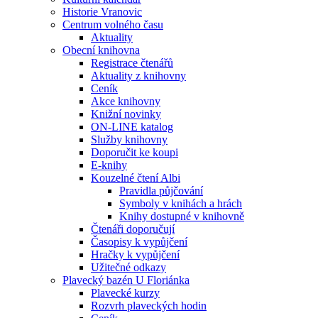
Historie Vranovic
Centrum volného času
Aktuality
Obecní knihovna
Registrace čtenářů
Aktuality z knihovny
Ceník
Akce knihovny
Knižní novinky
ON-LINE katalog
Služby knihovny
Doporučit ke koupi
E-knihy
Kouzelné čtení Albi
Pravidla půjčování
Symboly v knihách a hrách
Knihy dostupné v knihovně
Čtenáři doporučují
Časopisy k vypůjčení
Hračky k vypůjčení
Užitečné odkazy
Plavecký bazén U Floriánka
Plavecké kurzy
Rozvrh plaveckých hodin