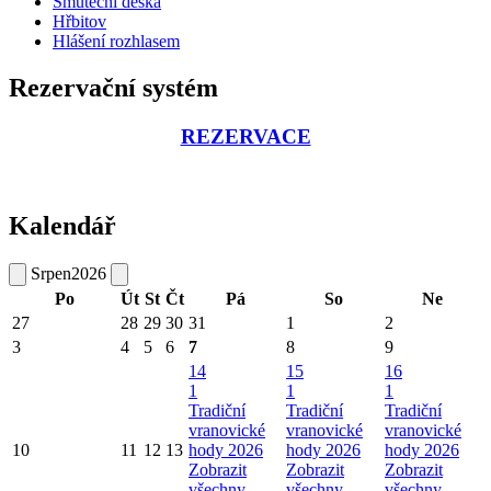
Smuteční deska
Hřbitov
Hlášení rozhlasem
Rezervační systém
REZERVACE
Kalendář
Srpen
2026
Po
Út
St
Čt
Pá
So
Ne
27
28
29
30
31
1
2
3
4
5
6
7
8
9
14
15
16
1
1
1
Tradiční
Tradiční
Tradiční
vranovické
vranovické
vranovické
10
11
12
13
hody 2026
hody 2026
hody 2026
Zobrazit
Zobrazit
Zobrazit
všechny
všechny
všechny