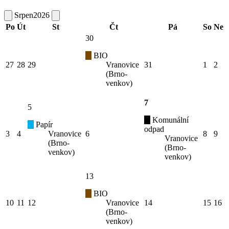
Srpen
2026
Po
Út
St
Čt
Pá
So
Ne
30
BIO
27
28
29
Vranovice
31
1
2
(Brno-
venkov)
7
5
Komunální
Papír
odpad
3
4
Vranovice
6
8
9
Vranovice
(Brno-
(Brno-
venkov)
venkov)
13
BIO
10
11
12
Vranovice
14
15
16
(Brno-
venkov)