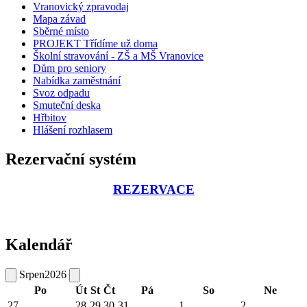
Vranovický zpravodaj
Mapa závad
Sběrné místo
PROJEKT Třídíme už doma
Školní stravování - ZŠ a MŠ Vranovice
Dům pro seniory
Nabídka zaměstnání
Svoz odpadu
Smuteční deska
Hřbitov
Hlášení rozhlasem
Rezervační systém
REZERVACE
Kalendář
Srpen
2026
Po
Út
St
Čt
Pá
So
Ne
27
28
29
30
31
1
2