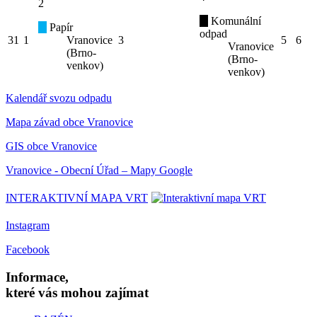
2
Komunální
Papír
odpad
31
1
Vranovice
3
5
6
Vranovice
(Brno-
(Brno-
venkov)
venkov)
Kalendář svozu odpadu
Mapa závad obce Vranovice
GIS obce Vranovice
Vranovice - Obecní Úřad – Mapy Google
INTERAKTIVNÍ MAPA VRT
Instagram
Facebook
Informace,
které vás mohou zajímat