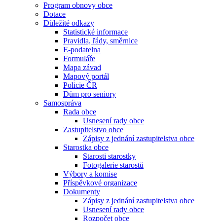
Program obnovy obce
Dotace
Důležité odkazy
Statistické informace
Pravidla, řády, směrnice
E-podatelna
Formuláře
Mapa závad
Mapový portál
Policie ČR
Dům pro seniory
Samospráva
Rada obce
Usnesení rady obce
Zastupitelstvo obce
Zápisy z jednání zastupitelstva obce
Starostka obce
Starosti starostky
Fotogalerie starostů
Výbory a komise
Příspěvkové organizace
Dokumenty
Zápisy z jednání zastupitelstva obce
Usnesení rady obce
Rozpočet obce