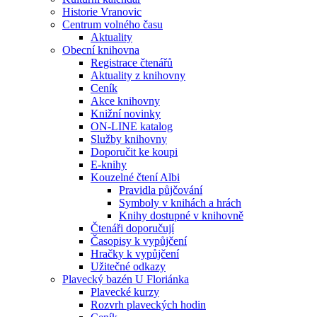
Historie Vranovic
Centrum volného času
Aktuality
Obecní knihovna
Registrace čtenářů
Aktuality z knihovny
Ceník
Akce knihovny
Knižní novinky
ON-LINE katalog
Služby knihovny
Doporučit ke koupi
E-knihy
Kouzelné čtení Albi
Pravidla půjčování
Symboly v knihách a hrách
Knihy dostupné v knihovně
Čtenáři doporučují
Časopisy k vypůjčení
Hračky k vypůjčení
Užitečné odkazy
Plavecký bazén U Floriánka
Plavecké kurzy
Rozvrh plaveckých hodin