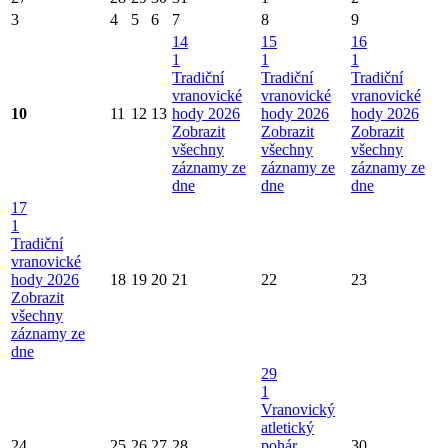
3
4
5
6
7
8
9
14
15
16
1
1
1
Tradiční
Tradiční
Tradiční
vranovické
vranovické
vranovické
10
11
12
13
hody 2026
hody 2026
hody 2026
Zobrazit
Zobrazit
Zobrazit
všechny
všechny
všechny
záznamy ze
záznamy ze
záznamy ze
dne
dne
dne
17
1
Tradiční
vranovické
hody 2026
18
19
20
21
22
23
Zobrazit
všechny
záznamy ze
dne
29
1
Vranovický
atletický
24
25
26
27
28
pohár
30