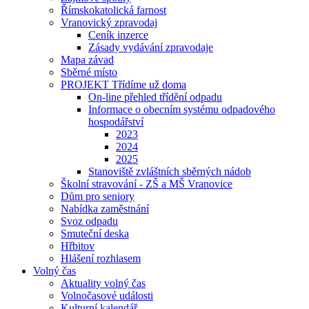
Římskokatolická farnost
Vranovický zpravodaj
Ceník inzerce
Zásady vydávání zpravodaje
Mapa závad
Sběrné místo
PROJEKT Třídíme už doma
On-line přehled třídění odpadu
Informace o obecním systému odpadového
hospodářství
2023
2024
2025
Stanoviště zvláštních sběrných nádob
Školní stravování - ZŠ a MŠ Vranovice
Dům pro seniory
Nabídka zaměstnání
Svoz odpadu
Smuteční deska
Hřbitov
Hlášení rozhlasem
Volný čas
Aktuality volný čas
Volnočasové události
Kulturní kalendář