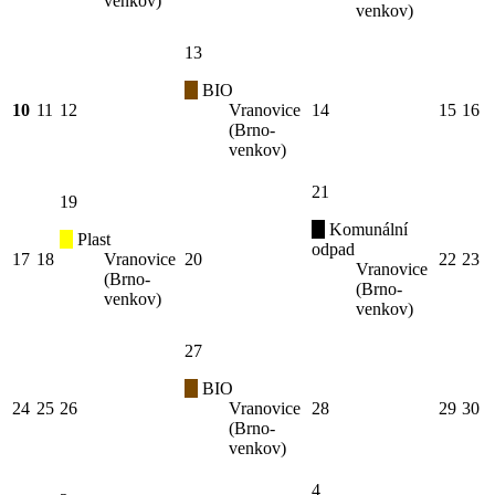
venkov)
venkov)
13
BIO
10
11
12
Vranovice
14
15
16
(Brno-
venkov)
21
19
Komunální
Plast
odpad
17
18
Vranovice
20
22
23
Vranovice
(Brno-
(Brno-
venkov)
venkov)
27
BIO
24
25
26
Vranovice
28
29
30
(Brno-
venkov)
4