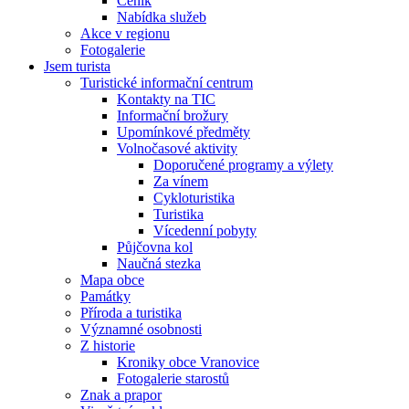
Ceník
Nabídka služeb
Akce v regionu
Fotogalerie
Jsem turista
Turistické informační centrum
Kontakty na TIC
Informační brožury
Upomínkové předměty
Volnočasové aktivity
Doporučené programy a výlety
Za vínem
Cykloturistika
Turistika
Vícedenní pobyty
Půjčovna kol
Naučná stezka
Mapa obce
Památky
Příroda a turistika
Významné osobnosti
Z historie
Kroniky obce Vranovice
Fotogalerie starostů
Znak a prapor