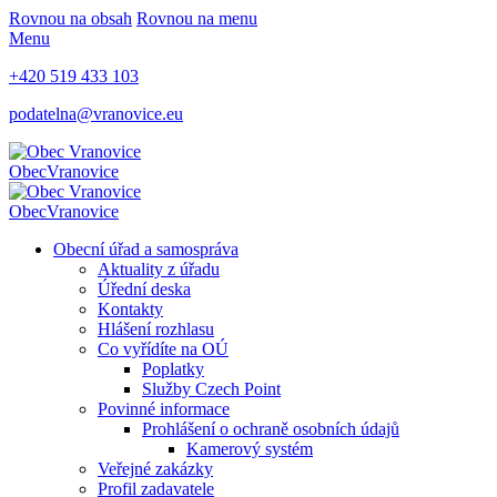
Rovnou na obsah
Rovnou na menu
Menu
+420 519 433 103
podatelna@vranovice.eu
Obec
Vranovice
Obec
Vranovice
Obecní úřad a samospráva
Aktuality z úřadu
Úřední deska
Kontakty
Hlášení rozhlasu
Co vyřídíte na OÚ
Poplatky
Služby Czech Point
Povinné informace
Prohlášení o ochraně osobních údajů
Kamerový systém
Veřejné zakázky
Profil zadavatele