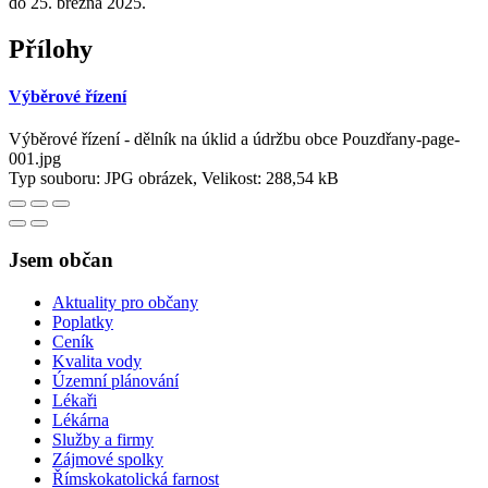
do 25. března 2025.
Přílohy
Výběrové řízení
Výběrové řízení - dělník na úklid a údržbu obce Pouzdřany-page-
001.jpg
Typ souboru: JPG obrázek, Velikost: 288,54 kB
Jsem občan
Aktuality pro občany
Poplatky
Ceník
Kvalita vody
Územní plánování
Lékaři
Lékárna
Služby a firmy
Zájmové spolky
Římskokatolická farnost