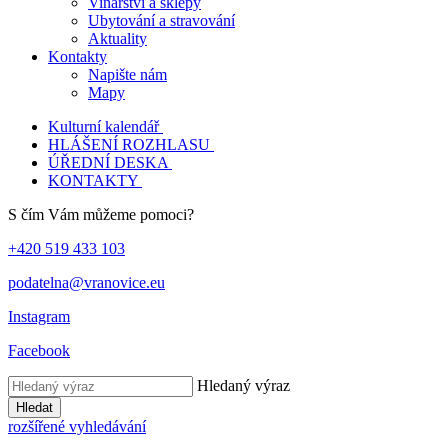
Vinařství a sklepy
Ubytování a stravování
Aktuality
Kontakty
Napište nám
Mapy
Kulturní kalendář
HLÁŠENÍ ROZHLASU
ÚŘEDNÍ DESKA
KONTAKTY
S čím Vám můžeme pomoci?
+420 519 433 103
podatelna@vranovice.eu
Instagram
Facebook
Hledaný výraz
Hledat
rozšířené vyhledávání