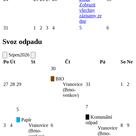
Zobrazit
všechny
záznamy ze
dne
31
1
2
3
4
5
6
Svoz odpadu
Srpen
2026
Po
Út
St
Čt
Pá
So
Ne
30
BIO
27
28
29
Vranovice
31
1
2
(Brno-
venkov)
7
5
Komunální
Papír
odpad
3
4
Vranovice
6
8
9
Vranovice
(Brno-
(Brno-