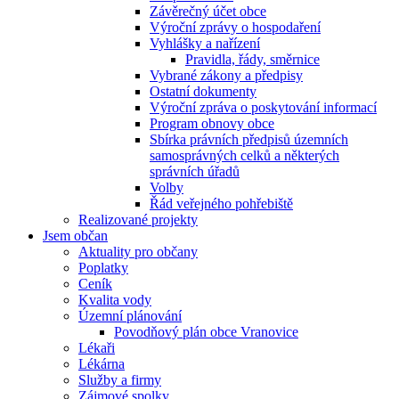
Závěrečný účet obce
Výroční zprávy o hospodaření
Vyhlášky a nařízení
Pravidla, řády, směrnice
Vybrané zákony a předpisy
Ostatní dokumenty
Výroční zpráva o poskytování informací
Program obnovy obce
Sbírka právních předpisů územních
samosprávných celků a některých
správních úřadů
Volby
Řád veřejného pohřebiště
Realizované projekty
Jsem občan
Aktuality pro občany
Poplatky
Ceník
Kvalita vody
Územní plánování
Povodňový plán obce Vranovice
Lékaři
Lékárna
Služby a firmy
Zájmové spolky