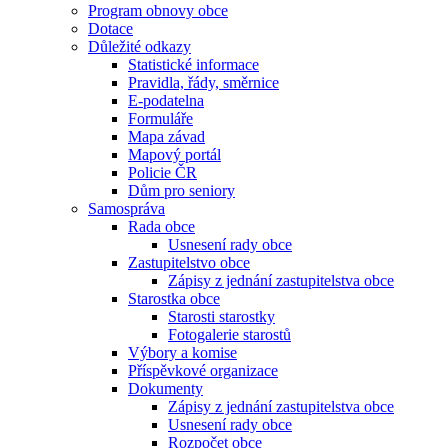
Program obnovy obce
Dotace
Důležité odkazy
Statistické informace
Pravidla, řády, směrnice
E-podatelna
Formuláře
Mapa závad
Mapový portál
Policie ČR
Dům pro seniory
Samospráva
Rada obce
Usnesení rady obce
Zastupitelstvo obce
Zápisy z jednání zastupitelstva obce
Starostka obce
Starosti starostky
Fotogalerie starostů
Výbory a komise
Příspěvkové organizace
Dokumenty
Zápisy z jednání zastupitelstva obce
Usnesení rady obce
Rozpočet obce