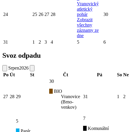
Vranovický
atletický
24
25
26
27
28
pohár
30
Zobrazit
všechny
záznamy ze
dne
31
1
2
3
4
5
6
Svoz odpadu
Srpen
2026
Po
Út
St
Čt
Pá
So
Ne
30
BIO
27
28
29
Vranovice
31
1
2
(Brno-
venkov)
7
5
Komunální
Papír