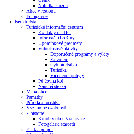
Ceník
Nabídka služeb
Akce v regionu
Fotogalerie
Jsem turista
Turistické informační centrum
Kontakty na TIC
Informační brožury
Upomínkové předměty
Volnočasové aktivity
Doporučené programy a výlety
Za vínem
Cykloturistika
Turistika
Vícedenní pobyty
Půjčovna kol
Naučná stezka
Mapa obce
Památky
Příroda a turistika
Významné osobnosti
Z historie
Kroniky obce Vranovice
Fotogalerie starostů
Znak a prapor