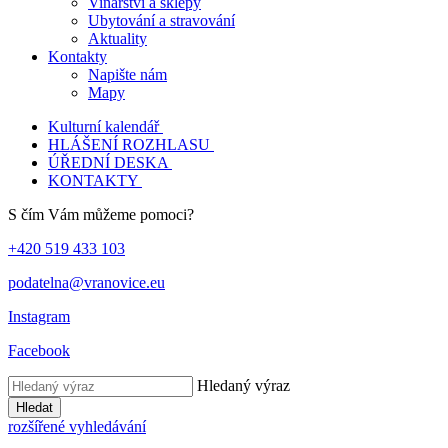
Vinařství a sklepy
Ubytování a stravování
Aktuality
Kontakty
Napište nám
Mapy
Kulturní kalendář
HLÁŠENÍ ROZHLASU
ÚŘEDNÍ DESKA
KONTAKTY
S čím Vám můžeme pomoci?
+420 519 433 103
podatelna@vranovice.eu
Instagram
Facebook
Hledaný výraz
Hledat
rozšířené vyhledávání