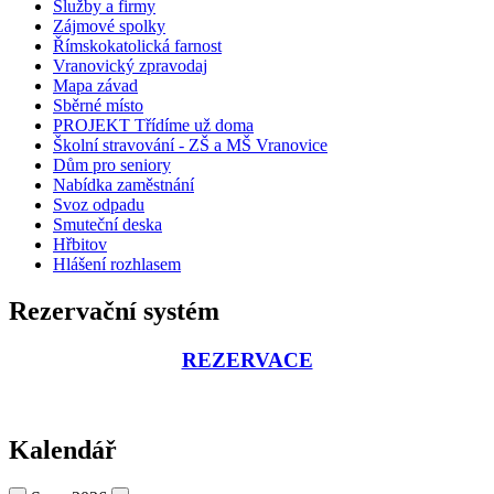
Služby a firmy
Zájmové spolky
Římskokatolická farnost
Vranovický zpravodaj
Mapa závad
Sběrné místo
PROJEKT Třídíme už doma
Školní stravování - ZŠ a MŠ Vranovice
Dům pro seniory
Nabídka zaměstnání
Svoz odpadu
Smuteční deska
Hřbitov
Hlášení rozhlasem
Rezervační systém
REZERVACE
Kalendář