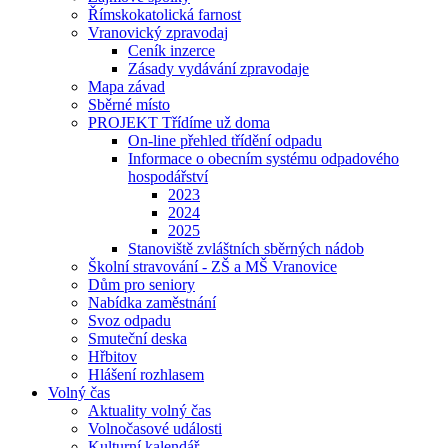
Římskokatolická farnost
Vranovický zpravodaj
Ceník inzerce
Zásady vydávání zpravodaje
Mapa závad
Sběrné místo
PROJEKT Třídíme už doma
On-line přehled třídění odpadu
Informace o obecním systému odpadového
hospodářství
2023
2024
2025
Stanoviště zvláštních sběrných nádob
Školní stravování - ZŠ a MŠ Vranovice
Dům pro seniory
Nabídka zaměstnání
Svoz odpadu
Smuteční deska
Hřbitov
Hlášení rozhlasem
Volný čas
Aktuality volný čas
Volnočasové události
Kulturní kalendář