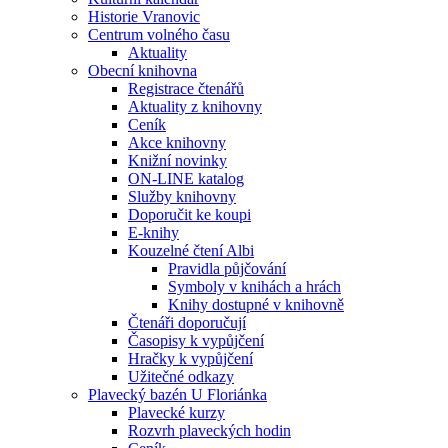
Historie Vranovic
Centrum volného času
Aktuality
Obecní knihovna
Registrace čtenářů
Aktuality z knihovny
Ceník
Akce knihovny
Knižní novinky
ON-LINE katalog
Služby knihovny
Doporučit ke koupi
E-knihy
Kouzelné čtení Albi
Pravidla půjčování
Symboly v knihách a hrách
Knihy dostupné v knihovně
Čtenáři doporučují
Časopisy k vypůjčení
Hračky k vypůjčení
Užitečné odkazy
Plavecký bazén U Floriánka
Plavecké kurzy
Rozvrh plaveckých hodin