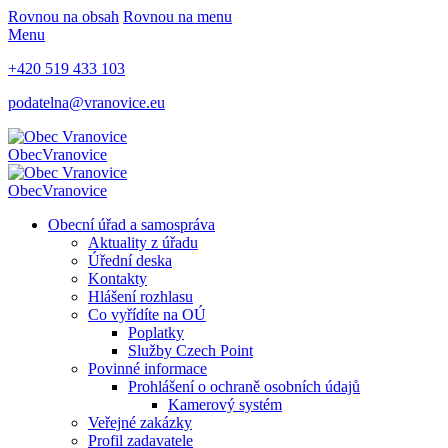
Rovnou na obsah
Rovnou na menu
Menu
+420 519 433 103
podatelna@vranovice.eu
Obec
Vranovice
Obec
Vranovice
Obecní úřad a samospráva
Aktuality z úřadu
Úřední deska
Kontakty
Hlášení rozhlasu
Co vyřídíte na OÚ
Poplatky
Služby Czech Point
Povinné informace
Prohlášení o ochraně osobních údajů
Kamerový systém
Veřejné zakázky
Profil zadavatele