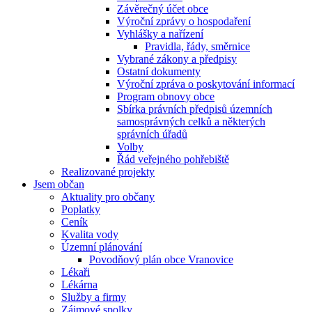
Závěrečný účet obce
Výroční zprávy o hospodaření
Vyhlášky a nařízení
Pravidla, řády, směrnice
Vybrané zákony a předpisy
Ostatní dokumenty
Výroční zpráva o poskytování informací
Program obnovy obce
Sbírka právních předpisů územních
samosprávných celků a některých
správních úřadů
Volby
Řád veřejného pohřebiště
Realizované projekty
Jsem občan
Aktuality pro občany
Poplatky
Ceník
Kvalita vody
Územní plánování
Povodňový plán obce Vranovice
Lékaři
Lékárna
Služby a firmy
Zájmové spolky