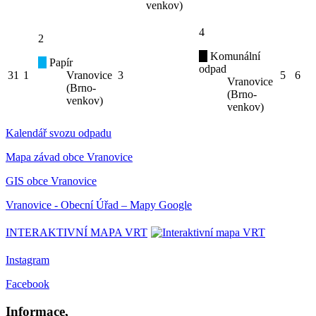
venkov)
4
2
Komunální
Papír
odpad
31
1
Vranovice
3
5
6
Vranovice
(Brno-
(Brno-
venkov)
venkov)
Kalendář svozu odpadu
Mapa závad obce Vranovice
GIS obce Vranovice
Vranovice - Obecní Úřad – Mapy Google
INTERAKTIVNÍ MAPA VRT
Instagram
Facebook
Informace,