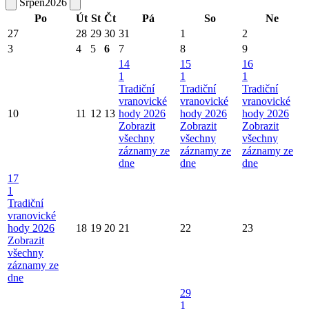
Srpen
2026
Po
Út
St
Čt
Pá
So
Ne
27
28
29
30
31
1
2
3
4
5
6
7
8
9
14
15
16
1
1
1
Tradiční
Tradiční
Tradiční
vranovické
vranovické
vranovické
10
11
12
13
hody 2026
hody 2026
hody 2026
Zobrazit
Zobrazit
Zobrazit
všechny
všechny
všechny
záznamy ze
záznamy ze
záznamy ze
dne
dne
dne
17
1
Tradiční
vranovické
hody 2026
18
19
20
21
22
23
Zobrazit
všechny
záznamy ze
dne
29
1