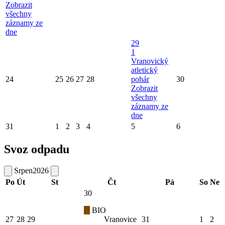
Zobrazit
všechny
záznamy ze
dne
29
1
Vranovický
atletický
24
25
26
27
28
pohár
30
Zobrazit
všechny
záznamy ze
dne
31
1
2
3
4
5
6
Svoz odpadu
Srpen
2026
Po
Út
St
Čt
Pá
So
Ne
30
BIO
27
28
29
Vranovice
31
1
2