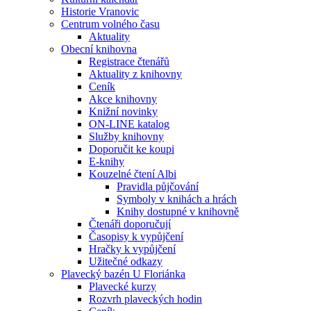
Historie Vranovic
Centrum volného času
Aktuality
Obecní knihovna
Registrace čtenářů
Aktuality z knihovny
Ceník
Akce knihovny
Knižní novinky
ON-LINE katalog
Služby knihovny
Doporučit ke koupi
E-knihy
Kouzelné čtení Albi
Pravidla půjčování
Symboly v knihách a hrách
Knihy dostupné v knihovně
Čtenáři doporučují
Časopisy k vypůjčení
Hračky k vypůjčení
Užitečné odkazy
Plavecký bazén U Floriánka
Plavecké kurzy
Rozvrh plaveckých hodin