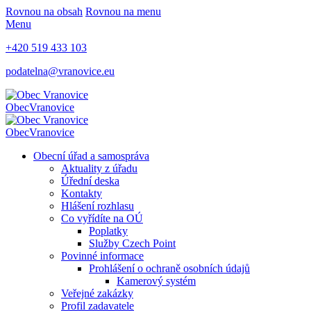
Rovnou na obsah
Rovnou na menu
Menu
+420 519 433 103
podatelna@vranovice.eu
Obec
Vranovice
Obec
Vranovice
Obecní úřad a samospráva
Aktuality z úřadu
Úřední deska
Kontakty
Hlášení rozhlasu
Co vyřídíte na OÚ
Poplatky
Služby Czech Point
Povinné informace
Prohlášení o ochraně osobních údajů
Kamerový systém
Veřejné zakázky
Profil zadavatele