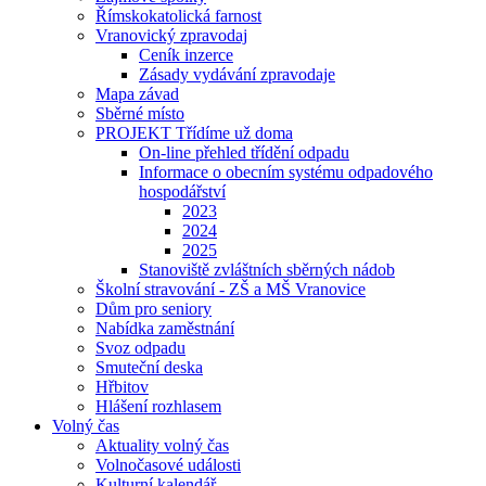
Římskokatolická farnost
Vranovický zpravodaj
Ceník inzerce
Zásady vydávání zpravodaje
Mapa závad
Sběrné místo
PROJEKT Třídíme už doma
On-line přehled třídění odpadu
Informace o obecním systému odpadového
hospodářství
2023
2024
2025
Stanoviště zvláštních sběrných nádob
Školní stravování - ZŠ a MŠ Vranovice
Dům pro seniory
Nabídka zaměstnání
Svoz odpadu
Smuteční deska
Hřbitov
Hlášení rozhlasem
Volný čas
Aktuality volný čas
Volnočasové události
Kulturní kalendář