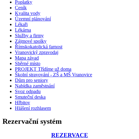
Poplatky
Ceník
Kvalita vody
Územní plánování
Lékaři
Lékárna
Služby a firmy
Zájmové spolky
Římskokatolická farnost
Vranovický zpravodaj
Mapa závad
Sběrné místo
PROJEKT Třídíme už doma
Školní stravování - ZŠ a MŠ Vranovice
Dům pro seniory
Nabídka zaměstnání
Svoz odpadu
Smuteční deska
Hřbitov
Hlášení rozhlasem
Rezervační systém
REZERVACE