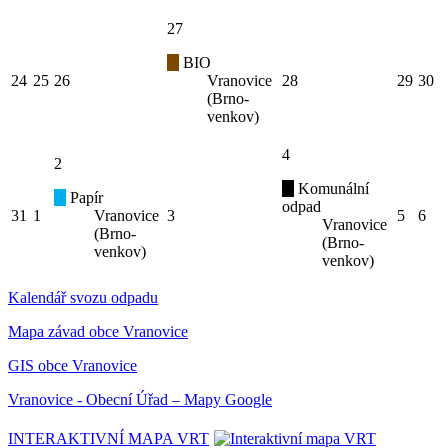
27
BIO
24
25
26
Vranovice
28
29
30
(Brno-
venkov)
4
2
Komunální
Papír
odpad
31
1
Vranovice
3
5
6
Vranovice
(Brno-
(Brno-
venkov)
venkov)
Kalendář svozu odpadu
Mapa závad obce Vranovice
GIS obce Vranovice
Vranovice - Obecní Úřad – Mapy Google
INTERAKTIVNÍ MAPA VRT