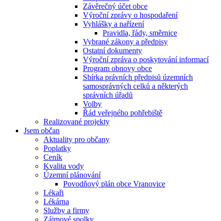
Závěrečný účet obce
Výroční zprávy o hospodaření
Vyhlášky a nařízení
Pravidla, řády, směrnice
Vybrané zákony a předpisy
Ostatní dokumenty
Výroční zpráva o poskytování informací
Program obnovy obce
Sbírka právních předpisů územních
samosprávných celků a některých
správních úřadů
Volby
Řád veřejného pohřebiště
Realizované projekty
Jsem občan
Aktuality pro občany
Poplatky
Ceník
Kvalita vody
Územní plánování
Povodňový plán obce Vranovice
Lékaři
Lékárna
Služby a firmy
Zájmové spolky