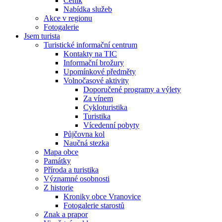
Ceník
Nabídka služeb
Akce v regionu
Fotogalerie
Jsem turista
Turistické informační centrum
Kontakty na TIC
Informační brožury
Upomínkové předměty
Volnočasové aktivity
Doporučené programy a výlety
Za vínem
Cykloturistika
Turistika
Vícedenní pobyty
Půjčovna kol
Naučná stezka
Mapa obce
Památky
Příroda a turistika
Významné osobnosti
Z historie
Kroniky obce Vranovice
Fotogalerie starostů
Znak a prapor