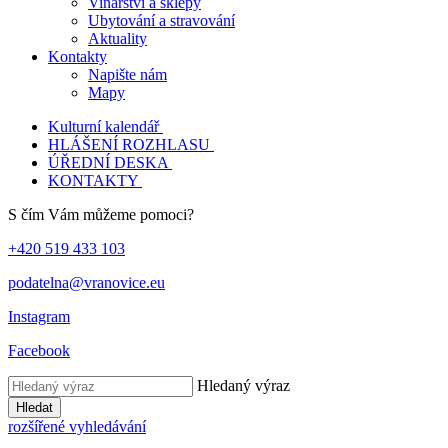
Vinařství a sklepy
Ubytování a stravování
Aktuality
Kontakty
Napište nám
Mapy
Kulturní kalendář
HLÁŠENÍ ROZHLASU
ÚŘEDNÍ DESKA
KONTAKTY
S čím Vám můžeme pomoci?
+420 519 433 103
podatelna@vranovice.eu
Instagram
Facebook
Hledaný výraz
Hledat
rozšířené vyhledávání