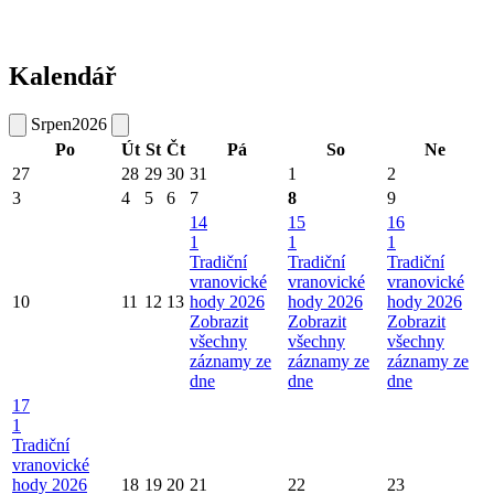
Kalendář
Srpen
2026
Po
Út
St
Čt
Pá
So
Ne
27
28
29
30
31
1
2
3
4
5
6
7
8
9
14
15
16
1
1
1
Tradiční
Tradiční
Tradiční
vranovické
vranovické
vranovické
10
11
12
13
hody 2026
hody 2026
hody 2026
Zobrazit
Zobrazit
Zobrazit
všechny
všechny
všechny
záznamy ze
záznamy ze
záznamy ze
dne
dne
dne
17
1
Tradiční
vranovické
hody 2026
18
19
20
21
22
23