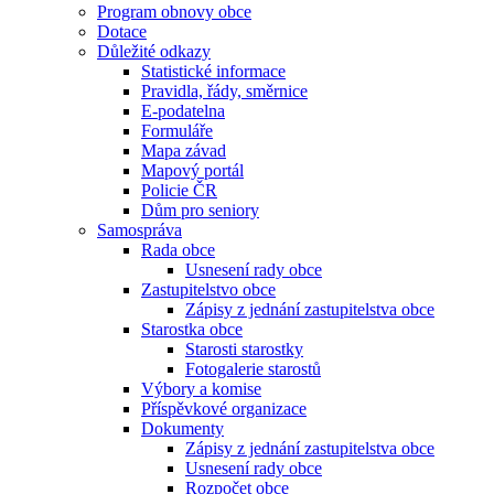
Program obnovy obce
Dotace
Důležité odkazy
Statistické informace
Pravidla, řády, směrnice
E-podatelna
Formuláře
Mapa závad
Mapový portál
Policie ČR
Dům pro seniory
Samospráva
Rada obce
Usnesení rady obce
Zastupitelstvo obce
Zápisy z jednání zastupitelstva obce
Starostka obce
Starosti starostky
Fotogalerie starostů
Výbory a komise
Příspěvkové organizace
Dokumenty
Zápisy z jednání zastupitelstva obce
Usnesení rady obce
Rozpočet obce