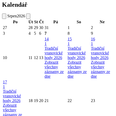
Kalendář
Srpen
2026
Po
Út
St
Čt
Pá
So
Ne
27
28
29
30
31
1
2
3
4
5
6
7
8
9
14
15
16
1
1
1
Tradiční
Tradiční
Tradiční
vranovické
vranovické
vranovické
10
11
12
13
hody 2026
hody 2026
hody 2026
Zobrazit
Zobrazit
Zobrazit
všechny
všechny
všechny
záznamy ze
záznamy ze
záznamy ze
dne
dne
dne
17
1
Tradiční
vranovické
hody 2026
18
19
20
21
22
23
Zobrazit
všechny
záznamy ze