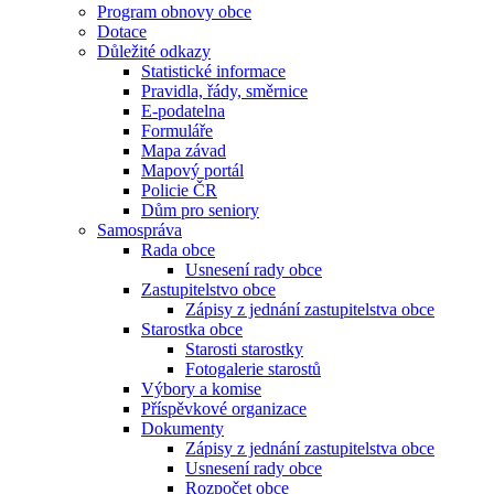
Program obnovy obce
Dotace
Důležité odkazy
Statistické informace
Pravidla, řády, směrnice
E-podatelna
Formuláře
Mapa závad
Mapový portál
Policie ČR
Dům pro seniory
Samospráva
Rada obce
Usnesení rady obce
Zastupitelstvo obce
Zápisy z jednání zastupitelstva obce
Starostka obce
Starosti starostky
Fotogalerie starostů
Výbory a komise
Příspěvkové organizace
Dokumenty
Zápisy z jednání zastupitelstva obce
Usnesení rady obce
Rozpočet obce