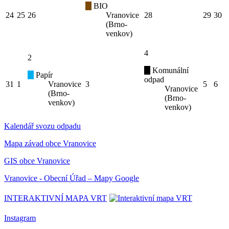
BIO
24
25
26
Vranovice
28
29
30
(Brno-
venkov)
4
2
Komunální
Papír
odpad
31
1
Vranovice
3
5
6
Vranovice
(Brno-
(Brno-
venkov)
venkov)
Kalendář svozu odpadu
Mapa závad obce Vranovice
GIS obce Vranovice
Vranovice - Obecní Úřad – Mapy Google
INTERAKTIVNÍ MAPA VRT
Instagram