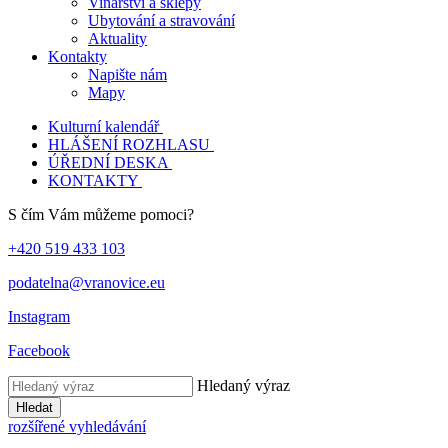
Vinařství a sklepy
Ubytování a stravování
Aktuality
Kontakty
Napište nám
Mapy
Kulturní kalendář
HLÁŠENÍ ROZHLASU
ÚŘEDNÍ DESKA
KONTAKTY
S čím Vám můžeme pomoci?
+420 519 433 103
podatelna@vranovice.eu
Instagram
Facebook
Hledaný výraz
Hledat
rozšířené vyhledávání