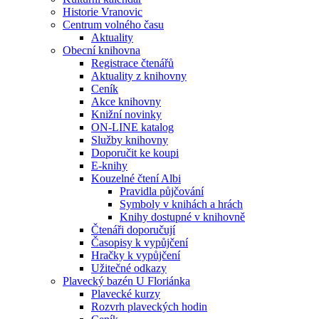
Historie Vranovic
Centrum volného času
Aktuality
Obecní knihovna
Registrace čtenářů
Aktuality z knihovny
Ceník
Akce knihovny
Knižní novinky
ON-LINE katalog
Služby knihovny
Doporučit ke koupi
E-knihy
Kouzelné čtení Albi
Pravidla půjčování
Symboly v knihách a hrách
Knihy dostupné v knihovně
Čtenáři doporučují
Časopisy k vypůjčení
Hračky k vypůjčení
Užitečné odkazy
Plavecký bazén U Floriánka
Plavecké kurzy
Rozvrh plaveckých hodin