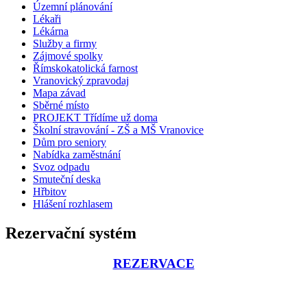
Územní plánování
Lékaři
Lékárna
Služby a firmy
Zájmové spolky
Římskokatolická farnost
Vranovický zpravodaj
Mapa závad
Sběrné místo
PROJEKT Třídíme už doma
Školní stravování - ZŠ a MŠ Vranovice
Dům pro seniory
Nabídka zaměstnání
Svoz odpadu
Smuteční deska
Hřbitov
Hlášení rozhlasem
Rezervační systém
REZERVACE