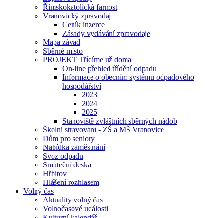
Římskokatolická farnost
Vranovický zpravodaj
Ceník inzerce
Zásady vydávání zpravodaje
Mapa závad
Sběrné místo
PROJEKT Třídíme už doma
On-line přehled třídění odpadu
Informace o obecním systému odpadového
hospodářství
2023
2024
2025
Stanoviště zvláštních sběrných nádob
Školní stravování - ZŠ a MŠ Vranovice
Dům pro seniory
Nabídka zaměstnání
Svoz odpadu
Smuteční deska
Hřbitov
Hlášení rozhlasem
Volný čas
Aktuality volný čas
Volnočasové události
Kulturní kalendář