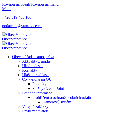
Rovnou na obsah
Rovnou na menu
Menu
+420 519 433 103
podatelna@vranovice.eu
Obec
Vranovice
Obec
Vranovice
Obecní úřad a samospráva
Aktuality z úřadu
Úřední deska
Kontakty
Hlášení rozhlasu
Co vyřídíte na OÚ
Poplatky
Služby Czech Point
Povinné informace
Prohlášení o ochraně osobních údajů
Kamerový systém
Veřejné zakázky
Profil zadavatele