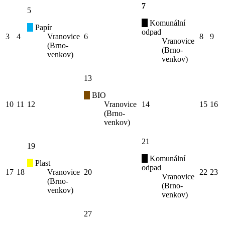
7
5
Komunální
Papír
odpad
3
4
Vranovice
6
8
9
Vranovice
(Brno-
(Brno-
venkov)
venkov)
13
BIO
10
11
12
Vranovice
14
15
16
(Brno-
venkov)
21
19
Komunální
Plast
odpad
17
18
Vranovice
20
22
23
Vranovice
(Brno-
(Brno-
venkov)
venkov)
27