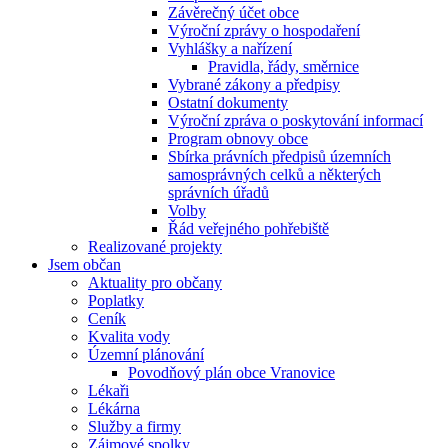
Závěrečný účet obce
Výroční zprávy o hospodaření
Vyhlášky a nařízení
Pravidla, řády, směrnice
Vybrané zákony a předpisy
Ostatní dokumenty
Výroční zpráva o poskytování informací
Program obnovy obce
Sbírka právních předpisů územních
samosprávných celků a některých
správních úřadů
Volby
Řád veřejného pohřebiště
Realizované projekty
Jsem občan
Aktuality pro občany
Poplatky
Ceník
Kvalita vody
Územní plánování
Povodňový plán obce Vranovice
Lékaři
Lékárna
Služby a firmy
Zájmové spolky