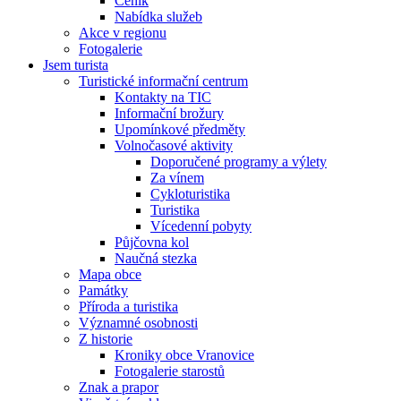
Ceník
Nabídka služeb
Akce v regionu
Fotogalerie
Jsem turista
Turistické informační centrum
Kontakty na TIC
Informační brožury
Upomínkové předměty
Volnočasové aktivity
Doporučené programy a výlety
Za vínem
Cykloturistika
Turistika
Vícedenní pobyty
Půjčovna kol
Naučná stezka
Mapa obce
Památky
Příroda a turistika
Významné osobnosti
Z historie
Kroniky obce Vranovice
Fotogalerie starostů
Znak a prapor