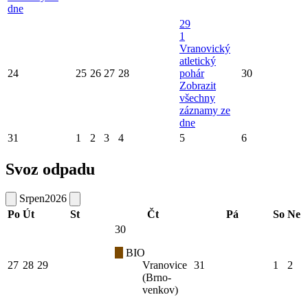
dne
29
1
Vranovický
atletický
24
25
26
27
28
pohár
30
Zobrazit
všechny
záznamy ze
dne
31
1
2
3
4
5
6
Svoz odpadu
Srpen
2026
Po
Út
St
Čt
Pá
So
Ne
30
BIO
27
28
29
Vranovice
31
1
2
(Brno-
venkov)