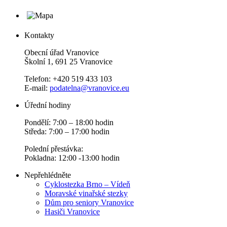
Kontakty
Obecní úřad Vranovice
Školní 1, 691 25 Vranovice
Telefon: +420 519 433 103
E-mail:
podatelna@vranovice.eu
Úřední hodiny
Pondělí: 7:00 – 18:00 hodin
Středa: 7:00 – 17:00 hodin
Polední přestávka:
Pokladna: 12:00 -13:00 hodin
Nepřehlédněte
Cyklostezka Brno – Vídeň
Moravské vinařské stezky
Dům pro seniory Vranovice
Hasiči Vranovice