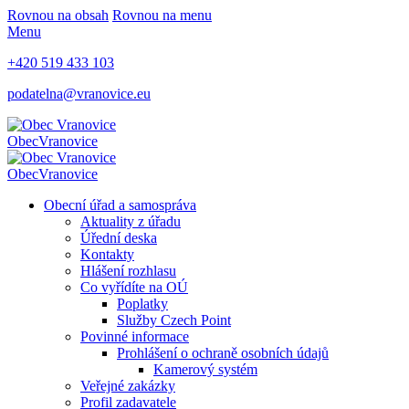
Rovnou na obsah
Rovnou na menu
Menu
+420 519 433 103
podatelna@vranovice.eu
Obec
Vranovice
Obec
Vranovice
Obecní úřad a samospráva
Aktuality z úřadu
Úřední deska
Kontakty
Hlášení rozhlasu
Co vyřídíte na OÚ
Poplatky
Služby Czech Point
Povinné informace
Prohlášení o ochraně osobních údajů
Kamerový systém
Veřejné zakázky
Profil zadavatele