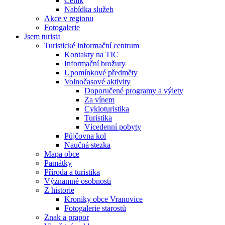
Ceník
Nabídka služeb
Akce v regionu
Fotogalerie
Jsem turista
Turistické informační centrum
Kontakty na TIC
Informační brožury
Upomínkové předměty
Volnočasové aktivity
Doporučené programy a výlety
Za vínem
Cykloturistika
Turistika
Vícedenní pobyty
Půjčovna kol
Naučná stezka
Mapa obce
Památky
Příroda a turistika
Významné osobnosti
Z historie
Kroniky obce Vranovice
Fotogalerie starostů
Znak a prapor