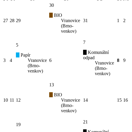
30
BIO
27
28
29
Vranovice
31
1
2
(Brno-
venkov)
7
5
Komunální
Papír
odpad
3
4
Vranovice
6
8
9
Vranovice
(Brno-
(Brno-
venkov)
venkov)
13
BIO
10
11
12
Vranovice
14
15
16
(Brno-
venkov)
21
19
Komunální