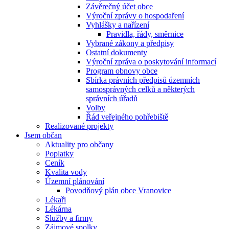
Závěrečný účet obce
Výroční zprávy o hospodaření
Vyhlášky a nařízení
Pravidla, řády, směrnice
Vybrané zákony a předpisy
Ostatní dokumenty
Výroční zpráva o poskytování informací
Program obnovy obce
Sbírka právních předpisů územních
samosprávných celků a některých
správních úřadů
Volby
Řád veřejného pohřebiště
Realizované projekty
Jsem občan
Aktuality pro občany
Poplatky
Ceník
Kvalita vody
Územní plánování
Povodňový plán obce Vranovice
Lékaři
Lékárna
Služby a firmy
Zájmové spolky