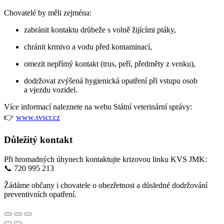
Chovatelé by měli zejména:
zabránit kontaktu drůbeže s volně žijícími ptáky,
chránit krmivo a vodu před kontaminací,
omezit nepřímý kontakt (trus, peří, předměty z venku),
dodržovat zvýšená hygienická opatření při vstupu osob
a vjezdu vozidel.
Více informací naleznete na webu Státní veterinární správy:
👉
www.svscr.cz
Důležitý kontakt
Při hromadných úhynech kontaktujte krizovou linku KVS JMK:
📞 720 995 213
Žádáme občany i chovatele o obezřetnost a důsledné dodržování
preventivních opatření.