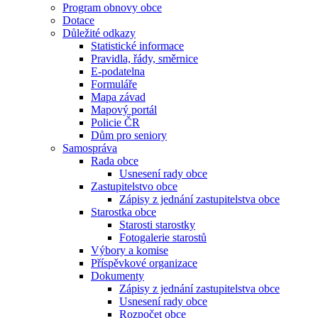
Program obnovy obce
Dotace
Důležité odkazy
Statistické informace
Pravidla, řády, směrnice
E-podatelna
Formuláře
Mapa závad
Mapový portál
Policie ČR
Dům pro seniory
Samospráva
Rada obce
Usnesení rady obce
Zastupitelstvo obce
Zápisy z jednání zastupitelstva obce
Starostka obce
Starosti starostky
Fotogalerie starostů
Výbory a komise
Příspěvkové organizace
Dokumenty
Zápisy z jednání zastupitelstva obce
Usnesení rady obce
Rozpočet obce