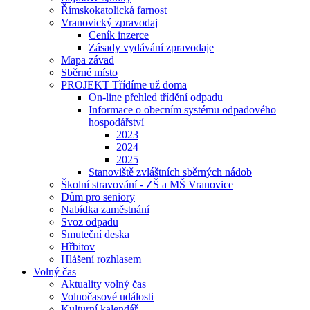
Římskokatolická farnost
Vranovický zpravodaj
Ceník inzerce
Zásady vydávání zpravodaje
Mapa závad
Sběrné místo
PROJEKT Třídíme už doma
On-line přehled třídění odpadu
Informace o obecním systému odpadového
hospodářství
2023
2024
2025
Stanoviště zvláštních sběrných nádob
Školní stravování - ZŠ a MŠ Vranovice
Dům pro seniory
Nabídka zaměstnání
Svoz odpadu
Smuteční deska
Hřbitov
Hlášení rozhlasem
Volný čas
Aktuality volný čas
Volnočasové události
Kulturní kalendář