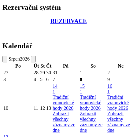
Rezervační systém
REZERVACE
Kalendář
Srpen
2026
Po
Út
St
Čt
Pá
So
Ne
27
28
29
30
31
1
2
3
4
5
6
7
8
9
14
15
16
1
1
1
Tradiční
Tradiční
Tradiční
vranovické
vranovické
vranovické
10
11
12
13
hody 2026
hody 2026
hody 2026
Zobrazit
Zobrazit
Zobrazit
všechny
všechny
všechny
záznamy ze
záznamy ze
záznamy ze
dne
dne
dne
17