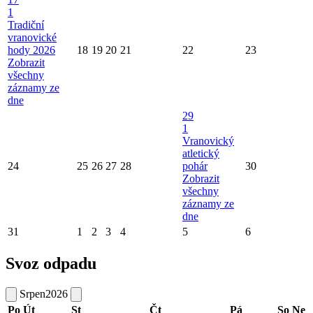
1
Tradiční
vranovické
hody 2026
18
19
20
21
22
23
Zobrazit
všechny
záznamy ze
dne
29
1
Vranovický
atletický
24
25
26
27
28
pohár
30
Zobrazit
všechny
záznamy ze
dne
31
1
2
3
4
5
6
Svoz odpadu
Srpen
2026
Po
Út
St
Čt
Pá
So
Ne