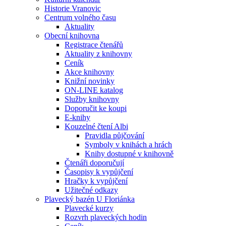
Historie Vranovic
Centrum volného času
Aktuality
Obecní knihovna
Registrace čtenářů
Aktuality z knihovny
Ceník
Akce knihovny
Knižní novinky
ON-LINE katalog
Služby knihovny
Doporučit ke koupi
E-knihy
Kouzelné čtení Albi
Pravidla půjčování
Symboly v knihách a hrách
Knihy dostupné v knihovně
Čtenáři doporučují
Časopisy k vypůjčení
Hračky k vypůjčení
Užitečné odkazy
Plavecký bazén U Floriánka
Plavecké kurzy
Rozvrh plaveckých hodin