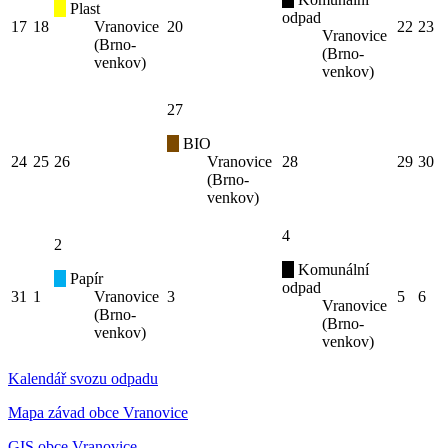
Plast
odpad
17
18
Vranovice
20
22
23
Vranovice
(Brno-
(Brno-
venkov)
venkov)
27
BIO
24
25
26
Vranovice
28
29
30
(Brno-
venkov)
4
2
Komunální
Papír
odpad
31
1
Vranovice
3
5
6
Vranovice
(Brno-
(Brno-
venkov)
venkov)
Kalendář svozu odpadu
Mapa závad obce Vranovice
GIS obce Vranovice