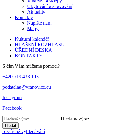
Vinařství a sklepy
Ubytování a stravování
Aktuality
Kontakty
Napište nám
Mapy
Kulturní kalendář
HLÁŠENÍ ROZHLASU
ÚŘEDNÍ DESKA
KONTAKTY
S čím Vám můžeme pomoci?
+420 519 433 103
podatelna@vranovice.eu
Instagram
Facebook
Hledaný výraz
Hledat
rozšířené vyhledávání