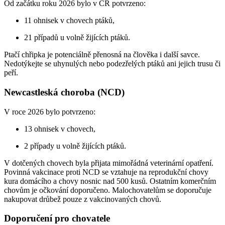
Od začátku roku 2026 bylo v ČR potvrzeno:
11 ohnisek v chovech ptáků,
21 případů u volně žijících ptáků.
Ptačí chřipka je potenciálně přenosná na člověka i další savce.
Nedotýkejte se uhynulých nebo podezřelých ptáků ani jejich trusu či
peří.
Newcastleská choroba (NCD)
V roce 2026 bylo potvrzeno:
13 ohnisek v chovech,
2 případy u volně žijících ptáků.
V dotčených chovech byla přijata mimořádná veterinární opatření.
Povinná vakcinace proti NCD se vztahuje na reprodukční chovy
kura domácího a chovy nosnic nad 500 kusů. Ostatním komerčním
chovům je očkování doporučeno. Malochovatelům se doporučuje
nakupovat drůbež pouze z vakcinovaných chovů.
Doporučení pro chovatele