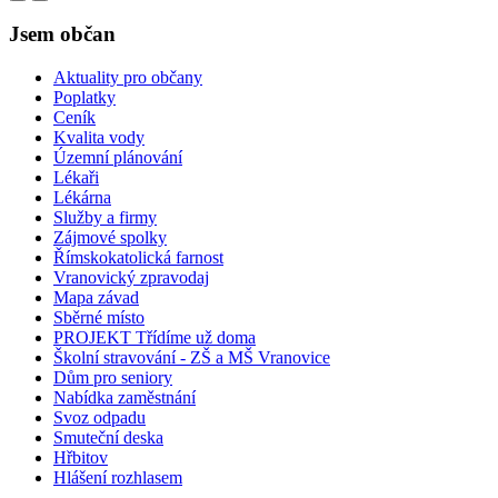
Jsem občan
Aktuality pro občany
Poplatky
Ceník
Kvalita vody
Územní plánování
Lékaři
Lékárna
Služby a firmy
Zájmové spolky
Římskokatolická farnost
Vranovický zpravodaj
Mapa závad
Sběrné místo
PROJEKT Třídíme už doma
Školní stravování - ZŠ a MŠ Vranovice
Dům pro seniory
Nabídka zaměstnání
Svoz odpadu
Smuteční deska
Hřbitov
Hlášení rozhlasem