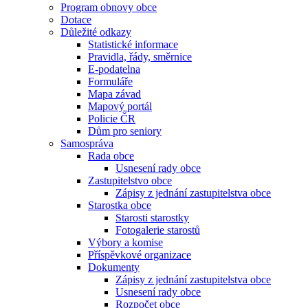
Program obnovy obce
Dotace
Důležité odkazy
Statistické informace
Pravidla, řády, směrnice
E-podatelna
Formuláře
Mapa závad
Mapový portál
Policie ČR
Dům pro seniory
Samospráva
Rada obce
Usnesení rady obce
Zastupitelstvo obce
Zápisy z jednání zastupitelstva obce
Starostka obce
Starosti starostky
Fotogalerie starostů
Výbory a komise
Příspěvkové organizace
Dokumenty
Zápisy z jednání zastupitelstva obce
Usnesení rady obce
Rozpočet obce