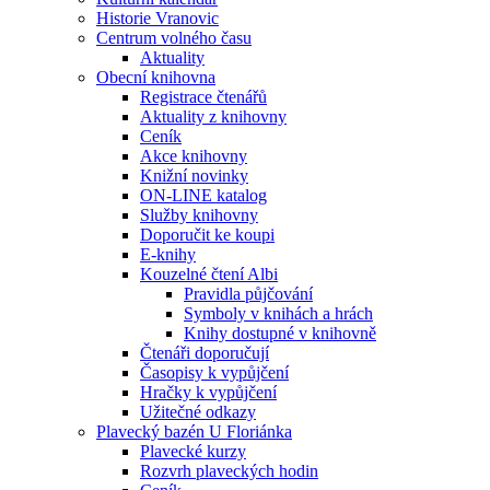
Historie Vranovic
Centrum volného času
Aktuality
Obecní knihovna
Registrace čtenářů
Aktuality z knihovny
Ceník
Akce knihovny
Knižní novinky
ON-LINE katalog
Služby knihovny
Doporučit ke koupi
E-knihy
Kouzelné čtení Albi
Pravidla půjčování
Symboly v knihách a hrách
Knihy dostupné v knihovně
Čtenáři doporučují
Časopisy k vypůjčení
Hračky k vypůjčení
Užitečné odkazy
Plavecký bazén U Floriánka
Plavecké kurzy
Rozvrh plaveckých hodin