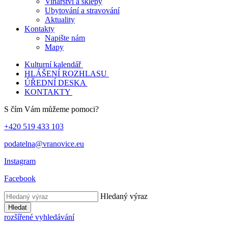
Vinařství a sklepy
Ubytování a stravování
Aktuality
Kontakty
Napište nám
Mapy
Kulturní kalendář
HLÁŠENÍ ROZHLASU
ÚŘEDNÍ DESKA
KONTAKTY
S čím Vám můžeme pomoci?
+420 519 433 103
podatelna@vranovice.eu
Instagram
Facebook
Hledaný výraz
Hledat
rozšířené vyhledávání