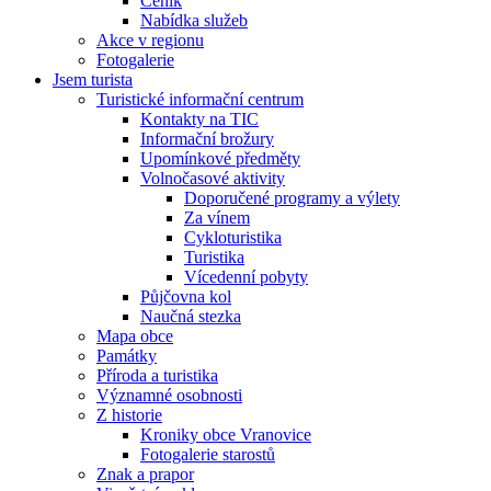
Ceník
Nabídka služeb
Akce v regionu
Fotogalerie
Jsem turista
Turistické informační centrum
Kontakty na TIC
Informační brožury
Upomínkové předměty
Volnočasové aktivity
Doporučené programy a výlety
Za vínem
Cykloturistika
Turistika
Vícedenní pobyty
Půjčovna kol
Naučná stezka
Mapa obce
Památky
Příroda a turistika
Významné osobnosti
Z historie
Kroniky obce Vranovice
Fotogalerie starostů
Znak a prapor