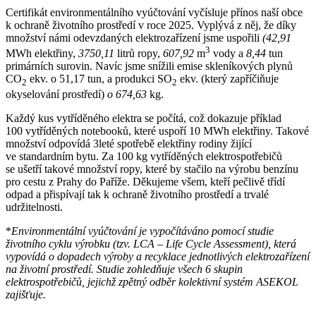
Certifikát environmentálního vyúčtování vyčísluje přínos naší obce
k ochraně životního prostředí v roce 2025. Vyplývá z něj, že díky
množství námi odevzdaných elektrozařízení jsme uspořili
(42,91
3
MWh elektřiny,
3750,11
litrů ropy,
607,92
m
vody a
8,44
tun
primárních surovin. Navíc jsme snížili emise skleníkových plynů
CO
ekv. o 51,17 tun, a produkci SO
ekv. (který zapříčiňuje
2
2
okyselování prostředí)
o 674,63
kg.
Každý kus vytříděného elektra se počítá, což dokazuje příklad
100 vytříděných notebooků, které uspoří 10 MWh elektřiny. Takové
množství odpovídá 3leté spotřebě elektřiny rodiny žijící
ve standardním bytu. Za 100 kg vytříděných elektrospotřebičů
se ušetří takové množství ropy, které by stačilo na výrobu benzínu
pro cestu z Prahy do Paříže. Děkujeme všem, kteří pečlivě třídí
odpad a přispívají tak k ochraně životního prostředí a trvalé
udržitelnosti.
*
Environmentální vyúčtování je vypočítáváno pomocí studie
životního cyklu výrobku (tzv. LCA – Life Cycle Assessment), která
vypovídá o dopadech výroby a recyklace jednotlivých elektrozařízení
na životní prostředí. Studie zohledňuje všech 6 skupin
elektrospotřebičů, jejichž zpětný odběr kolektivní systém ASEKOL
zajišťuje.