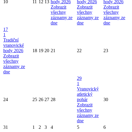
10
11
12
13
hody 2026
hody 2026
hody 2026
Zobrazit
Zobrazit
Zobrazit
všechny
všechny
všechny
záznamy ze
záznamy ze
záznamy ze
dne
dne
dne
17
1
Tradiční
vranovické
hody 2026
18
19
20
21
22
23
Zobrazit
všechny
záznamy ze
dne
29
1
Vranovický
atletický
24
25
26
27
28
pohár
30
Zobrazit
všechny
záznamy ze
dne
31
1
2
3
4
5
6