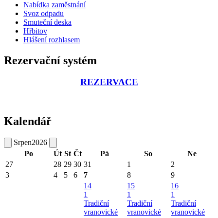
Nabídka zaměstnání
Svoz odpadu
Smuteční deska
Hřbitov
Hlášení rozhlasem
Rezervační systém
REZERVACE
Kalendář
Srpen
2026
Po
Út
St
Čt
Pá
So
Ne
27
28
29
30
31
1
2
3
4
5
6
7
8
9
14
15
16
1
1
1
Tradiční
Tradiční
Tradiční
vranovické
vranovické
vranovické