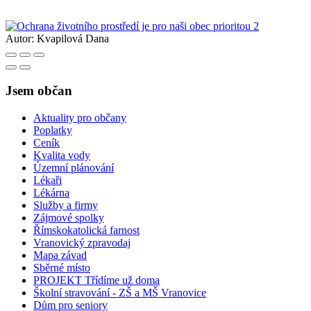
Autor:
Kvapilová Dana
Jsem občan
Aktuality pro občany
Poplatky
Ceník
Kvalita vody
Územní plánování
Lékaři
Lékárna
Služby a firmy
Zájmové spolky
Římskokatolická farnost
Vranovický zpravodaj
Mapa závad
Sběrné místo
PROJEKT Třídíme už doma
Školní stravování - ZŠ a MŠ Vranovice
Dům pro seniory