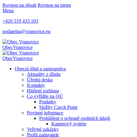
Rovnou na obsah
Rovnou na menu
Menu
+420 519 433 103
podatelna@vranovice.eu
Obec
Vranovice
Obec
Vranovice
Obecní úřad a samospráva
Aktuality z úřadu
Úřední deska
Kontakty
Hlášení rozhlasu
Co vyřídíte na OÚ
Poplatky
Služby Czech Point
Povinné informace
Prohlášení o ochraně osobních údajů
Kamerový systém
Veřejné zakázky
Profil zadavatele