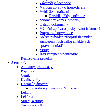
Závěrečný účet obce
Výroční zprávy o hospodaření
Vyhlášky a nařízení
Pravidla, řády, směrnice
Vybrané zákony a předpisy
Ostatní dokumenty
Výroční zpráva o poskytování informací
Program obnovy obce
Sbírka právních předpisů územních
samosprávných celků a některých
správních úřadů
Volby
Řád veřejného pohřebiště
Realizované projekty
Jsem občan
Aktuality pro občany
Poplatky
Ceník
Kvalita vody
Územní plánování
Povodňový plán obce Vranovice
Lékaři
Lékárna
Služby a firmy
Zájmové spolky