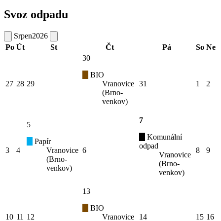
Svoz odpadu
Srpen
2026
Po
Út
St
Čt
Pá
So
Ne
30
BIO
27
28
29
Vranovice
31
1
2
(Brno-
venkov)
7
5
Komunální
Papír
odpad
3
4
Vranovice
6
8
9
Vranovice
(Brno-
(Brno-
venkov)
venkov)
13
BIO
10
11
12
Vranovice
14
15
16