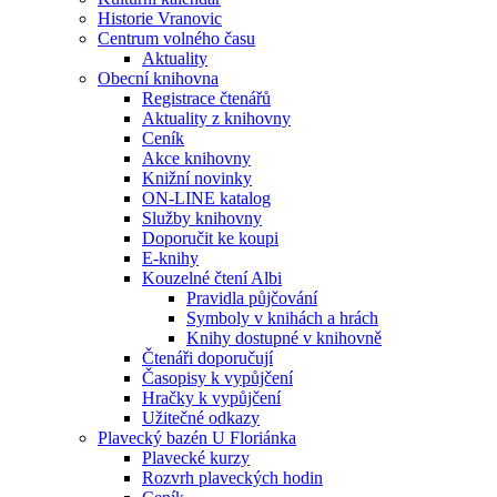
Historie Vranovic
Centrum volného času
Aktuality
Obecní knihovna
Registrace čtenářů
Aktuality z knihovny
Ceník
Akce knihovny
Knižní novinky
ON-LINE katalog
Služby knihovny
Doporučit ke koupi
E-knihy
Kouzelné čtení Albi
Pravidla půjčování
Symboly v knihách a hrách
Knihy dostupné v knihovně
Čtenáři doporučují
Časopisy k vypůjčení
Hračky k vypůjčení
Užitečné odkazy
Plavecký bazén U Floriánka
Plavecké kurzy
Rozvrh plaveckých hodin