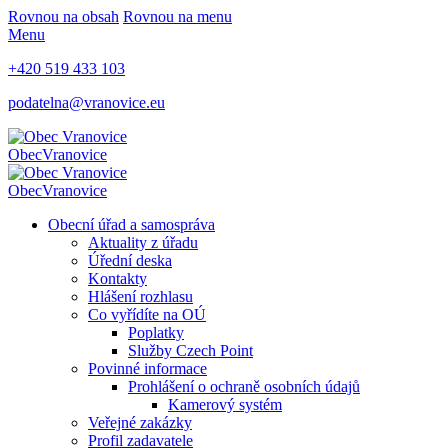
Rovnou na obsah
Rovnou na menu
Menu
+420 519 433 103
podatelna@vranovice.eu
Obec
Vranovice
Obec
Vranovice
Obecní úřad a samospráva
Aktuality z úřadu
Úřední deska
Kontakty
Hlášení rozhlasu
Co vyřídíte na OÚ
Poplatky
Služby Czech Point
Povinné informace
Prohlášení o ochraně osobních údajů
Kamerový systém
Veřejné zakázky
Profil zadavatele