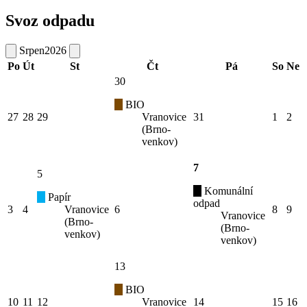
Svoz odpadu
Srpen
2026
Po
Út
St
Čt
Pá
So
Ne
30
BIO
27
28
29
Vranovice
31
1
2
(Brno-
venkov)
7
5
Komunální
Papír
odpad
3
4
Vranovice
6
8
9
Vranovice
(Brno-
(Brno-
venkov)
venkov)
13
BIO
10
11
12
Vranovice
14
15
16