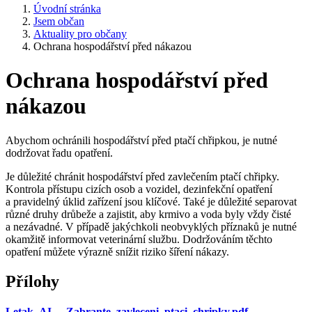
Úvodní stránka
Jsem občan
Aktuality pro občany
Ochrana hospodářství před nákazou
Ochrana hospodářství před
nákazou
Abychom ochránili hospodářství před ptačí chřipkou, je nutné
dodržovat řadu opatření.
Je důležité chránit hospodářství před zavlečením ptačí chřipky.
Kontrola přístupu cizích osob a vozidel, dezinfekční opatření
a pravidelný úklid zařízení jsou klíčové. Také je důležité separovat
různé druhy drůbeže a zajistit, aby krmivo a voda byly vždy čisté
a nezávadné. V případě jakýchkoli neobvyklých příznaků je nutné
okamžitě informovat veterinární službu. Dodržováním těchto
opatření můžete výrazně snížit riziko šíření nákazy.
Přílohy
Letak_AI_-_Zabrante_zavleceni_ptaci_chripky.pdf