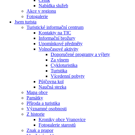
Ceník
Nabídka služeb
Akce v regionu
Fotogalerie
Jsem turista
Turistické informační centrum
Kontakty na TIC
Informační brožury
Upomínkové předměty
Volnočasové aktivity
Doporučené programy a výlety
Za vínem
Cykloturistika
Turistika
Vícedenní pobyty
Půjčovna kol
Naučná stezka
Mapa obce
Památky
Příroda a turistika
Významné osobnosti
Z historie
Kroniky obce Vranovice
Fotogalerie starostů
Znak a prapor