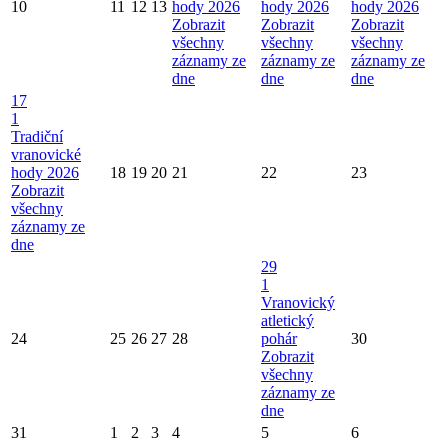
10
11
12
13
hody 2026
hody 2026
hody 2026
Zobrazit
Zobrazit
Zobrazit
všechny
všechny
všechny
záznamy ze
záznamy ze
záznamy ze
dne
dne
dne
17
1
Tradiční
vranovické
hody 2026
18
19
20
21
22
23
Zobrazit
všechny
záznamy ze
dne
29
1
Vranovický
atletický
24
25
26
27
28
pohár
30
Zobrazit
všechny
záznamy ze
dne
31
1
2
3
4
5
6