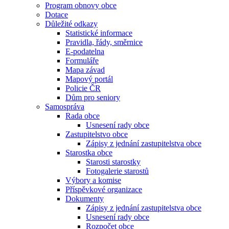
Program obnovy obce
Dotace
Důležité odkazy
Statistické informace
Pravidla, řády, směrnice
E-podatelna
Formuláře
Mapa závad
Mapový portál
Policie ČR
Dům pro seniory
Samospráva
Rada obce
Usnesení rady obce
Zastupitelstvo obce
Zápisy z jednání zastupitelstva obce
Starostka obce
Starosti starostky
Fotogalerie starostů
Výbory a komise
Příspěvkové organizace
Dokumenty
Zápisy z jednání zastupitelstva obce
Usnesení rady obce
Rozpočet obce