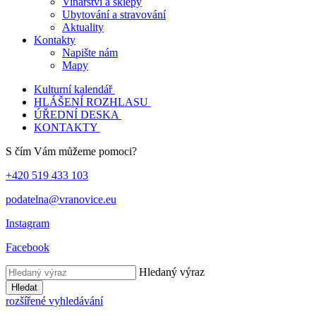
Vinařství a sklepy
Ubytování a stravování
Aktuality
Kontakty
Napište nám
Mapy
Kulturní kalendář
HLÁŠENÍ ROZHLASU
ÚŘEDNÍ DESKA
KONTAKTY
S čím Vám můžeme pomoci?
+420 519 433 103
podatelna@vranovice.eu
Instagram
Facebook
Hledaný výraz
Hledat
rozšířené vyhledávání