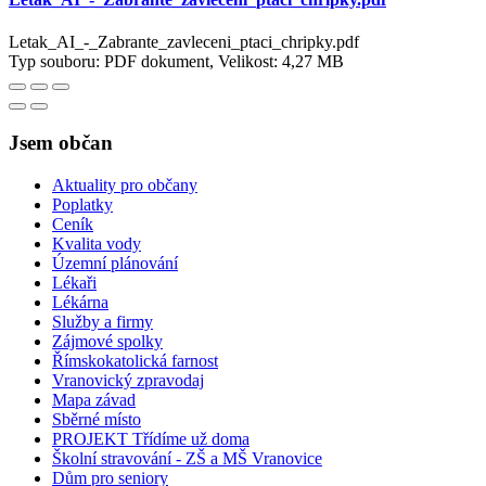
Letak_AI_-_Zabrante_zavleceni_ptaci_chripky.pdf
Typ souboru: PDF dokument, Velikost: 4,27 MB
Jsem občan
Aktuality pro občany
Poplatky
Ceník
Kvalita vody
Územní plánování
Lékaři
Lékárna
Služby a firmy
Zájmové spolky
Římskokatolická farnost
Vranovický zpravodaj
Mapa závad
Sběrné místo
PROJEKT Třídíme už doma
Školní stravování - ZŠ a MŠ Vranovice
Dům pro seniory