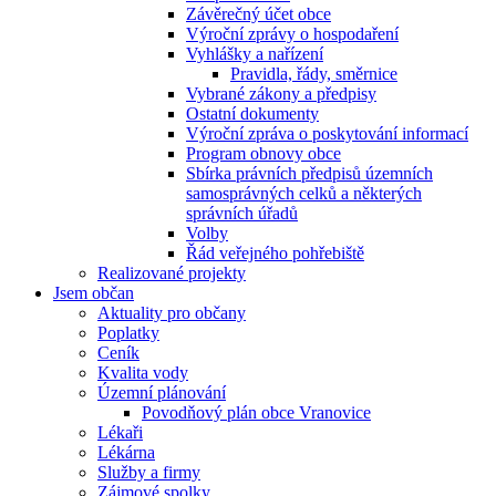
Závěrečný účet obce
Výroční zprávy o hospodaření
Vyhlášky a nařízení
Pravidla, řády, směrnice
Vybrané zákony a předpisy
Ostatní dokumenty
Výroční zpráva o poskytování informací
Program obnovy obce
Sbírka právních předpisů územních
samosprávných celků a některých
správních úřadů
Volby
Řád veřejného pohřebiště
Realizované projekty
Jsem občan
Aktuality pro občany
Poplatky
Ceník
Kvalita vody
Územní plánování
Povodňový plán obce Vranovice
Lékaři
Lékárna
Služby a firmy
Zájmové spolky