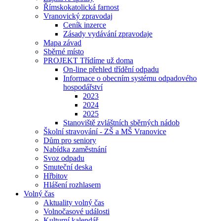
Římskokatolická farnost
Vranovický zpravodaj
Ceník inzerce
Zásady vydávání zpravodaje
Mapa závad
Sběrné místo
PROJEKT Třídíme už doma
On-line přehled třídění odpadu
Informace o obecním systému odpadového
hospodářství
2023
2024
2025
Stanoviště zvláštních sběrných nádob
Školní stravování - ZŠ a MŠ Vranovice
Dům pro seniory
Nabídka zaměstnání
Svoz odpadu
Smuteční deska
Hřbitov
Hlášení rozhlasem
Volný čas
Aktuality volný čas
Volnočasové události
Kulturní kalendář