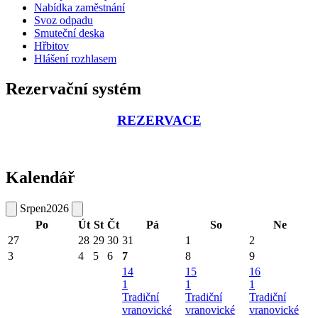
Nabídka zaměstnání
Svoz odpadu
Smuteční deska
Hřbitov
Hlášení rozhlasem
Rezervační systém
REZERVACE
Kalendář
Srpen
2026
Po
Út
St
Čt
Pá
So
Ne
27
28
29
30
31
1
2
3
4
5
6
7
8
9
14
15
16
1
1
1
Tradiční
Tradiční
Tradiční
vranovické
vranovické
vranovické