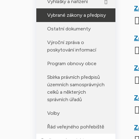
Vyhlášky a nařízení
Z
Vybrané zákony a předpisy
Ostatní dokumenty
Z
Výroční zpráva o
poskytování informací
Program obnovy obce
Z
Sbírka právních předpisů
územních samosprávných
celků a některých
Z
správních úřadů
Volby
Z
Řád veřejného pohřebiště