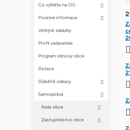
Co vyřídíte na OÚ
2
Povinné informace
Z
c
Veřejné zakázky
2
Profil zadavatele
Program obnovy obce
Z
Dotace
2
Důležité odkazy
Samospráva
Z
Rada obce
Zastupitelstvo obce
Z