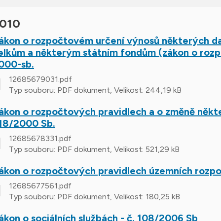
010
ákon o rozpočtovém určení výnosů některých 
elkům a některým státním fondům (zákon o rozp
000-sb.
12685679031.pdf
Typ souboru: PDF dokument, Velikost: 244,19 kB
ákon o rozpočtových pravidlech a o změně někter
18/2000 Sb.
12685678331.pdf
Typ souboru: PDF dokument, Velikost: 521,29 kB
ákon o rozpočtových pravidlech územních rozpo
12685677561.pdf
Typ souboru: PDF dokument, Velikost: 180,25 kB
ákon o sociálních službách - č. 108/2006 Sb