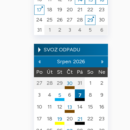
18
19
20
21
22
23
17
24
25
26
27
28
30
29
31
1
2
3
4
5
6
SVOZ ODPADU
Srpen
2026
Po
Út
St
Čt
Pá
So
Ne
27
28
29
31
1
2
30
BIO
3
4
6
8
9
5
7
Vranovice (Brno-venkov)
Papír
Komunální odpad
10
11
12
14
15
16
13
Vranovice (Brno-venkov)
Vranovice (Brno-venko
BIO
17
18
20
22
23
19
21
Vranovice (Brno-venkov)
Plast
Komunální odpad