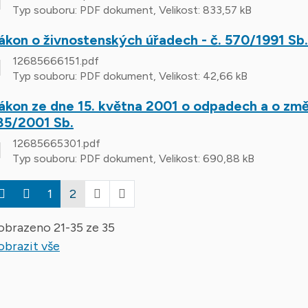
Typ souboru: PDF dokument, Velikost: 833,57 kB
ákon o živnostenských úřadech - č. 570/1991 Sb.
12685666151.pdf
Typ souboru: PDF dokument, Velikost: 42,66 kB
ákon ze dne 15. května 2001 o odpadech a o změn
85/2001 Sb.
12685665301.pdf
Typ souboru: PDF dokument, Velikost: 690,88 kB
1
2
obrazeno
21
-
35
ze 35
obrazit vše