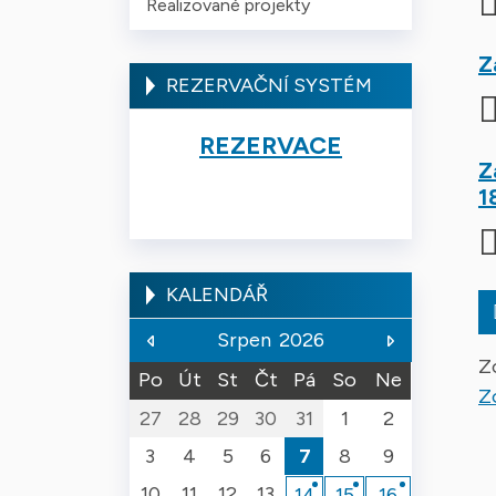
Realizované projekty
Z
REZERVAČNÍ SYSTÉM
REZERVACE
Z
1
KALENDÁŘ
Srpen
2026
Z
Po
Út
St
Čt
Pá
So
Ne
Z
27
28
29
30
31
1
2
3
4
5
6
7
8
9
10
11
12
13
14
15
16