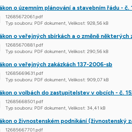
ákon o územním plánování a stavebním řádu - č.
12685672061.pdf
Typ souboru: PDF dokument, Velikost: 928,56 kB
ákon o veřejných sbírkách a o změně některých
12685670881.pdf
Typ souboru: PDF dokument, Velikost: 290,56 kB
ákon o veřejných zakázkách 137-2006-sb
12685669631.pdf
Typ souboru: PDF dokument, Velikost: 909,07 kB
ákon o volbách do zastupitelstev v obcích - č. 1
12685668501.pdf
Typ souboru: PDF dokument, Velikost: 34,41 kB
ákon o živnostenském podnikání (živnostenský zá
12685667701.pdf