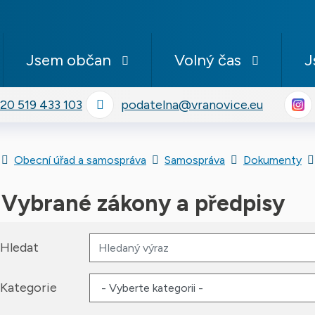
Rovnou na obsah
Rovnou na menu
Jsem občan
Volný čas
J
20 519 433 103
podatelna@vranovice.eu
In
Úvodní stránka
Obecní úřad a samospráva
Samospráva
Dokumenty
Vybrané zákony a předpisy
Hledat
Kategorie