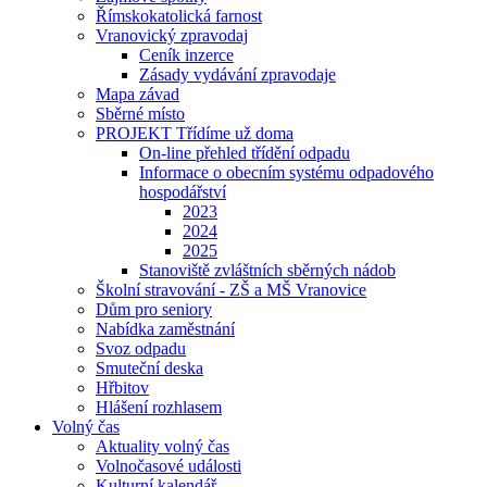
Římskokatolická farnost
Vranovický zpravodaj
Ceník inzerce
Zásady vydávání zpravodaje
Mapa závad
Sběrné místo
PROJEKT Třídíme už doma
On-line přehled třídění odpadu
Informace o obecním systému odpadového
hospodářství
2023
2024
2025
Stanoviště zvláštních sběrných nádob
Školní stravování - ZŠ a MŠ Vranovice
Dům pro seniory
Nabídka zaměstnání
Svoz odpadu
Smuteční deska
Hřbitov
Hlášení rozhlasem
Volný čas
Aktuality volný čas
Volnočasové události
Kulturní kalendář