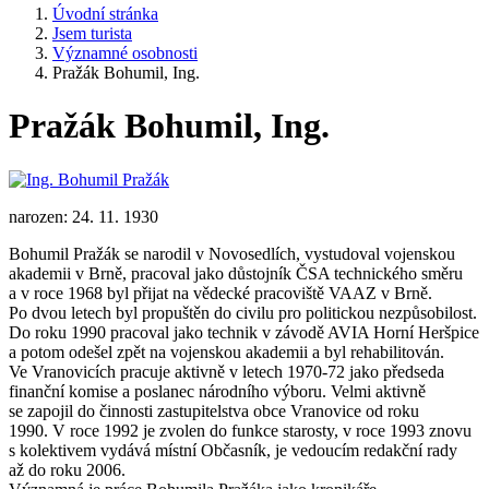
Úvodní stránka
Jsem turista
Významné osobnosti
Pražák Bohumil, Ing.
Pražák Bohumil, Ing.
narozen: 24. 11. 1930
Bohumil Pražák se narodil v Novosedlích, vystudoval vojenskou
akademii v Brně, pracoval jako důstojník ČSA technického směru
a v roce 1968 byl přijat na vědecké pracoviště VAAZ v Brně.
Po dvou letech byl propuštěn do civilu pro politickou nezpůsobilost.
Do roku 1990 pracoval jako technik v závodě AVIA Horní Heršpice
a potom odešel zpět na vojenskou akademii a byl rehabilitován.
Ve Vranovicích pracuje aktivně v letech 1970-72 jako předseda
finanční komise a poslanec národního výboru. Velmi aktivně
se zapojil do činnosti zastupitelstva obce Vranovice od roku
1990. V roce 1992 je zvolen do funkce starosty, v roce 1993 znovu
s kolektivem vydává místní Občasník, je vedoucím redakční rady
až do roku 2006.