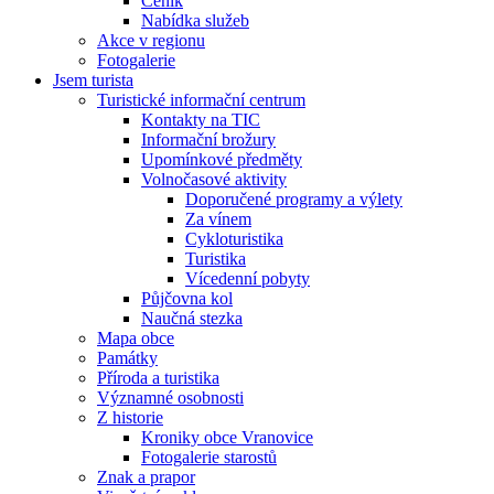
Ceník
Nabídka služeb
Akce v regionu
Fotogalerie
Jsem turista
Turistické informační centrum
Kontakty na TIC
Informační brožury
Upomínkové předměty
Volnočasové aktivity
Doporučené programy a výlety
Za vínem
Cykloturistika
Turistika
Vícedenní pobyty
Půjčovna kol
Naučná stezka
Mapa obce
Památky
Příroda a turistika
Významné osobnosti
Z historie
Kroniky obce Vranovice
Fotogalerie starostů
Znak a prapor