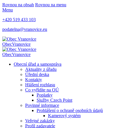
Rovnou na obsah
Rovnou na menu
Menu
+420 519 433 103
podatelna@vranovice.eu
Obec
Vranovice
Obec
Vranovice
Obecní úřad a samospráva
Aktuality z úřadu
Úřední deska
Kontakty
Hlášení rozhlasu
Co vyřídíte na OÚ
Poplatky
Služby Czech Point
Povinné informace
Prohlášení o ochraně osobních údajů
Kamerový systém
Veřejné zakázky
Profil zadavatele