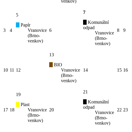
venkov)
7
5
Komunální
Papír
odpad
3
4
Vranovice
6
8
9
Vranovice
(Brno-
(Brno-
venkov)
venkov)
13
BIO
10
11
12
Vranovice
14
15
16
(Brno-
venkov)
21
19
Komunální
Plast
odpad
17
18
Vranovice
20
22
23
Vranovice
(Brno-
(Brno-
venkov)
venkov)