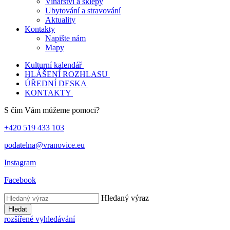
Vinařství a sklepy
Ubytování a stravování
Aktuality
Kontakty
Napište nám
Mapy
Kulturní kalendář
HLÁŠENÍ ROZHLASU
ÚŘEDNÍ DESKA
KONTAKTY
S čím Vám můžeme pomoci?
+420 519 433 103
podatelna@vranovice.eu
Instagram
Facebook
Hledaný výraz
Hledat
rozšířené vyhledávání