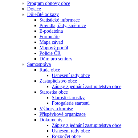
Program obnovy obce
Dotace
Důležité odkazy
Statistické informace
Pravidla, řády, směrnice
E-podatelna
Formuláře
Mapa závad
Mapový portál
Policie ČR
Dům pro seniory
Samospráva
Rada obce
Usnesení rady obce
Zastupitelstvo obce
Zápisy z jednání zastupitelstva obce
Starostka obce
Starosti starostky
Fotogalerie starostů
Výbory a komise
Příspěvkové organizace
Dokumenty
Zápisy z jednání zastupitelstva obce
Usnesení rady obce
Rozpočet obce