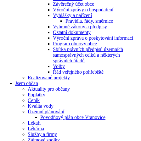
Závěrečný účet obce
Výroční zprávy o hospodaření
Vyhlášky a nařízení
Pravidla, řády, směrnice
Vybrané zákony a předpisy
Ostatní dokumenty
Výroční zpráva o poskytování informací
Program obnovy obce
Sbírka právních předpisů územních
samosprávných celků a některých
správních úřadů
Volby
Řád veřejného pohřebiště
Realizované projekty
Jsem občan
Aktuality pro občany
Poplatky
Ceník
Kvalita vody
Územní plánování
Povodňový plán obce Vranovice
Lékaři
Lékárna
Služby a firmy
Zájmové spolky