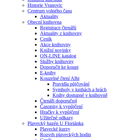
Historie Vranovic
Centrum volného času
Aktuality
Obecní knihovna
Registrace čtenářů
Aktuality z knihovny
Ceník
Akce knihovny
Knižní novinky
ON-LINE katalog
Služby knihovny
Doporučit ke koupi
E-knihy
Kouzelné čtení Albi
Pravidla půjčování
Symboly v knihách a hrách
Knihy dostupné v knihovně
Čtenáři doporučují
Časopisy k vypůjčení
Hračky k vypůjčení
Užitečné odkazy
Plavecký bazén U Floriánka
Plavecké kurzy
Rozvrh plaveckých hodin