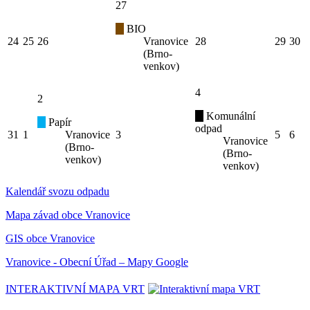
27
BIO
24
25
26
Vranovice
28
29
30
(Brno-
venkov)
4
2
Komunální
Papír
odpad
31
1
Vranovice
3
5
6
Vranovice
(Brno-
(Brno-
venkov)
venkov)
Kalendář svozu odpadu
Mapa závad obce Vranovice
GIS obce Vranovice
Vranovice - Obecní Úřad – Mapy Google
INTERAKTIVNÍ MAPA VRT