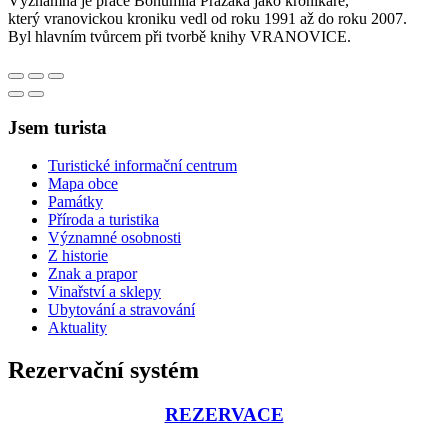
Významná je práce Bohumila Pražáka jako kronikáře,
který vranovickou kroniku vedl od roku 1991 až do roku 2007.
Byl hlavním tvůrcem při tvorbě knihy VRANOVICE.
Jsem turista
Turistické informační centrum
Mapa obce
Památky
Příroda a turistika
Významné osobnosti
Z historie
Znak a prapor
Vinařství a sklepy
Ubytování a stravování
Aktuality
Rezervační systém
REZERVACE