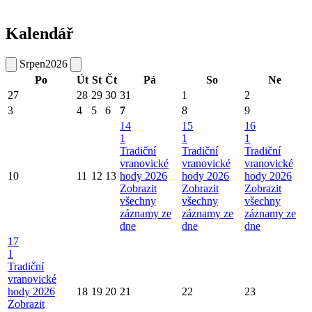
Kalendář
Srpen
2026
Po
Út
St
Čt
Pá
So
Ne
27
28
29
30
31
1
2
3
4
5
6
7
8
9
14
15
16
1
1
1
Tradiční
Tradiční
Tradiční
vranovické
vranovické
vranovické
10
11
12
13
hody 2026
hody 2026
hody 2026
Zobrazit
Zobrazit
Zobrazit
všechny
všechny
všechny
záznamy ze
záznamy ze
záznamy ze
dne
dne
dne
17
1
Tradiční
vranovické
hody 2026
18
19
20
21
22
23
Zobrazit