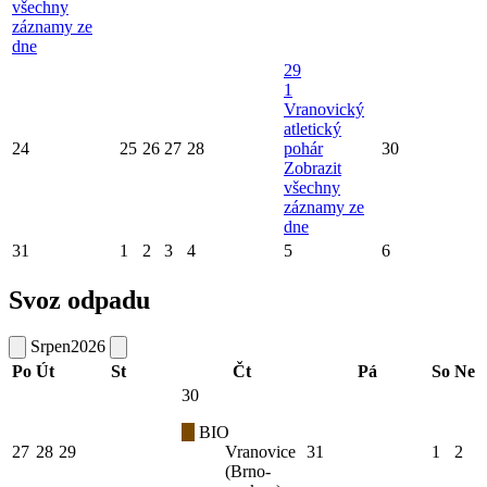
všechny
záznamy ze
dne
29
1
Vranovický
atletický
24
25
26
27
28
pohár
30
Zobrazit
všechny
záznamy ze
dne
31
1
2
3
4
5
6
Svoz odpadu
Srpen
2026
Po
Út
St
Čt
Pá
So
Ne
30
BIO
27
28
29
Vranovice
31
1
2
(Brno-