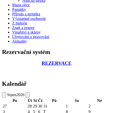
Naučná stezka
Mapa obce
Památky
Příroda a turistika
Významné osobnosti
Z historie
Znak a prapor
Vinařství a sklepy
Ubytování a stravování
Aktuality
Rezervační systém
REZERVACE
Kalendář
Srpen
2026
Po
Út
St
Čt
Pá
So
Ne
27
28
29
30
31
1
2
3
4
5
6
7
8
9