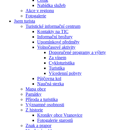
Ceník
Nabídka služeb
Akce v regionu
Fotogalerie
Jsem turista
Turistické informační centrum
Kontakty na TIC
Informační brožury
Upomínkové předměty
Volnočasové aktivity
Doporučené programy a výlety
Za vínem
Cykloturistika
Turistika
Vícedenní pobyty
Půjčovna kol
Naučná stezka
Mapa obce
Památky
Příroda a turistika
Významné osobnosti
Z historie
Kroniky obce Vranovice
Fotogalerie starostů
Znak a prapor