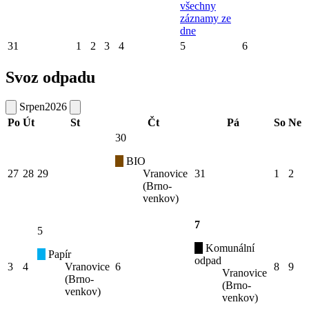
všechny
záznamy ze
dne
31
1
2
3
4
5
6
Svoz odpadu
Srpen
2026
Po
Út
St
Čt
Pá
So
Ne
30
BIO
27
28
29
Vranovice
31
1
2
(Brno-
venkov)
7
5
Komunální
Papír
odpad
3
4
Vranovice
6
8
9
Vranovice
(Brno-
(Brno-
venkov)
venkov)