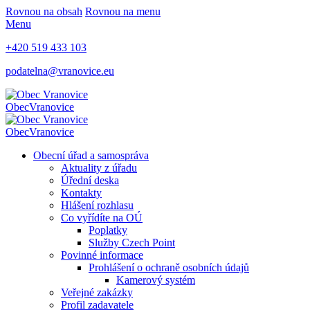
Rovnou na obsah
Rovnou na menu
Menu
+420 519 433 103
podatelna@vranovice.eu
Obec
Vranovice
Obec
Vranovice
Obecní úřad a samospráva
Aktuality z úřadu
Úřední deska
Kontakty
Hlášení rozhlasu
Co vyřídíte na OÚ
Poplatky
Služby Czech Point
Povinné informace
Prohlášení o ochraně osobních údajů
Kamerový systém
Veřejné zakázky
Profil zadavatele