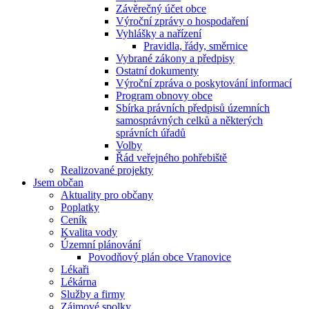
Závěrečný účet obce
Výroční zprávy o hospodaření
Vyhlášky a nařízení
Pravidla, řády, směrnice
Vybrané zákony a předpisy
Ostatní dokumenty
Výroční zpráva o poskytování informací
Program obnovy obce
Sbírka právních předpisů územních
samosprávných celků a některých
správních úřadů
Volby
Řád veřejného pohřebiště
Realizované projekty
Jsem občan
Aktuality pro občany
Poplatky
Ceník
Kvalita vody
Územní plánování
Povodňový plán obce Vranovice
Lékaři
Lékárna
Služby a firmy
Zájmové spolky