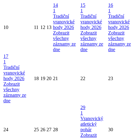
14
15
16
1
1
1
Tradiční
Tradiční
Tradiční
vranovické
vranovické
vranovické
10
11
12
13
hody 2026
hody 2026
hody 2026
Zobrazit
Zobrazit
Zobrazit
všechny
všechny
všechny
záznamy ze
záznamy ze
záznamy ze
dne
dne
dne
17
1
Tradiční
vranovické
hody 2026
18
19
20
21
22
23
Zobrazit
všechny
záznamy ze
dne
29
1
Vranovický
atletický
24
25
26
27
28
pohár
30
Zobrazit