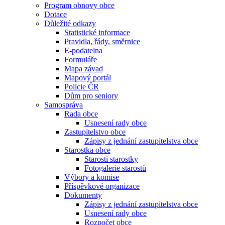
Program obnovy obce
Dotace
Důležité odkazy
Statistické informace
Pravidla, řády, směrnice
E-podatelna
Formuláře
Mapa závad
Mapový portál
Policie ČR
Dům pro seniory
Samospráva
Rada obce
Usnesení rady obce
Zastupitelstvo obce
Zápisy z jednání zastupitelstva obce
Starostka obce
Starosti starostky
Fotogalerie starostů
Výbory a komise
Příspěvkové organizace
Dokumenty
Zápisy z jednání zastupitelstva obce
Usnesení rady obce
Rozpočet obce