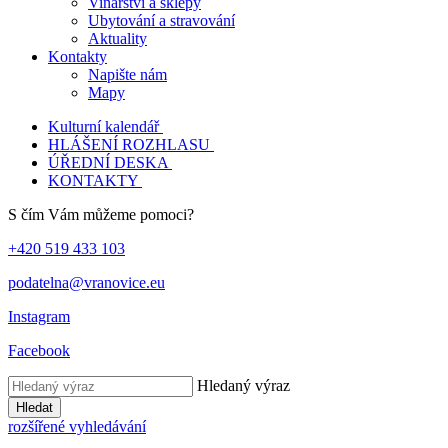
Vinařství a sklepy
Ubytování a stravování
Aktuality
Kontakty
Napište nám
Mapy
Kulturní kalendář
HLÁŠENÍ ROZHLASU
ÚŘEDNÍ DESKA
KONTAKTY
S čím Vám můžeme pomoci?
+420 519 433 103
podatelna@vranovice.eu
Instagram
Facebook
Hledaný výraz
Hledat
rozšířené vyhledávání