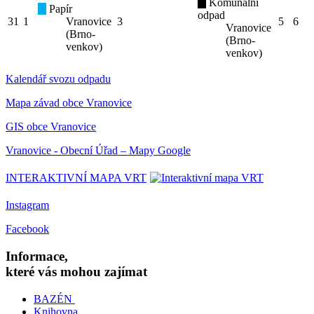
Komunální
Papír
odpad
31
1
Vranovice
3
5
6
Vranovice
(Brno-
(Brno-
venkov)
venkov)
Kalendář svozu odpadu
Mapa závad obce Vranovice
GIS obce Vranovice
Vranovice - Obecní Úřad – Mapy Google
INTERAKTIVNÍ MAPA VRT
Instagram
Facebook
Informace,
které vás mohou zajímat
BAZÉN
Knihovna