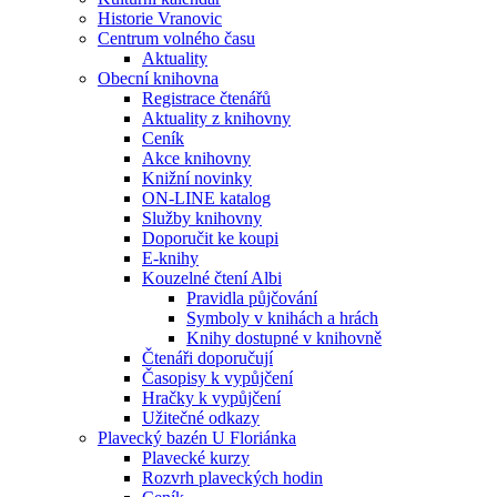
Historie Vranovic
Centrum volného času
Aktuality
Obecní knihovna
Registrace čtenářů
Aktuality z knihovny
Ceník
Akce knihovny
Knižní novinky
ON-LINE katalog
Služby knihovny
Doporučit ke koupi
E-knihy
Kouzelné čtení Albi
Pravidla půjčování
Symboly v knihách a hrách
Knihy dostupné v knihovně
Čtenáři doporučují
Časopisy k vypůjčení
Hračky k vypůjčení
Užitečné odkazy
Plavecký bazén U Floriánka
Plavecké kurzy
Rozvrh plaveckých hodin