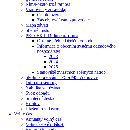
Římskokatolická farnost
Vranovický zpravodaj
Ceník inzerce
Zásady vydávání zpravodaje
Mapa závad
Sběrné místo
PROJEKT Třídíme už doma
On-line přehled třídění odpadu
Informace o obecním systému odpadového
hospodářství
2023
2024
2025
Stanoviště zvláštních sběrných nádob
Školní stravování - ZŠ a MŠ Vranovice
Dům pro seniory
Nabídka zaměstnání
Svoz odpadu
Smuteční deska
Hřbitov
Hlášení rozhlasem
Volný čas
Aktuality volný čas
Volnočasové události
Kulturní kalendář