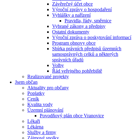
Závěrečný účet obce
Výroční zprávy o hospodaření
Vyhlášky a nařízení
Pravidla, řády, směrnice
Vybrané zákony a předpisy
Ostatní dokumenty
Výroční zpráva o poskytování informací
Program obnovy obce
Sbírka právních předpisů územních
samosprávných celků a některých
správních úřadů
Volby
Řád veřejného pohřebiště
Realizované projekty
Jsem občan
Aktuality pro občany
Poplatky
Ceník
Kvalita vody
Územní plánování
Povodňový plán obce Vranovice
Lékaři
Lékárna
Služby a firmy
Zájmové spolky