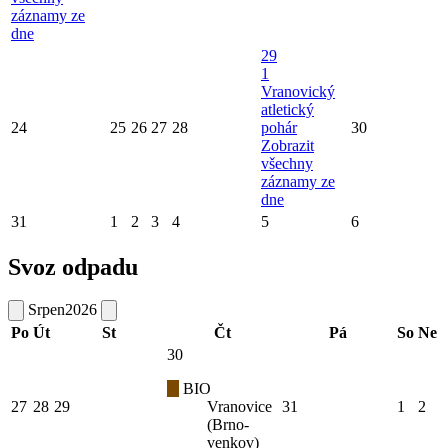
záznamy ze
dne
29
1
Vranovický
atletický
24
25
26
27
28
pohár
30
Zobrazit
všechny
záznamy ze
dne
31
1
2
3
4
5
6
Svoz odpadu
Srpen
2026
Po
Út
St
Čt
Pá
So
Ne
30
BIO
27
28
29
Vranovice
31
1
2
(Brno-
venkov)