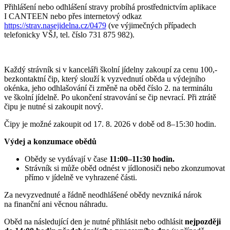
Přihlášení nebo odhlášení stravy probíhá prostřednictvím aplikace
I CANTEEN nebo přes internetový odkaz
https://strav.nasejidelna.cz/0479
(ve výjimečných případech
telefonicky VŠJ, tel. číslo 731 875 982).
Každý strávník si v kanceláři školní jídelny zakoupí za cenu 100,-
bezkontaktní čip, který slouží k vyzvednutí oběda u výdejního
okénka, jeho odhlašování či změně na oběd číslo 2. na terminálu
ve školní jídelně. Po ukončení stravování se čip nevrací. Při ztrátě
čipu je nutné si zakoupit nový.
Čipy je možné zakoupit od 17. 8. 2026 v době od 8–15:30 hodin.
Výdej a konzumace obědů
Obědy se vydávají v čase
11:00–11:30 hodin.
Strávník si může oběd odnést v jídlonosiči nebo zkonzumovat
přímo v jídelně ve vyhrazené části.
Za nevyzvednuté a řádně neodhlášené obědy nevzniká nárok
na finanční ani věcnou náhradu.
Oběd na následující den je nutné přihlásit nebo odhlásit
nejpozději