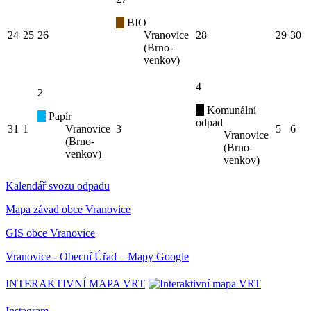
BIO
24
25
26
Vranovice
28
29
30
(Brno-
venkov)
4
2
Komunální
Papír
odpad
31
1
Vranovice
3
5
6
Vranovice
(Brno-
(Brno-
venkov)
venkov)
Kalendář svozu odpadu
Mapa závad obce Vranovice
GIS obce Vranovice
Vranovice - Obecní Úřad – Mapy Google
INTERAKTIVNÍ MAPA VRT
Instagram