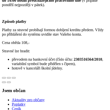
do 14:00 hodin předcházejícího pracovního dne
(v případě
pondělí nejpozději v pátek).
Způsob platby
Platby za stravné probíhají formou dobíjení kreditu předem. Vždy
po přihlášení do systému uvidíte stav Vašeho konta.
Cena oběda 108,-
Stravné lze hradit:
převodem na bankovní účet (číslo účtu:
2303516564/2010
,
variabilní symbol bude přidělen s čipem),
hotově v kanceláři školní jídelny.
Jsem občan
Aktuality pro občany
Poplatky
Ceník