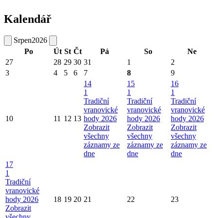
Kalendář
Srpen
2026
Po
Út
St
Čt
Pá
So
Ne
27
28
29
30
31
1
2
3
4
5
6
7
8
9
14
15
16
1
1
1
Tradiční
Tradiční
Tradiční
vranovické
vranovické
vranovické
10
11
12
13
hody 2026
hody 2026
hody 2026
Zobrazit
Zobrazit
Zobrazit
všechny
všechny
všechny
záznamy ze
záznamy ze
záznamy ze
dne
dne
dne
17
1
Tradiční
vranovické
hody 2026
18
19
20
21
22
23
Zobrazit
všechny