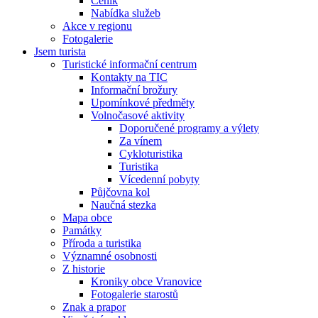
Ceník
Nabídka služeb
Akce v regionu
Fotogalerie
Jsem turista
Turistické informační centrum
Kontakty na TIC
Informační brožury
Upomínkové předměty
Volnočasové aktivity
Doporučené programy a výlety
Za vínem
Cykloturistika
Turistika
Vícedenní pobyty
Půjčovna kol
Naučná stezka
Mapa obce
Památky
Příroda a turistika
Významné osobnosti
Z historie
Kroniky obce Vranovice
Fotogalerie starostů
Znak a prapor