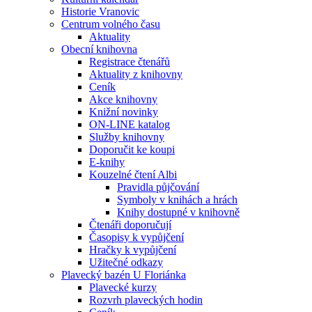
Historie Vranovic
Centrum volného času
Aktuality
Obecní knihovna
Registrace čtenářů
Aktuality z knihovny
Ceník
Akce knihovny
Knižní novinky
ON-LINE katalog
Služby knihovny
Doporučit ke koupi
E-knihy
Kouzelné čtení Albi
Pravidla půjčování
Symboly v knihách a hrách
Knihy dostupné v knihovně
Čtenáři doporučují
Časopisy k vypůjčení
Hračky k vypůjčení
Užitečné odkazy
Plavecký bazén U Floriánka
Plavecké kurzy
Rozvrh plaveckých hodin