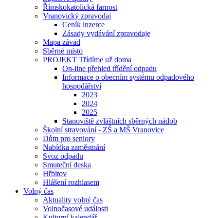
Římskokatolická farnost
Vranovický zpravodaj
Ceník inzerce
Zásady vydávání zpravodaje
Mapa závad
Sběrné místo
PROJEKT Třídíme už doma
On-line přehled třídění odpadu
Informace o obecním systému odpadového
hospodářství
2023
2024
2025
Stanoviště zvláštních sběrných nádob
Školní stravování - ZŠ a MŠ Vranovice
Dům pro seniory
Nabídka zaměstnání
Svoz odpadu
Smuteční deska
Hřbitov
Hlášení rozhlasem
Volný čas
Aktuality volný čas
Volnočasové události
Kulturní kalendář