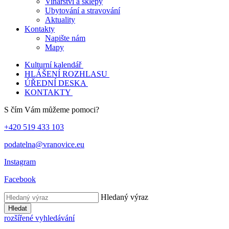
Vinařství a sklepy
Ubytování a stravování
Aktuality
Kontakty
Napište nám
Mapy
Kulturní kalendář
HLÁŠENÍ ROZHLASU
ÚŘEDNÍ DESKA
KONTAKTY
S čím Vám můžeme pomoci?
+420 519 433 103
podatelna@vranovice.eu
Instagram
Facebook
Hledaný výraz
Hledat
rozšířené vyhledávání