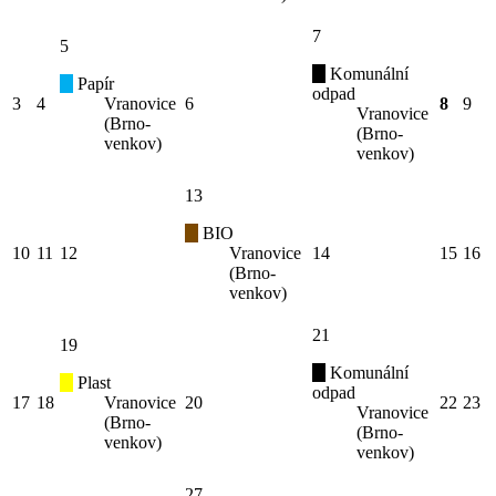
7
5
Komunální
Papír
odpad
3
4
Vranovice
6
8
9
Vranovice
(Brno-
(Brno-
venkov)
venkov)
13
BIO
10
11
12
Vranovice
14
15
16
(Brno-
venkov)
21
19
Komunální
Plast
odpad
17
18
Vranovice
20
22
23
Vranovice
(Brno-
(Brno-
venkov)
venkov)
27