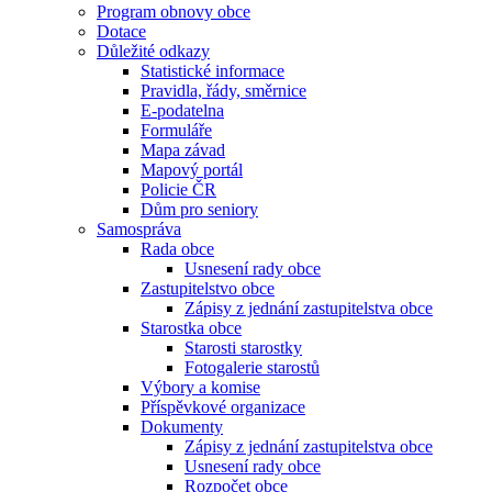
Program obnovy obce
Dotace
Důležité odkazy
Statistické informace
Pravidla, řády, směrnice
E-podatelna
Formuláře
Mapa závad
Mapový portál
Policie ČR
Dům pro seniory
Samospráva
Rada obce
Usnesení rady obce
Zastupitelstvo obce
Zápisy z jednání zastupitelstva obce
Starostka obce
Starosti starostky
Fotogalerie starostů
Výbory a komise
Příspěvkové organizace
Dokumenty
Zápisy z jednání zastupitelstva obce
Usnesení rady obce
Rozpočet obce