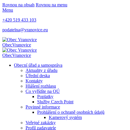
Rovnou na obsah
Rovnou na menu
Menu
+420 519 433 103
podatelna@vranovice.eu
Obec
Vranovice
Obec
Vranovice
Obecní úřad a samospráva
Aktuality z úřadu
Úřední deska
Kontakty
Hlášení rozhlasu
Co vyřídíte na OÚ
Poplatky
Služby Czech Point
Povinné informace
Prohlášení o ochraně osobních údajů
Kamerový systém
Veřejné zakázky
Profil zadavatele