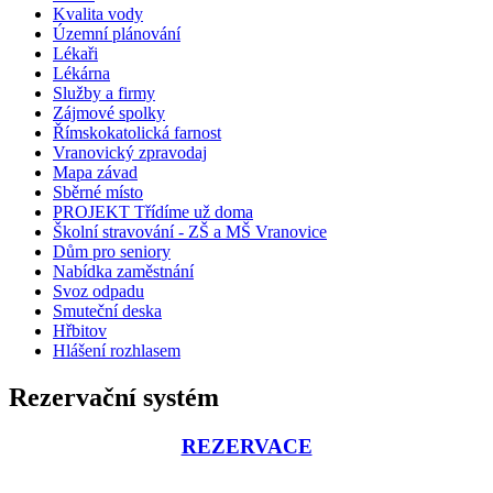
Kvalita vody
Územní plánování
Lékaři
Lékárna
Služby a firmy
Zájmové spolky
Římskokatolická farnost
Vranovický zpravodaj
Mapa závad
Sběrné místo
PROJEKT Třídíme už doma
Školní stravování - ZŠ a MŠ Vranovice
Dům pro seniory
Nabídka zaměstnání
Svoz odpadu
Smuteční deska
Hřbitov
Hlášení rozhlasem
Rezervační systém
REZERVACE