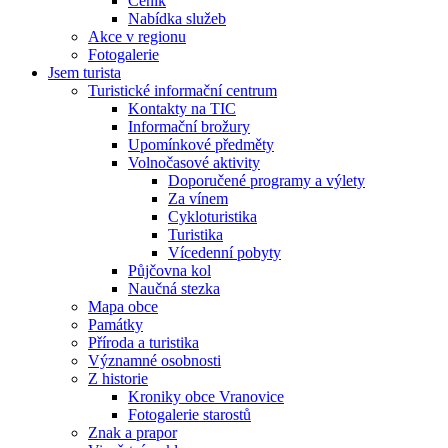
Ceník
Nabídka služeb
Akce v regionu
Fotogalerie
Jsem turista
Turistické informační centrum
Kontakty na TIC
Informační brožury
Upomínkové předměty
Volnočasové aktivity
Doporučené programy a výlety
Za vínem
Cykloturistika
Turistika
Vícedenní pobyty
Půjčovna kol
Naučná stezka
Mapa obce
Památky
Příroda a turistika
Významné osobnosti
Z historie
Kroniky obce Vranovice
Fotogalerie starostů
Znak a prapor