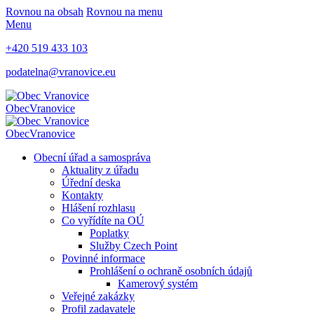
Rovnou na obsah
Rovnou na menu
Menu
+420 519 433 103
podatelna@vranovice.eu
Obec
Vranovice
Obec
Vranovice
Obecní úřad a samospráva
Aktuality z úřadu
Úřední deska
Kontakty
Hlášení rozhlasu
Co vyřídíte na OÚ
Poplatky
Služby Czech Point
Povinné informace
Prohlášení o ochraně osobních údajů
Kamerový systém
Veřejné zakázky
Profil zadavatele