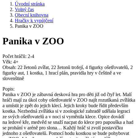
Úvodní stránka
Volný čas
Obecní knihovna
Hračky k vypůjčení
Panika v ZOO
Panika v ZOO
Počet hráčů: 2-4
Věk: 4+
Obsah: 22 žetonů zvířat, 22 žetonů trofejí, 4 figurky ošetřovatelů, 2
figurky aut, 1 kostka, 1 hrací plán, pravidla hry v češtině a ve
slovenštině
Popis:
Panika v ZOO je zábavná desková hra pro děti již od čtyř let. Malí
hráči mají za úkol coby ošetřovatelé v ZOO najít rozutíkaná zvířátka
a umístit je zpět do jejich klecí. Jejich kroky bude řídit především
kostka. Nezbedná zvířátka si v zoologické zahradě udělala legraci
ze svých ošetřovatelů a v noci si vyměnila klece. Opice dovádí
na ledové kře, medvěd se snaží nacpat do klece pro papouška a had
se prohání v aréně pro slona… Každý hráč si zvolí postavičku
jednoho z ošetřovatelů. Pomocí hodu kostkou se bude pohybovat