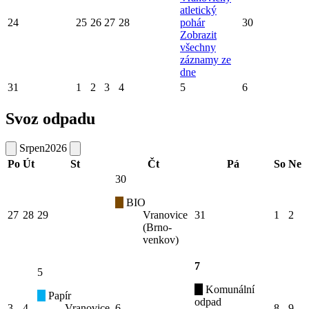
atletický
24
25
26
27
28
pohár
30
Zobrazit
všechny
záznamy ze
dne
31
1
2
3
4
5
6
Svoz odpadu
Srpen
2026
Po
Út
St
Čt
Pá
So
Ne
30
BIO
27
28
29
Vranovice
31
1
2
(Brno-
venkov)
7
5
Komunální
Papír
odpad
3
4
Vranovice
6
8
9