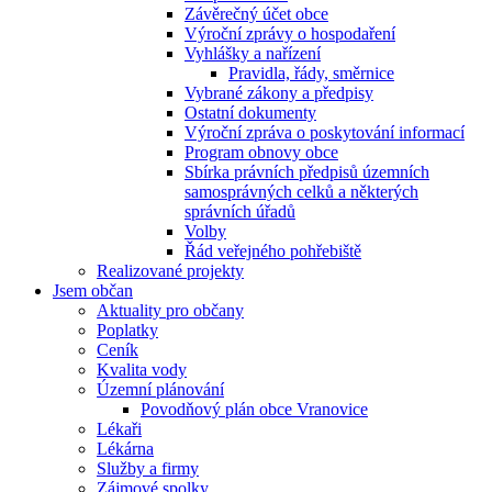
Závěrečný účet obce
Výroční zprávy o hospodaření
Vyhlášky a nařízení
Pravidla, řády, směrnice
Vybrané zákony a předpisy
Ostatní dokumenty
Výroční zpráva o poskytování informací
Program obnovy obce
Sbírka právních předpisů územních
samosprávných celků a některých
správních úřadů
Volby
Řád veřejného pohřebiště
Realizované projekty
Jsem občan
Aktuality pro občany
Poplatky
Ceník
Kvalita vody
Územní plánování
Povodňový plán obce Vranovice
Lékaři
Lékárna
Služby a firmy
Zájmové spolky