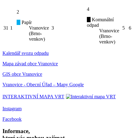
4
2
Komunální
Papír
odpad
31
1
Vranovice
3
5
6
Vranovice
(Brno-
(Brno-
venkov)
venkov)
Kalendář svozu odpadu
Mapa závad obce Vranovice
GIS obce Vranovice
Vranovice - Obecní Úřad – Mapy Google
INTERAKTIVNÍ MAPA VRT
Instagram
Facebook
Informace,
které vás mohou zajímat