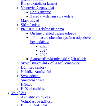
Římskokatolická farnost
Vranovický zpravodaj
Ceník inzerce
Zásady vydávání zpravodaje
Mapa závad
Sběrné místo
PROJEKT Třídíme už doma
On-line přehled třídění odpadu
Informace o obecním systému odpadového
hospodářství
2023
2024
2025
Stanoviště zvláštních sběrných nádob
Školní stravování - ZŠ a MŠ Vranovice
Dům pro seniory
Nabídka zaměstnání
Svoz odpadu
Smuteční deska
Hřbitov
Hlášení rozhlasem
Volný čas
Aktuality volný čas
Volnočasové události
Kulturní kalendář