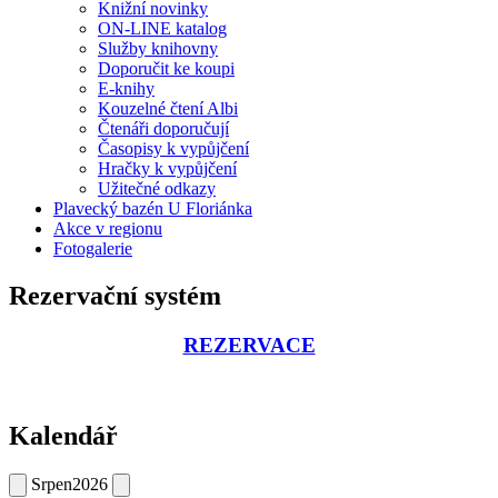
Knižní novinky
ON-LINE katalog
Služby knihovny
Doporučit ke koupi
E-knihy
Kouzelné čtení Albi
Čtenáři doporučují
Časopisy k vypůjčení
Hračky k vypůjčení
Užitečné odkazy
Plavecký bazén U Floriánka
Akce v regionu
Fotogalerie
Rezervační systém
REZERVACE
Kalendář
Srpen
2026