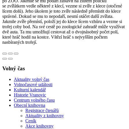
po ZOO. Jakmile se mu podaří zastavit na žlutém políčku
se zvířátkem vedle některé z klecí, vezme si zvíře z klece (otočené
lícem dolů). Jeho úkolem je toto zvíře následně přemístit do klece
správné. Dokud se mu to nepodaří, nesmí otáčet další zvířata.
Jakmile zvíře přemístí, položí jej do klece lícem vzhůru a vezme si
trofej coby bod. Na své cestě po zoologické zahradě může využívat
dvě auta. Ta mu umožňují cestovat až o dvojnásobný počet polí,
které hráč hodil na kostce. Vítězí hráč s nejvyšším počtem
nasbíraných trofejí.
Volný čas
Aktuality volný čas
Volnočasové události
Kulturní kalendář
Historie Vranovic
Centrum volného času
Obecní knihovna
Registrace čtenářů
Aktuality z knihovny
Ceník
Akce knihovny