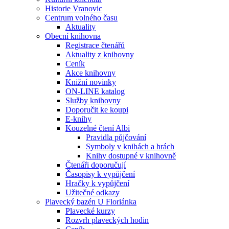
Historie Vranovic
Centrum volného času
Aktuality
Obecní knihovna
Registrace čtenářů
Aktuality z knihovny
Ceník
Akce knihovny
Knižní novinky
ON-LINE katalog
Služby knihovny
Doporučit ke koupi
E-knihy
Kouzelné čtení Albi
Pravidla půjčování
Symboly v knihách a hrách
Knihy dostupné v knihovně
Čtenáři doporučují
Časopisy k vypůjčení
Hračky k vypůjčení
Užitečné odkazy
Plavecký bazén U Floriánka
Plavecké kurzy
Rozvrh plaveckých hodin