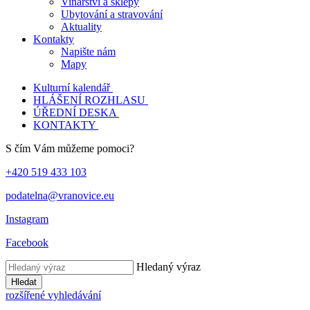
Vinařství a sklepy
Ubytování a stravování
Aktuality
Kontakty
Napište nám
Mapy
Kulturní kalendář
HLÁŠENÍ ROZHLASU
ÚŘEDNÍ DESKA
KONTAKTY
S čím Vám můžeme pomoci?
+420 519 433 103
podatelna@vranovice.eu
Instagram
Facebook
Hledaný výraz
Hledat
rozšířené vyhledávání