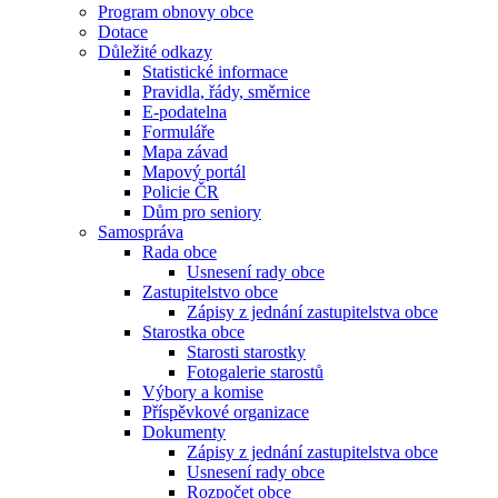
Program obnovy obce
Dotace
Důležité odkazy
Statistické informace
Pravidla, řády, směrnice
E-podatelna
Formuláře
Mapa závad
Mapový portál
Policie ČR
Dům pro seniory
Samospráva
Rada obce
Usnesení rady obce
Zastupitelstvo obce
Zápisy z jednání zastupitelstva obce
Starostka obce
Starosti starostky
Fotogalerie starostů
Výbory a komise
Příspěvkové organizace
Dokumenty
Zápisy z jednání zastupitelstva obce
Usnesení rady obce
Rozpočet obce