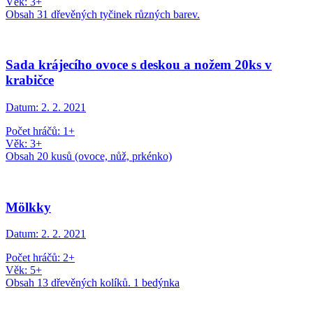
Věk: 3+
Obsah 31 dřevěných tyčinek různých barev.
Sada krájecího ovoce s deskou a nožem 20ks v
krabičce
Datum:
2. 2. 2021
Počet hráčů: 1+
Věk: 3+
Obsah 20 kusů (ovoce, nůž, prkénko)
Mölkky
Datum:
2. 2. 2021
Počet hráčů: 2+
Věk: 5+
Obsah 13 dřevěných kolíků. 1 bedýnka