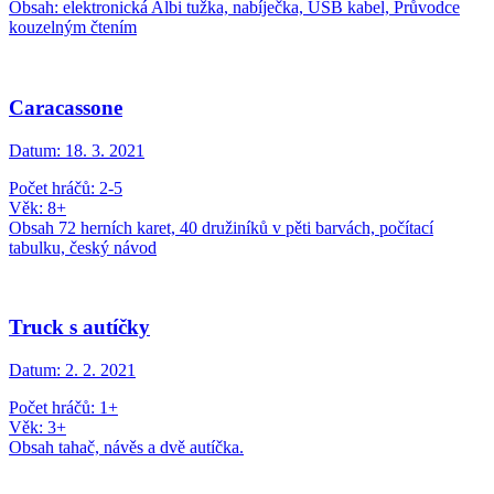
Obsah: elektronická Albi tužka, nabíječka, USB kabel, Průvodce
kouzelným čtením
Caracassone
Datum:
18. 3. 2021
Počet hráčů: 2-5
Věk: 8+
Obsah 72 herních karet, 40 družiníků v pěti barvách, počítací
tabulku, český návod
Truck s autíčky
Datum:
2. 2. 2021
Počet hráčů: 1+
Věk: 3+
Obsah tahač, návěs a dvě autíčka.