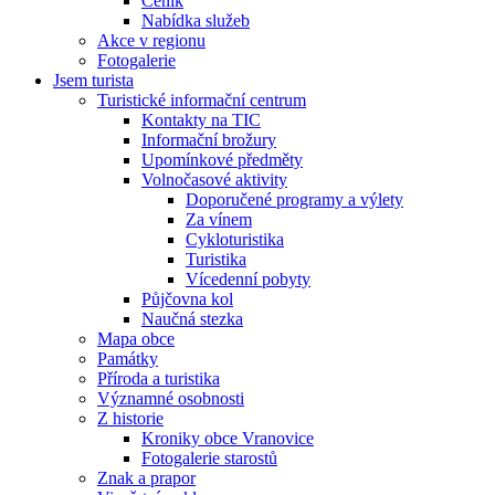
Ceník
Nabídka služeb
Akce v regionu
Fotogalerie
Jsem turista
Turistické informační centrum
Kontakty na TIC
Informační brožury
Upomínkové předměty
Volnočasové aktivity
Doporučené programy a výlety
Za vínem
Cykloturistika
Turistika
Vícedenní pobyty
Půjčovna kol
Naučná stezka
Mapa obce
Památky
Příroda a turistika
Významné osobnosti
Z historie
Kroniky obce Vranovice
Fotogalerie starostů
Znak a prapor