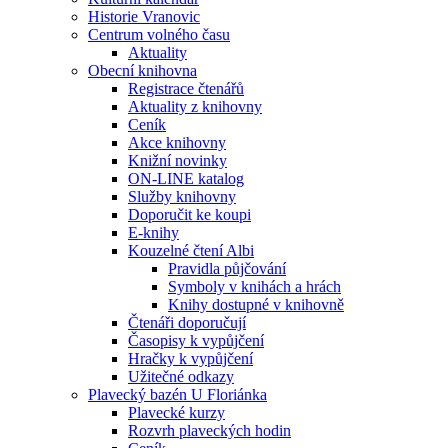
Historie Vranovic
Centrum volného času
Aktuality
Obecní knihovna
Registrace čtenářů
Aktuality z knihovny
Ceník
Akce knihovny
Knižní novinky
ON-LINE katalog
Služby knihovny
Doporučit ke koupi
E-knihy
Kouzelné čtení Albi
Pravidla půjčování
Symboly v knihách a hrách
Knihy dostupné v knihovně
Čtenáři doporučují
Časopisy k vypůjčení
Hračky k vypůjčení
Užitečné odkazy
Plavecký bazén U Floriánka
Plavecké kurzy
Rozvrh plaveckých hodin