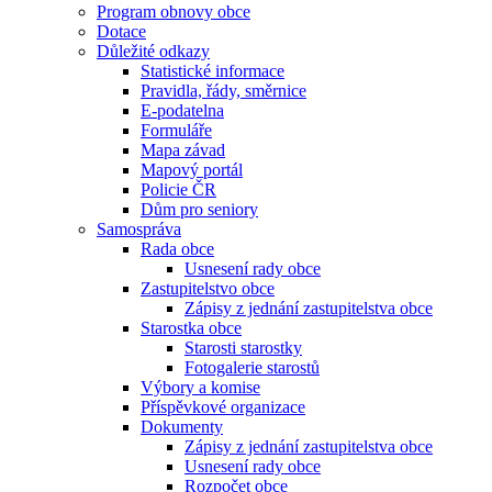
Program obnovy obce
Dotace
Důležité odkazy
Statistické informace
Pravidla, řády, směrnice
E-podatelna
Formuláře
Mapa závad
Mapový portál
Policie ČR
Dům pro seniory
Samospráva
Rada obce
Usnesení rady obce
Zastupitelstvo obce
Zápisy z jednání zastupitelstva obce
Starostka obce
Starosti starostky
Fotogalerie starostů
Výbory a komise
Příspěvkové organizace
Dokumenty
Zápisy z jednání zastupitelstva obce
Usnesení rady obce
Rozpočet obce