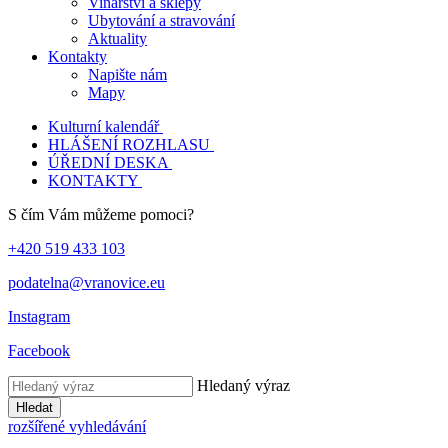
Vinařství a sklepy
Ubytování a stravování
Aktuality
Kontakty
Napište nám
Mapy
Kulturní kalendář
HLÁŠENÍ ROZHLASU
ÚŘEDNÍ DESKA
KONTAKTY
S čím Vám můžeme pomoci?
+420 519 433 103
podatelna@vranovice.eu
Instagram
Facebook
Hledaný výraz
Hledat
rozšířené vyhledávání