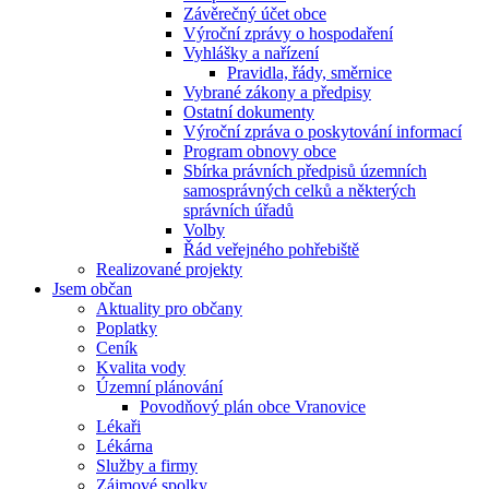
Závěrečný účet obce
Výroční zprávy o hospodaření
Vyhlášky a nařízení
Pravidla, řády, směrnice
Vybrané zákony a předpisy
Ostatní dokumenty
Výroční zpráva o poskytování informací
Program obnovy obce
Sbírka právních předpisů územních
samosprávných celků a některých
správních úřadů
Volby
Řád veřejného pohřebiště
Realizované projekty
Jsem občan
Aktuality pro občany
Poplatky
Ceník
Kvalita vody
Územní plánování
Povodňový plán obce Vranovice
Lékaři
Lékárna
Služby a firmy
Zájmové spolky