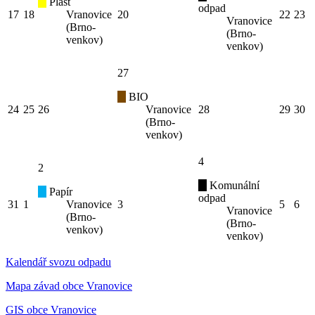
Plast
odpad
17
18
Vranovice
20
22
23
Vranovice
(Brno-
(Brno-
venkov)
venkov)
27
BIO
24
25
26
Vranovice
28
29
30
(Brno-
venkov)
4
2
Komunální
Papír
odpad
31
1
Vranovice
3
5
6
Vranovice
(Brno-
(Brno-
venkov)
venkov)
Kalendář svozu odpadu
Mapa závad obce Vranovice
GIS obce Vranovice