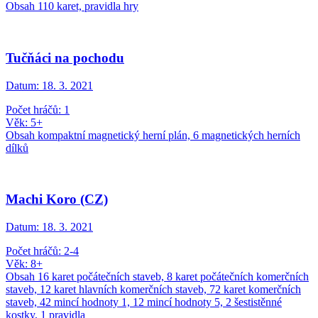
Obsah 110 karet, pravidla hry
Tučňáci na pochodu
Datum:
18. 3. 2021
Počet hráčů: 1
Věk: 5+
Obsah kompaktní magnetický herní plán, 6 magnetických herních
dílků
Machi Koro (CZ)
Datum:
18. 3. 2021
Počet hráčů: 2-4
Věk: 8+
Obsah 16 karet počátečních staveb, 8 karet počátečních komerčních
staveb, 12 karet hlavních komerčních staveb, 72 karet komerčních
staveb, 42 mincí hodnoty 1, 12 mincí hodnoty 5, 2 šestistěnné
kostky, 1 pravidla