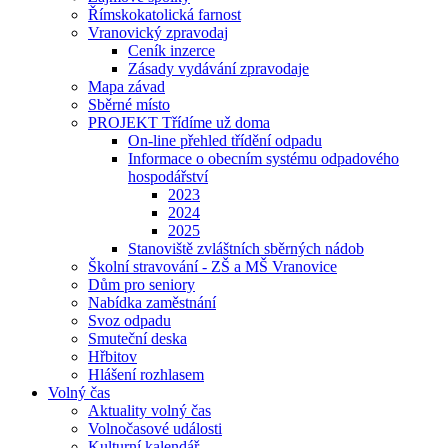
Římskokatolická farnost
Vranovický zpravodaj
Ceník inzerce
Zásady vydávání zpravodaje
Mapa závad
Sběrné místo
PROJEKT Třídíme už doma
On-line přehled třídění odpadu
Informace o obecním systému odpadového
hospodářství
2023
2024
2025
Stanoviště zvláštních sběrných nádob
Školní stravování - ZŠ a MŠ Vranovice
Dům pro seniory
Nabídka zaměstnání
Svoz odpadu
Smuteční deska
Hřbitov
Hlášení rozhlasem
Volný čas
Aktuality volný čas
Volnočasové události
Kulturní kalendář