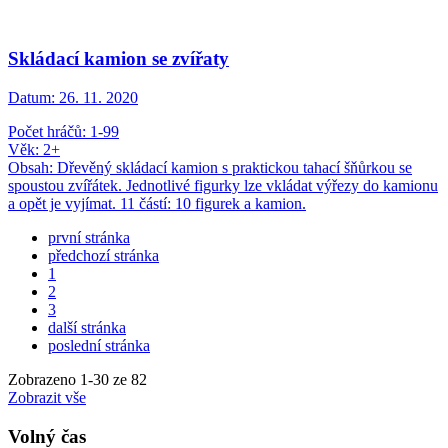
Skládací kamion se zvířaty
Datum:
26. 11. 2020
Počet hráčů: 1-99
Věk: 2+
Obsah: Dřevěný skládací kamion s praktickou tahací šňůrkou se
spoustou zvířátek. Jednotlivé figurky lze vkládat výřezy do kamionu
a opět je vyjímat. 11 částí: 10 figurek a kamion.
první stránka
předchozí stránka
1
2
3
další stránka
poslední stránka
Zobrazeno
1
-
30
ze 82
Zobrazit vše
Volný čas