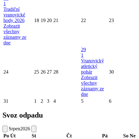
1
Tradiční
vranovické
hody 2026
18
19
20
21
22
23
Zobrazit
všechny
záznamy ze
dne
29
1
Vranovický
atletický
24
25
26
27
28
pohár
30
Zobrazit
všechny
záznamy ze
dne
31
1
2
3
4
5
6
Svoz odpadu
Srpen
2026
Po
Út
St
Čt
Pá
So
Ne