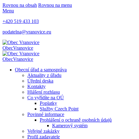
Rovnou na obsah
Rovnou na menu
Menu
+420 519 433 103
podatelna@vranovice.eu
Obec
Vranovice
Obec
Vranovice
Obecní úřad a samospráva
Aktuality z úřadu
Úřední deska
Kontakty
Hlášení rozhlasu
Co vyřídíte na OÚ
Poplatky
Služby Czech Point
Povinné informace
Prohlášení o ochraně osobních údajů
Kamerový systém
Veřejné zakázky
Profil zadavatele