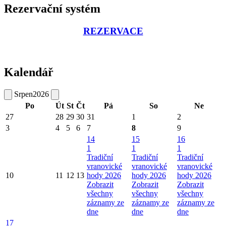
Rezervační systém
REZERVACE
Kalendář
Srpen
2026
Po
Út
St
Čt
Pá
So
Ne
27
28
29
30
31
1
2
3
4
5
6
7
8
9
14
15
16
1
1
1
Tradiční
Tradiční
Tradiční
vranovické
vranovické
vranovické
10
11
12
13
hody 2026
hody 2026
hody 2026
Zobrazit
Zobrazit
Zobrazit
všechny
všechny
všechny
záznamy ze
záznamy ze
záznamy ze
dne
dne
dne
17