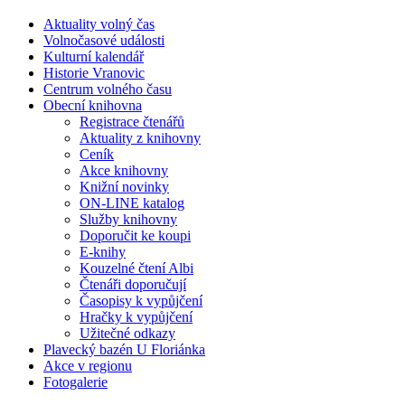
Aktuality volný čas
Volnočasové události
Kulturní kalendář
Historie Vranovic
Centrum volného času
Obecní knihovna
Registrace čtenářů
Aktuality z knihovny
Ceník
Akce knihovny
Knižní novinky
ON-LINE katalog
Služby knihovny
Doporučit ke koupi
E-knihy
Kouzelné čtení Albi
Čtenáři doporučují
Časopisy k vypůjčení
Hračky k vypůjčení
Užitečné odkazy
Plavecký bazén U Floriánka
Akce v regionu
Fotogalerie