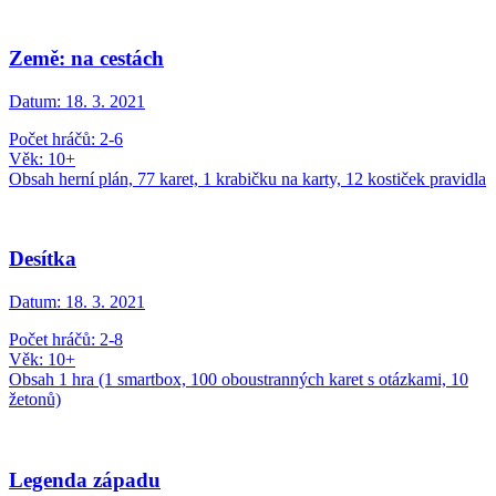
Země: na cestách
Datum:
18. 3. 2021
Počet hráčů: 2-6
Věk: 10+
Obsah herní plán, 77 karet, 1 krabičku na karty, 12 kostiček pravidla
Desítka
Datum:
18. 3. 2021
Počet hráčů: 2-8
Věk: 10+
Obsah 1 hra (1 smartbox, 100 oboustranných karet s otázkami, 10
žetonů)
Legenda západu