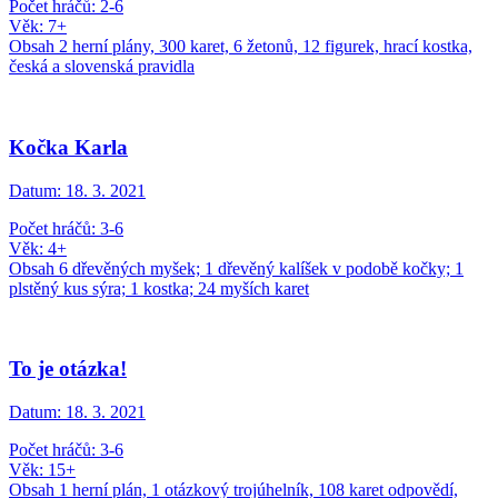
Počet hráčů: 2-6
Věk: 7+
Obsah 2 herní plány, 300 karet, 6 žetonů, 12 figurek, hrací kostka,
česká a slovenská pravidla
Kočka Karla
Datum:
18. 3. 2021
Počet hráčů: 3-6
Věk: 4+
Obsah 6 dřevěných myšek; 1 dřevěný kalíšek v podobě kočky; 1
plstěný kus sýra; 1 kostka; 24 myších karet
To je otázka!
Datum:
18. 3. 2021
Počet hráčů: 3-6
Věk: 15+
Obsah 1 herní plán, 1 otázkový trojúhelník, 108 karet odpovědí,