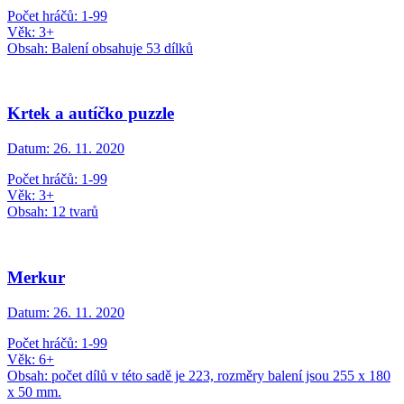
Počet hráčů: 1-99
Věk: 3+
Obsah: Balení obsahuje 53 dílků
Krtek a autíčko puzzle
Datum:
26. 11. 2020
Počet hráčů: 1-99
Věk: 3+
Obsah: 12 tvarů
Merkur
Datum:
26. 11. 2020
Počet hráčů: 1-99
Věk: 6+
Obsah: počet dílů v této sadě je 223, rozměry balení jsou 255 x 180
x 50 mm.