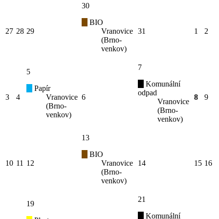
30
BIO
27
28
29
Vranovice
31
1
2
(Brno-
venkov)
7
5
Komunální
Papír
odpad
3
4
Vranovice
6
8
9
Vranovice
(Brno-
(Brno-
venkov)
venkov)
13
BIO
10
11
12
Vranovice
14
15
16
(Brno-
venkov)
21
19
Komunální