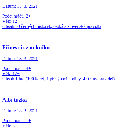
Datum:
18. 3. 2021
Počet hráčů: 2+
Věk: 12+
Obsah 50 černých historek, česká a slovenská pravidla
Přines si svou knihu
Datum:
18. 3. 2021
Počet hráčů: 3+
Věk: 12+
Obsah 1 hra (100 karet, 1 přesýpací hodiny, 4 strany pravidel)
Albi tužka
Datum:
18. 3. 2021
Počet hráčů: 1+
Věk: 3+