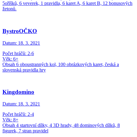
5oříšků, 6 veverek, 1 pravidla, 6 karet A, 6 karet B, 12 bonusových
žetonů.
BystroOČKO
Datum:
18. 3. 2021
Počet hráčů: 2-6
Věk: 6+
Obsah 6 oboustranných kol, 100 obrázkových karet, česká a
slovenská pravidla hry
Kingdomino
Datum:
18. 3. 2021
Počet hráčů: 2-4
Věk: 8+
Obsah 4 startovní dílky, 4 3D hrady, 48 dominových dílků, 8
figurek, 7 stran pravidel