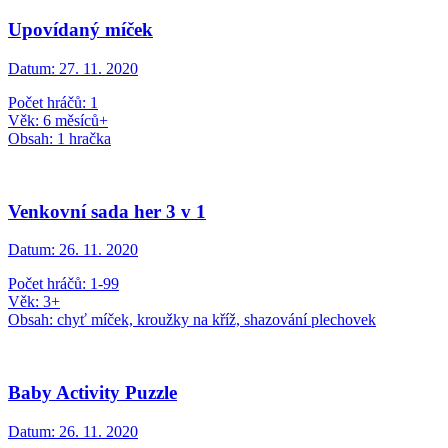
Upovídaný míček
Datum:
27. 11. 2020
Počet hráčů: 1
Věk: 6 měsíců+
Obsah: 1 hračka
Venkovní sada her 3 v 1
Datum:
26. 11. 2020
Počet hráčů: 1-99
Věk: 3+
Obsah: chyť míček, kroužky na kříž, shazování plechovek
Baby Activity Puzzle
Datum:
26. 11. 2020