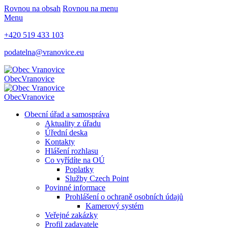
Rovnou na obsah
Rovnou na menu
Menu
+420 519 433 103
podatelna@vranovice.eu
Obec
Vranovice
Obec
Vranovice
Obecní úřad a samospráva
Aktuality z úřadu
Úřední deska
Kontakty
Hlášení rozhlasu
Co vyřídíte na OÚ
Poplatky
Služby Czech Point
Povinné informace
Prohlášení o ochraně osobních údajů
Kamerový systém
Veřejné zakázky
Profil zadavatele