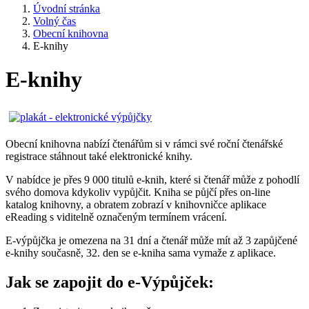
Úvodní stránka
Volný čas
Obecní knihovna
E-knihy
E-knihy
Obecní knihovna nabízí čtenářům si v rámci své roční čtenářské
registrace stáhnout také elektronické knihy.
V nabídce je přes 9 000 titulů e-knih, které si čtenář může z pohodlí
svého domova kdykoliv vypůjčit. Kniha se půjčí přes on-line
katalog knihovny, a obratem zobrazí v knihovničce aplikace
eReading s viditelně označeným termínem vrácení.
E-výpůjčka je omezena na 31 dní a čtenář může mít až 3 zapůjčené
e-knihy současně, 32. den se e-kniha sama vymaže z aplikace.
Jak se zapojit do e-Výpůjček: