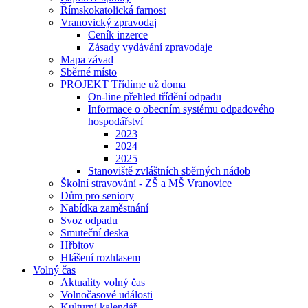
Římskokatolická farnost
Vranovický zpravodaj
Ceník inzerce
Zásady vydávání zpravodaje
Mapa závad
Sběrné místo
PROJEKT Třídíme už doma
On-line přehled třídění odpadu
Informace o obecním systému odpadového
hospodářství
2023
2024
2025
Stanoviště zvláštních sběrných nádob
Školní stravování - ZŠ a MŠ Vranovice
Dům pro seniory
Nabídka zaměstnání
Svoz odpadu
Smuteční deska
Hřbitov
Hlášení rozhlasem
Volný čas
Aktuality volný čas
Volnočasové události
Kulturní kalendář