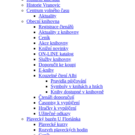
Historie Vranovic
Centrum volného času
Aktuality
Obecní knihovna
Registrace čtenářů
Aktuality z knihovny
Ceník
Akce knihovny
Knižní novinky
ON-LINE katalog
Služby knihovny
Doporučit ke koupi
E-knihy
Kouzelné čtení Albi
Pravidla půjčování
Symboly v knihách a hrách
Knihy dostupné v knihovně
Čtenáři doporučují
Časopisy k vypůjčení
Hračky k vypůjčení
Užitečné odkazy
Plavecký bazén U Floriánka
Plavecké kurzy
Rozvrh plaveckých hodin