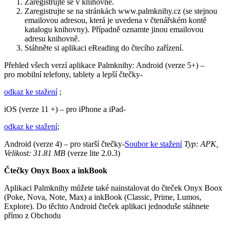
Zaregistrujte se v knihovně.
Zaregistrujte se na stránkách www.palmknihy.cz (se stejnou
emailovou adresou, která je uvedena v čtenářském kontě
katalogu knihovny). Případně oznamte jinou emailovou
adresu knihovně.
Stáhněte si aplikaci eReading do čtecího zařízení.
Přehled všech verzí aplikace Palmknihy: Android (verze 5+) –
pro mobilní telefony, tablety a lepší čtečky-
odkaz ke stažení
;
iOS (verze 11 +) – pro iPhone a iPad-
odkaz ke stažení
;
Android (verze 4) – pro starší čtečky-
Soubor ke stažení
Typ: APK,
Velikost: 31.81 MB
(verze lite 2.0.3)
Čtečky Onyx Boox a inkBook
Aplikaci Palmknihy můžete také nainstalovat do čteček Onyx Boox
(Poke, Nova, Note, Max) a inkBook (Classic, Prime, Lumos,
Explore). Do těchto Android čteček aplikaci jednoduše stáhnete
přímo z Obchodu