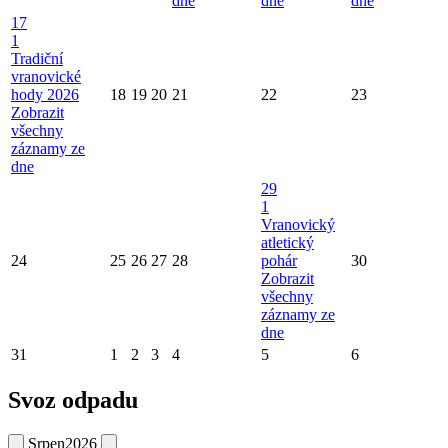
dne
dne
dne
17
1
Tradiční
vranovické
hody 2026
18
19
20
21
22
23
Zobrazit
všechny
záznamy ze
dne
29
1
Vranovický
atletický
24
25
26
27
28
pohár
30
Zobrazit
všechny
záznamy ze
dne
31
1
2
3
4
5
6
Svoz odpadu
Srpen
2026