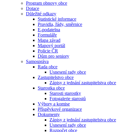
Program obnovy obce
Dotace
Důležité odkazy
Statistické informace
Pravidla, řády, směrnice
E-podatelna
Formuláře
Mapa závad
Mapový portál
Policie ČR
Dům pro seniory
Samospráva
Rada obce
Usnesení rady obce
Zastupitelstvo obce
Zápisy z jednání zastupitelstva obce
Starostka obce
Starosti starostky
Fotogalerie starostů
Výbory a komise
Příspěvkové organizace
Dokumenty
Zápisy z jednání zastupitelstva obce
Usnesení rady obce
Rozpočet obce