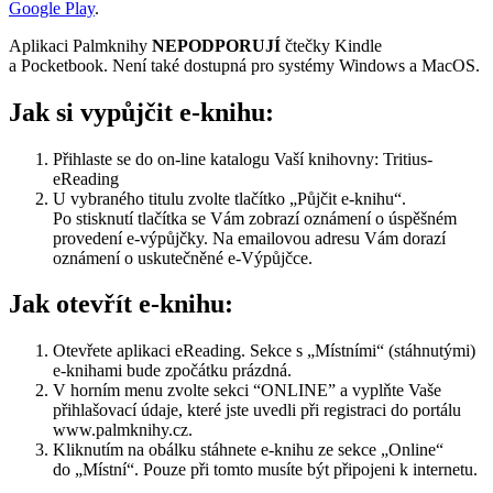
Google Play
.
Aplikaci Palmknihy
NEPODPORUJÍ
čtečky Kindle
a Pocketbook. Není také dostupná pro systémy Windows a MacOS.
Jak si vypůjčit e-knihu:
Přihlaste se do on-line katalogu Vaší knihovny: Tritius-
eReading
U vybraného titulu zvolte tlačítko „Půjčit e-knihu“.
Po stisknutí tlačítka se Vám zobrazí oznámení o úspěšném
provedení e-výpůjčky. Na emailovou adresu Vám dorazí
oznámení o uskutečněné e-Výpůjčce.
Jak otevřít e-knihu:
Otevřete aplikaci eReading. Sekce s „Místními“ (stáhnutými)
e-knihami bude zpočátku prázdná.
V horním menu zvolte sekci “ONLINE” a vyplňte Vaše
přihlašovací údaje, které jste uvedli při registraci do portálu
www.palmknihy.cz.
Kliknutím na obálku stáhnete e-knihu ze sekce „Online“
do „Místní“. Pouze při tomto musíte být připojeni k internetu.