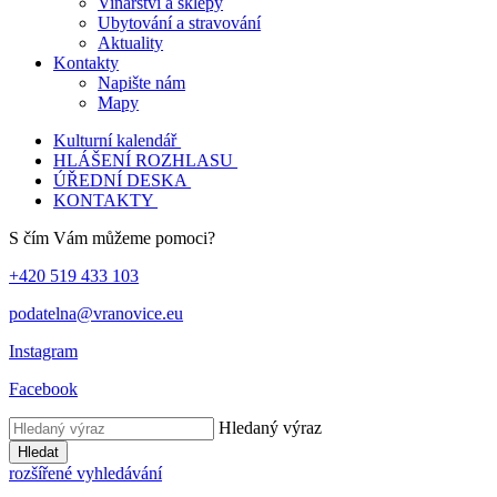
Vinařství a sklepy
Ubytování a stravování
Aktuality
Kontakty
Napište nám
Mapy
Kulturní kalendář
HLÁŠENÍ ROZHLASU
ÚŘEDNÍ DESKA
KONTAKTY
S čím Vám můžeme pomoci?
+420 519 433 103
podatelna@vranovice.eu
Instagram
Facebook
Hledaný výraz
Hledat
rozšířené vyhledávání