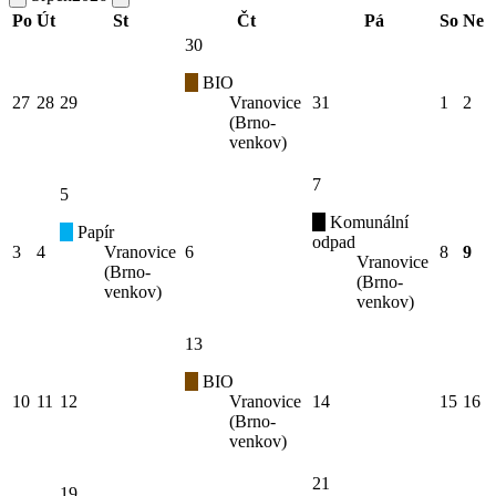
Po
Út
St
Čt
Pá
So
Ne
30
BIO
27
28
29
Vranovice
31
1
2
(Brno-
venkov)
7
5
Komunální
Papír
odpad
3
4
Vranovice
6
8
9
Vranovice
(Brno-
(Brno-
venkov)
venkov)
13
BIO
10
11
12
Vranovice
14
15
16
(Brno-
venkov)
21
19