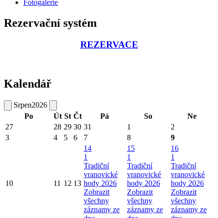
Fotogalerie
Rezervační systém
REZERVACE
Kalendář
Srpen
2026
Po
Út
St
Čt
Pá
So
Ne
27
28
29
30
31
1
2
3
4
5
6
7
8
9
14
15
16
1
1
1
Tradiční
Tradiční
Tradiční
vranovické
vranovické
vranovické
10
11
12
13
hody 2026
hody 2026
hody 2026
Zobrazit
Zobrazit
Zobrazit
všechny
všechny
všechny
záznamy ze
záznamy ze
záznamy ze