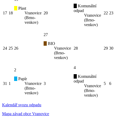
Komunální
Plast
odpad
17
18
Vranovice
20
22
23
Vranovice
(Brno-
(Brno-
venkov)
venkov)
27
BIO
24
25
26
Vranovice
28
29
30
(Brno-
venkov)
4
2
Komunální
Papír
odpad
31
1
Vranovice
3
5
6
Vranovice
(Brno-
(Brno-
venkov)
venkov)
Kalendář svozu odpadu
Mapa závad obce Vranovice