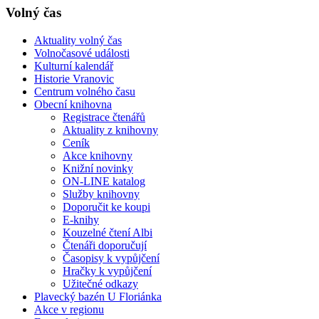
Volný čas
Aktuality volný čas
Volnočasové události
Kulturní kalendář
Historie Vranovic
Centrum volného času
Obecní knihovna
Registrace čtenářů
Aktuality z knihovny
Ceník
Akce knihovny
Knižní novinky
ON-LINE katalog
Služby knihovny
Doporučit ke koupi
E-knihy
Kouzelné čtení Albi
Čtenáři doporučují
Časopisy k vypůjčení
Hračky k vypůjčení
Užitečné odkazy
Plavecký bazén U Floriánka
Akce v regionu