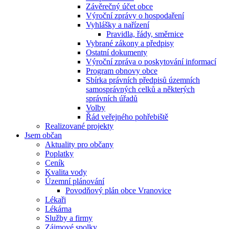
Závěrečný účet obce
Výroční zprávy o hospodaření
Vyhlášky a nařízení
Pravidla, řády, směrnice
Vybrané zákony a předpisy
Ostatní dokumenty
Výroční zpráva o poskytování informací
Program obnovy obce
Sbírka právních předpisů územních
samosprávných celků a některých
správních úřadů
Volby
Řád veřejného pohřebiště
Realizované projekty
Jsem občan
Aktuality pro občany
Poplatky
Ceník
Kvalita vody
Územní plánování
Povodňový plán obce Vranovice
Lékaři
Lékárna
Služby a firmy
Zájmové spolky