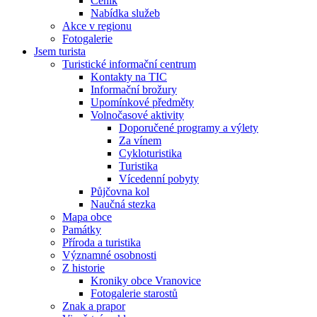
Ceník
Nabídka služeb
Akce v regionu
Fotogalerie
Jsem turista
Turistické informační centrum
Kontakty na TIC
Informační brožury
Upomínkové předměty
Volnočasové aktivity
Doporučené programy a výlety
Za vínem
Cykloturistika
Turistika
Vícedenní pobyty
Půjčovna kol
Naučná stezka
Mapa obce
Památky
Příroda a turistika
Významné osobnosti
Z historie
Kroniky obce Vranovice
Fotogalerie starostů
Znak a prapor