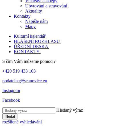
Vinařství a sklepy
Ubytování a stravování
Aktuality
Kontakty
Napište nám
Mapy
Kulturní kalendář
HLÁŠENÍ ROZHLASU
ÚŘEDNÍ DESKA
KONTAKTY
S čím Vám můžeme pomoci?
+420 519 433 103
podatelna@vranovice.eu
Instagram
Facebook
Hledaný výraz
Hledat
rozšířené vyhledávání