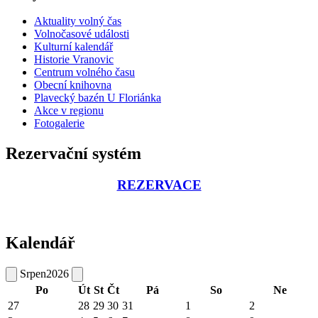
Aktuality volný čas
Volnočasové události
Kulturní kalendář
Historie Vranovic
Centrum volného času
Obecní knihovna
Plavecký bazén U Floriánka
Akce v regionu
Fotogalerie
Rezervační systém
REZERVACE
Kalendář
Srpen
2026
Po
Út
St
Čt
Pá
So
Ne
27
28
29
30
31
1
2