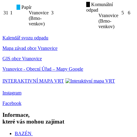
Komunální
Papír
odpad
31
1
Vranovice
3
5
6
Vranovice
(Brno-
(Brno-
venkov)
venkov)
Kalendář svozu odpadu
Mapa závad obce Vranovice
GIS obce Vranovice
Vranovice - Obecní Úřad – Mapy Google
INTERAKTIVNÍ MAPA VRT
Instagram
Facebook
Informace,
které vás mohou zajímat
BAZÉN