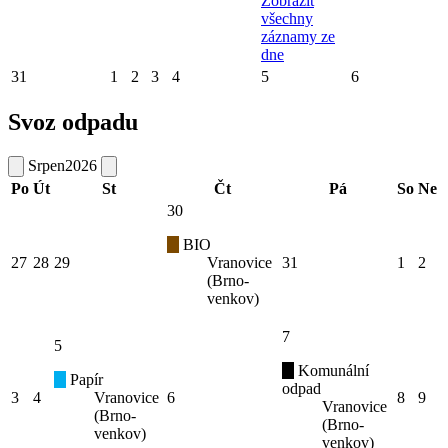
Zobrazit
všechny
záznamy ze
dne
31
1
2
3
4
5
6
Svoz odpadu
Srpen
2026
Po
Út
St
Čt
Pá
So
Ne
30
BIO
27
28
29
Vranovice
31
1
2
(Brno-
venkov)
7
5
Komunální
Papír
odpad
3
4
Vranovice
6
8
9
Vranovice
(Brno-
(Brno-
venkov)
venkov)