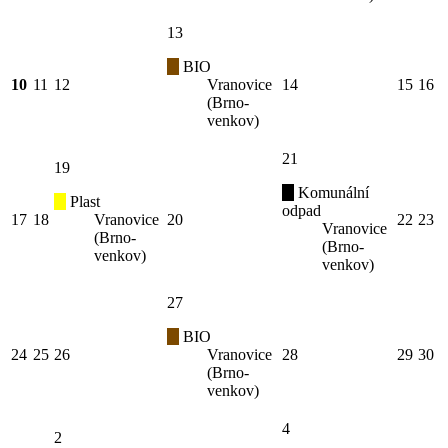
13
BIO
10
11
12
Vranovice
14
15
16
(Brno-
venkov)
21
19
Komunální
Plast
odpad
17
18
Vranovice
20
22
23
Vranovice
(Brno-
(Brno-
venkov)
venkov)
27
BIO
24
25
26
Vranovice
28
29
30
(Brno-
venkov)
4
2