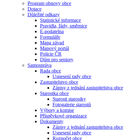
Program obnovy obce
Dotace
Důležité odkazy
Statistické informace
Pravidla, řády, směrnice
E-podatelna
Formuláře
Mapa závad
Mapový portál
Policie ČR
Dům pro seniory
Samospráva
Rada obce
Usnesení rady obce
Zastupitelstvo obce
Zápisy z jednání zastupitelstva obce
Starostka obce
Starosti starostky
Fotogalerie starostů
Výbory a komise
Příspěvkové organizace
Dokumenty
Zápisy z jednání zastupitelstva obce
Usnesení rady obce
Rozpočet obce