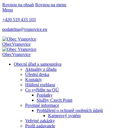
Rovnou na obsah
Rovnou na menu
Menu
+420 519 433 103
podatelna@vranovice.eu
Obec
Vranovice
Obec
Vranovice
Obecní úřad a samospráva
Aktuality z úřadu
Úřední deska
Kontakty
Hlášení rozhlasu
Co vyřídíte na OÚ
Poplatky
Služby Czech Point
Povinné informace
Prohlášení o ochraně osobních údajů
Kamerový systém
Veřejné zakázky
Profil zadavatele