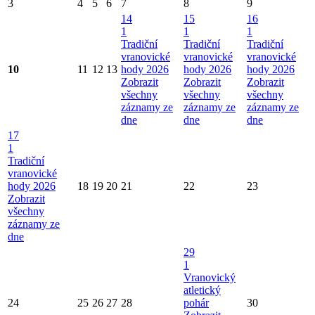
3
4
5
6
7
8
9
14
15
16
1
1
1
Tradiční
Tradiční
Tradiční
vranovické
vranovické
vranovické
10
11
12
13
hody 2026
hody 2026
hody 2026
Zobrazit
Zobrazit
Zobrazit
všechny
všechny
všechny
záznamy ze
záznamy ze
záznamy ze
dne
dne
dne
17
1
Tradiční
vranovické
hody 2026
18
19
20
21
22
23
Zobrazit
všechny
záznamy ze
dne
29
1
Vranovický
atletický
24
25
26
27
28
pohár
30