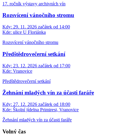
17. ročník výstavy archivních vín
Rozsvícení vánočního stromu
Kdy:
29. 11. 2026 začátek od 14:00
Kde:
ulice U Floriánka
Rozsvícení vánočního stromu
Předštědrovečerní setkání
Kdy:
23. 12. 2026 začátek od 17:00
Kde:
Vranovice
Předštědrovečerní setkání
Žehnání mladých vín za účasti faráře
Kdy:
27. 12. 2026 začátek od 18:00
Kde:
Školní jídelna Primirest, Vranovice
Žehnání mladých vín za účasti faráře
Volný čas