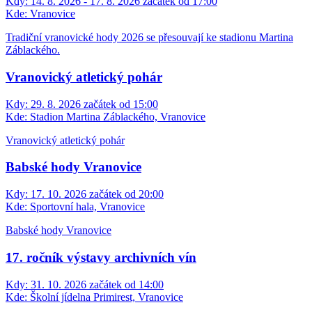
Kdy:
14. 8. 2026 - 17. 8. 2026 začátek od 17:00
Kde:
Vranovice
Tradiční vranovické hody 2026 se přesouvají ke stadionu Martina
Záblackého.
Vranovický atletický pohár
Kdy:
29. 8. 2026 začátek od 15:00
Kde:
Stadion Martina Záblackého, Vranovice
Vranovický atletický pohár
Babské hody Vranovice
Kdy:
17. 10. 2026 začátek od 20:00
Kde:
Sportovní hala, Vranovice
Babské hody Vranovice
17. ročník výstavy archivních vín
Kdy:
31. 10. 2026 začátek od 14:00
Kde:
Školní jídelna Primirest, Vranovice