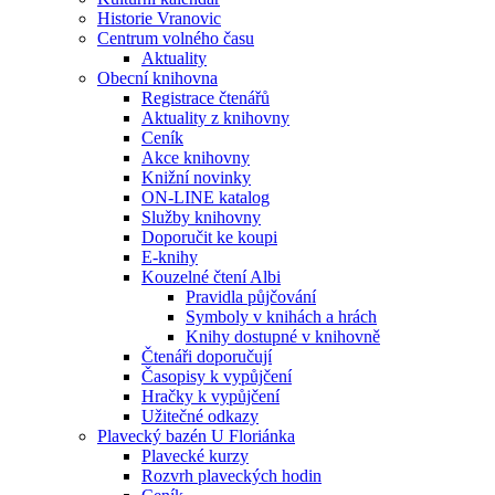
Historie Vranovic
Centrum volného času
Aktuality
Obecní knihovna
Registrace čtenářů
Aktuality z knihovny
Ceník
Akce knihovny
Knižní novinky
ON-LINE katalog
Služby knihovny
Doporučit ke koupi
E-knihy
Kouzelné čtení Albi
Pravidla půjčování
Symboly v knihách a hrách
Knihy dostupné v knihovně
Čtenáři doporučují
Časopisy k vypůjčení
Hračky k vypůjčení
Užitečné odkazy
Plavecký bazén U Floriánka
Plavecké kurzy
Rozvrh plaveckých hodin