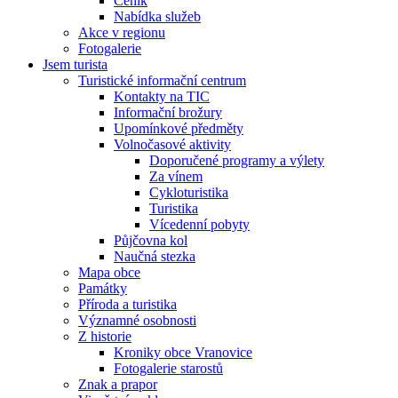
Ceník
Nabídka služeb
Akce v regionu
Fotogalerie
Jsem turista
Turistické informační centrum
Kontakty na TIC
Informační brožury
Upomínkové předměty
Volnočasové aktivity
Doporučené programy a výlety
Za vínem
Cykloturistika
Turistika
Vícedenní pobyty
Půjčovna kol
Naučná stezka
Mapa obce
Památky
Příroda a turistika
Významné osobnosti
Z historie
Kroniky obce Vranovice
Fotogalerie starostů
Znak a prapor