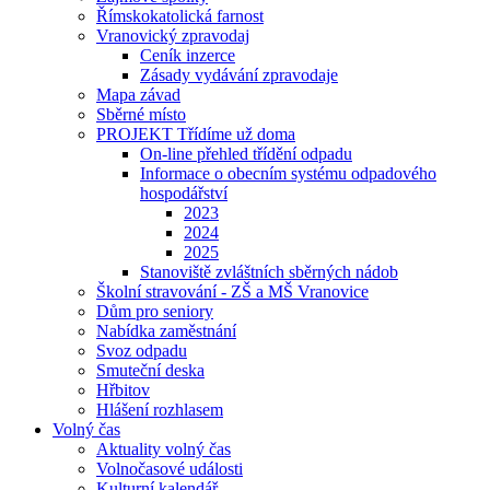
Římskokatolická farnost
Vranovický zpravodaj
Ceník inzerce
Zásady vydávání zpravodaje
Mapa závad
Sběrné místo
PROJEKT Třídíme už doma
On-line přehled třídění odpadu
Informace o obecním systému odpadového
hospodářství
2023
2024
2025
Stanoviště zvláštních sběrných nádob
Školní stravování - ZŠ a MŠ Vranovice
Dům pro seniory
Nabídka zaměstnání
Svoz odpadu
Smuteční deska
Hřbitov
Hlášení rozhlasem
Volný čas
Aktuality volný čas
Volnočasové události
Kulturní kalendář