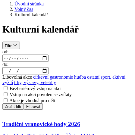
Úvodní stránka
Volný čas
Kulturní kalendář
Kulturní kalendář
Filtr
od:
do:
Libovolná akce
církevní
gastronomie
hudba
ostatní
sport, aktivní
vyžití
trhy, výstavy, veletrhy
Bezbariérový vstup na akci
Vstup na akci povolen se zvířaty
Akce je vhodná pro děti
Zrušit filtr
Filtrovat
Tradiční vranovické hody 2026