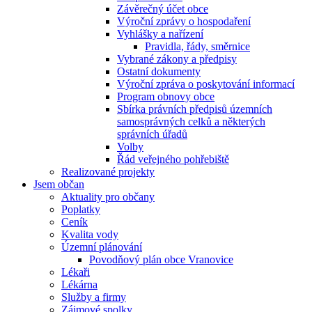
Závěrečný účet obce
Výroční zprávy o hospodaření
Vyhlášky a nařízení
Pravidla, řády, směrnice
Vybrané zákony a předpisy
Ostatní dokumenty
Výroční zpráva o poskytování informací
Program obnovy obce
Sbírka právních předpisů územních
samosprávných celků a některých
správních úřadů
Volby
Řád veřejného pohřebiště
Realizované projekty
Jsem občan
Aktuality pro občany
Poplatky
Ceník
Kvalita vody
Územní plánování
Povodňový plán obce Vranovice
Lékaři
Lékárna
Služby a firmy
Zájmové spolky