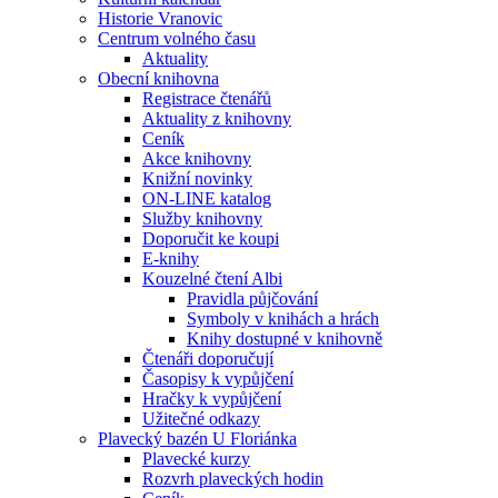
Historie Vranovic
Centrum volného času
Aktuality
Obecní knihovna
Registrace čtenářů
Aktuality z knihovny
Ceník
Akce knihovny
Knižní novinky
ON-LINE katalog
Služby knihovny
Doporučit ke koupi
E-knihy
Kouzelné čtení Albi
Pravidla půjčování
Symboly v knihách a hrách
Knihy dostupné v knihovně
Čtenáři doporučují
Časopisy k vypůjčení
Hračky k vypůjčení
Užitečné odkazy
Plavecký bazén U Floriánka
Plavecké kurzy
Rozvrh plaveckých hodin