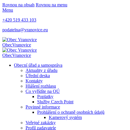
Rovnou na obsah
Rovnou na menu
Menu
+420 519 433 103
podatelna@vranovice.eu
Obec
Vranovice
Obec
Vranovice
Obecní úřad a samospráva
Aktuality z úřadu
Úřední deska
Kontakty
Hlášení rozhlasu
Co vyřídíte na OÚ
Poplatky
Služby Czech Point
Povinné informace
Prohlášení o ochraně osobních údajů
Kamerový systém
Veřejné zakázky
Profil zadavatele