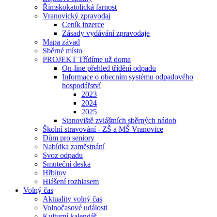
Římskokatolická farnost
Vranovický zpravodaj
Ceník inzerce
Zásady vydávání zpravodaje
Mapa závad
Sběrné místo
PROJEKT Třídíme už doma
On-line přehled třídění odpadu
Informace o obecním systému odpadového
hospodářství
2023
2024
2025
Stanoviště zvláštních sběrných nádob
Školní stravování - ZŠ a MŠ Vranovice
Dům pro seniory
Nabídka zaměstnání
Svoz odpadu
Smuteční deska
Hřbitov
Hlášení rozhlasem
Volný čas
Aktuality volný čas
Volnočasové události
Kulturní kalendář