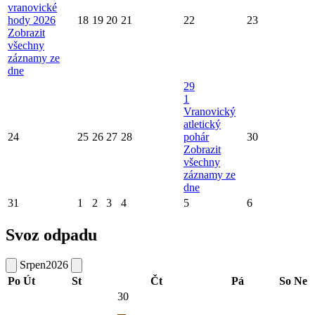
vranovické
hody 2026
18
19
20
21
22
23
Zobrazit
všechny
záznamy ze
dne
29
1
Vranovický
atletický
24
25
26
27
28
pohár
30
Zobrazit
všechny
záznamy ze
dne
31
1
2
3
4
5
6
Svoz odpadu
Srpen
2026
Po
Út
St
Čt
Pá
So
Ne
30