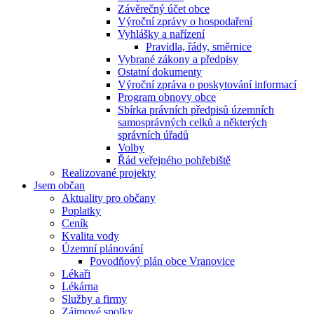
Závěrečný účet obce
Výroční zprávy o hospodaření
Vyhlášky a nařízení
Pravidla, řády, směrnice
Vybrané zákony a předpisy
Ostatní dokumenty
Výroční zpráva o poskytování informací
Program obnovy obce
Sbírka právních předpisů územních
samosprávných celků a některých
správních úřadů
Volby
Řád veřejného pohřebiště
Realizované projekty
Jsem občan
Aktuality pro občany
Poplatky
Ceník
Kvalita vody
Územní plánování
Povodňový plán obce Vranovice
Lékaři
Lékárna
Služby a firmy
Zájmové spolky