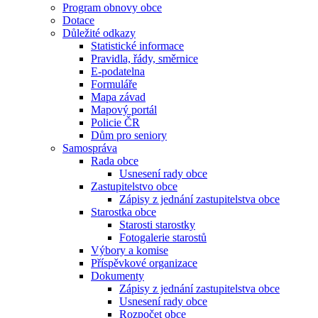
Program obnovy obce
Dotace
Důležité odkazy
Statistické informace
Pravidla, řády, směrnice
E-podatelna
Formuláře
Mapa závad
Mapový portál
Policie ČR
Dům pro seniory
Samospráva
Rada obce
Usnesení rady obce
Zastupitelstvo obce
Zápisy z jednání zastupitelstva obce
Starostka obce
Starosti starostky
Fotogalerie starostů
Výbory a komise
Příspěvkové organizace
Dokumenty
Zápisy z jednání zastupitelstva obce
Usnesení rady obce
Rozpočet obce