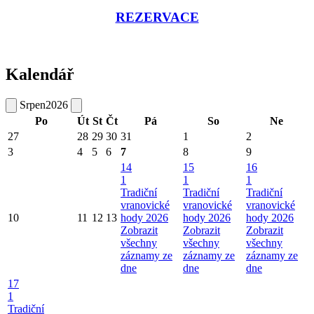
REZERVACE
Kalendář
Srpen
2026
Po
Út
St
Čt
Pá
So
Ne
27
28
29
30
31
1
2
3
4
5
6
7
8
9
14
15
16
1
1
1
Tradiční
Tradiční
Tradiční
vranovické
vranovické
vranovické
10
11
12
13
hody 2026
hody 2026
hody 2026
Zobrazit
Zobrazit
Zobrazit
všechny
všechny
všechny
záznamy ze
záznamy ze
záznamy ze
dne
dne
dne
17
1
Tradiční