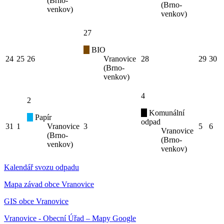
(Brno-
(Brno-
venkov)
venkov)
27
BIO
24
25
26
Vranovice
28
29
30
(Brno-
venkov)
4
2
Komunální
Papír
odpad
31
1
Vranovice
3
5
6
Vranovice
(Brno-
(Brno-
venkov)
venkov)
Kalendář svozu odpadu
Mapa závad obce Vranovice
GIS obce Vranovice
Vranovice - Obecní Úřad – Mapy Google