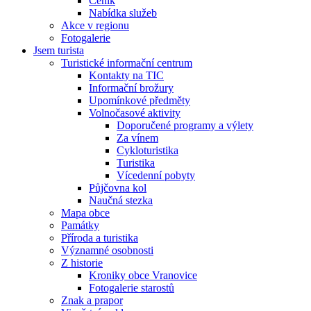
Ceník
Nabídka služeb
Akce v regionu
Fotogalerie
Jsem turista
Turistické informační centrum
Kontakty na TIC
Informační brožury
Upomínkové předměty
Volnočasové aktivity
Doporučené programy a výlety
Za vínem
Cykloturistika
Turistika
Vícedenní pobyty
Půjčovna kol
Naučná stezka
Mapa obce
Památky
Příroda a turistika
Významné osobnosti
Z historie
Kroniky obce Vranovice
Fotogalerie starostů
Znak a prapor