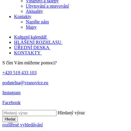
Vinařství a sklepy
Ubytování a stravování
Aktuality
Kontakty
Napište nám
Mapy
Kulturní kalendář
HLÁŠENÍ ROZHLASU
ÚŘEDNÍ DESKA
KONTAKTY
S čím Vám můžeme pomoci?
+420 519 433 103
podatelna@vranovice.eu
Instagram
Facebook
Hledaný výraz
Hledat
rozšířené vyhledávání