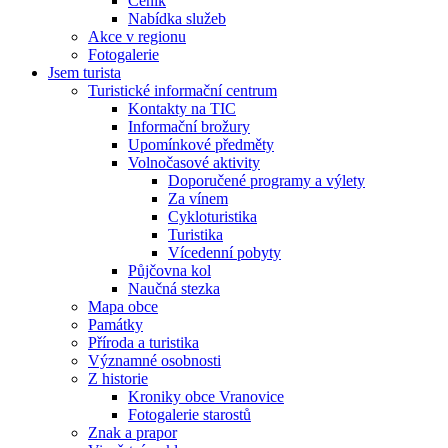
Ceník
Nabídka služeb
Akce v regionu
Fotogalerie
Jsem turista
Turistické informační centrum
Kontakty na TIC
Informační brožury
Upomínkové předměty
Volnočasové aktivity
Doporučené programy a výlety
Za vínem
Cykloturistika
Turistika
Vícedenní pobyty
Půjčovna kol
Naučná stezka
Mapa obce
Památky
Příroda a turistika
Významné osobnosti
Z historie
Kroniky obce Vranovice
Fotogalerie starostů
Znak a prapor