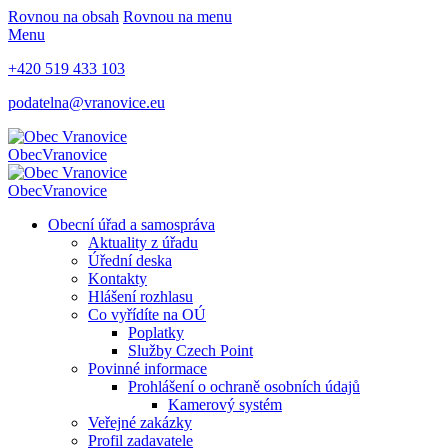
Rovnou na obsah
Rovnou na menu
Menu
+420 519 433 103
podatelna@vranovice.eu
Obec
Vranovice
Obec
Vranovice
Obecní úřad a samospráva
Aktuality z úřadu
Úřední deska
Kontakty
Hlášení rozhlasu
Co vyřídíte na OÚ
Poplatky
Služby Czech Point
Povinné informace
Prohlášení o ochraně osobních údajů
Kamerový systém
Veřejné zakázky
Profil zadavatele