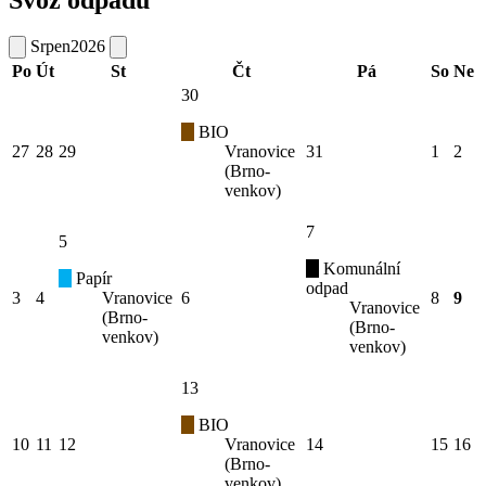
Srpen
2026
Po
Út
St
Čt
Pá
So
Ne
30
BIO
27
28
29
Vranovice
31
1
2
(Brno-
venkov)
7
5
Komunální
Papír
odpad
3
4
Vranovice
6
8
9
Vranovice
(Brno-
(Brno-
venkov)
venkov)
13
BIO
10
11
12
Vranovice
14
15
16
(Brno-
venkov)