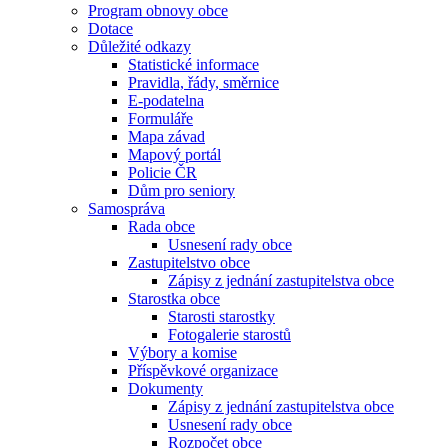
Program obnovy obce
Dotace
Důležité odkazy
Statistické informace
Pravidla, řády, směrnice
E-podatelna
Formuláře
Mapa závad
Mapový portál
Policie ČR
Dům pro seniory
Samospráva
Rada obce
Usnesení rady obce
Zastupitelstvo obce
Zápisy z jednání zastupitelstva obce
Starostka obce
Starosti starostky
Fotogalerie starostů
Výbory a komise
Příspěvkové organizace
Dokumenty
Zápisy z jednání zastupitelstva obce
Usnesení rady obce
Rozpočet obce