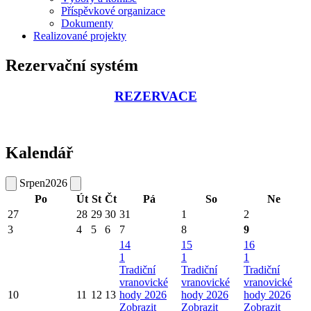
Příspěvkové organizace
Dokumenty
Realizované projekty
Rezervační systém
REZERVACE
Kalendář
Srpen
2026
Po
Út
St
Čt
Pá
So
Ne
27
28
29
30
31
1
2
3
4
5
6
7
8
9
14
15
16
1
1
1
Tradiční
Tradiční
Tradiční
vranovické
vranovické
vranovické
10
11
12
13
hody 2026
hody 2026
hody 2026
Zobrazit
Zobrazit
Zobrazit