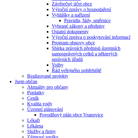
Závěrečný účet obce
Výroční zprávy o hospodaření
Vyhlášky a nařízení
Pravidla, řády, směrnice
Vybrané zákony a předpisy
Ostatní dokumenty
Výroční zpráva o poskytování informací
Program obnovy obce
Sbírka právních předpisů územních
samosprávných celků a některých
správních úřadů
Volby
Řád veřejného pohřebiště
Realizované projekty
Jsem občan
Aktuality pro občany
Poplatky
Ceník
Kvalita vody
Územní plánování
Povodňový plán obce Vranovice
Lékaři
Lékárna
Služby a firmy
Zájmové spolky