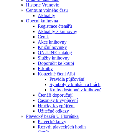
Historie Vranovic
Centrum volného času
Aktuality
Obecní knihovna
Registrace čtenářů
Aktuality z knihovny
Ceník
Akce knihovny
Knižní novinky
ON-LINE katalog
Služby knihovny
Doporučit ke koupi
E-knihy
Kouzelné čtení Albi
Pravidla půjčování
Symboly v knihách a hrách
Knihy dostupné v knihovně
Čtenáři doporučují
Časopisy k vypůjčení
Hračky k vypůjčení
Užitečné odkazy
Plavecký bazén U Floriánka
Plavecké kurzy
Rozvrh plaveckých hodin