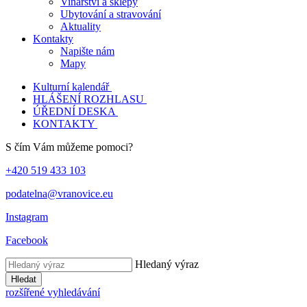
Vinařství a sklepy
Ubytování a stravování
Aktuality
Kontakty
Napište nám
Mapy
Kulturní kalendář
HLÁŠENÍ ROZHLASU
ÚŘEDNÍ DESKA
KONTAKTY
S čím Vám můžeme pomoci?
+420 519 433 103
podatelna@vranovice.eu
Instagram
Facebook
Hledaný výraz
Hledat
rozšířené vyhledávání