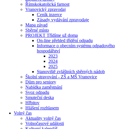
Římskokatolická farnost
Vranovický zpravodaj
Ceník inzerce
Zásady vydávání zpravodaje
Mapa závad
Sběrné místo
PROJEKT Třídíme už doma
On-line přehled třídění odpadu
Informace o obecním systému odpadového
hospodářství
2023
2024
2025
Stanoviště zvláštních sběrných nádob
Školní stravování - ZŠ a MŠ Vranovice
Dům pro seniory
Nabídka zaměstnání
Svoz odpadu
Smuteční deska
Hřbitov
Hlášení rozhlasem
Volný čas
Aktuality volný čas
Volnočasové události
Kulturní kalendář