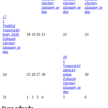
všechny
všechny
všechny
záznamy ze
záznamy ze
záznamy ze
dne
dne
dne
17
1
Tradiční
vranovické
hody 2026
18
19
20
21
22
23
Zobrazit
všechny
záznamy ze
dne
29
1
Vranovický
atletický
24
25
26
27
28
pohár
30
Zobrazit
všechny
záznamy ze
dne
31
1
2
3
4
5
6
Svoz odpadu